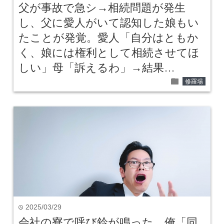
父が事故で急シ→相続問題が発生
し、父に愛人がいて認知した娘もい
たことが発覚。愛人「自分はともか
く、娘には権利として相続させてほ
しい」母「訴えるわ」→結果…
folder
修羅場
2025/03/29
time
会社の寮で呼び鈴が鳴った。俺「同