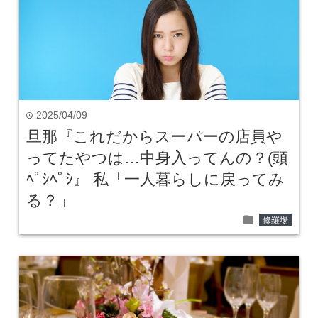
2025/04/09
time
旦那『これだからスーパーの店員や
ってたやつは…中身入ってんの？(頭
ﾍﾟｼﾍﾟｼ』 私「一人暮らしに戻ってみ
る？」
folder
修羅場