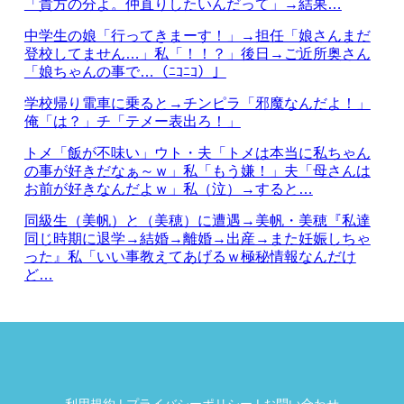
「貴方の分よ。仲直りしたいんだって」→結果…
中学生の娘「行ってきまーす！」→担任「娘さんまだ
登校してません…」私「！！？」後日→ご近所奥さん
「娘ちゃんの事で…（ﾆｺﾆｺ）」
学校帰り電車に乗ると→チンピラ「邪魔なんだよ！」
俺「は？」チ「テメー表出ろ！」
トメ「飯が不味い」ウト・夫「トメは本当に私ちゃん
の事が好きだなぁ～ｗ」私「もう嫌！」夫「母さんは
お前が好きなんだよｗ」私（泣）→すると…
同級生（美帆）と（美穂）に遭遇→美帆・美穂『私達
同じ時期に退学→結婚→離婚→出産→また妊娠しちゃ
った』私「いい事教えてあげるｗ極秘情報なんだけ
ど…