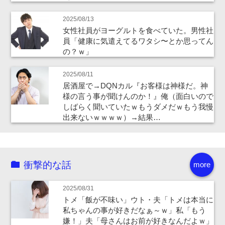
2025/08/13
女性社員がヨーグルトを食べていた。男性社
員「健康に気遣えてるワタシ〜とか思ってん
の？ｗ」
2025/08/11
居酒屋で→DQNカル『お客様は神様だ。神
様の言う事が聞けんのか！』俺（面白いので
しばらく聞いていたｗもうダメだｗもう我慢
出来ないｗｗｗｗ）→結果…
衝撃的な話
more
2025/08/31
トメ「飯が不味い」ウト・夫「トメは本当に
私ちゃんの事が好きだなぁ～ｗ」私「もう
嫌！」夫「母さんはお前が好きなんだよｗ」