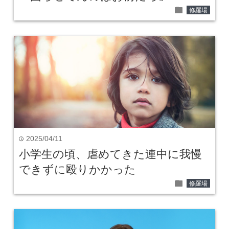
folder
修羅場
2025/04/11
time
小学生の頃、虐めてきた連中に我慢
できずに殴りかかった
folder
修羅場