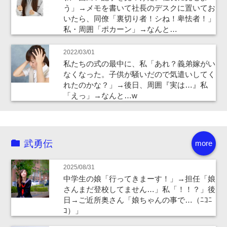
う」→メモを書いて社長のデスクに置いてお
いたら、同僚「裏切り者！シね！卑怯者！」
私・周囲「ポカーン」→なんと…
2022/03/01
私たちの式の最中に、私「あれ？義弟嫁がい
なくなった。子供が騒いだので気遣いしてく
れたのかな？」→後日、周囲『実は…』私
「えっ」→なんと…w
武勇伝
more
2025/08/31
中学生の娘「行ってきまーす！」→担任「娘
さんまだ登校してません…」私「！！？」後
日→ご近所奥さん「娘ちゃんの事で…（ﾆｺﾆ
ｺ）」