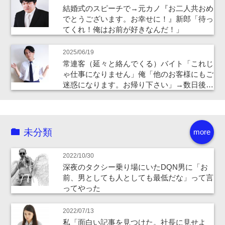
結婚式のスピーチで→元カノ『お二人共おめ
でとうございます。お幸せに！』新郎「待っ
てくれ！俺はお前が好きなんだ！」
2025/06/19
常連客（延々と絡んでくる）バイト「これじ
ゃ仕事になりません」俺「他のお客様にもご
迷惑になります。お帰り下さい」→数日後…
未分類
more
2022/10/30
深夜のタクシー乗り場にいたDQN男に「お
前、男としても人としても最低だな」って言
ってやった
2022/07/13
私「面白い記事を見つけた。社長に見せよ