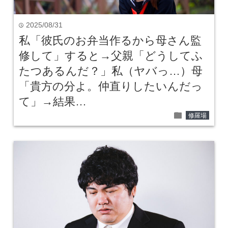
2025/08/31
time
私「彼氏のお弁当作るから母さん監
修して」すると→父親「どうしてふ
たつあるんだ？」私（ヤバっ…）母
「貴方の分よ。仲直りしたいんだっ
て」→結果…
folder
修羅場