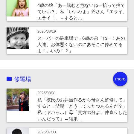
4歳の娘「あー踏むと危ないねー拾って捨て
ていい？」私「いいわよ」爺さん「エライ、
エライ！」→すると…
2025/08/19
スーパーの駐車場で→6歳の弟「ねー！あの
人達、お体悪くないのにあそこに停めてる
よ！いいの！？」
修羅場
more
2025/08/31
私「彼氏のお弁当作るから母さん監修して」
すると→父親「どうしてふたつあるんだ？」
私（ヤバっ…）母「貴方の分よ。仲直りした
いんだって」→結果…
2025/07/03