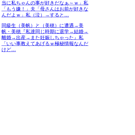
当に私ちゃんの事が好きだなぁ～ｗ」私
「もう嫌！」夫「母さんはお前が好きな
んだよｗ」私（泣）→すると…
同級生（美帆）と（美穂）に遭遇→美
帆・美穂『私達同じ時期に退学→結婚→
離婚→出産→また妊娠しちゃった』私
「いい事教えてあげるｗ極秘情報なんだ
けど…