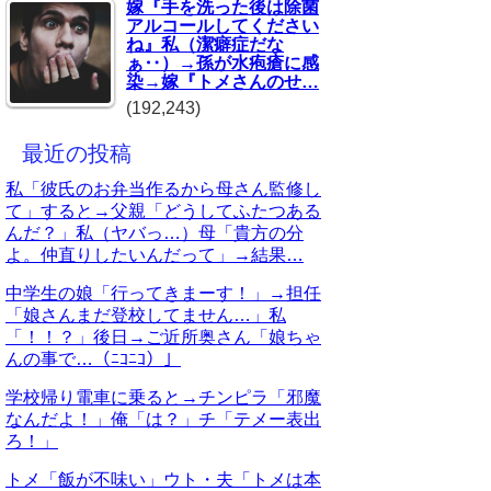
嫁『手を洗った後は除菌
アルコールしてください
ね』私（潔癖症だな
ぁ‥）→孫が水疱瘡に感
染→嫁『トメさんのせ…
(192,243)
最近の投稿
私「彼氏のお弁当作るから母さん監修し
て」すると→父親「どうしてふたつある
んだ？」私（ヤバっ…）母「貴方の分
よ。仲直りしたいんだって」→結果…
中学生の娘「行ってきまーす！」→担任
「娘さんまだ登校してません…」私
「！！？」後日→ご近所奥さん「娘ちゃ
んの事で…（ﾆｺﾆｺ）」
学校帰り電車に乗ると→チンピラ「邪魔
なんだよ！」俺「は？」チ「テメー表出
ろ！」
トメ「飯が不味い」ウト・夫「トメは本