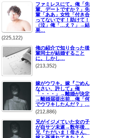
ファミレスにて。俺「先
輩、デートですか？」先
輩「ああ」女性「付き合
ってないです！助けて！
（泣」俺「…え？」→結
果…
(225,122)
俺の紹介で知り合った後
輩同士が結婚すること
に。しかし…
(213,352)
嫁がウワキ。嫁『ごめん
なさい、許して』俺
「・・・」→離婚が決定
→離婚届提出前…俺「何
でウワキしたんだ？」…
(212,886)
兄がイジメていた女の子
が自サツ未遂→数年後…
兄『ただいま！母さん、
嫁と孫連れてきたよ＾