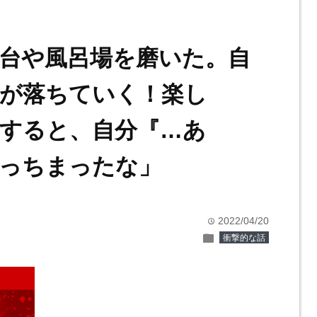
台や風呂場を磨いた。自
が落ちていく！楽し
すると、自分『…あ
っちまったな」
2022/04/20
time
folder
衝撃的な話