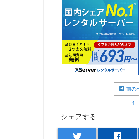
前の
1
シェアする
twitter
facebook