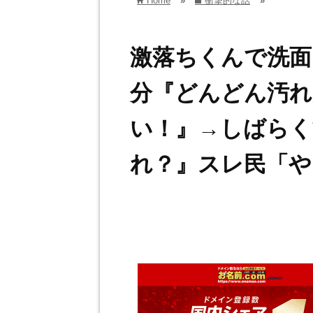
Home
»
衝撃的な話
»
home
folder
激落ちくんで洗面
分『どんどん汚れ
い！』→しばらく
れ？』スレ民「や