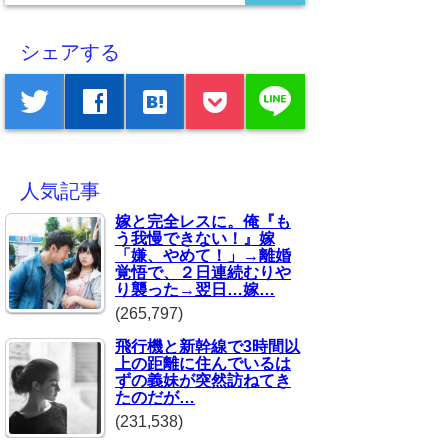
シェアする
line
twitter
facebook
hatenabookmark
人気記事
嫁と完全レスに。俺『も
う我慢できない！』嫁
「嫌、やめて！」→離婚
覚悟で、２日連続むりや
り襲った→翌日…嫁…
(265,797)
飛行機と新幹線で3時間以
上の距離に住んでいるは
ずの義妹が突然訪ねてき
たのだが…
(231,538)