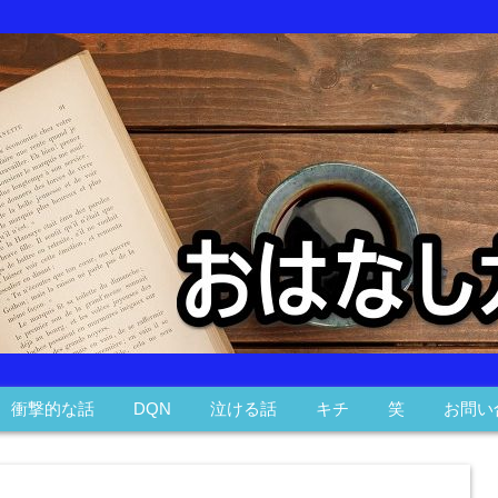
衝撃的な話
DQN
泣ける話
キチ
笑
お問い