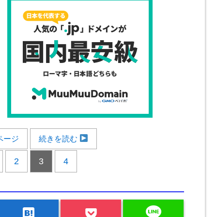
ページ
続きを読む
2
3
4
line
hatenabookmark