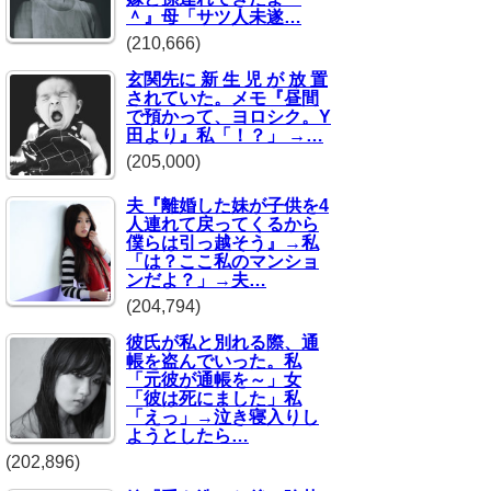
＾』母「サツ人未遂…
(210,666)
玄関先に 新 生 児 が 放 置
されていた。メモ『昼間
で預かって、ヨロシク。Y
田より』私「！？」 →…
(205,000)
夫『離婚した妹が子供を4
人連れて戻ってくるから
僕らは引っ越そう』→私
「は？ここ私のマンショ
ンだよ？」→夫…
(204,794)
彼氏が私と別れる際、通
帳を盗んでいった。私
「元彼が通帳を～」女
「彼は死にました」私
「えっ」→泣き寝入りし
ようとしたら…
(202,896)