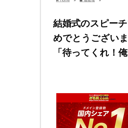
Home
»
修羅場
»
home
folder
結婚式のスピーチ
めでとうございま
「待ってくれ！俺