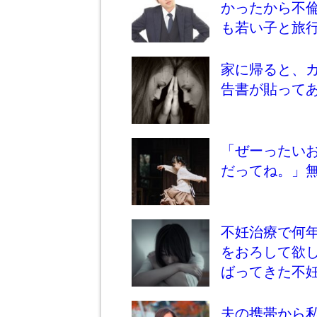
かったから不
も若い子と旅
家に帰ると、
告書が貼って
「ぜーったい
だってね。」
不妊治療で何
をおろして欲
ばってきた不
夫の携帯から