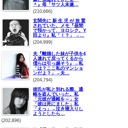
＾』母「サツ人未遂…
(210,666)
玄関先に 新 生 児 が 放 置
されていた。メモ『昼間
で預かって、ヨロシク。Y
田より』私「！？」 →…
(204,999)
夫『離婚した妹が子供を4
人連れて戻ってくるから
僕らは引っ越そう』→私
「は？ここ私のマンショ
ンだよ？」→夫…
(204,794)
彼氏が私と別れる際、通
帳を盗んでいった。私
「元彼が通帳を～」女
「彼は死にました」私
「えっ」→泣き寝入りし
ようとしたら…
(202,896)