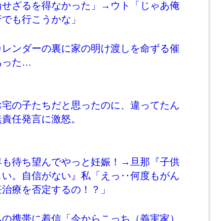
倫せざるを得なかった」→ウト「じゃあ俺
行でも行こうかな」
カレンダーの裏に家の明け渡しを命ずる催
あった…
お宅の子たちだと思ったのに、違ってたん
無責任発言に激怒。
年も待ち望んでやっと妊娠！→旦那『子供
しい。自信がない』私「えっ‥何度もがん
妊治療を否定するの！？」
私の携帯に着信「今からこっち（義実家）