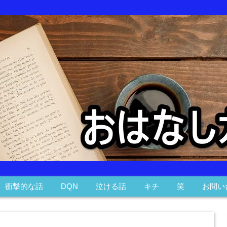
衝撃的な話
DQN
泣ける話
キチ
笑
お問い