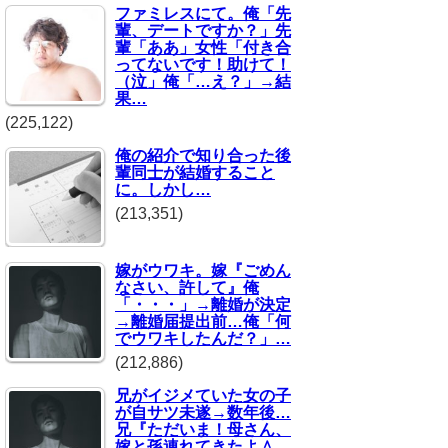
ファミレスにて。俺「先
輩、デートですか？」先
輩「ああ」女性「付き合
ってないです！助けて！
（泣」俺「…え？」→結
果…
(225,122)
俺の紹介で知り合った後
輩同士が結婚すること
に。しかし…
(213,351)
嫁がウワキ。嫁『ごめん
なさい、許して』俺
「・・・」→離婚が決定
→離婚届提出前…俺「何
でウワキしたんだ？」…
(212,886)
兄がイジメていた女の子
が自サツ未遂→数年後…
兄『ただいま！母さん、
嫁と孫連れてきたよ＾