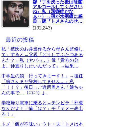
嫁『手を洗った後は除菌
アルコールしてください
ね』私（潔癖症だな
ぁ‥）→孫が水疱瘡に感
染→嫁『トメさんのせ…
(192,243)
最近の投稿
私「彼氏のお弁当作るから母さん監修し
て」すると→父親「どうしてふたつある
んだ？」私（ヤバっ…）母「貴方の分
よ。仲直りしたいんだって」→結果…
中学生の娘「行ってきまーす！」→担任
「娘さんまだ登校してません…」私
「！！？」後日→ご近所奥さん「娘ちゃ
んの事で…（ﾆｺﾆｺ）」
学校帰り電車に乗ると→チンピラ「邪魔
なんだよ！」俺「は？」チ「テメー表出
ろ！」
トメ「飯が不味い」ウト・夫「トメは本