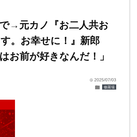
で→元カノ『お二人共お
す。お幸せに！』新郎
はお前が好きなんだ！」
2025/07/03
time
folder
修羅場