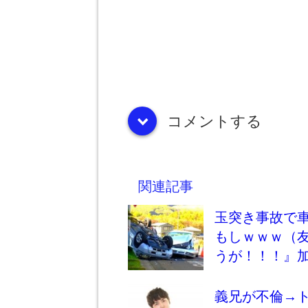
コメントする
down
関連記事
玉突き事故で
もしｗｗｗ（
うが！！！』
義兄が不倫→