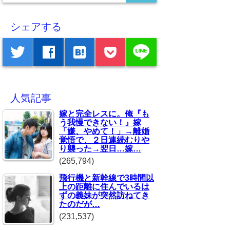
シェアする
line
twitter
facebook
hatenabookmark
人気記事
嫁と完全レスに。俺『も
う我慢できない！』嫁
「嫌、やめて！」→離婚
覚悟で、２日連続むりや
り襲った→翌日…嫁…
(265,794)
飛行機と新幹線で3時間以
上の距離に住んでいるは
ずの義妹が突然訪ねてき
たのだが…
(231,537)