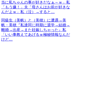
当に私ちゃんの事が好きだなぁ～ｗ」私
「もう嫌！」夫「母さんはお前が好きな
んだよｗ」私（泣）→すると…
同級生（美帆）と（美穂）に遭遇→美
帆・美穂『私達同じ時期に退学→結婚→
離婚→出産→また妊娠しちゃった』私
「いい事教えてあげるｗ極秘情報なんだ
けど…