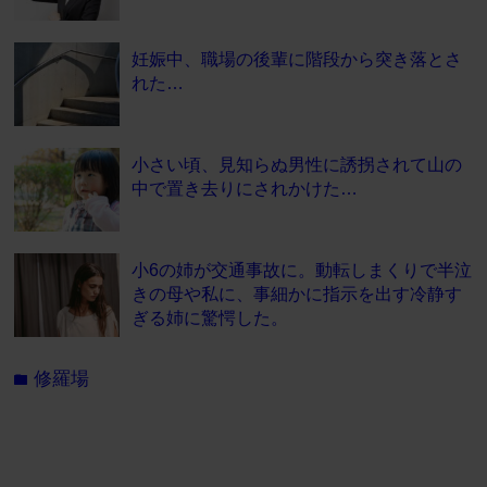
妊娠中、職場の後輩に階段から突き落とさ
れた…
小さい頃、見知らぬ男性に誘拐されて山の
中で置き去りにされかけた…
小6の姉が交通事故に。動転しまくりで半泣
きの母や私に、事細かに指示を出す冷静す
ぎる姉に驚愕した。
修羅場
folder