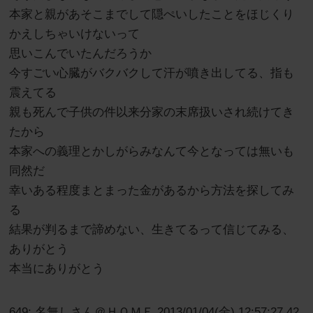
本家と親があそこまでして隠ぺいしたことをほじくり
かえしちゃいけないって
思いこんでいたんだろうか
今すごい心臓がバクバクして汗が噴き出してる、指も
震えてる
親も死んで子供の件以来分家の末席扱いされ続けてき
たから
本家への義理とかしがらみなんて今となっては無いも
同然だ
幸いある程度まとまった金があるから方法を探してみ
る
結果が判るまで諦めない、生きてるって信じてみる、
ありがとう
本当にありがとう
649: 名無しさん＠ＨＯＭＥ 2013/01/04(金) 12:57:27.42