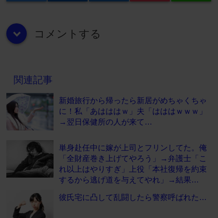
コメントする
down
関連記事
新婚旅行から帰ったら新居がめちゃくちゃ
に！私「あはははｗ」夫「はははｗｗｗ」
→翌日保健所の人が来て…
単身赴任中に嫁が上司とフリンしてた。俺
「全財産巻き上げてやろう」→弁護士「こ
れ以上はやりすぎ」上役「本社復帰を約束
するから逃げ道を与えてやれ」→結果…
彼氏宅に凸して乱闘したら警察呼ばれた…