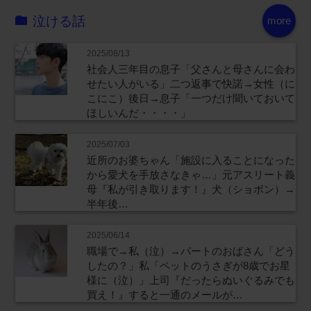
泣ける話
more
2025/08/13
社会人三年目の息子「父さんと母さんに会わ
せたい人がいる」二つ返事で快諾→女性（に
こにこ）後日→息子「一つだけ聞いておいて
ほしいんだ・・・・」
2025/07/03
近所のお婆ちゃん「施設に入ることになった
から愛犬を手放さなきゃ…」元アスリート義
母『私が引き取ります！』犬（ショボン）→
半年後…
2025/06/14
職場で→私（泣）→パートのおばさん「どう
したの？」私「ペットのうさぎが8歳でお星
様に（泣）」上司『だったらぬいぐるみでも
買え！』すると一通のメールが…