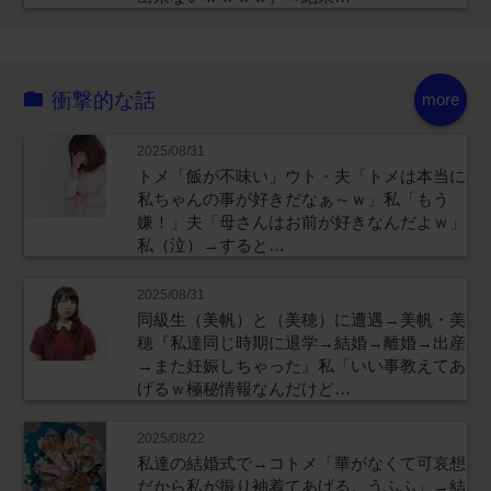
衝撃的な話
more
2025/08/31
トメ「飯が不味い」ウト・夫「トメは本当に
私ちゃんの事が好きだなぁ～ｗ」私「もう
嫌！」夫「母さんはお前が好きなんだよｗ」
私（泣）→すると…
2025/08/31
同級生（美帆）と（美穂）に遭遇→美帆・美
穂『私達同じ時期に退学→結婚→離婚→出産
→また妊娠しちゃった』私「いい事教えてあ
げるｗ極秘情報なんだけど…
2025/08/22
私達の結婚式で→コトメ「華がなくて可哀想
だから私が振り袖着てあげる。うふふ」→結