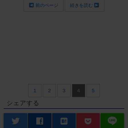
前のページ
続きを読む
1
2
3
4
5
シェアする
line
twitter
facebook
hatenabookmark