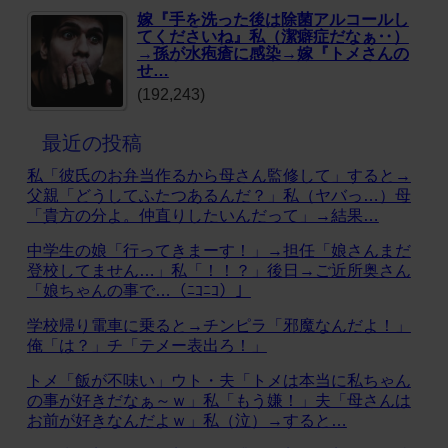
嫁『手を洗った後は除菌アルコールし
てくださいね』私（潔癖症だなぁ‥）
→孫が水疱瘡に感染→嫁『トメさんの
せ…
(192,243)
最近の投稿
私「彼氏のお弁当作るから母さん監修して」すると→
父親「どうしてふたつあるんだ？」私（ヤバっ…）母
「貴方の分よ。仲直りしたいんだって」→結果…
中学生の娘「行ってきまーす！」→担任「娘さんまだ
登校してません…」私「！！？」後日→ご近所奥さん
「娘ちゃんの事で…（ﾆｺﾆｺ）」
学校帰り電車に乗ると→チンピラ「邪魔なんだよ！」
俺「は？」チ「テメー表出ろ！」
トメ「飯が不味い」ウト・夫「トメは本当に私ちゃん
の事が好きだなぁ～ｗ」私「もう嫌！」夫「母さんは
お前が好きなんだよｗ」私（泣）→すると…