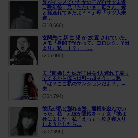
兄がイジメていた女の子が自サツ未遂
→数年後…兄『ただいま！母さん、嫁
と孫連れてきたよ＾＾』母「サツ人未
遂…
(210,666)
玄関先に 新 生 児 が 放 置 されていた。
メモ『昼間で預かって、ヨロシク。Y田
より』私「！？」 →…
(205,000)
夫『離婚した妹が子供を4人連れて戻っ
てくるから僕らは引っ越そう』→私
「は？ここ私のマンションだよ？」→
夫…
(204,794)
彼氏が私と別れる際、通帳を盗んでい
った。私「元彼が通帳を～」女「彼は
死にました」私「えっ」→泣き寝入り
しようとしたら…
(202,896)