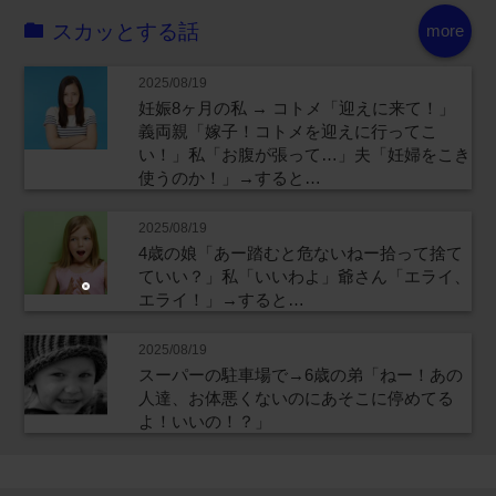
スカッとする話
more
2025/08/19
妊娠8ヶ月の私 → コトメ「迎えに来て！」
義両親「嫁子！コトメを迎えに行ってこ
い！」私「お腹が張って…」夫「妊婦をこき
使うのか！」→すると…
2025/08/19
4歳の娘「あー踏むと危ないねー拾って捨て
ていい？」私「いいわよ」爺さん「エライ、
エライ！」→すると…
2025/08/19
スーパーの駐車場で→6歳の弟「ねー！あの
人達、お体悪くないのにあそこに停めてる
よ！いいの！？」