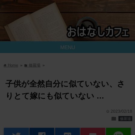
MENU
Home
»
修羅場
»
home
folder
子供が全然自分に似ていない、さ
りとて嫁にも似ていない …
2023/02/18
time
folder
修羅場