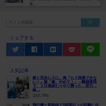
果…
シェアする
line
twitter
facebook
hatenabookmark
人気記事
嫁と完全レスに。俺『もう我慢できな
い！』嫁「嫌、やめて！」→離婚覚悟
で、２日連続むりやり襲った→翌日…
嫁…
(265,796)
飛行機と新幹線で3時間以上の距離に住