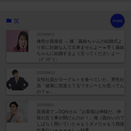
笑
more
2025/08/13
俺母が孫催促 → 嫁「義妹ちゃんの結婚式よ
り前に妊娠なんて出来ませんよーｗ早く義妹
ちゃんに結婚するよう言ってくださいよー
（ｹﾞﾗｹﾞﾗ」
2025/08/13
女性社員がヨーグルトを食べていた。男性社
員「健康に気遣えてるワタシ〜とか思ってん
の？ｗ」
2025/08/11
居酒屋で→DQNカル『お客様は神様だ。神
様の言う事が聞けんのか！』俺（面白いので
しばらく聞いていたｗもうダメだｗもう我慢
出来ないｗｗｗｗ）→結果…