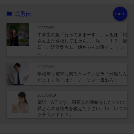
武勇伝
more
2025/08/31
中学生の娘「行ってきまーす！」→担任「娘
さんまだ登校してません…」私「！！？」後
日→ご近所奥さん「娘ちゃんの事で…（ﾆｺﾆ
ｺ）」
2025/08/31
学校帰り電車に乗ると→チンピラ「邪魔なん
だよ！」俺「は？」チ「テメー表出ろ！」
2025/08/19
電話「A子です。同窓会の連絡をしたいので
私さんの連絡先を教えて下さい」姉「いつの
クラスメイト？」