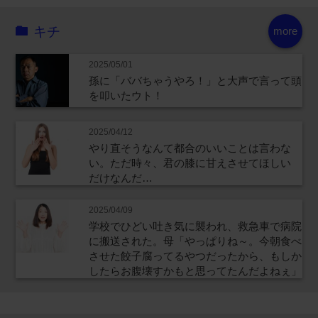
キチ
more
2025/05/01
孫に「ババちゃうやろ！」と大声で言って頭
を叩いたウト！
2025/04/12
やり直そうなんて都合のいいことは言わな
い。ただ時々、君の膝に甘えさせてほしい
だけなんだ…
2025/04/09
学校でひどい吐き気に襲われ、救急車で病院
に搬送された。母「やっぱりね～。今朝食べ
させた餃子腐ってるやつだったから、もしか
したらお腹壊すかもと思ってたんだよねぇ」