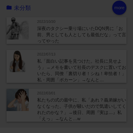
未分類
more
2022/10/30
深夜のタクシー乗り場にいたDQN男に「お
前、男としても人としても最低だな」って言
ってやった
2022/07/13
私「面白い記事を見つけた。社長に見せよ
う」→メモを書いて社長のデスクに置いてお
いたら、同僚「裏切り者！シね！卑怯者！」
私・周囲「ポカーン」→なんと…
2022/03/01
私たちの式の最中に、私「あれ？義弟嫁がい
なくなった。子供が騒いだので気遣いしてく
れたのかな？」→後日、周囲『実は…』私
「えっ」→なんと…w