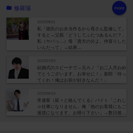
修羅場
more
2025/08/31
私「彼氏のお弁当作るから母さん監修して」
すると→父親「どうしてふたつあるんだ？」
私（ヤバっ…）母「貴方の分よ。仲直りした
いんだって」→結果…
2025/07/03
結婚式のスピーチで→元カノ『お二人共おめ
でとうございます。お幸せに！』新郎「待っ
てくれ！俺はお前が好きなんだ！」
2025/06/19
常連客（延々と絡んでくる）バイト「これじ
ゃ仕事になりません」俺「他のお客様にもご
迷惑になります。お帰り下さい」→数日後…