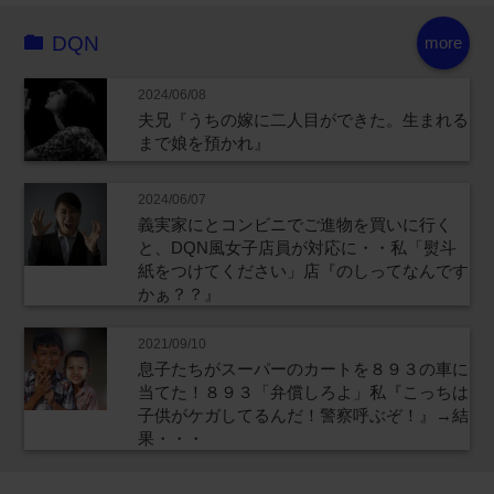
DQN
more
2024/06/08
夫兄『うちの嫁に二人目ができた。生まれる
まで娘を預かれ』
2024/06/07
義実家にとコンビニでご進物を買いに行く
と、DQN風女子店員が対応に・・私「熨斗
紙をつけてください」店『のしってなんです
かぁ？？』
2021/09/10
息子たちがスーパーのカートを８９３の車に
当てた！８９３「弁償しろよ」私『こっちは
子供がケガしてるんだ！警察呼ぶぞ！』→結
果・・・