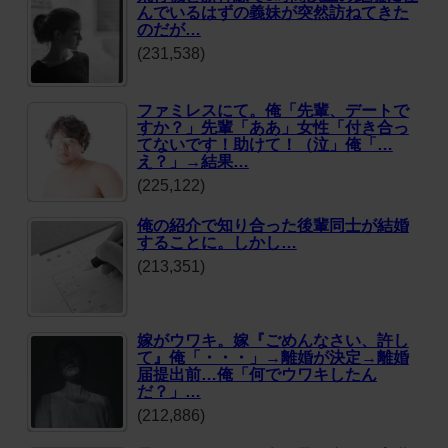
んでいるはずの義妹が突然訪ねてきた
のだが…
(231,538)
ファミレスにて。俺「先輩、デートで
すか？」先輩「ああ」女性「付き合っ
てないです！助けて！（泣」俺「…
え？」→結果…
(225,122)
俺の紹介で知り合った後輩同士が結婚
することに。しかし…
(213,351)
嫁がウワキ。嫁『ごめんなさい、許し
て』俺「・・・」→離婚が決定→離婚
届提出前…俺「何でウワキしたん
だ？」…
(212,886)