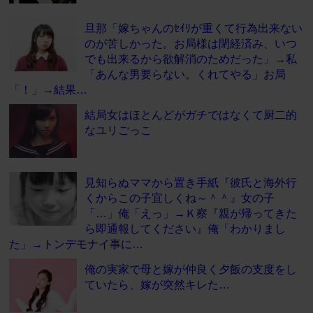
旦那「嫁ちゃんのｾｲﾘが重くて行為出来ない
のが苦しかった。お局様は閉経済み、いつ
でも出来るから欲解消のためだった」→私
「あんな男要らない。くれてやる」お局
「！」→結果…
結局女はほとんどがガチではなくて厨二的
なユリごっこ
見知らぬママから置き手紙『彼氏と海外行
くからこの子宜しくね～＾＾』女の子
「…」俺「えっ」→Ｋ察『親が帰ってきた
ら即通報してください』俺「わかりまし
た」→トンデモナイ事に…
俺の実家で母と嫁が仲良く夕飯の支度をし
ていたら、嫁が突然キレた…