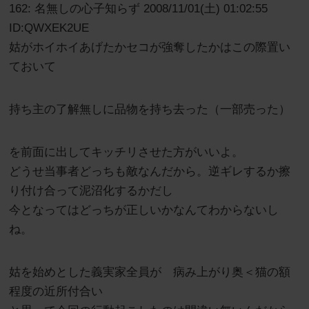
162: 名無しの心子知らず 2008/11/01(土) 01:02:55
ID:QWXEK2UE
姑がホイホイあげたかセコが強奪したかはこの際置い
ておいて
持ち主の了解無しに品物を持ち去った（一部売った）
を前面に出してキッチリさせた方がいいよ。
どうせ当事者どっちも敵なんだから。逆ギレするか擦
り付け合って泥沼化するかだし
今となってはどっちが正しいかなんてわからないし
ね。
姑を始めとした義実家全員が 病み上がり奥＜猫の額
程度の近所付合い