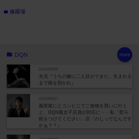
修羅場
folder
DQN
more
2024/06/08
夫兄『うちの嫁に二人目ができた。生まれる
まで娘を預かれ』
2024/06/07
義実家にとコンビニでご進物を買いに行く
と、DQN風女子店員が対応に・・私「熨斗
紙をつけてください」店『のしってなんです
かぁ？？』