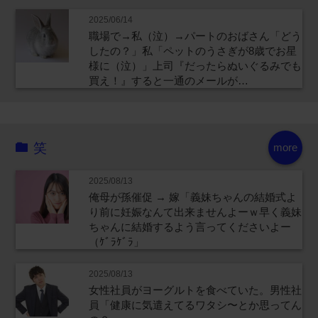
2025/06/14
職場で→私（泣）→パートのおばさん「どう
したの？」私「ペットのうさぎが8歳でお星
様に（泣）」上司『だったらぬいぐるみでも
買え！』すると一通のメールが…
笑
more
2025/08/13
俺母が孫催促 → 嫁「義妹ちゃんの結婚式よ
り前に妊娠なんて出来ませんよーｗ早く義妹
ちゃんに結婚するよう言ってくださいよー
（ｹﾞﾗｹﾞﾗ」
2025/08/13
女性社員がヨーグルトを食べていた。男性社
員「健康に気遣えてるワタシ〜とか思ってん