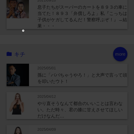
2021/09/10
息子たちがスーパーのカートを８９３の車に
当てた！８９３「弁償しろよ」私『こっちは
子供がケガしてるんだ！警察呼ぶぞ！』→結
果・・・
キチ
more
2025/05/01
孫に「ババちゃうやろ！」と大声で言って頭
を叩いたウト！
2025/04/12
やり直そうなんて都合のいいことは言わな
い。ただ時々、君の膝に甘えさせてほしい
だけなんだ…
2025/04/09