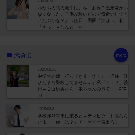
2022/03/01
私たちの式の最中に、私「あれ？義弟嫁がい
なくなった。子供が騒いだので気遣いしてく
れたのかな？」→後日、周囲『実は…』私
「えっ」→なんと…w
武勇伝
more
2025/08/31
中学生の娘「行ってきまーす！」→担任「娘
さんまだ登校してません…」私「！！？」後
日→ご近所奥さん「娘ちゃんの事で…（ﾆｺﾆ
ｺ）」
2025/08/31
学校帰り電車に乗ると→チンピラ「邪魔なん
だよ！」俺「は？」チ「テメー表出ろ！」