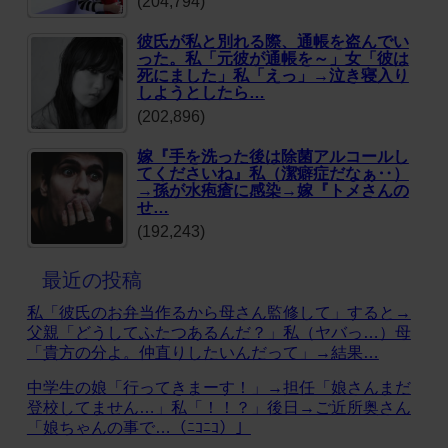
(204,794)
彼氏が私と別れる際、通帳を盗んでい
った。私「元彼が通帳を～」女「彼は
死にました」私「えっ」→泣き寝入り
しようとしたら…
(202,896)
嫁『手を洗った後は除菌アルコールし
てくださいね』私（潔癖症だなぁ‥）
→孫が水疱瘡に感染→嫁『トメさんの
せ…
(192,243)
最近の投稿
私「彼氏のお弁当作るから母さん監修して」すると→
父親「どうしてふたつあるんだ？」私（ヤバっ…）母
「貴方の分よ。仲直りしたいんだって」→結果…
中学生の娘「行ってきまーす！」→担任「娘さんまだ
登校してません…」私「！！？」後日→ご近所奥さん
「娘ちゃんの事で…（ﾆｺﾆｺ）」