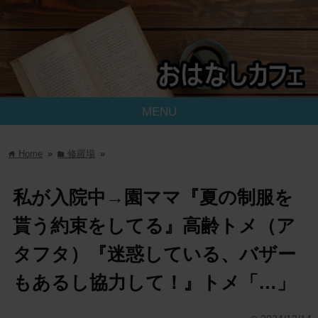
MENU
Home
»
修羅場
»
home
folder
私が入院中→園ママ『夏の制服を
貰う約束をしてる』高齢トメ（ア
タフタ）『迷惑している、バザー
もあるし協力して！』トメ「…」