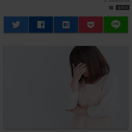
2024/12/14
time
folder
修羅場
line
twitter
facebook
hatenabookmark