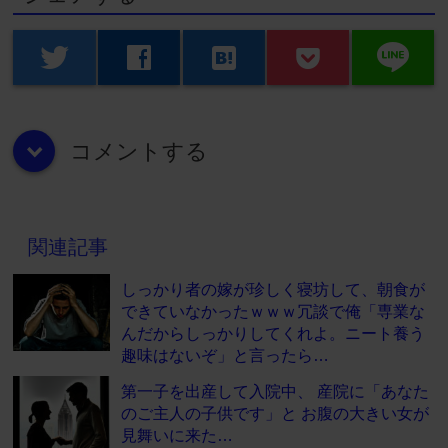
line
twitter
facebook
hatenabookmark
コメントする
down
関連記事
しっかり者の嫁が珍しく寝坊して、朝食が
できていなかったｗｗｗ冗談で俺「専業な
んだからしっかりしてくれよ。ニート養う
趣味はないぞ」と言ったら…
第一子を出産して入院中、 産院に「あなた
のご主人の子供です」と お腹の大きい女が
見舞いに来た…