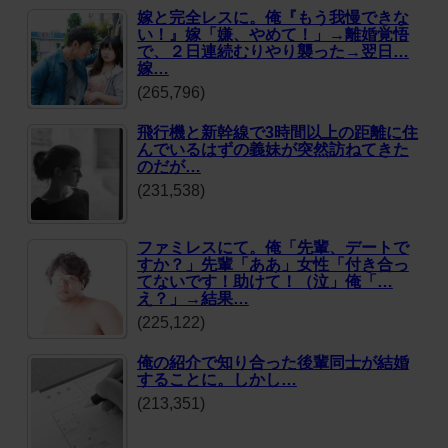
嫁と完全レスに。俺『もう我慢できな
い！』嫁「嫌、やめて！」→離婚覚悟
で、２日連続むりやり襲った→翌日…
嫁…
(265,796)
飛行機と新幹線で3時間以上の距離に住
んでいるはずの義妹が突然訪ねてきた
のだが…
(231,538)
ファミレスにて。俺「先輩、デートで
すか？」先輩「ああ」女性「付き合っ
てないです！助けて！（泣」俺「…
え？」→結果…
(225,122)
俺の紹介で知り合った後輩同士が結婚
することに。しかし…
(213,351)