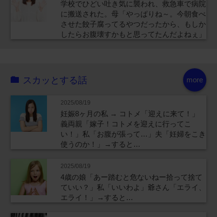
学校でひどい吐き気に襲われ、救急車で病院
に搬送された。母「やっぱりね～。今朝食べ
させた餃子腐ってるやつだったから、もしか
したらお腹壊すかもと思ってたんだよねぇ」
スカッとする話
more
2025/08/19
妊娠8ヶ月の私 → コトメ「迎えに来て！」
義両親「嫁子！コトメを迎えに行ってこ
い！」私「お腹が張って…」夫「妊婦をこき
使うのか！」→すると…
2025/08/19
4歳の娘「あー踏むと危ないねー拾って捨て
ていい？」私「いいわよ」爺さん「エライ、
エライ！」→すると…