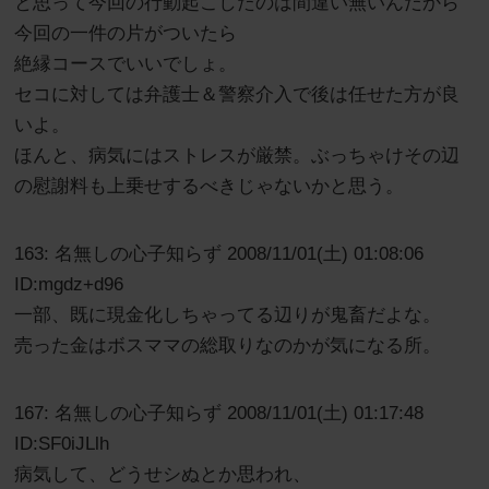
と思って今回の行動起こしたのは間違い無いんだから
今回の一件の片がついたら
絶縁コースでいいでしょ。
セコに対しては弁護士＆警察介入で後は任せた方が良
いよ。
ほんと、病気にはストレスが厳禁。ぶっちゃけその辺
の慰謝料も上乗せするべきじゃないかと思う。
163: 名無しの心子知らず 2008/11/01(土) 01:08:06
ID:mgdz+d96
一部、既に現金化しちゃってる辺りが鬼畜だよな。
売った金はボスママの総取りなのかが気になる所。
167: 名無しの心子知らず 2008/11/01(土) 01:17:48
ID:SF0iJLlh
病気して、どうせシぬとか思われ、