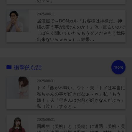
の？ｗ」
2025/08/11
居酒屋で→DQNカル『お客様は神様だ。神
様の言う事が聞けんのか！』俺（面白いので
しばらく聞いていたｗもうダメだｗもう我慢
出来ないｗｗｗｗ）→結果…
衝撃的な話
more
2025/08/31
トメ「飯が不味い」ウト・夫「トメは本当に
私ちゃんの事が好きだなぁ～ｗ」私「もう
嫌！」夫「母さんはお前が好きなんだよｗ」
私（泣）→すると…
2025/08/31
同級生（美帆）と（美穂）に遭遇→美帆・美