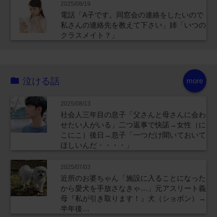
2025/08/19
電話「A子です。同窓会の連絡をしたいので
私さんの連絡先を教えて下さい」姉「いつの
クラスメイト？」
泣ける話
more
2025/08/13
社会人三年目の息子「父さんと母さんに会わ
せたい人がいる」二つ返事で快諾→女性（に
こにこ）後日→息子「一つだけ聞いておいて
ほしいんだ・・・・」
2025/07/03
近所のお婆ちゃん「施設に入ることになった
から愛犬を手放さなきゃ…」元アスリート義
母『私が引き取ります！』犬（ショボン）→
半年後…