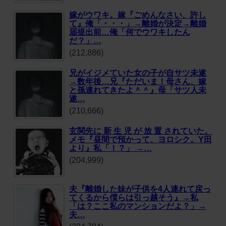
嫁がウワキ。嫁『ごめんなさい、許し
て』俺「・・・」→離婚が決定→離婚
届提出前…俺「何でウワキしたん
だ？」…
(212,886)
兄がイジメていた女の子が自サツ未遂
→数年後…兄『ただいま！母さん、嫁
と孫連れてきたよ＾＾』母「サツ人未
遂…
(210,666)
玄関先に 新 生 児 が 放 置 されていた。
メモ『昼間で預かって、ヨロシク。Y田
より』私「！？」 →…
(204,999)
夫『離婚した妹が子供を4人連れて戻っ
てくるから僕らは引っ越そう』→私
「は？ここ私のマンションだよ？」→
夫…