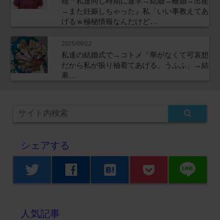
穂『私達同じ時期に退学→結婚→離婚→出産
→また妊娠しちゃった』私「いい事教えてあ
げるｗ極秘情報なんだけど…
2025/08/22
私達の結婚式で→コトメ「華がなくて可哀想
だから私が振り袖着てあげる。うふふ」→結
果…
シェアする
line
twitter
facebook
hatenabookmark
人気記事