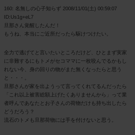
160: 名無しの心子知らず 2008/11/01(土) 00:59:07
ID:Us1g+eL7
旦那さん覚醒したんだ！
もうね、本当にご近所だったら駆けつけたい。
全力で逃げてと言いたいところだけど、ひとまず実家
に非難するにもトメがセコママに一枚咬んでるかもし
れない今、身の回りの物がまた無くなったらと思う
と・・・。
旦那さんが家を出ようって言ってくれてるんだったら
「これ以上被害総額上げたくありませんから」って業
者呼んであなたとお子さんの荷物だけも持ち出したら
どうだろう？
流石のトメも旦那荷物には手を付けないと思う。