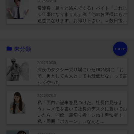
2025/06/19
常連客（延々と絡んでくる）バイト「これじ
ゃ仕事になりません」俺「他のお客様にもご
迷惑になります。お帰り下さい」→数日後…
未分類
more
2022/10/30
深夜のタクシー乗り場にいたDQN男に「お
前、男としても人としても最低だな」って言
ってやった
2022/07/13
私「面白い記事を見つけた。社長に見せよ
う」→メモを書いて社長のデスクに置いてお
いたら、同僚「裏切り者！シね！卑怯者！」
私・周囲「ポカーン」→なんと…