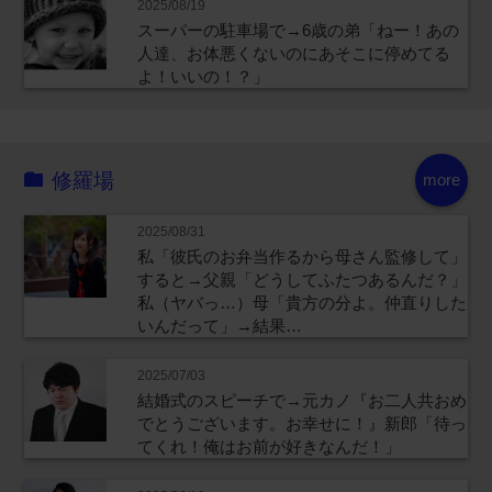
2025/08/19
スーパーの駐車場で→6歳の弟「ねー！あの
人達、お体悪くないのにあそこに停めてる
よ！いいの！？」
修羅場
more
2025/08/31
私「彼氏のお弁当作るから母さん監修して」
すると→父親「どうしてふたつあるんだ？」
私（ヤバっ…）母「貴方の分よ。仲直りした
いんだって」→結果…
2025/07/03
結婚式のスピーチで→元カノ『お二人共おめ
でとうございます。お幸せに！』新郎「待っ
てくれ！俺はお前が好きなんだ！」