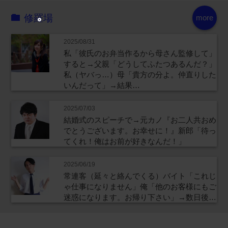
修羅場
more
2025/08/31
私「彼氏のお弁当作るから母さん監修して」
すると→父親「どうしてふたつあるんだ？」
私（ヤバっ…）母「貴方の分よ。仲直りした
いんだって」→結果…
2025/07/03
結婚式のスピーチで→元カノ『お二人共おめ
でとうございます。お幸せに！』新郎「待っ
てくれ！俺はお前が好きなんだ！」
2025/06/19
常連客（延々と絡んでくる）バイト「これじ
ゃ仕事になりません」俺「他のお客様にもご
迷惑になります。お帰り下さい」→数日後…