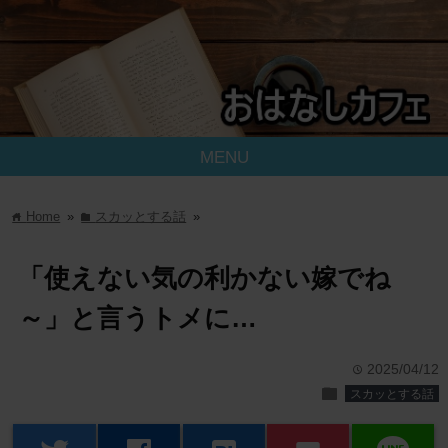
MENU
Home
»
スカッとする話
»
home
folder
「使えない気の利かない嫁でね
～」と言うトメに…
2025/04/12
time
folder
スカッとする話