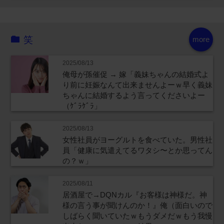
笑
more
2025/08/13
俺母が孫催促 → 嫁「義妹ちゃんの結婚式よ
り前に妊娠なんて出来ませんよーｗ早く義妹
ちゃんに結婚するよう言ってくださいよー
（ｹﾞﾗｹﾞﾗ」
2025/08/13
女性社員がヨーグルトを食べていた。男性社
員「健康に気遣えてるワタシ〜とか思ってん
の？ｗ」
2025/08/11
居酒屋で→DQNカル『お客様は神様だ。神
様の言う事が聞けんのか！』俺（面白いので
しばらく聞いていたｗもうダメだｗもう我慢