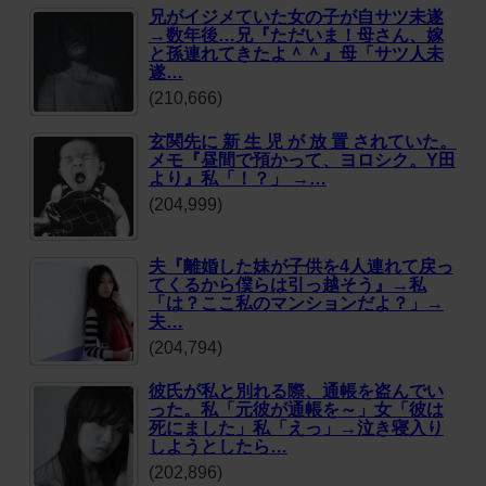
兄がイジメていた女の子が自サツ未遂
→数年後…兄『ただいま！母さん、嫁
と孫連れてきたよ＾＾』母「サツ人未
遂…
(210,666)
玄関先に 新 生 児 が 放 置 されていた。
メモ『昼間で預かって、ヨロシク。Y田
より』私「！？」 →…
(204,999)
夫『離婚した妹が子供を4人連れて戻っ
てくるから僕らは引っ越そう』→私
「は？ここ私のマンションだよ？」→
夫…
(204,794)
彼氏が私と別れる際、通帳を盗んでい
った。私「元彼が通帳を～」女「彼は
死にました」私「えっ」→泣き寝入り
しようとしたら…
(202,896)