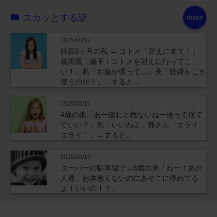
スカッとする話
more
2025/08/19
妊娠8ヶ月の私 → コトメ「迎えに来て！」
義両親「嫁子！コトメを迎えに行ってこ
い！」私「お腹が張って…」夫「妊婦をこき
使うのか！」→すると…
2025/08/19
4歳の娘「あー踏むと危ないねー拾って捨て
ていい？」私「いいわよ」爺さん「エライ、
エライ！」→すると…
2025/08/19
スーパーの駐車場で→6歳の弟「ねー！あの
人達、お体悪くないのにあそこに停めてる
よ！いいの！？」