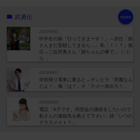
武勇伝
more
2025/08/31
中学生の娘「行ってきまーす！」→担任「娘
さんまだ登校してません…」私「！！？」後
日→ご近所奥さん「娘ちゃんの事で…（ﾆｺﾆ
ｺ）」
2025/08/31
学校帰り電車に乗ると→チンピラ「邪魔なん
だよ！」俺「は？」チ「テメー表出ろ！」
2025/08/19
電話「A子です。同窓会の連絡をしたいので
私さんの連絡先を教えて下さい」姉「いつの
クラスメイト？」