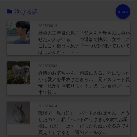
泣ける話
more
2025/08/13
社会人三年目の息子「父さんと母さんに会わ
せたい人がいる」二つ返事で快諾→女性（に
こにこ）後日→息子「一つだけ聞いておいて
ほしいんだ・・・・」
2025/07/03
近所のお婆ちゃん「施設に入ることになった
から愛犬を手放さなきゃ…」元アスリート義
母『私が引き取ります！』犬（ショボン）→
半年後…
2025/06/14
職場で→私（泣）→パートのおばさん「どう
したの？」私「ペットのうさぎが8歳でお星
様に（泣）」上司『だったらぬいぐるみでも
買え！』すると一通のメールが…