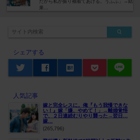
だから私が振り袖着てあげる。うふふ」→結
果…
シェアする
line
twitter
facebook
hatenabookmark
人気記事
嫁と完全レスに。俺『もう我慢できな
い！』嫁「嫌、やめて！」→離婚覚悟
で、２日連続むりやり襲った→翌日…
嫁…
(265,796)