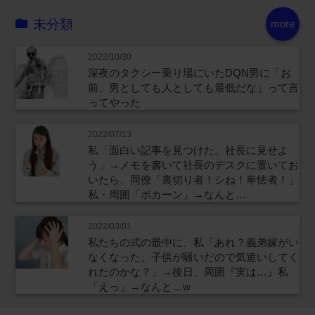
未分類
more
2022/10/30
深夜のタクシー乗り場にいたDQN男に「お
前、男としても人としても最低だな」って言
ってやった
2022/07/13
私「面白い記事を見つけた。社長に見せよ
う」→メモを書いて社長のデスクに置いてお
いたら、同僚「裏切り者！シね！卑怯者！」
私・周囲「ポカーン」→なんと…
2022/03/01
私たちの式の最中に、私「あれ？義弟嫁がい
なくなった。子供が騒いだので気遣いしてく
れたのかな？」→後日、周囲『実は…』私
「えっ」→なんと…w