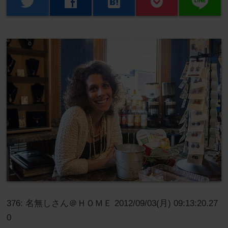
line
twitter
facebook
hatenabookmark
376: 名無しさん＠ＨＯＭＥ 2012/09/03(月) 09:13:20.27
0