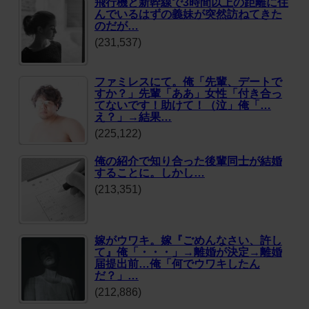
飛行機と新幹線で3時間以上の距離に住
んでいるはずの義妹が突然訪ねてきた
のだが…
(231,537)
ファミレスにて。俺「先輩、デートで
すか？」先輩「ああ」女性「付き合っ
てないです！助けて！（泣」俺「…
え？」→結果…
(225,122)
俺の紹介で知り合った後輩同士が結婚
することに。しかし…
(213,351)
嫁がウワキ。嫁『ごめんなさい、許し
て』俺「・・・」→離婚が決定→離婚
届提出前…俺「何でウワキしたん
だ？」…
(212,886)