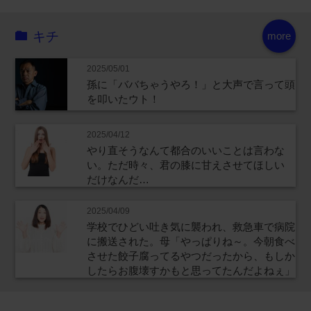
キチ
more
2025/05/01
孫に「ババちゃうやろ！」と大声で言って頭
を叩いたウト！
2025/04/12
やり直そうなんて都合のいいことは言わな
い。ただ時々、君の膝に甘えさせてほしい
だけなんだ…
2025/04/09
学校でひどい吐き気に襲われ、救急車で病院
に搬送された。母「やっぱりね～。今朝食べ
させた餃子腐ってるやつだったから、もしか
したらお腹壊すかもと思ってたんだよねぇ」