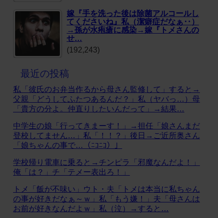
嫁『手を洗った後は除菌アルコールし
てくださいね』私（潔癖症だなぁ‥）
→孫が水疱瘡に感染→嫁『トメさんの
せ…
(192,243)
最近の投稿
私「彼氏のお弁当作るから母さん監修して」すると→
父親「どうしてふたつあるんだ？」私（ヤバっ…）母
「貴方の分よ。仲直りしたいんだって」→結果…
中学生の娘「行ってきまーす！」→担任「娘さんまだ
登校してません…」私「！！？」後日→ご近所奥さん
「娘ちゃんの事で…（ﾆｺﾆｺ）」
学校帰り電車に乗ると→チンピラ「邪魔なんだよ！」
俺「は？」チ「テメー表出ろ！」
トメ「飯が不味い」ウト・夫「トメは本当に私ちゃん
の事が好きだなぁ～ｗ」私「もう嫌！」夫「母さんは
お前が好きなんだよｗ」私（泣）→すると…