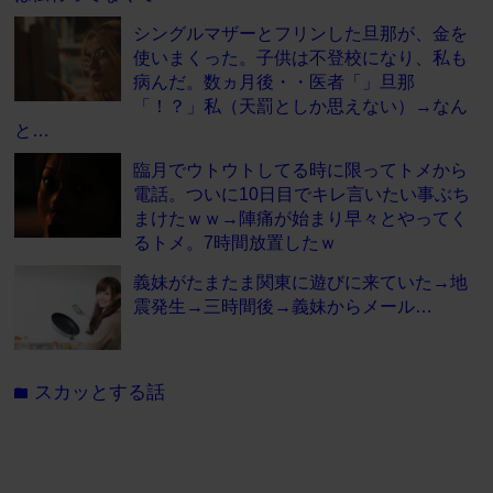
シングルマザーとフリンした旦那が、金を
使いまくった。子供は不登校になり、私も
病んだ。数ヵ月後・・医者「」旦那
「！？」私（天罰としか思えない）→なん
と…
臨月でウトウトしてる時に限ってトメから
電話。ついに10日目でキレ言いたい事ぶち
まけたｗｗ→陣痛が始まり早々とやってく
るトメ。7時間放置したｗ
義妹がたまたま関東に遊びに来ていた→地
震発生→三時間後→義妹からメール…
スカッとする話
folder