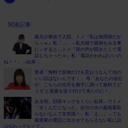
関連記事
義兄が事故で入院。トメ『私は無関係だか
ら～ｗ』私「…」→私夫婦で面倒をみる事
に→すると…トメ『孫の声が聞きたくて電
話しちゃったｗ』私「電話かわればいいの
ね＾＾」→結果…
業者「無料で反物だけを貰おうなんて虫の
いい話はないんです！」 母「あなたの会社
が、こちらの住所を勝手に調べて無料でど
うぞ と葉書を送り付けて来たのに！」
ある朝、顔面キックをくらい起床…ウトメ
『夫くん亡くなった。自分の夫の最期看取
らないなんて非常識！』私「え…」→でも
義実家の電話に出させてもらえない私に話
は伝わってなくて…