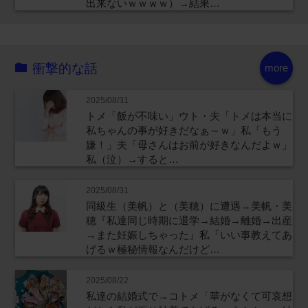
出来ないｗｗｗｗ）→結果…
衝撃的な話
more
2025/08/31
トメ「飯が不味い」ウト・夫「トメは本当に
私ちゃんの事が好きだなぁ～ｗ」私「もう
嫌！」夫「母さんはお前が好きなんだよｗ」
私（泣）→すると…
2025/08/31
同級生（美帆）と（美穂）に遭遇→美帆・美
穂『私達同じ時期に退学→結婚→離婚→出産
→また妊娠しちゃった』私「いい事教えてあ
げるｗ極秘情報なんだけど…
2025/08/22
私達の結婚式で→コトメ「華がなくて可哀想