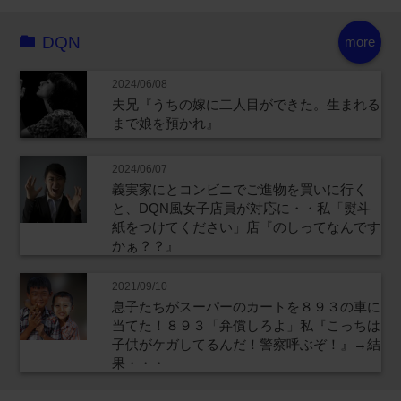
DQN
more
2024/06/08
夫兄『うちの嫁に二人目ができた。生まれる
まで娘を預かれ』
2024/06/07
義実家にとコンビニでご進物を買いに行く
と、DQN風女子店員が対応に・・私「熨斗
紙をつけてください」店『のしってなんです
かぁ？？』
2021/09/10
息子たちがスーパーのカートを８９３の車に
当てた！８９３「弁償しろよ」私『こっちは
子供がケガしてるんだ！警察呼ぶぞ！』→結
果・・・