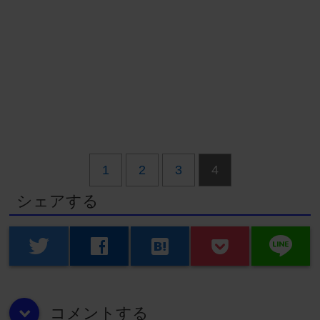
1
2
3
4
シェアする
line
twitter
facebook
hatenabookmark
コメントする
down