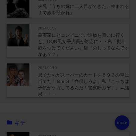
夫兄『うちの嫁に二人目ができた。生まれる
まで娘を預かれ』
2024/06/07
義実家にとコンビニでご進物を買いに行く
と、DQN風女子店員が対応に・・私「熨斗
紙をつけてください」店『のしってなんです
かぁ？？』
2021/09/10
息子たちがスーパーのカートを８９３の車に
当てた！８９３「弁償しろよ」私『こっちは
子供がケガしてるんだ！警察呼ぶぞ！』→結
果・・・
キチ
more