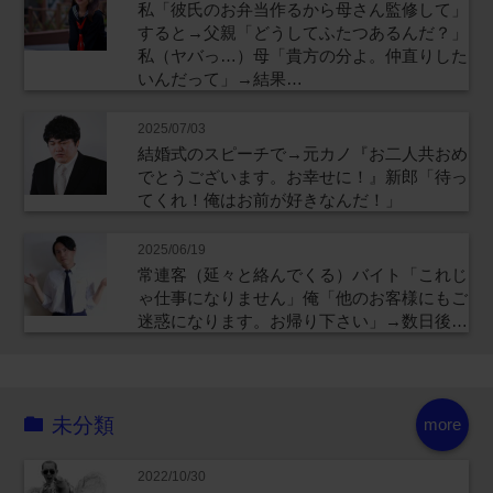
私「彼氏のお弁当作るから母さん監修して」
すると→父親「どうしてふたつあるんだ？」
私（ヤバっ…）母「貴方の分よ。仲直りした
いんだって」→結果…
2025/07/03
結婚式のスピーチで→元カノ『お二人共おめ
でとうございます。お幸せに！』新郎「待っ
てくれ！俺はお前が好きなんだ！」
2025/06/19
常連客（延々と絡んでくる）バイト「これじ
ゃ仕事になりません」俺「他のお客様にもご
迷惑になります。お帰り下さい」→数日後…
未分類
more
2022/10/30