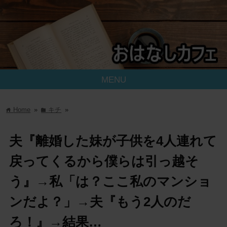
MENU
Home
»
キチ
»
home
folder
夫『離婚した妹が子供を4人連れて
戻ってくるから僕らは引っ越そ
う』→私「は？ここ私のマンショ
ンだよ？」→夫『もう2人のだ
ろ！』→結果…