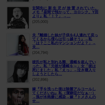
玄関先に 新 生 児 が 放 置 されていた。
メモ『昼間で預かって、ヨロシク。Y田
より』私「！？」 →…
(205,000)
夫『離婚した妹が子供を4人連れて戻っ
てくるから僕らは引っ越そう』→私
「は？ここ私のマンションだよ？」→
夫…
(204,794)
彼氏が私と別れる際、通帳を盗んでい
った。私「元彼が通帳を～」女「彼は
死にました」私「えっ」→泣き寝入り
しようとしたら…
(202,896)
嫁『手を洗った後は除菌アルコールし
てくださいね』私（潔癖症だなぁ‥）
→孫が水疱瘡に感染→嫁『トメさんの
せ…