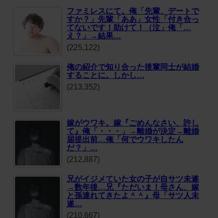
ファミレスにて。俺「先輩、デートで
すか？」先輩「ああ」女性「付き合っ
てないです！助けて！（泣」俺「…
え？」→結果…
(225,122)
俺の紹介で知り合った後輩同士が結婚
することに。しかし…
(213,352)
嫁がウワキ。嫁『ごめんなさい、許し
て』俺「・・・」→離婚が決定→離婚
届提出前…俺「何でウワキしたん
だ？」…
(212,887)
兄がイジメていた女の子が自サツ未遂
→数年後…兄『ただいま！母さん、嫁
と孫連れてきたよ＾＾』母「サツ人未
遂…
(210,667)