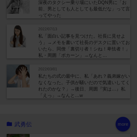
深夜のタクシー乗り場にいたDQN男に「お
前、男としても人としても最低だな」って言
ってやった
2022/07/13
私「面白い記事を見つけた。社長に見せよ
う」→メモを書いて社長のデスクに置いてお
いたら、同僚「裏切り者！シね！卑怯者！」
私・周囲「ポカーン」→なんと…
2022/03/01
私たちの式の最中に、私「あれ？義弟嫁がい
なくなった。子供が騒いだので気遣いしてく
れたのかな？」→後日、周囲『実は…』私
「えっ」→なんと…w
武勇伝
more