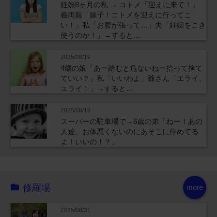
妊娠8ヶ月の私 → コトメ「迎えに来て！」
義両親「嫁子！コトメを迎えに行ってこ
い！」私「お腹が張って…」夫「妊婦をこき
使うのか！」→すると…
2025/08/19
4歳の娘「あー踏むと危ないねー拾って捨て
ていい？」私「いいわよ」爺さん「エライ、
エライ！」→すると…
2025/08/19
スーパーの駐車場で→6歳の弟「ねー！あの
人達、お体悪くないのにあそこに停めてる
よ！いいの！？」
修羅場
more
2025/08/31