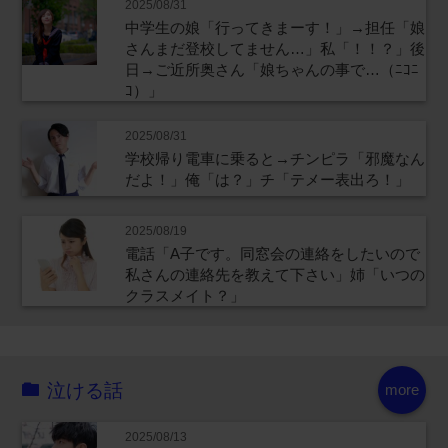
2025/08/31
中学生の娘「行ってきまーす！」→担任「娘
さんまだ登校してません…」私「！！？」後
日→ご近所奥さん「娘ちゃんの事で…（ﾆｺﾆ
ｺ）」
2025/08/31
学校帰り電車に乗ると→チンピラ「邪魔なん
だよ！」俺「は？」チ「テメー表出ろ！」
2025/08/19
電話「A子です。同窓会の連絡をしたいので
私さんの連絡先を教えて下さい」姉「いつの
クラスメイト？」
泣ける話
more
2025/08/13