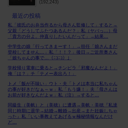
(192,243)
最近の投稿
私「彼氏のお弁当作るから母さん監修して」すると→
父親「どうしてふたつあるんだ？」私（ヤバっ…）母
「貴方の分よ。仲直りしたいんだって」→結果…
中学生の娘「行ってきまーす！」→担任「娘さんまだ
登校してません…」私「！！？」後日→ご近所奥さん
「娘ちゃんの事で…（ﾆｺﾆｺ）」
学校帰り電車に乗ると→チンピラ「邪魔なんだよ！」
俺「は？」チ「テメー表出ろ！」
トメ「飯が不味い」ウト・夫「トメは本当に私ちゃん
の事が好きだなぁ～ｗ」私「もう嫌！」夫「母さんは
お前が好きなんだよｗ」私（泣）→すると…
同級生（美帆）と（美穂）に遭遇→美帆・美穂『私達
同じ時期に退学→結婚→離婚→出産→また妊娠しちゃ
った』私「いい事教えてあげるｗ極秘情報なんだけ
ど…