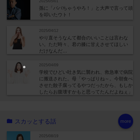
2025/05/01
孫に「ババちゃうやろ！」と大声で言って頭
を叩いたウト！
2025/04/12
やり直そうなんて都合のいいことは言わな
い。ただ時々、君の膝に甘えさせてほしい
だけなんだ…
2025/04/09
学校でひどい吐き気に襲われ、救急車で病院
に搬送された。母「やっぱりね～。今朝食べ
させた餃子腐ってるやつだったから、もしか
したらお腹壊すかもと思ってたんだよねぇ」
スカッとする話
more
2025/08/19