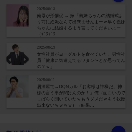
2025/08/13
俺母が孫催促 → 嫁「義妹ちゃんの結婚式よ
り前に妊娠なんて出来ませんよーｗ早く義妹
ちゃんに結婚するよう言ってくださいよー
（ｹﾞﾗｹﾞﾗ」
2025/08/13
女性社員がヨーグルトを食べていた。男性社
員「健康に気遣えてるワタシ〜とか思ってん
の？ｗ」
2025/08/11
居酒屋で→DQNカル『お客様は神様だ。神
様の言う事が聞けんのか！』俺（面白いので
しばらく聞いていたｗもうダメだｗもう我慢
出来ないｗｗｗｗ）→結果…