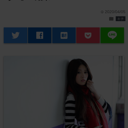
2020/04/05
time
folder
キチ
line
twitter
facebook
hatenabookmark