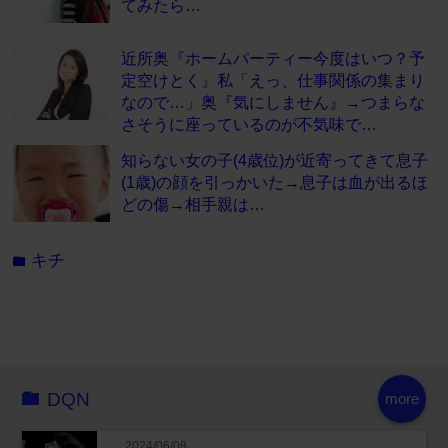
てみたら…
近所奥『ホームパーティー今度はいつ？予
定空けとく』私「えっ、仕事関係の集まり
なので…」奥『気にしません』→つまらな
さそうに座っているのが不気味で…
知らない女の子(4歳位)が近寄ってきて息子
(1歳)の顔を引っかいた→息子は血が出るほ
どの傷→相手親は…
キチ
folder
DQN
more
2024/06/08