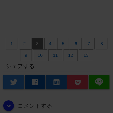
1
2
3
4
5
6
7
8
9
10
11
12
13
シェアする
line
twitter
facebook
hatenabookmark
コメントする
down