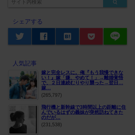
シェアする
line
twitter
facebook
hatenabookmark
人気記事
嫁と完全レスに。俺『もう我慢できな
い！』嫁「嫌、やめて！」→離婚覚悟
で、２日連続むりやり襲った→翌日…
嫁…
(265,797)
飛行機と新幹線で3時間以上の距離に住
んでいるはずの義妹が突然訪ねてきた
のだが…
(231,538)