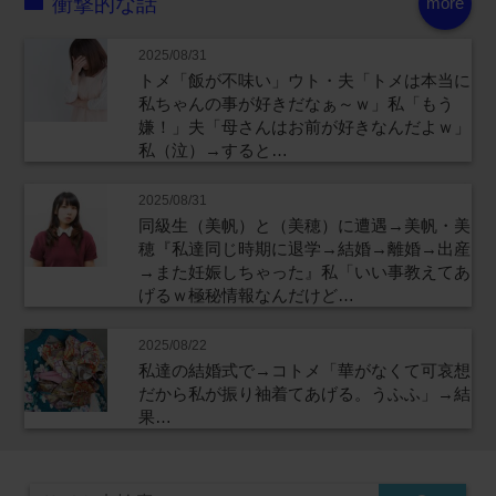
衝撃的な話
more
2025/08/31
トメ「飯が不味い」ウト・夫「トメは本当に
私ちゃんの事が好きだなぁ～ｗ」私「もう
嫌！」夫「母さんはお前が好きなんだよｗ」
私（泣）→すると…
2025/08/31
同級生（美帆）と（美穂）に遭遇→美帆・美
穂『私達同じ時期に退学→結婚→離婚→出産
→また妊娠しちゃった』私「いい事教えてあ
げるｗ極秘情報なんだけど…
2025/08/22
私達の結婚式で→コトメ「華がなくて可哀想
だから私が振り袖着てあげる。うふふ」→結
果…