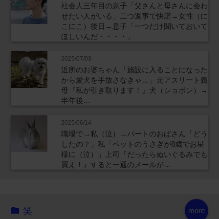
社会人三年目の息子「父さんと母さんに会わ
せたい人がいる」二つ返事で快諾→女性（に
こにこ）後日→息子「一つだけ聞いておいて
ほしいんだ・・・・」
2025/07/03
近所のお婆ちゃん「施設に入ることになった
から愛犬を手放さなきゃ…」元アスリート義
母『私が引き取ります！』犬（ショボン）→
半年後…
2025/06/14
職場で→私（泣）→パートのおばさん「どう
したの？」私「ペットのうさぎが8歳でお星
様に（泣）」上司『だったらぬいぐるみでも
買え！』すると一通のメールが…
笑
more