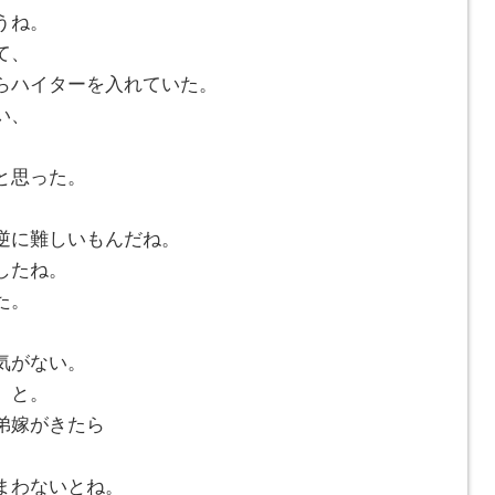
うね。
て、
らハイターを入れていた。
い、
と思った。
逆に難しいもんだね。
したね。
た。
気がない。
」と。
弟嫁がきたら
。
まわないとね。