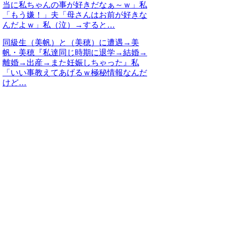
当に私ちゃんの事が好きだなぁ～ｗ」私
「もう嫌！」夫「母さんはお前が好きな
んだよｗ」私（泣）→すると…
同級生（美帆）と（美穂）に遭遇→美
帆・美穂『私達同じ時期に退学→結婚→
離婚→出産→また妊娠しちゃった』私
「いい事教えてあげるｗ極秘情報なんだ
けど…