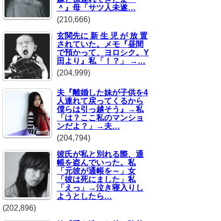
＾』母「サツ人未遂…
(210,666)
玄関先に 新 生 児 が 放 置
されていた。メモ『昼間
で預かって、ヨロシク。Y
田より』私「！？」 →…
(204,999)
夫『離婚した妹が子供を4
人連れて戻ってくるから
僕らは引っ越そう』→私
「は？ここ私のマンショ
ンだよ？」→夫…
(204,794)
彼氏が私と別れる際、通
帳を盗んでいった。私
「元彼が通帳を～」女
「彼は死にました」私
「えっ」→泣き寝入りし
ようとしたら…
(202,896)