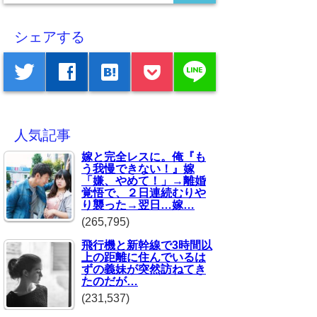
シェアする
line
twitter
facebook
hatenabookmark
人気記事
嫁と完全レスに。俺『も
う我慢できない！』嫁
「嫌、やめて！」→離婚
覚悟で、２日連続むりや
り襲った→翌日…嫁…
(265,795)
飛行機と新幹線で3時間以
上の距離に住んでいるは
ずの義妹が突然訪ねてき
たのだが…
(231,537)