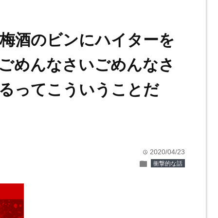
梅酒のビンにハイターを
ごめんなさいごめんなさ
るってこういうことだ
2020/04/23
time
folder
衝撃的な話