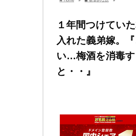
Home
»
衝撃的な話
»
home
folder
１年間つけていた
入れた義弟嫁。『
い…梅酒を消毒す
と・・』