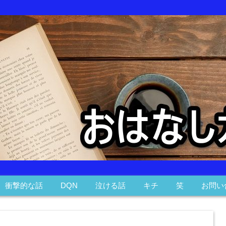
衝撃的な話
DQN
泣ける話
キチ
笑
お問い