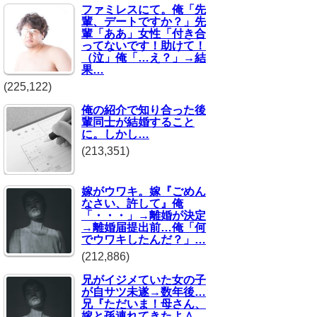
ファミレスにて。俺「先
輩、デートですか？」先
輩「ああ」女性「付き合
ってないです！助けて！
（泣」俺「…え？」→結
果…
(225,122)
俺の紹介で知り合った後
輩同士が結婚すること
に。しかし…
(213,351)
嫁がウワキ。嫁『ごめん
なさい、許して』俺
「・・・」→離婚が決定
→離婚届提出前…俺「何
でウワキしたんだ？」…
(212,886)
兄がイジメていた女の子
が自サツ未遂→数年後…
兄『ただいま！母さん、
嫁と孫連れてきたよ＾