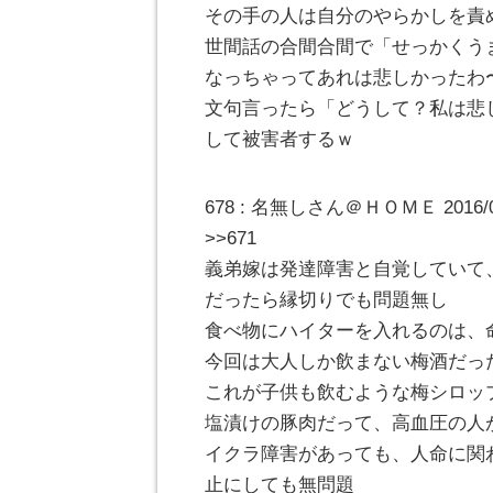
その手の人は自分のやらかしを責
世間話の合間合間で「せっかくう
なっちゃってあれは悲しかったわ
文句言ったら「どうして？私は悲
して被害者するｗ
678 : 名無しさん＠ＨＯＭＥ 2016/09/2
>>671
義弟嫁は発達障害と自覚していて
だったら縁切りでも問題無し
食べ物にハイターを入れるのは、
今回は大人しか飲まない梅酒だっ
これが子供も飲むような梅シロッ
塩漬けの豚肉だって、高血圧の人
イクラ障害があっても、人命に関
止にしても無問題