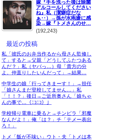
嫁『手を洗った後は除菌
アルコールしてください
ね』私（潔癖症だな
ぁ‥）→孫が水疱瘡に感
染→嫁『トメさんのせ…
(192,243)
最近の投稿
私「彼氏のお弁当作るから母さん監修し
て」すると→父親「どうしてふたつある
んだ？」私（ヤバっ…）母「貴方の分
よ。仲直りしたいんだって」→結果…
中学生の娘「行ってきまーす！」→担任
「娘さんまだ登校してません…」私
「！！？」後日→ご近所奥さん「娘ちゃ
んの事で…（ﾆｺﾆｺ）」
学校帰り電車に乗ると→チンピラ「邪魔
なんだよ！」俺「は？」チ「テメー表出
ろ！」
トメ「飯が不味い」ウト・夫「トメは本