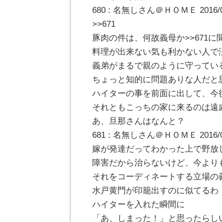
680 : 名無しさん＠ＨＯＭＥ 2016/09/2
>>671
豚肉の件は、何故義母か>>671
料理が出来ない気も利かない人で
義弟がまるで親のように守ってい
ちょっと知的に問題ありな人だと
ハイターの事を前面に出して、今
それともこっちの家に来るのは遠
あ、旦那さんはなんと？
681 : 名無しさん＠ＨＯＭＥ 2016/09/2
嫁が発達だってわかった上で野放
障害だから治らないけど、今より
それをコーディネートする立場の
水戸黄門が印籠出すのに似てるわ
ハイターを入れた瞬間に
「あ、しまった！」と思ったらし