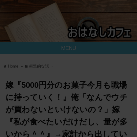
MENU
Home
»
衝撃的な話
»
home
folder
嫁『5000円分のお菓子今月も職場
に持っていく！』俺「なんでウチ
が買わないといけないの？」嫁
『私が食べたいだけだし、量が多
いから＾＾』→家計から出してい