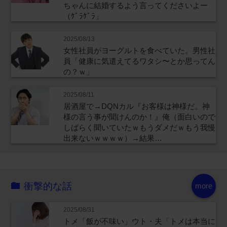
ちゃんに結婚するよう言ってくださいよー
（ｹﾞﾗｹﾞﾗ」
2025/08/13
女性社員がヨーグルトを食べていた。男性社
員「健康に気遣えてるワタシ〜とか思ってん
の？ｗ」
2025/08/11
居酒屋で→DQNカル『お客様は神様だ。神
様の言う事が聞けんのか！』俺（面白いので
しばらく聞いていたｗもうダメだｗもう我慢
出来ないｗｗｗｗ）→結果…
衝撃的な話
more
2025/08/31
トメ「飯が不味い」ウト・夫「トメは本当に