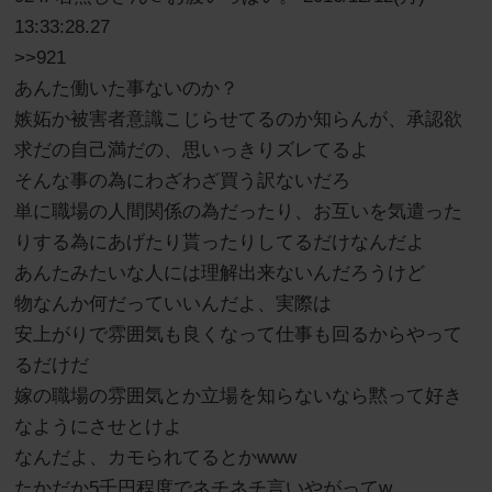
13:33:28.27
>>921
あんた働いた事ないのか？
嫉妬か被害者意識こじらせてるのか知らんが、承認欲
求だの自己満だの、思いっきりズレてるよ
そんな事の為にわざわざ買う訳ないだろ
単に職場の人間関係の為だったり、お互いを気遣った
りする為にあげたり貰ったりしてるだけなんだよ
あんたみたいな人には理解出来ないんだろうけど
物なんか何だっていいんだよ、実際は
安上がりで雰囲気も良くなって仕事も回るからやって
るだけだ
嫁の職場の雰囲気とか立場を知らないなら黙って好き
なようにさせとけよ
なんだよ、カモられてるとかwww
たかだか5千円程度でネチネチ言いやがってw