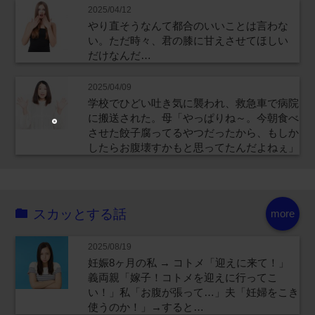
2025/04/12
やり直そうなんて都合のいいことは言わな
い。ただ時々、君の膝に甘えさせてほしい
だけなんだ…
2025/04/09
学校でひどい吐き気に襲われ、救急車で病院
に搬送された。母「やっぱりね～。今朝食べ
させた餃子腐ってるやつだったから、もしか
したらお腹壊すかもと思ってたんだよねぇ」
スカッとする話
more
2025/08/19
妊娠8ヶ月の私 → コトメ「迎えに来て！」
義両親「嫁子！コトメを迎えに行ってこ
い！」私「お腹が張って…」夫「妊婦をこき
使うのか！」→すると…