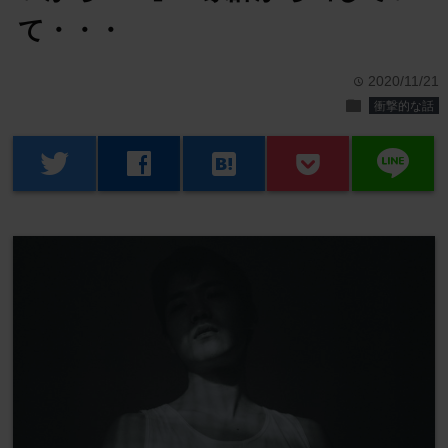
て・・・
2020/11/21
time
folder
衝撃的な話
line
twitter
facebook
hatenabookmark