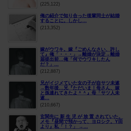
(225,122)
俺の紹介で知り合った後輩同士が結婚
することに。しかし…
(213,352)
嫁がウワキ。嫁『ごめんなさい、許し
て』俺「・・・」→離婚が決定→離婚
届提出前…俺「何でウワキしたん
だ？」…
(212,887)
兄がイジメていた女の子が自サツ未遂
→数年後…兄『ただいま！母さん、嫁
と孫連れてきたよ＾＾』母「サツ人未
遂…
(210,667)
玄関先に 新 生 児 が 放 置 されていた。
メモ『昼間で預かって、ヨロシク。Y田
より』私「！？」 →…