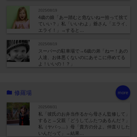
2025/08/19
4歳の娘「あー踏むと危ないねー拾って捨て
ていい？」私「いいわよ」爺さん「エライ、
エライ！」→すると…
2025/08/19
スーパーの駐車場で→6歳の弟「ねー！あの
人達、お体悪くないのにあそこに停めてる
よ！いいの！？」
修羅場
more
2025/08/31
私「彼氏のお弁当作るから母さん監修して」
すると→父親「どうしてふたつあるんだ？」
私（ヤバっ…）母「貴方の分よ。仲直りした
いんだって」→結果…