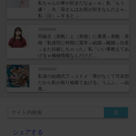
私ちゃんの事が好きだなぁ～ｗ」私「もう
嫌！」夫「母さんはお前が好きなんだよｗ」
私（泣）→すると…
2025/08/31
同級生（美帆）と（美穂）に遭遇→美帆・美
穂『私達同じ時期に退学→結婚→離婚→出産
→また妊娠しちゃった』私「いい事教えてあ
げるｗ極秘情報なんだけど…
2025/08/22
私達の結婚式で→コトメ「華がなくて可哀想
だから私が振り袖着てあげる。うふふ」→結
果…
シェアする