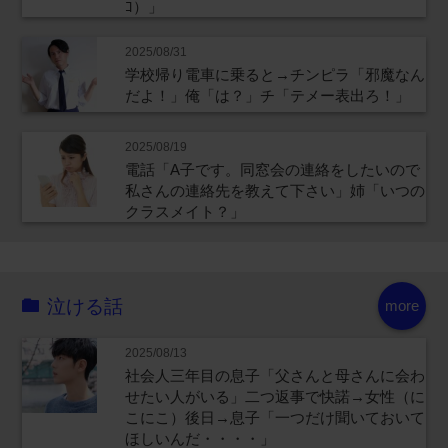
ｺ）」
2025/08/31
学校帰り電車に乗ると→チンピラ「邪魔なん
だよ！」俺「は？」チ「テメー表出ろ！」
2025/08/19
電話「A子です。同窓会の連絡をしたいので
私さんの連絡先を教えて下さい」姉「いつの
クラスメイト？」
泣ける話
more
2025/08/13
社会人三年目の息子「父さんと母さんに会わ
せたい人がいる」二つ返事で快諾→女性（に
こにこ）後日→息子「一つだけ聞いておいて
ほしいんだ・・・・」