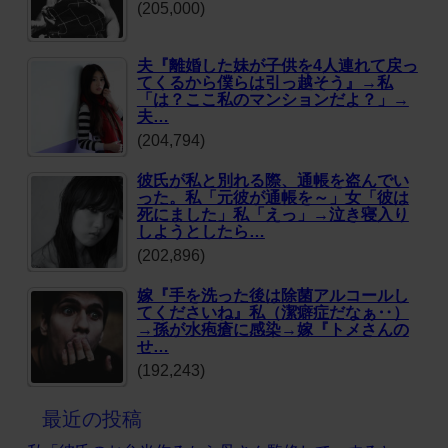
(205,000)
夫『離婚した妹が子供を4人連れて戻っ
てくるから僕らは引っ越そう』→私
「は？ここ私のマンションだよ？」→
夫…
(204,794)
彼氏が私と別れる際、通帳を盗んでい
った。私「元彼が通帳を～」女「彼は
死にました」私「えっ」→泣き寝入り
しようとしたら…
(202,896)
嫁『手を洗った後は除菌アルコールし
てくださいね』私（潔癖症だなぁ‥）
→孫が水疱瘡に感染→嫁『トメさんの
せ…
(192,243)
最近の投稿