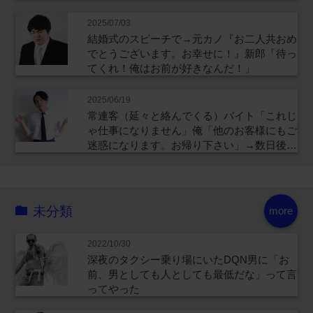
2025/07/03
結婚式のスピーチで→元カノ『お二人共おめ
でとうございます。お幸せに！』新郎「待っ
てくれ！俺はお前が好きなんだ！」
2025/06/19
常連客（延々と絡んでくる）バイト「これじ
ゃ仕事になりません」俺「他のお客様にもご
迷惑になります。お帰り下さい」→数日後…
未分類
more
2022/10/30
深夜のタクシー乗り場にいたDQN男に「お
前、男としても人としても最低だな」って言
ってやった