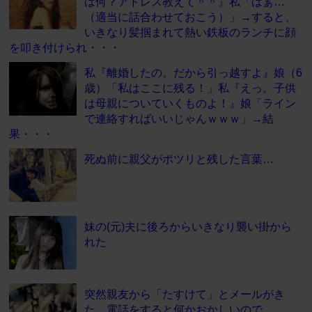
は何？アドレス教えて＾＾』私「はぁ…
（適当に話合わせておこう）」→すると、
いきなり髪掴まれて熱い鉄板のランチに顔
を叩き付けられ・・・
私『離婚したの。だから引っ越すよ』娘（6
歳）「私はここに残る！」私『えっ。子供
は母親についていくものよ！』娘「ライン
で連絡すればいいじゃんｗｗｗ」→結
果・・・
死ぬ前に親父がポツリと残した言葉…
妹の(元)夫に後ろからいきなり襲い掛から
れた
突然親友から「たすけて」とメールがき
た。電話をすると何かおかしいので…