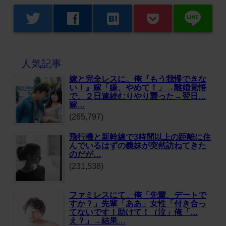
line
twitter
facebook
hatenabookmark
人気記事
嫁と完全レスに。俺『もう我慢できな
い！』嫁「嫌、やめて！」→離婚覚悟
で、２日連続むりやり襲った→翌日…
嫁…
(265,797)
飛行機と新幹線で3時間以上の距離に住
んでいるはずの義妹が突然訪ねてきた
のだが…
(231,538)
ファミレスにて。俺「先輩、デートで
すか？」先輩「ああ」女性「付き合っ
てないです！助けて！（泣」俺「…
え？」→結果…