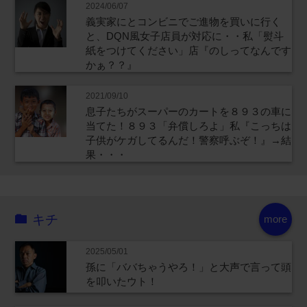
2024/06/07
義実家にとコンビニでご進物を買いに行く
と、DQN風女子店員が対応に・・私「熨斗
紙をつけてください」店『のしってなんです
かぁ？？』
2021/09/10
息子たちがスーパーのカートを８９３の車に
当てた！８９３「弁償しろよ」私『こっちは
子供がケガしてるんだ！警察呼ぶぞ！』→結
果・・・
キチ
more
2025/05/01
孫に「ババちゃうやろ！」と大声で言って頭
を叩いたウト！