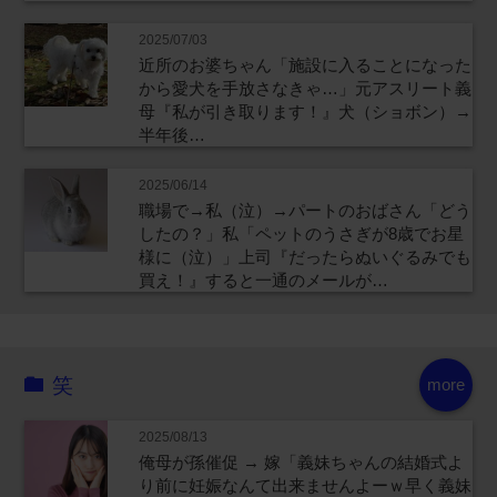
2025/07/03
近所のお婆ちゃん「施設に入ることになった
から愛犬を手放さなきゃ…」元アスリート義
母『私が引き取ります！』犬（ショボン）→
半年後…
2025/06/14
職場で→私（泣）→パートのおばさん「どう
したの？」私「ペットのうさぎが8歳でお星
様に（泣）」上司『だったらぬいぐるみでも
買え！』すると一通のメールが…
笑
more
2025/08/13
俺母が孫催促 → 嫁「義妹ちゃんの結婚式よ
り前に妊娠なんて出来ませんよーｗ早く義妹