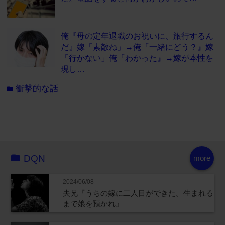
俺『母の定年退職のお祝いに、旅行するん
だ』嫁「素敵ね」→俺『一緒にどう？』嫁
「行かない」俺『わかった』→嫁が本性を
現し…
衝撃的な話
folder
DQN
more
2024/06/08
夫兄『うちの嫁に二人目ができた。生まれる
まで娘を預かれ』