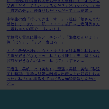
私「彼氏のお弁当作るから母さん監修して」すると→
父親「どうしてふたつあるんだ？」私（ヤバっ…）母
「貴方の分よ。仲直りしたいんだって」→結果…
中学生の娘「行ってきまーす！」→担任「娘さんまだ
登校してません…」私「！！？」後日→ご近所奥さん
「娘ちゃんの事で…（ﾆｺﾆｺ）」
学校帰り電車に乗ると→チンピラ「邪魔なんだよ！」
俺「は？」チ「テメー表出ろ！」
トメ「飯が不味い」ウト・夫「トメは本当に私ちゃん
の事が好きだなぁ～ｗ」私「もう嫌！」夫「母さんは
お前が好きなんだよｗ」私（泣）→すると…
同級生（美帆）と（美穂）に遭遇→美帆・美穂『私達
同じ時期に退学→結婚→離婚→出産→また妊娠しちゃ
った』私「いい事教えてあげるｗ極秘情報なんだけ
ど…