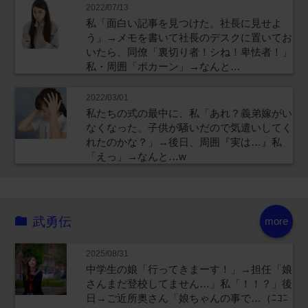
2022/07/13
私「面白い記事を見つけた。社長に見せよ
う」→メモを書いて社長のデスクに置いてお
いたら、同僚「裏切り者！シね！卑怯者！」
私・周囲「ポカーン」→なんと…
2022/03/01
私たちの式の最中に、私「あれ？義弟嫁がい
なくなった。子供が騒いだので気遣いしてく
れたのかな？」→後日、周囲『実は…』私
「えっ」→なんと…w
武勇伝
more
2025/08/31
中学生の娘「行ってきまーす！」→担任「娘
さんまだ登校してません…」私「！！？」後
日→ご近所奥さん「娘ちゃんの事で…（ﾆｺﾆ