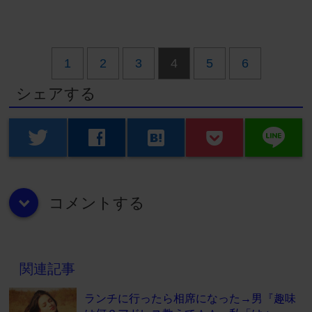
1
2
3
4
5
6
シェアする
line
twitter
facebook
hatenabookmark
コメントする
down
関連記事
ランチに行ったら相席になった→男『趣味