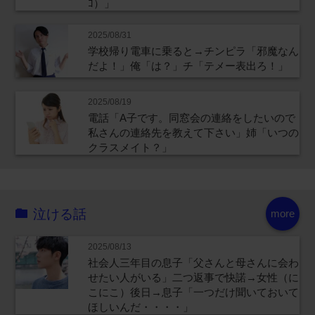
ｺ）」
2025/08/31
学校帰り電車に乗ると→チンピラ「邪魔なん
だよ！」俺「は？」チ「テメー表出ろ！」
2025/08/19
電話「A子です。同窓会の連絡をしたいので
私さんの連絡先を教えて下さい」姉「いつの
クラスメイト？」
泣ける話
more
2025/08/13
社会人三年目の息子「父さんと母さんに会わ
せたい人がいる」二つ返事で快諾→女性（に
こにこ）後日→息子「一つだけ聞いておいて
ほしいんだ・・・・」