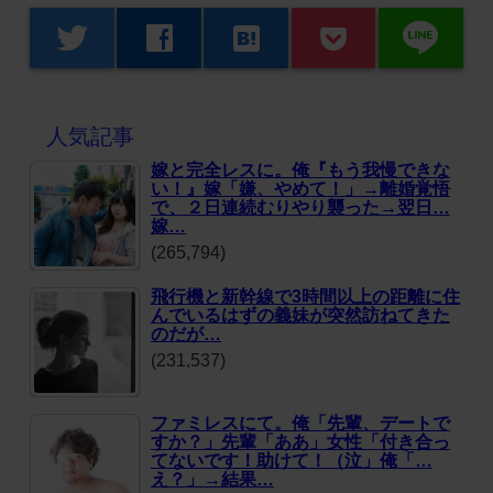
line
twitter
facebook
hatenabookmark
人気記事
嫁と完全レスに。俺『もう我慢できな
い！』嫁「嫌、やめて！」→離婚覚悟
で、２日連続むりやり襲った→翌日…
嫁…
(265,794)
飛行機と新幹線で3時間以上の距離に住
んでいるはずの義妹が突然訪ねてきた
のだが…
(231,537)
ファミレスにて。俺「先輩、デートで
すか？」先輩「ああ」女性「付き合っ
てないです！助けて！（泣」俺「…
え？」→結果…