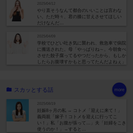
2025/04/12
やり直そうなんて都合のいいことは言わな
い。ただ時々、君の膝に甘えさせてほしい
だけなんだ…
2025/04/09
学校でひどい吐き気に襲われ、救急車で病院
に搬送された。母「やっぱりね～。今朝食べ
させた餃子腐ってるやつだったから、もしか
したらお腹壊すかもと思ってたんだよねぇ」
スカッとする話
more
2025/08/19
妊娠8ヶ月の私 → コトメ「迎えに来て！」
義両親「嫁子！コトメを迎えに行ってこ
い！」私「お腹が張って…」夫「妊婦をこき
使うのか！」→すると…