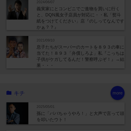
2024/06/07
義実家にとコンビニでご進物を買いに行く
と、DQN風女子店員が対応に・・私「熨斗
紙をつけてください」店『のしってなんです
かぁ？？』
2021/09/10
息子たちがスーパーのカートを８９３の車に
当てた！８９３「弁償しろよ」私『こっちは
子供がケガしてるんだ！警察呼ぶぞ！』→結
果・・・
キチ
more
2025/05/01
孫に「ババちゃうやろ！」と大声で言って頭
を叩いたウト！