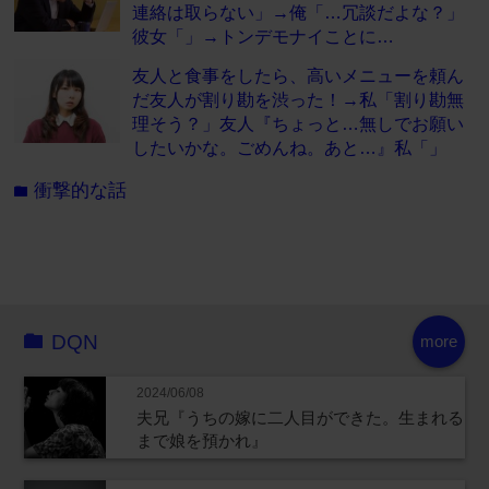
連絡は取らない」→俺「…冗談だよな？」
彼女「」→トンデモナイことに…
友人と食事をしたら、高いメニューを頼ん
だ友人が割り勘を渋った！→私「割り勘無
理そう？」友人『ちょっと…無しでお願い
したいかな。ごめんね。あと…』私「」
衝撃的な話
folder
DQN
more
2024/06/08
夫兄『うちの嫁に二人目ができた。生まれる
まで娘を預かれ』