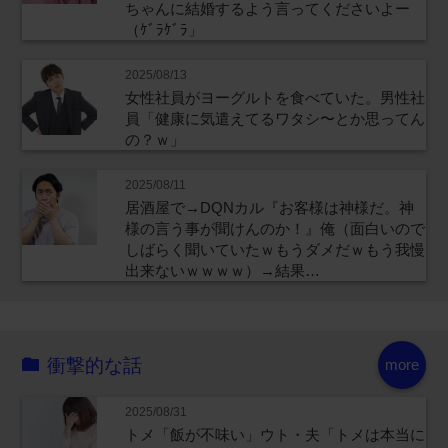
ちゃんに結婚するよう言ってくださいよー
（ｹﾞﾗｹﾞﾗ」
2025/08/13
女性社員がヨーグルトを食べていた。男性社
員「健康に気遣えてるワタシ〜とか思ってん
の？ｗ」
2025/08/11
居酒屋で→DQNカル『お客様は神様だ。神
様の言う事が聞けんのか！』俺（面白いので
しばらく聞いていたｗもうダメだｗもう我慢
出来ないｗｗｗｗ）→結果…
衝撃的な話
more
2025/08/31
トメ「飯が不味い」ウト・夫「トメは本当に