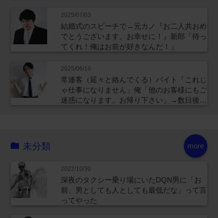
2025/07/03
結婚式のスピーチで→元カノ『お二人共おめ
でとうございます。お幸せに！』新郎「待っ
てくれ！俺はお前が好きなんだ！」
2025/06/19
常連客（延々と絡んでくる）バイト「これじ
ゃ仕事になりません」俺「他のお客様にもご
迷惑になります。お帰り下さい」→数日後…
未分類
more
2022/10/30
深夜のタクシー乗り場にいたDQN男に「お
前、男としても人としても最低だな」って言
ってやった