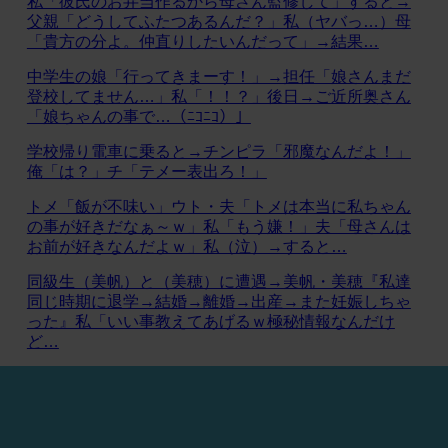
私「彼氏のお弁当作るから母さん監修して」すると→
父親「どうしてふたつあるんだ？」私（ヤバっ…）母
「貴方の分よ。仲直りしたいんだって」→結果…
中学生の娘「行ってきまーす！」→担任「娘さんまだ
登校してません…」私「！！？」後日→ご近所奥さん
「娘ちゃんの事で…（ﾆｺﾆｺ）」
学校帰り電車に乗ると→チンピラ「邪魔なんだよ！」
俺「は？」チ「テメー表出ろ！」
トメ「飯が不味い」ウト・夫「トメは本当に私ちゃん
の事が好きだなぁ～ｗ」私「もう嫌！」夫「母さんは
お前が好きなんだよｗ」私（泣）→すると…
同級生（美帆）と（美穂）に遭遇→美帆・美穂『私達
同じ時期に退学→結婚→離婚→出産→また妊娠しちゃ
った』私「いい事教えてあげるｗ極秘情報なんだけ
ど…