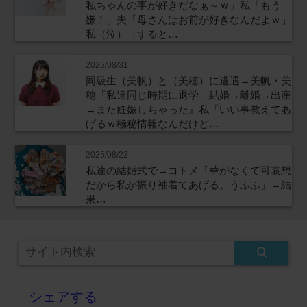
私ちゃんの事が好きだなぁ～ｗ」私「もう
嫌！」夫「母さんはお前が好きなんだよｗ」
私（泣）→すると…
2025/08/31
同級生（美帆）と（美穂）に遭遇→美帆・美
穂『私達同じ時期に退学→結婚→離婚→出産
→また妊娠しちゃった』私「いい事教えてあ
げるｗ極秘情報なんだけど…
2025/08/22
私達の結婚式で→コトメ「華がなくて可哀想
だから私が振り袖着てあげる。うふふ」→結
果…
シェアする