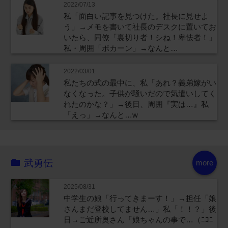
2022/07/13
私「面白い記事を見つけた。社長に見せよ
う」→メモを書いて社長のデスクに置いてお
いたら、同僚「裏切り者！シね！卑怯者！」
私・周囲「ポカーン」→なんと…
2022/03/01
私たちの式の最中に、私「あれ？義弟嫁がい
なくなった。子供が騒いだので気遣いしてく
れたのかな？」→後日、周囲『実は…』私
「えっ」→なんと…w
武勇伝
more
2025/08/31
中学生の娘「行ってきまーす！」→担任「娘
さんまだ登校してません…」私「！！？」後
日→ご近所奥さん「娘ちゃんの事で…（ﾆｺﾆ