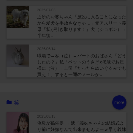
2025/07/03
近所のお婆ちゃん「施設に入ることになった
から愛犬を手放さなきゃ…」元アスリート義
母『私が引き取ります！』犬（ショボン）→
半年後…
2025/06/14
職場で→私（泣）→パートのおばさん「どう
したの？」私「ペットのうさぎが8歳でお星
様に（泣）」上司『だったらぬいぐるみでも
買え！』すると一通のメールが…
笑
more
2025/08/13
俺母が孫催促 → 嫁「義妹ちゃんの結婚式よ
り前に妊娠なんて出来ませんよーｗ早く義妹