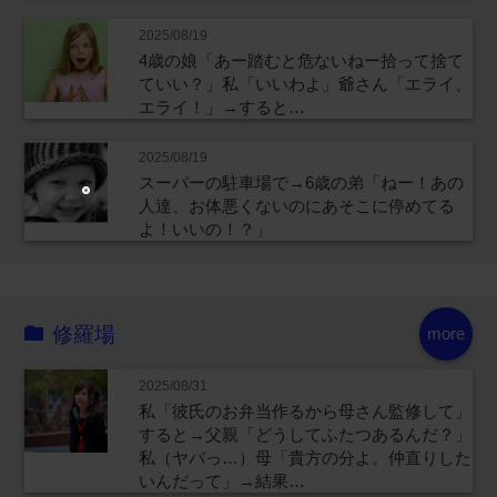
2025/08/19
4歳の娘「あー踏むと危ないねー拾って捨て
ていい？」私「いいわよ」爺さん「エライ、
エライ！」→すると…
2025/08/19
スーパーの駐車場で→6歳の弟「ねー！あの
人達、お体悪くないのにあそこに停めてる
よ！いいの！？」
修羅場
more
2025/08/31
私「彼氏のお弁当作るから母さん監修して」
すると→父親「どうしてふたつあるんだ？」
私（ヤバっ…）母「貴方の分よ。仲直りした
いんだって」→結果…