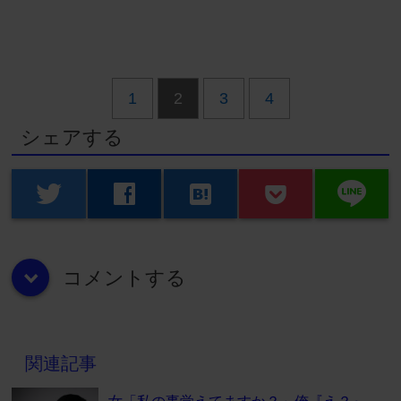
1
2
3
4
シェアする
line
twitter
facebook
hatenabookmark
コメントする
down
関連記事
女「私の事覚えてますか？」俺『え？』→