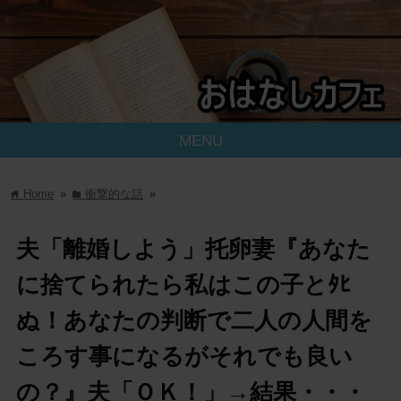
MENU
Home
»
衝撃的な話
»
home
folder
夫「離婚しよう」托卵妻『あなた
に捨てられたら私はこの子とﾀﾋ
ぬ！あなたの判断で二人の人間を
ころす事になるがそれでも良い
の？』夫「ＯＫ！」→結果・・・