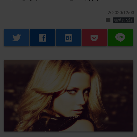
2020/12/03
time
folder
衝撃的な話
line
twitter
facebook
hatenabookmark