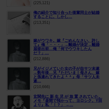
(225,121)
俺の紹介で知り合った後輩同士が結婚
することに。しかし…
(213,351)
嫁がウワキ。嫁『ごめんなさい、許し
て』俺「・・・」→離婚が決定→離婚
届提出前…俺「何でウワキしたん
だ？」…
(212,886)
兄がイジメていた女の子が自サツ未遂
→数年後…兄『ただいま！母さん、嫁
と孫連れてきたよ＾＾』母「サツ人未
遂…
(210,666)
玄関先に 新 生 児 が 放 置 されていた。
メモ『昼間で預かって、ヨロシク。Y田
より』私「！？」 →…