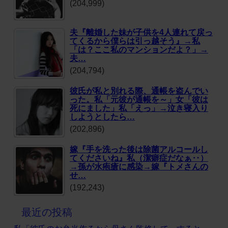
(204,999)
夫『離婚した妹が子供を4人連れて戻っ
てくるから僕らは引っ越そう』→私
「は？ここ私のマンションだよ？」→
夫…
(204,794)
彼氏が私と別れる際、通帳を盗んでい
った。私「元彼が通帳を～」女「彼は
死にました」私「えっ」→泣き寝入り
しようとしたら…
(202,896)
嫁『手を洗った後は除菌アルコールし
てくださいね』私（潔癖症だなぁ‥）
→孫が水疱瘡に感染→嫁『トメさんの
せ…
(192,243)
最近の投稿