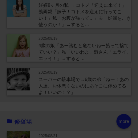
妊娠8ヶ月の私 → コトメ「迎えに来て！」
義両親「嫁子！コトメを迎えに行ってこ
い！」私「お腹が張って…」夫「妊婦をこき
使うのか！」→すると…
2025/08/19
4歳の娘「あー踏むと危ないねー拾って捨て
ていい？」私「いいわよ」爺さん「エライ、
エライ！」→すると…
2025/08/19
スーパーの駐車場で→6歳の弟「ねー！あの
人達、お体悪くないのにあそこに停めてる
よ！いいの！？」
修羅場
more
2025/08/31