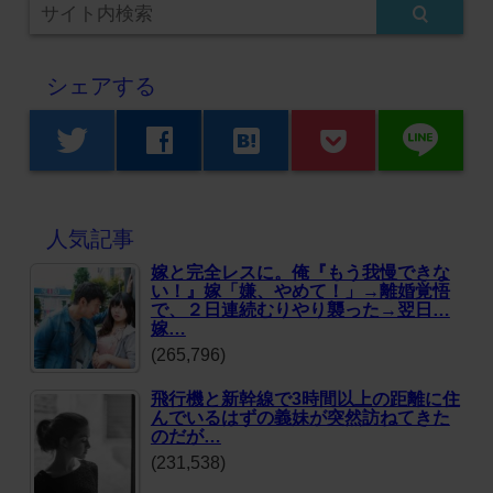
シェアする
line
twitter
facebook
hatenabookmark
人気記事
嫁と完全レスに。俺『もう我慢できな
い！』嫁「嫌、やめて！」→離婚覚悟
で、２日連続むりやり襲った→翌日…
嫁…
(265,796)
飛行機と新幹線で3時間以上の距離に住
んでいるはずの義妹が突然訪ねてきた
のだが…
(231,538)