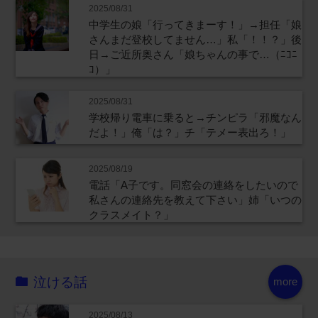
2025/08/31
中学生の娘「行ってきまーす！」→担任「娘
さんまだ登校してません…」私「！！？」後
日→ご近所奥さん「娘ちゃんの事で…（ﾆｺﾆ
ｺ）」
2025/08/31
学校帰り電車に乗ると→チンピラ「邪魔なん
だよ！」俺「は？」チ「テメー表出ろ！」
2025/08/19
電話「A子です。同窓会の連絡をしたいので
私さんの連絡先を教えて下さい」姉「いつの
クラスメイト？」
泣ける話
more
2025/08/13