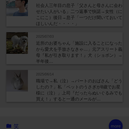
社会人三年目の息子「父さんと母さんに会わ
せたい人がいる」二つ返事で快諾→女性（に
こにこ）後日→息子「一つだけ聞いておいて
ほしいんだ・・・・」
2025/07/03
近所のお婆ちゃん「施設に入ることになった
から愛犬を手放さなきゃ…」元アスリート義
母『私が引き取ります！』犬（ショボン）→
半年後…
2025/06/14
職場で→私（泣）→パートのおばさん「どう
したの？」私「ペットのうさぎが8歳でお星
様に（泣）」上司『だったらぬいぐるみでも
買え！』すると一通のメールが…
笑
more