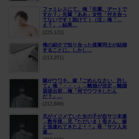
ファミレスにて。俺「先輩、デートで
すか？」先輩「ああ」女性「付き合っ
てないです！助けて！（泣」俺「…
え？」→結果…
(225,122)
俺の紹介で知り合った後輩同士が結婚
することに。しかし…
(213,351)
嫁がウワキ。嫁『ごめんなさい、許し
て』俺「・・・」→離婚が決定→離婚
届提出前…俺「何でウワキしたん
だ？」…
(212,886)
兄がイジメていた女の子が自サツ未遂
→数年後…兄『ただいま！母さん、嫁
と孫連れてきたよ＾＾』母「サツ人未
遂…