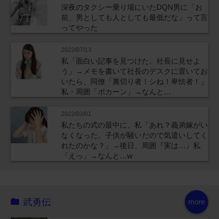
深夜のタクシー乗り場にいたDQN男に「お
前、男としても人としても最低だな」って言
ってやった
2022/07/13
私「面白い記事を見つけた。社長に見せよ
う」→メモを書いて社長のデスクに置いてお
いたら、同僚「裏切り者！シね！卑怯者！」
私・周囲「ポカーン」→なんと…
2022/03/01
私たちの式の最中に、私「あれ？義弟嫁がい
なくなった。子供が騒いだので気遣いしてく
れたのかな？」→後日、周囲『実は…』私
「えっ」→なんと…w
武勇伝
more