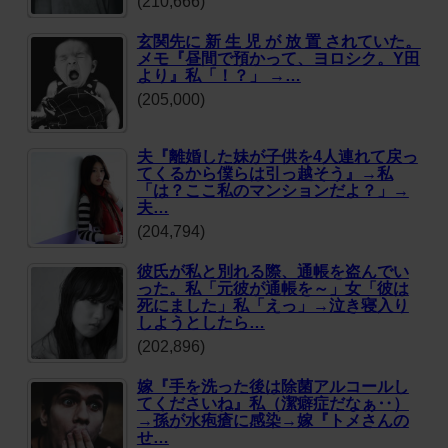
(210,666)
玄関先に 新 生 児 が 放 置 されていた。
メモ『昼間で預かって、ヨロシク。Y田
より』私「！？」 →…
(205,000)
夫『離婚した妹が子供を4人連れて戻っ
てくるから僕らは引っ越そう』→私
「は？ここ私のマンションだよ？」→
夫…
(204,794)
彼氏が私と別れる際、通帳を盗んでい
った。私「元彼が通帳を～」女「彼は
死にました」私「えっ」→泣き寝入り
しようとしたら…
(202,896)
嫁『手を洗った後は除菌アルコールし
てくださいね』私（潔癖症だなぁ‥）
→孫が水疱瘡に感染→嫁『トメさんの
せ…