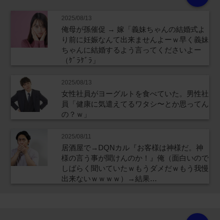
2025/08/13
俺母が孫催促 → 嫁「義妹ちゃんの結婚式よ
り前に妊娠なんて出来ませんよーｗ早く義妹
ちゃんに結婚するよう言ってくださいよー
（ｹﾞﾗｹﾞﾗ」
2025/08/13
女性社員がヨーグルトを食べていた。男性社
員「健康に気遣えてるワタシ〜とか思ってん
の？ｗ」
2025/08/11
居酒屋で→DQNカル『お客様は神様だ。神
様の言う事が聞けんのか！』俺（面白いので
しばらく聞いていたｗもうダメだｗもう我慢
出来ないｗｗｗｗ）→結果…