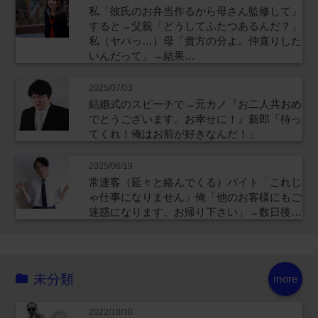
私「彼氏のお弁当作るから母さん監修して」
すると→父親「どうしてふたつあるんだ？」
私（ヤバっ…）母「貴方の分よ。仲直りした
いんだって」→結果…
2025/07/03
結婚式のスピーチで→元カノ『お二人共おめ
でとうございます。お幸せに！』新郎「待っ
てくれ！俺はお前が好きなんだ！」
2025/06/19
常連客（延々と絡んでくる）バイト「これじ
ゃ仕事になりません」俺「他のお客様にもご
迷惑になります。お帰り下さい」→数日後…
未分類
more
2022/10/30