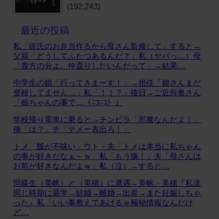
(192,243)
最近の投稿
私「彼氏のお弁当作るから母さん監修して」すると→
父親「どうしてふたつあるんだ？」私（ヤバっ…）母
「貴方の分よ。仲直りしたいんだって」→結果…
中学生の娘「行ってきまーす！」→担任「娘さんまだ
登校してません…」私「！！？」後日→ご近所奥さん
「娘ちゃんの事で…（ﾆｺﾆｺ）」
学校帰り電車に乗ると→チンピラ「邪魔なんだよ！」
俺「は？」チ「テメー表出ろ！」
トメ「飯が不味い」ウト・夫「トメは本当に私ちゃん
の事が好きだなぁ～ｗ」私「もう嫌！」夫「母さんは
お前が好きなんだよｗ」私（泣）→すると…
同級生（美帆）と（美穂）に遭遇→美帆・美穂『私達
同じ時期に退学→結婚→離婚→出産→また妊娠しちゃ
った』私「いい事教えてあげるｗ極秘情報なんだけ
ど…