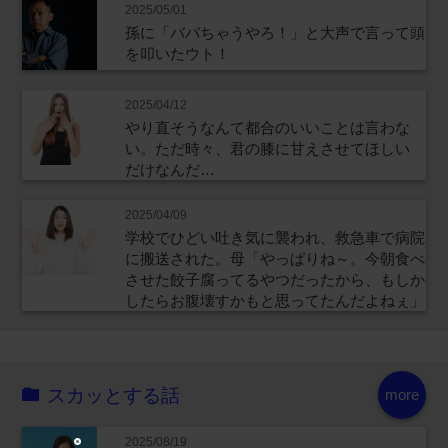
2025/05/01
孫に「ババちゃうやろ！」と大声で言って頭
を叩いたウト！
2025/04/12
やり直そうなんて都合のいいことは言わな
い。ただ時々、君の膝に甘えさせてほしい
だけなんだ…
2025/04/09
学校でひどい吐き気に襲われ、救急車で病院
に搬送された。母「やっぱりね～。今朝食べ
させた餃子腐ってるやつだったから、もしか
したらお腹壊すかもと思ってたんだよねぇ」
スカッとする話
more
2025/08/19