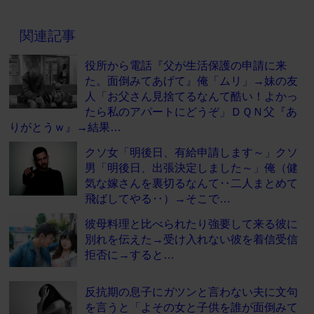
関連記事
役所から電話『父が生活保護の申請に来
た。面倒みてあげて』俺「ムリ」→妹の友
人「お父さん見捨てるなんて酷い！よかっ
たら私のアパートにどうぞ」ＤＱＮ父『あ
りがとうｗ』→結果…
クソ女「明後日、有給申請します～」クソ
男「明後日、出張決定しました～」俺（健
気な嫁さんを裏切るなんて‥二人まとめて
飛ばしてやる‥）→そこで…
彼母料理と比べられたり強要して来る彼に
別れを伝えた→受け入れない彼を着信受信
拒否に→すると…
反抗期の息子にガツンと言わない夫に文句
を言うと「よその女と子供を誰が面倒みて