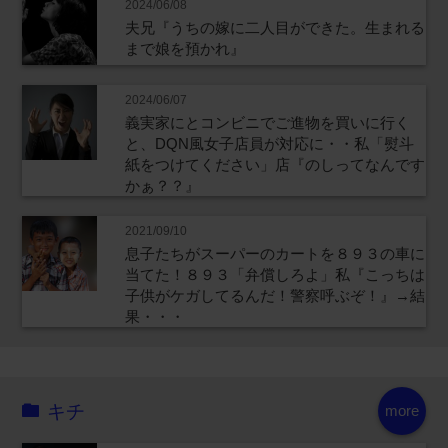
2024/06/08
夫兄『うちの嫁に二人目ができた。生まれる
まで娘を預かれ』
2024/06/07
義実家にとコンビニでご進物を買いに行く
と、DQN風女子店員が対応に・・私「熨斗
紙をつけてください」店『のしってなんです
かぁ？？』
2021/09/10
息子たちがスーパーのカートを８９３の車に
当てた！８９３「弁償しろよ」私『こっちは
子供がケガしてるんだ！警察呼ぶぞ！』→結
果・・・
キチ
more