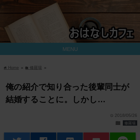
MENU
Home
»
修羅場
»
home
folder
俺の紹介で知り合った後輩同士が
結婚することに。しかし…
2018/05/26
time
folder
修羅場