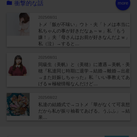
衝撃的な話
more
2025/08/31
トメ「飯が不味い」ウト・夫「トメは本当に
私ちゃんの事が好きだなぁ～ｗ」私「もう
嫌！」夫「母さんはお前が好きなんだよｗ」
私（泣）→すると…
2025/08/31
同級生（美帆）と（美穂）に遭遇→美帆・美
穂『私達同じ時期に退学→結婚→離婚→出産
→また妊娠しちゃった』私「いい事教えてあ
げるｗ極秘情報なんだけど…
2025/08/22
私達の結婚式で→コトメ「華がなくて可哀想
だから私が振り袖着てあげる。うふふ」→結
果…