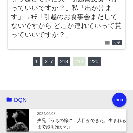
っていいですか？」私「出かけま
す」→ｷﾁ「引越のお食事会まだして
ないですから どこか連れていって貰
っていいですか？」
folder
キチ
1
217
218
219
220
DQN
more
2024/06/08
夫兄『うちの嫁に二人目ができた。生まれる
まで娘を預かれ』