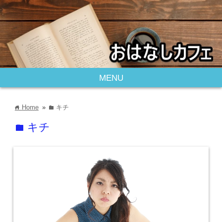
MENU
Home
»
キチ
home
folder
キチ
folder