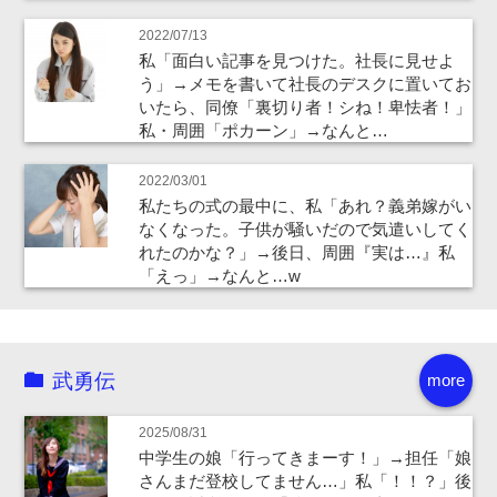
2022/07/13
私「面白い記事を見つけた。社長に見せよ
う」→メモを書いて社長のデスクに置いてお
いたら、同僚「裏切り者！シね！卑怯者！」
私・周囲「ポカーン」→なんと…
2022/03/01
私たちの式の最中に、私「あれ？義弟嫁がい
なくなった。子供が騒いだので気遣いしてく
れたのかな？」→後日、周囲『実は…』私
「えっ」→なんと…w
武勇伝
more
2025/08/31
中学生の娘「行ってきまーす！」→担任「娘
さんまだ登校してません…」私「！！？」後