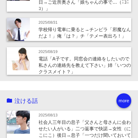
日→ご近所奥さん「娘ちゃんの事で…（ﾆｺﾆ
ｺ）」
2025/08/31
学校帰り電車に乗ると→チンピラ「邪魔なん
だよ！」俺「は？」チ「テメー表出ろ！」
2025/08/19
電話「A子です。同窓会の連絡をしたいので
私さんの連絡先を教えて下さい」姉「いつの
クラスメイト？」
泣ける話
more
2025/08/13
社会人三年目の息子「父さんと母さんに会わ
せたい人がいる」二つ返事で快諾→女性（に
こにこ）後日→息子「一つだけ聞いておいて