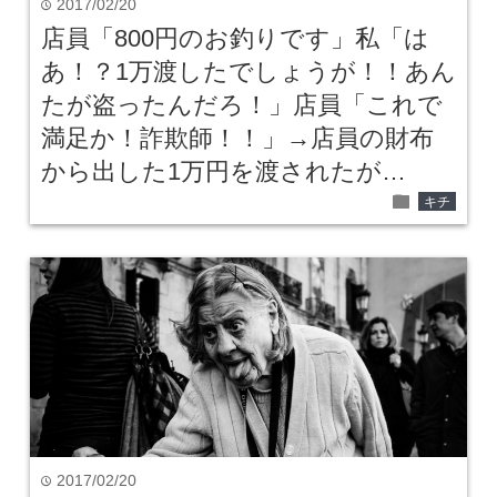
2017/02/20
time
店員「800円のお釣りです」私「は
あ！？1万渡したでしょうが！！あん
たが盗ったんだろ！」店員「これで
満足か！詐欺師！！」→店員の財布
から出した1万円を渡されたが…
folder
キチ
2017/02/20
time