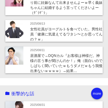
り前に妊娠なんて出来ませんよーｗ早く義妹
ちゃんに結婚するよう言ってくださいよー
（ｹﾞﾗｹﾞﾗ」
2025/08/13
女性社員がヨーグルトを食べていた。男性社
員「健康に気遣えてるワタシ〜とか思ってん
の？ｗ」
2025/08/11
居酒屋で→DQNカル『お客様は神様だ。神
様の言う事が聞けんのか！』俺（面白いので
しばらく聞いていたｗもうダメだｗもう我慢
出来ないｗｗｗｗ）→結果…
衝撃的な話
more
2025/08/31