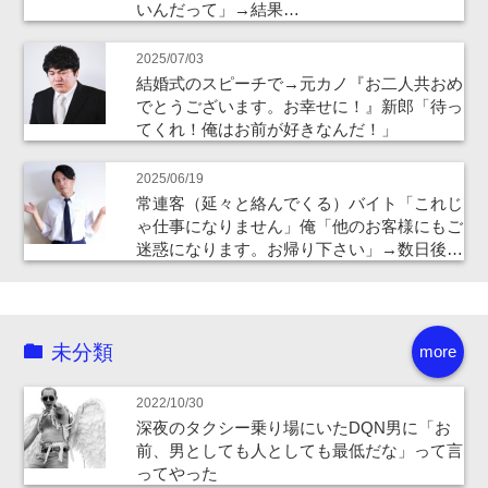
いんだって」→結果…
2025/07/03
結婚式のスピーチで→元カノ『お二人共おめ
でとうございます。お幸せに！』新郎「待っ
てくれ！俺はお前が好きなんだ！」
2025/06/19
常連客（延々と絡んでくる）バイト「これじ
ゃ仕事になりません」俺「他のお客様にもご
迷惑になります。お帰り下さい」→数日後…
未分類
more
2022/10/30
深夜のタクシー乗り場にいたDQN男に「お
前、男としても人としても最低だな」って言
ってやった