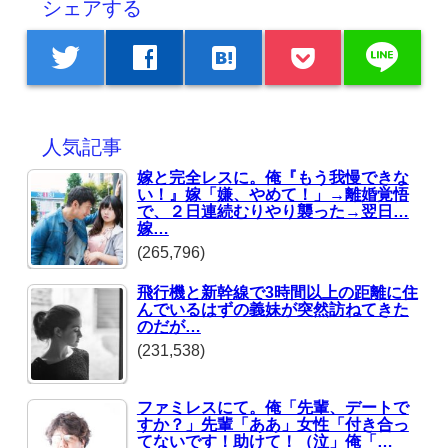
シェアする
line
twitter
facebook
hatenabookmark
人気記事
嫁と完全レスに。俺『もう我慢できな
い！』嫁「嫌、やめて！」→離婚覚悟
で、２日連続むりやり襲った→翌日…
嫁…
(265,796)
飛行機と新幹線で3時間以上の距離に住
んでいるはずの義妹が突然訪ねてきた
のだが…
(231,538)
ファミレスにて。俺「先輩、デートで
すか？」先輩「ああ」女性「付き合っ
てないです！助けて！（泣」俺「…