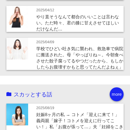
2025/04/12
やり直そうなんて都合のいいことは言わな
い。ただ時々、君の膝に甘えさせてほしい
だけなんだ…
2025/04/09
学校でひどい吐き気に襲われ、救急車で病院
に搬送された。母「やっぱりね～。今朝食べ
させた餃子腐ってるやつだったから、もしか
したらお腹壊すかもと思ってたんだよねぇ」
スカッとする話
more
2025/08/19
妊娠8ヶ月の私 → コトメ「迎えに来て！」
義両親「嫁子！コトメを迎えに行ってこ
い！」私「お腹が張って…」夫「妊婦をこき