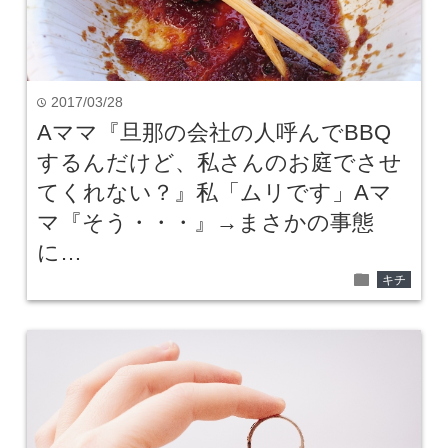
2017/03/28
time
Aママ『旦那の会社の人呼んでBBQ
するんだけど、私さんのお庭でさせ
てくれない？』私「ムリです」Aマ
マ『そう・・・』→まさかの事態
に…
folder
キチ