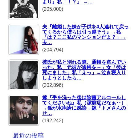
より』私「！？」 →…
(205,000)
夫『離婚した妹が子供を4人連れて戻っ
てくるから僕らは引っ越そう』→私
「は？ここ私のマンションだよ？」→
夫…
(204,794)
彼氏が私と別れる際、通帳を盗んでい
った。私「元彼が通帳を～」女「彼は
死にました」私「えっ」→泣き寝入り
しようとしたら…
(202,896)
嫁『手を洗った後は除菌アルコールし
てくださいね』私（潔癖症だなぁ‥）
→孫が水疱瘡に感染→嫁『トメさんの
せ…
(192,243)
最近の投稿