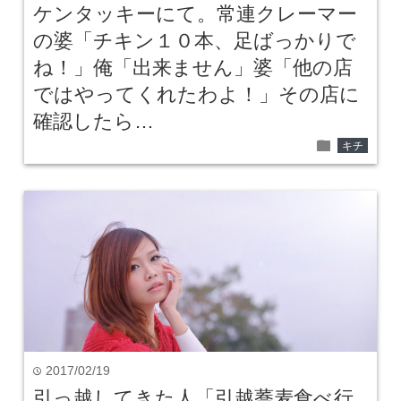
ケンタッキーにて。常連クレーマー
の婆「チキン１０本、足ばっかりで
ね！」俺「出来ません」婆「他の店
ではやってくれたわよ！」その店に
確認したら…
folder
キチ
2017/02/19
time
引っ越してきた人「引越蕎麦食べ行