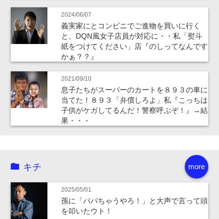
2024/06/07
義実家にとコンビニでご進物を買いに行く
と、DQN風女子店員が対応に・・私「熨斗
紙をつけてください」店『のしってなんです
かぁ？？』
2021/09/10
息子たちがスーパーのカートを８９３の車に
当てた！８９３「弁償しろよ」私『こっちは
子供がケガしてるんだ！警察呼ぶぞ！』→結
果・・・
キチ
more
2025/05/01
孫に「ババちゃうやろ！」と大声で言って頭
を叩いたウト！