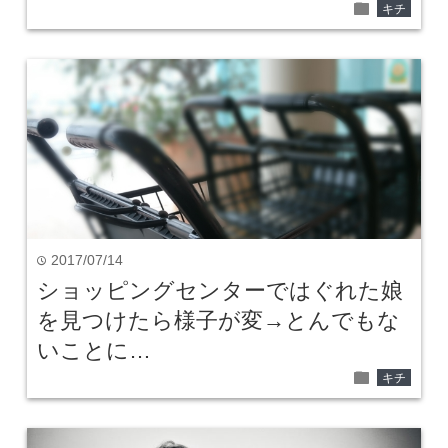
folder
キチ
2017/07/14
time
ショッピングセンターではぐれた娘
を見つけたら様子が変→とんでもな
いことに…
folder
キチ