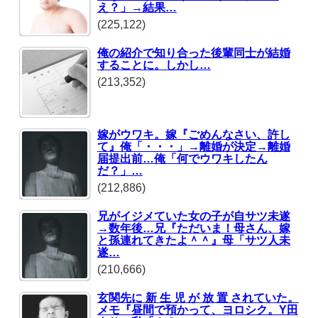
え？」→結果…
(225,122)
俺の紹介で知り合った後輩同士が結婚
することに。しかし…
(213,352)
嫁がウワキ。嫁『ごめんなさい、許し
て』俺「・・・」→離婚が決定→離婚
届提出前…俺「何でウワキしたん
だ？」…
(212,886)
兄がイジメていた女の子が自サツ未遂
→数年後…兄『ただいま！母さん、嫁
と孫連れてきたよ＾＾』母「サツ人未
遂…
(210,666)
玄関先に 新 生 児 が 放 置 されていた。
メモ『昼間で預かって、ヨロシク。Y田