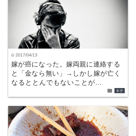
2017/04/13
time
嫁が癌になった。嫁両親に連絡する
と「金なら無い」→しかし嫁が亡く
なるととんでもないことが…
folder
キチ