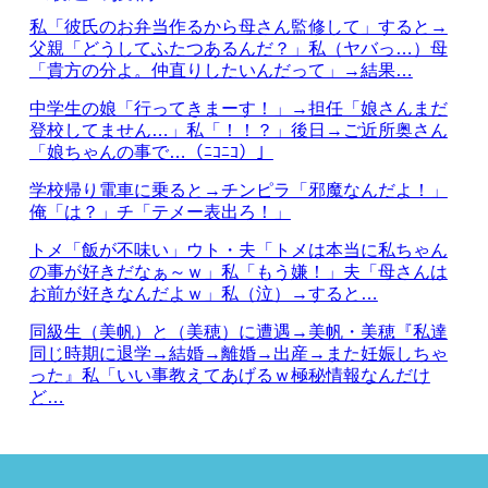
私「彼氏のお弁当作るから母さん監修して」すると→
父親「どうしてふたつあるんだ？」私（ヤバっ…）母
「貴方の分よ。仲直りしたいんだって」→結果…
中学生の娘「行ってきまーす！」→担任「娘さんまだ
登校してません…」私「！！？」後日→ご近所奥さん
「娘ちゃんの事で…（ﾆｺﾆｺ）」
学校帰り電車に乗ると→チンピラ「邪魔なんだよ！」
俺「は？」チ「テメー表出ろ！」
トメ「飯が不味い」ウト・夫「トメは本当に私ちゃん
の事が好きだなぁ～ｗ」私「もう嫌！」夫「母さんは
お前が好きなんだよｗ」私（泣）→すると…
同級生（美帆）と（美穂）に遭遇→美帆・美穂『私達
同じ時期に退学→結婚→離婚→出産→また妊娠しちゃ
った』私「いい事教えてあげるｗ極秘情報なんだけ
ど…