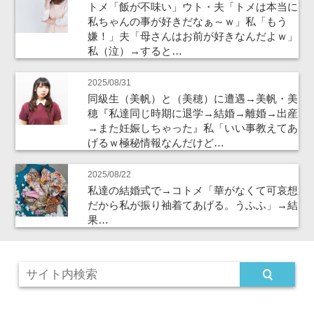
トメ「飯が不味い」ウト・夫「トメは本当に
私ちゃんの事が好きだなぁ～ｗ」私「もう
嫌！」夫「母さんはお前が好きなんだよｗ」
私（泣）→すると…
2025/08/31
同級生（美帆）と（美穂）に遭遇→美帆・美
穂『私達同じ時期に退学→結婚→離婚→出産
→また妊娠しちゃった』私「いい事教えてあ
げるｗ極秘情報なんだけど…
2025/08/22
私達の結婚式で→コトメ「華がなくて可哀想
だから私が振り袖着てあげる。うふふ」→結
果…