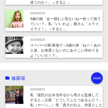
使うのか！」→すると…
2025/08/19
4歳の娘「あー踏むと危ないねー拾って捨て
ていい？」私「いいわよ」爺さん「エライ、
エライ！」→すると…
2025/08/19
スーパーの駐車場で→6歳の弟「ねー！あの
人達、お体悪くないのにあそこに停めてる
よ！いいの！？」
修羅場
more
2025/08/31
私「彼氏のお弁当作るから母さん監修して」
すると→父親「どうしてふたつあるんだ？」
私（ヤバっ…）母「貴方の分よ。仲直りした