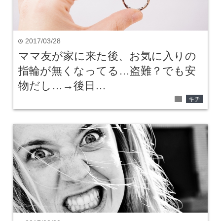
2017/03/28
time
ママ友が家に来た後、お気に入りの
指輪が無くなってる…盗難？でも安
物だし…→後日…
folder
キチ