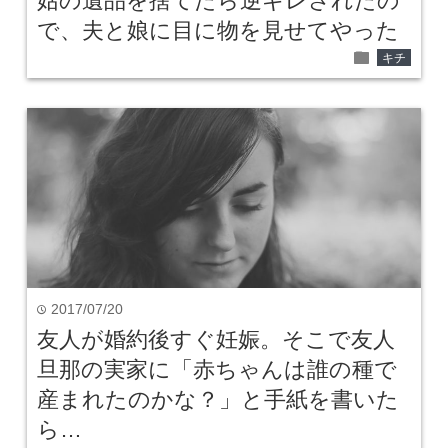
姑の遺品を捨てたら逆ギレされたの
で、夫と娘に目に物を見せてやった
folder
キチ
2017/07/20
time
友人が婚約後すぐ妊娠。そこで友人
旦那の実家に「赤ちゃんは誰の種で
産まれたのかな？」と手紙を書いた
ら…