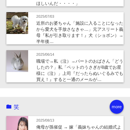
ほしいんだ・・・・」
2025/07/03
近所のお婆ちゃん「施設に入ることになった
から愛犬を手放さなきゃ…」元アスリート義
母『私が引き取ります！』犬（ショボン）→
半年後…
2025/06/14
職場で→私（泣）→パートのおばさん「どう
したの？」私「ペットのうさぎが8歳でお星
様に（泣）」上司『だったらぬいぐるみでも
買え！』すると一通のメールが…
笑
more
2025/08/13
俺母が孫催促 → 嫁「義妹ちゃんの結婚式よ