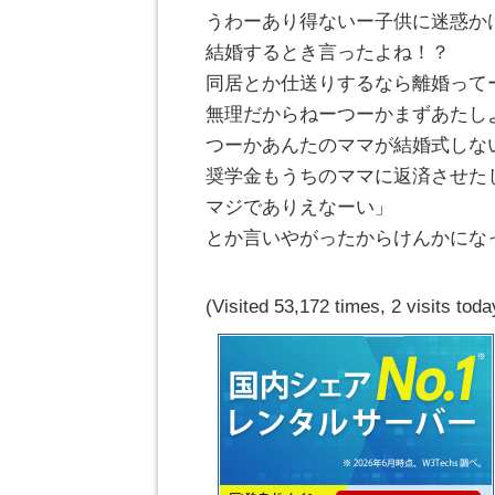
うわーあり得ないー子供に迷惑かけ
結婚するとき言ったよね！？
同居とか仕送りするなら離婚って
無理だからねーつーかまずあたし
つーかあんたのママが結婚式しな
奨学金もうちのママに返済させた
マジでありえなーい」
とか言いやがったからけんかにな
(Visited 53,172 times, 2 visits toda