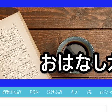
衝撃的な話
DQN
泣ける話
キチ
笑
お問い