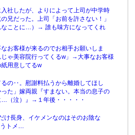
に入社したが、よりによって上司が中学時
奴の兄だった。上司「お前を許さない！」
んなことに…）→ 誰も味方になってくれ
事なお客様が来るのでお相手お願いしま
れじゃ美容院行ってくるw」→大事なお客様
の紙用意してるw
てるの‥。慰謝料払うから離婚してほし
かった」嫁両親『すまない。本当の息子の
に…（泣）』→１年後・・・・・
ただけ長身、イケメンなのはそのお陰な
まうトメ…