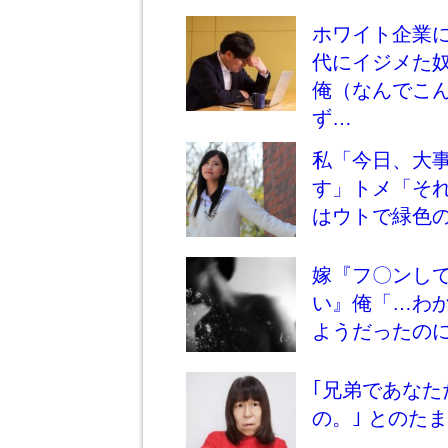
ホワイト企業
代にイジメた
俺（なんでこ
ず…
私「今日、大
す」トメ「そ
はウトで緑色
嫁『フ〇ンし
い』俺「…わ
ようだったの
｢兄弟であな
の。｣ とのた