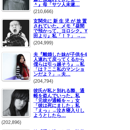
＾』母「サツ人未遂…
(210,666)
玄関先に 新 生 児 が 放 置
されていた。メモ『昼間
で預かって、ヨロシク。Y
田より』私「！？」 →…
(204,999)
夫『離婚した妹が子供を4
人連れて戻ってくるから
僕らは引っ越そう』→私
「は？ここ私のマンショ
ンだよ？」→夫…
(204,794)
彼氏が私と別れる際、通
帳を盗んでいった。私
「元彼が通帳を～」女
「彼は死にました」私
「えっ」→泣き寝入りし
ようとしたら…
(202,896)