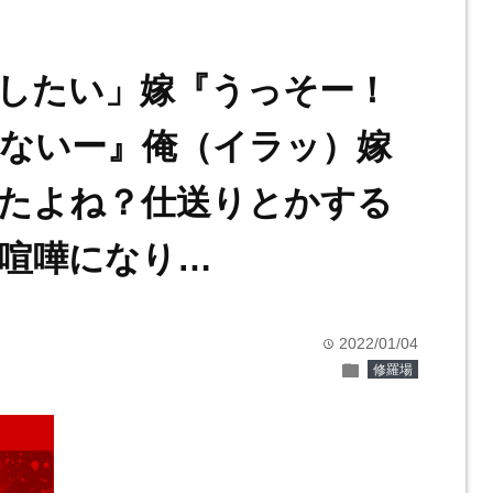
したい」嫁『うっそー！
ないー』俺（イラッ）嫁
たよね？仕送りとかする
喧嘩になり…
2022/01/04
time
folder
修羅場