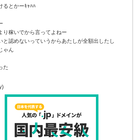
るとかーｷｬﾊﾊ
ー
より稼いでから言ってよねー
いと認めないっていうからあたしが全額出したし
じゃん
った
y)