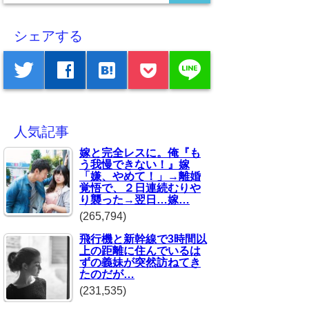
シェアする
line
twitter
facebook
hatenabookmark
人気記事
嫁と完全レスに。俺『も
う我慢できない！』嫁
「嫌、やめて！」→離婚
覚悟で、２日連続むりや
り襲った→翌日…嫁…
(265,794)
飛行機と新幹線で3時間以
上の距離に住んでいるは
ずの義妹が突然訪ねてき
たのだが…
(231,535)