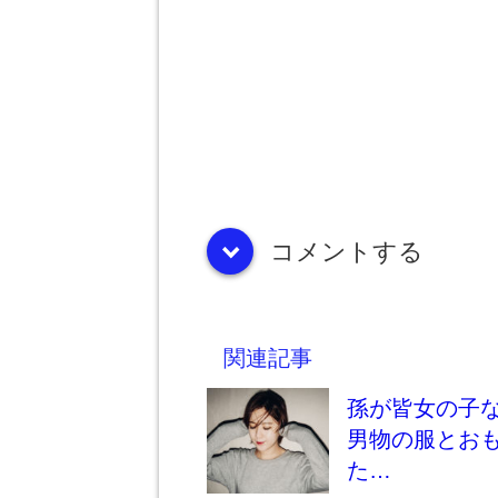
コメントする
down
関連記事
孫が皆女の子な
男物の服とお
た…