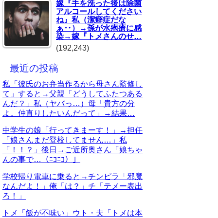
嫁『手を洗った後は除菌
アルコールしてください
ね』私（潔癖症だな
ぁ‥）→孫が水疱瘡に感
染→嫁『トメさんのせ…
(192,243)
最近の投稿
私「彼氏のお弁当作るから母さん監修し
て」すると→父親「どうしてふたつある
んだ？」私（ヤバっ…）母「貴方の分
よ。仲直りしたいんだって」→結果…
中学生の娘「行ってきまーす！」→担任
「娘さんまだ登校してません…」私
「！！？」後日→ご近所奥さん「娘ちゃ
んの事で…（ﾆｺﾆｺ）」
学校帰り電車に乗ると→チンピラ「邪魔
なんだよ！」俺「は？」チ「テメー表出
ろ！」
トメ「飯が不味い」ウト・夫「トメは本