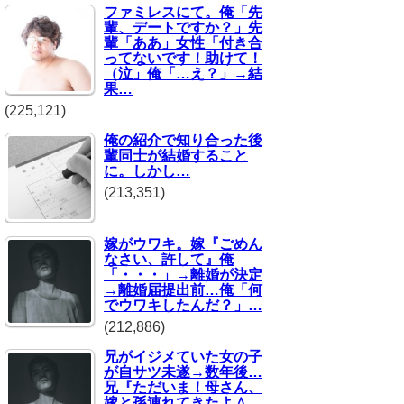
ファミレスにて。俺「先
輩、デートですか？」先
輩「ああ」女性「付き合
ってないです！助けて！
（泣」俺「…え？」→結
果…
(225,121)
俺の紹介で知り合った後
輩同士が結婚すること
に。しかし…
(213,351)
嫁がウワキ。嫁『ごめん
なさい、許して』俺
「・・・」→離婚が決定
→離婚届提出前…俺「何
でウワキしたんだ？」…
(212,886)
兄がイジメていた女の子
が自サツ未遂→数年後…
兄『ただいま！母さん、
嫁と孫連れてきたよ＾