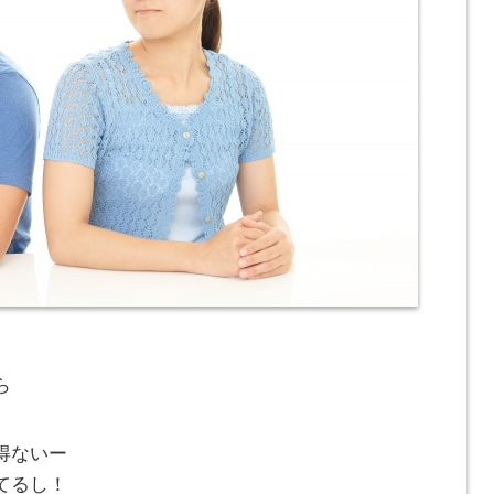
ら
得ないー
てるし！