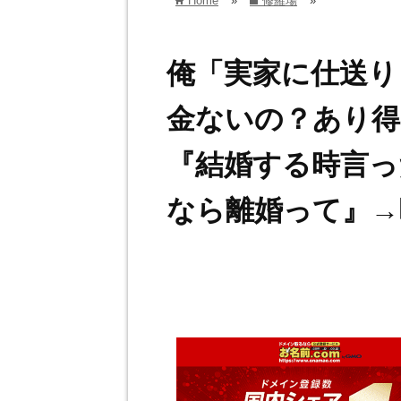
Home
»
修羅場
»
home
folder
俺「実家に仕送り
金ないの？あり得
『結婚する時言っ
なら離婚って』→