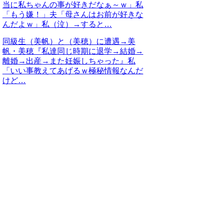
当に私ちゃんの事が好きだなぁ～ｗ」私
「もう嫌！」夫「母さんはお前が好きな
んだよｗ」私（泣）→すると…
同級生（美帆）と（美穂）に遭遇→美
帆・美穂『私達同じ時期に退学→結婚→
離婚→出産→また妊娠しちゃった』私
「いい事教えてあげるｗ極秘情報なんだ
けど…