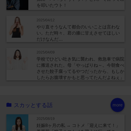
を叩いたウト！
2025/04/12
やり直そうなんて都合のいいことは言わな
い。ただ時々、君の膝に甘えさせてほしい
だけなんだ…
2025/04/09
学校でひどい吐き気に襲われ、救急車で病院
に搬送された。母「やっぱりね～。今朝食べ
させた餃子腐ってるやつだったから、もしか
したらお腹壊すかもと思ってたんだよねぇ」
スカッとする話
more
2025/08/19
妊娠8ヶ月の私 → コトメ「迎えに来て！」