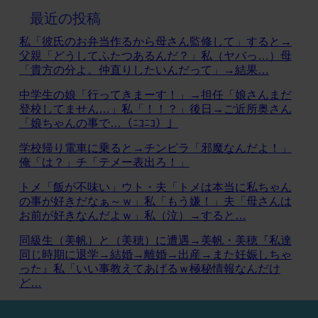
最近の投稿
私「彼氏のお弁当作るから母さん監修して」すると→
父親「どうしてふたつあるんだ？」私（ヤバっ…）母
「貴方の分よ。仲直りしたいんだって」→結果…
中学生の娘「行ってきまーす！」→担任「娘さんまだ
登校してません…」私「！！？」後日→ご近所奥さん
「娘ちゃんの事で…（ﾆｺﾆｺ）」
学校帰り電車に乗ると→チンピラ「邪魔なんだよ！」
俺「は？」チ「テメー表出ろ！」
トメ「飯が不味い」ウト・夫「トメは本当に私ちゃん
の事が好きだなぁ～ｗ」私「もう嫌！」夫「母さんは
お前が好きなんだよｗ」私（泣）→すると…
同級生（美帆）と（美穂）に遭遇→美帆・美穂『私達
同じ時期に退学→結婚→離婚→出産→また妊娠しちゃ
った』私「いい事教えてあげるｗ極秘情報なんだけ
ど…