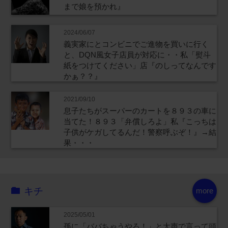
まで娘を預かれ』
2024/06/07
義実家にとコンビニでご進物を買いに行く
と、DQN風女子店員が対応に・・私「熨斗
紙をつけてください」店『のしってなんです
かぁ？？』
2021/09/10
息子たちがスーパーのカートを８９３の車に
当てた！８９３「弁償しろよ」私『こっちは
子供がケガしてるんだ！警察呼ぶぞ！』→結
果・・・
キチ
more
2025/05/01
孫に「ババちゃうやろ！」と大声で言って頭