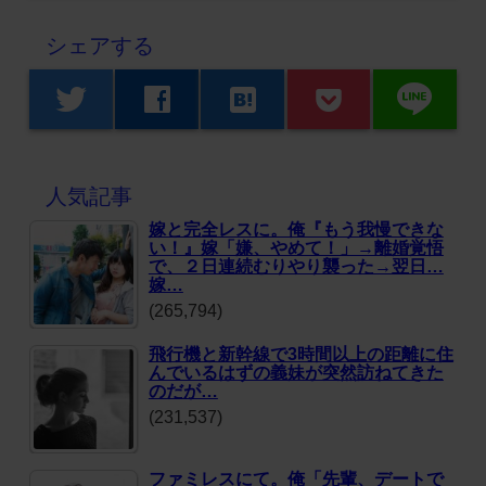
シェアする
line
twitter
facebook
hatenabookmark
人気記事
嫁と完全レスに。俺『もう我慢できな
い！』嫁「嫌、やめて！」→離婚覚悟
で、２日連続むりやり襲った→翌日…
嫁…
(265,794)
飛行機と新幹線で3時間以上の距離に住
んでいるはずの義妹が突然訪ねてきた
のだが…
(231,537)
ファミレスにて。俺「先輩、デートで