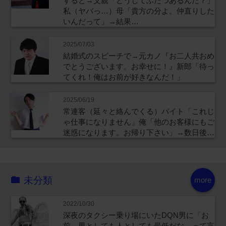
すると→父親「どうしてふたつあるんだ？」
私（ヤバっ…）母「貴方の分よ。仲直りした
いんだって」→結果…
2025/07/03
結婚式のスピーチで→元カノ『お二人共おめ
でとうございます。お幸せに！』新郎「待っ
てくれ！俺はお前が好きなんだ！」
2025/06/19
常連客（延々と絡んでくる）バイト「これじ
ゃ仕事になりません」俺「他のお客様にもご
迷惑になります。お帰り下さい」→数日後…
未分類
more
2022/10/30
深夜のタクシー乗り場にいたDQN男に「お
前、男としても人としても最低だな」って言