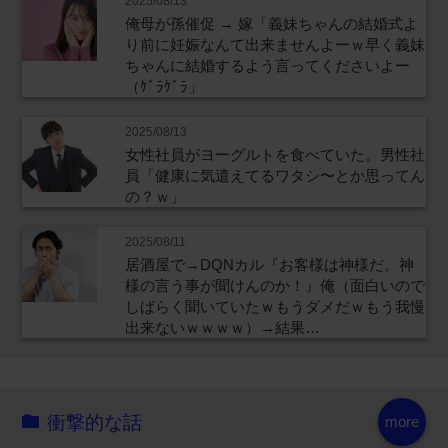
2025/08/13
俺母が孫催促 → 嫁「義妹ちゃんの結婚式よ
り前に妊娠なんて出来ませんよーｗ早く義妹
ちゃんに結婚するよう言ってくださいよー
（ｹﾞﾗｹﾞﾗ」
2025/08/13
女性社員がヨーグルトを食べていた。男性社
員「健康に気遣えてるワタシ〜とか思ってん
の？ｗ」
2025/08/11
居酒屋で→DQNカル『お客様は神様だ。神
様の言う事が聞けんのか！』俺（面白いので
しばらく聞いていたｗもうダメだｗもう我慢
出来ないｗｗｗｗ）→結果…
衝撃的な話
more