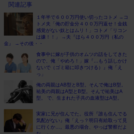
関連記事
１年半で６００万円使い切ったコトメ →コ
トメ夫「俺の貯金分４００万円返せ！金銭
感覚がない奴とはムリ！」コトメ「リコン
は嫌！！」 →夫『ほら４００万円（私の
金』 →その後・・
食事中に嫁が子供のオムツの話をしてきた
ので、俺「やめろ！」嫁『…もう話しかけ
ないで（ゴミ箱に叩きつける）』俺「え
っ」
俺の両親はAB型とB型。そんで俺はB型。
祐美の両親はA型とB型。そんで祐美はA
型。 で、生まれた子共の血液型はA型。
実家に兄が住んでた。役所『誰も住んでる
気配がない』俺「えっ？明日有給取って見
に行くか…。最悪の場合、やっぱ警察だよ
な…」