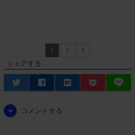
1
2
3
シェアする
line
twitter
facebook
hatenabookmark
コメントする
down