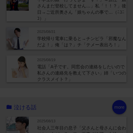
さんまだ登校してません…」私「！！？」後
日→ご近所奥さん「娘ちゃんの事で…（ﾆｺﾆ
ｺ）」
2025/08/31
学校帰り電車に乗ると→チンピラ「邪魔なん
だよ！」俺「は？」チ「テメー表出ろ！」
2025/08/19
電話「A子です。同窓会の連絡をしたいので
私さんの連絡先を教えて下さい」姉「いつの
クラスメイト？」
泣ける話
more
2025/08/13
社会人三年目の息子「父さんと母さんに会わ