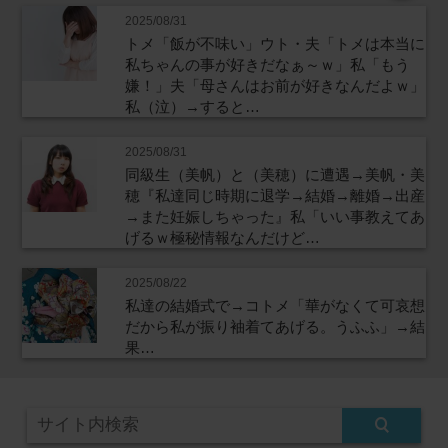
2025/08/31
トメ「飯が不味い」ウト・夫「トメは本当に
私ちゃんの事が好きだなぁ～ｗ」私「もう
嫌！」夫「母さんはお前が好きなんだよｗ」
私（泣）→すると…
2025/08/31
同級生（美帆）と（美穂）に遭遇→美帆・美
穂『私達同じ時期に退学→結婚→離婚→出産
→また妊娠しちゃった』私「いい事教えてあ
げるｗ極秘情報なんだけど…
2025/08/22
私達の結婚式で→コトメ「華がなくて可哀想
だから私が振り袖着てあげる。うふふ」→結
果…