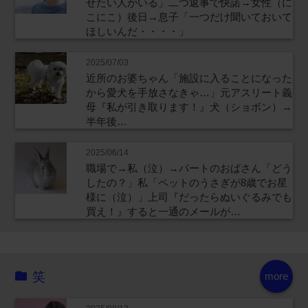
せたい人がいる」二つ返事で快諾→女性（に
こにこ）後日→息子「一つだけ聞いておいて
ほしいんだ・・・・」
2025/07/03
近所のお婆ちゃん「施設に入ることになった
から愛犬を手放さなきゃ…」元アスリート義
母『私が引き取ります！』犬（ショボン）→
半年後…
2025/06/14
職場で→私（泣）→パートのおばさん「どう
したの？」私「ペットのうさぎが8歳でお星
様に（泣）」上司『だったらぬいぐるみでも
買え！』すると一通のメールが…
笑
more