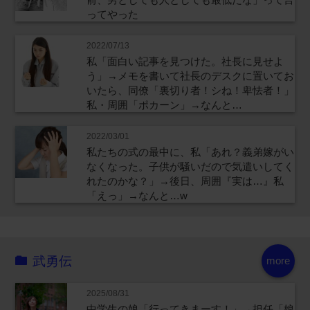
ってやった
2022/07/13
私「面白い記事を見つけた。社長に見せよ
う」→メモを書いて社長のデスクに置いてお
いたら、同僚「裏切り者！シね！卑怯者！」
私・周囲「ポカーン」→なんと…
2022/03/01
私たちの式の最中に、私「あれ？義弟嫁がい
なくなった。子供が騒いだので気遣いしてく
れたのかな？」→後日、周囲『実は…』私
「えっ」→なんと…w
武勇伝
more
2025/08/31
中学生の娘「行ってきまーす！」→担任「娘