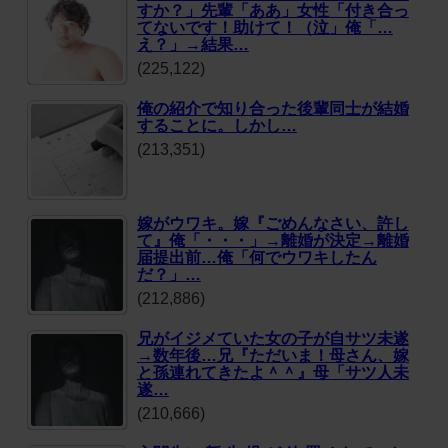
すか？」先輩「ああ」女性「付き合っ
てないです！助けて！（泣」俺「…
え？」→結果…
(225,122)
俺の紹介で知り合った後輩同士が結婚
することに。しかし…
(213,351)
嫁がウワキ。嫁『ごめんなさい、許し
て』俺「・・・」→離婚が決定→離婚
届提出前…俺「何でウワキしたん
だ？」…
(212,886)
兄がイジメていた女の子が自サツ未遂
→数年後…兄『ただいま！母さん、嫁
と孫連れてきたよ＾＾』母「サツ人未
遂…
(210,666)