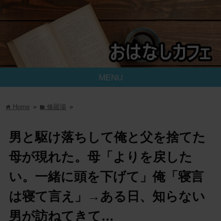
MENU
Home
»
修羅場
»
home
folder
男と駆け落ちして俺と父を捨てた
母が現れた。母「よりを戻した
い。一緒に頭を下げて」俺「寝言
は寝て言え」→ある日、知らない
男が訪ねてきて…