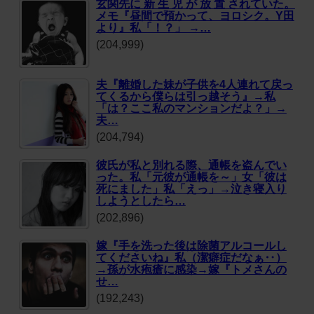
玄関先に 新 生 児 が 放 置 されていた。
メモ『昼間で預かって、ヨロシク。Y田
より』私「！？」 →…
(204,999)
夫『離婚した妹が子供を4人連れて戻っ
てくるから僕らは引っ越そう』→私
「は？ここ私のマンションだよ？」→
夫…
(204,794)
彼氏が私と別れる際、通帳を盗んでい
った。私「元彼が通帳を～」女「彼は
死にました」私「えっ」→泣き寝入り
しようとしたら…
(202,896)
嫁『手を洗った後は除菌アルコールし
てくださいね』私（潔癖症だなぁ‥）
→孫が水疱瘡に感染→嫁『トメさんの
せ…
(192,243)