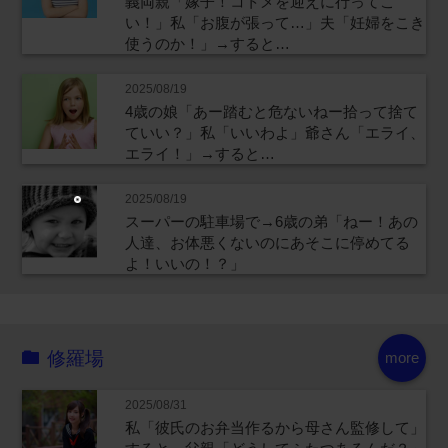
義両親「嫁子！コトメを迎えに行ってこ
い！」私「お腹が張って…」夫「妊婦をこき
使うのか！」→すると…
2025/08/19
4歳の娘「あー踏むと危ないねー拾って捨て
ていい？」私「いいわよ」爺さん「エライ、
エライ！」→すると…
2025/08/19
スーパーの駐車場で→6歳の弟「ねー！あの
人達、お体悪くないのにあそこに停めてる
よ！いいの！？」
修羅場
more
2025/08/31
私「彼氏のお弁当作るから母さん監修して」