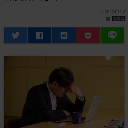
2022/01/13
time
folder
修羅場
line
twitter
facebook
hatenabookmark