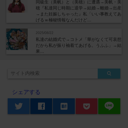
同級生（美帆）と（美穂）に遭遇→美帆・美
穂『私達同じ時期に退学→結婚→離婚→出産
→また妊娠しちゃった』私「いい事教えてあ
げるｗ極秘情報なんだけど…
2025/08/22
私達の結婚式で→コトメ「華がなくて可哀想
だから私が振り袖着てあげる。うふふ」→結
果…
シェアする
line
twitter
facebook
hatenabookmark