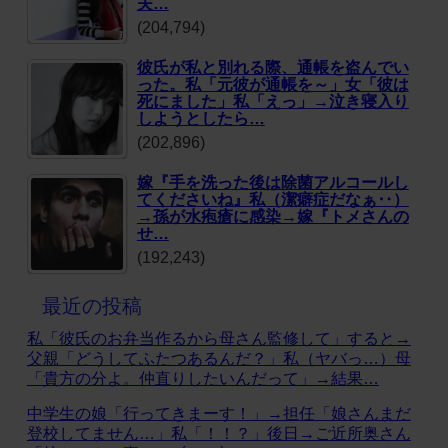
夫…
(204,794)
彼氏が私と別れる際、通帳を盗んでい
った。私「元彼が通帳を～」女「彼は
死にました」私「えっ」→泣き寝入り
しようとしたら…
(202,896)
嫁『手を洗った後は除菌アルコールし
てくださいね』私（潔癖症だなぁ‥）
→孫が水疱瘡に感染→嫁『トメさんの
せ…
(192,243)
最近の投稿
私「彼氏のお弁当作るから母さん監修して」すると→
父親「どうしてふたつあるんだ？」私（ヤバっ…）母
「貴方の分よ。仲直りしたいんだって」→結果…
中学生の娘「行ってきまーす！」→担任「娘さんまだ
登校してません…」私「！！？」後日→ご近所奥さん