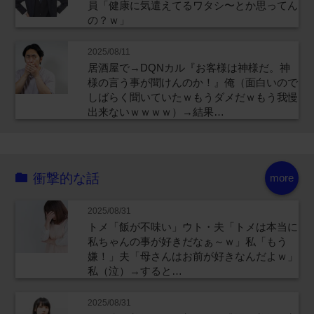
員「健康に気遣えてるワタシ〜とか思ってん
の？ｗ」
2025/08/11
居酒屋で→DQNカル『お客様は神様だ。神
様の言う事が聞けんのか！』俺（面白いので
しばらく聞いていたｗもうダメだｗもう我慢
出来ないｗｗｗｗ）→結果…
衝撃的な話
more
2025/08/31
トメ「飯が不味い」ウト・夫「トメは本当に
私ちゃんの事が好きだなぁ～ｗ」私「もう
嫌！」夫「母さんはお前が好きなんだよｗ」
私（泣）→すると…
2025/08/31