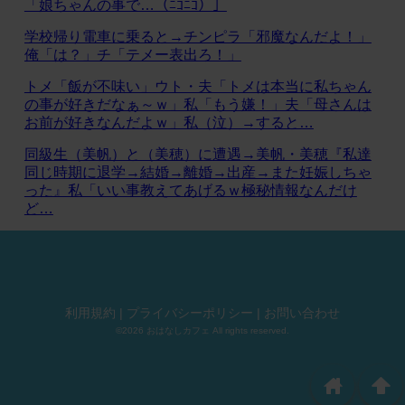
「娘ちゃんの事で…（ﾆｺﾆｺ）」
学校帰り電車に乗ると→チンピラ「邪魔なんだよ！」
俺「は？」チ「テメー表出ろ！」
トメ「飯が不味い」ウト・夫「トメは本当に私ちゃん
の事が好きだなぁ～ｗ」私「もう嫌！」夫「母さんは
お前が好きなんだよｗ」私（泣）→すると…
同級生（美帆）と（美穂）に遭遇→美帆・美穂『私達
同じ時期に退学→結婚→離婚→出産→また妊娠しちゃ
った』私「いい事教えてあげるｗ極秘情報なんだけ
ど…
利用規約
|
プライバシーポリシー
|
お問い合わせ
©2026 おはなしカフェ All rights reserved.
home
arrowup