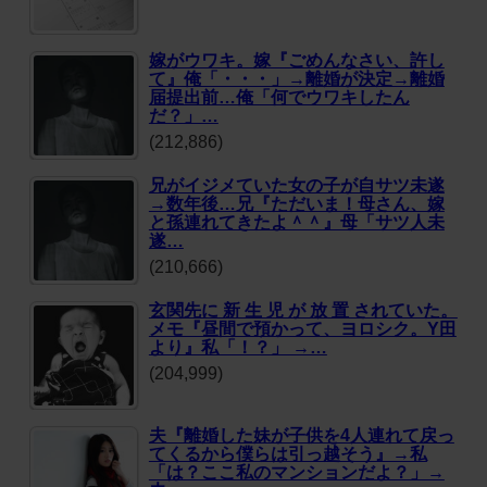
嫁がウワキ。嫁『ごめんなさい、許し
て』俺「・・・」→離婚が決定→離婚
届提出前…俺「何でウワキしたん
だ？」…
(212,886)
兄がイジメていた女の子が自サツ未遂
→数年後…兄『ただいま！母さん、嫁
と孫連れてきたよ＾＾』母「サツ人未
遂…
(210,666)
玄関先に 新 生 児 が 放 置 されていた。
メモ『昼間で預かって、ヨロシク。Y田
より』私「！？」 →…
(204,999)
夫『離婚した妹が子供を4人連れて戻っ
てくるから僕らは引っ越そう』→私
「は？ここ私のマンションだよ？」→