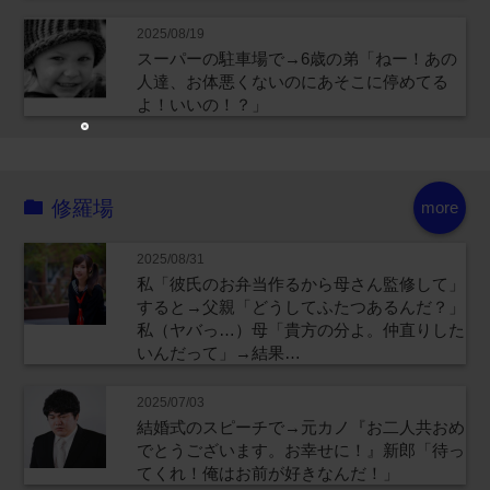
2025/08/19
スーパーの駐車場で→6歳の弟「ねー！あの
人達、お体悪くないのにあそこに停めてる
よ！いいの！？」
修羅場
more
2025/08/31
私「彼氏のお弁当作るから母さん監修して」
すると→父親「どうしてふたつあるんだ？」
私（ヤバっ…）母「貴方の分よ。仲直りした
いんだって」→結果…
2025/07/03
結婚式のスピーチで→元カノ『お二人共おめ
でとうございます。お幸せに！』新郎「待っ
てくれ！俺はお前が好きなんだ！」