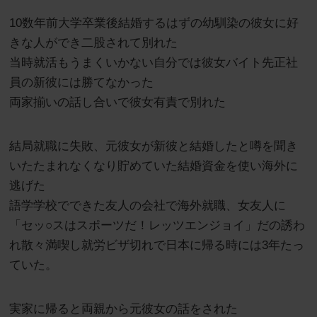
10数年前大学卒業後結婚するはずの幼馴染の彼女に好
きな人ができ二股されて別れた
当時就活もうまくいかない自分では彼女バイト先正社
員の新彼には勝てなかった
両家揃いの話し合いで彼女有責で別れた
結局就職に失敗、元彼女が新彼と結婚したと噂を聞き
いたたまれなくなり貯めていた結婚資金を使い海外に
逃げた
語学学校でできた友人の会社で海外就職、女友人に
「セッ○スはスポーツだ！レッツエンジョイ」だの誘わ
れ散々満喫し就労ビザ切れで日本に帰る時には3年たっ
ていた。
実家に帰ると両親から元彼女の話をされた