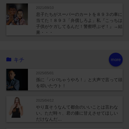
2021/09/10
息子たちがスーパーのカートを８９３の車に
当てた！８９３「弁償しろよ」私『こっちは
子供がケガしてるんだ！警察呼ぶぞ！』→結
果・・・
キチ
more
2025/05/01
孫に「ババちゃうやろ！」と大声で言って頭
を叩いたウト！
2025/04/12
やり直そうなんて都合のいいことは言わな
い。ただ時々、君の膝に甘えさせてほしい
だけなんだ…