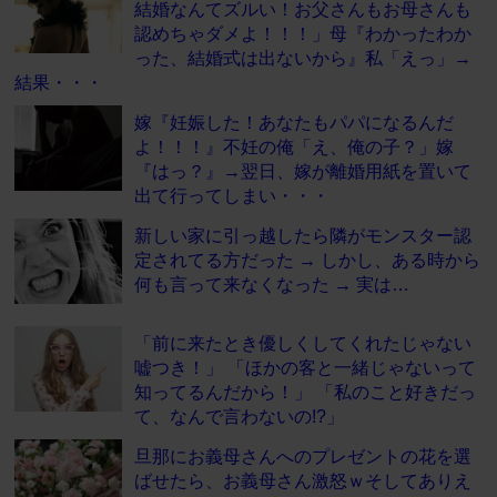
結婚なんてズルい！お父さんもお母さんも
認めちゃダメよ！！！」母『わかったわか
った、結婚式は出ないから』私「えっ」→
結果・・・
嫁『妊娠した！あなたもパパになるんだ
よ！！！』不妊の俺「え、俺の子？」嫁
『はっ？』→翌日、嫁が離婚用紙を置いて
出て行ってしまい・・・
新しい家に引っ越したら隣がモンスター認
定されてる方だった → しかし、ある時から
何も言って来なくなった → 実は…
「前に来たとき優しくしてくれたじゃない
嘘つき！」 「ほかの客と一緒じゃないって
知ってるんだから！」 「私のこと好きだっ
て、なんで言わないの!?」
旦那にお義母さんへのプレゼントの花を選
ばせたら、お義母さん激怒ｗそしてありえ