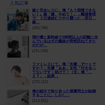
人気記事
嫁と完全レスに。俺『もう我慢できな
い！』嫁「嫌、やめて！」→離婚覚悟
で、２日連続むりやり襲った→翌日…
嫁…
(265,796)
飛行機と新幹線で3時間以上の距離に住
んでいるはずの義妹が突然訪ねてきた
のだが…
(231,538)
ファミレスにて。俺「先輩、デートで
すか？」先輩「ああ」女性「付き合っ
てないです！助けて！（泣」俺「…
え？」→結果…
(225,122)
俺の紹介で知り合った後輩同士が結婚
することに。しかし…
(213,351)