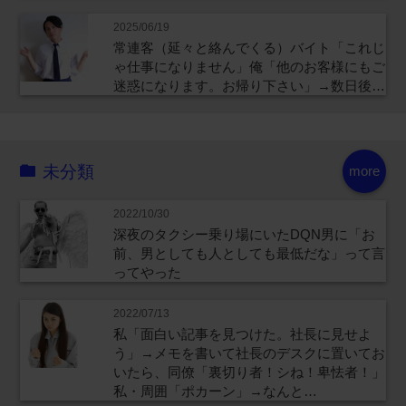
2025/06/19
常連客（延々と絡んでくる）バイト「これじ
ゃ仕事になりません」俺「他のお客様にもご
迷惑になります。お帰り下さい」→数日後…
未分類
more
2022/10/30
深夜のタクシー乗り場にいたDQN男に「お
前、男としても人としても最低だな」って言
ってやった
2022/07/13
私「面白い記事を見つけた。社長に見せよ
う」→メモを書いて社長のデスクに置いてお
いたら、同僚「裏切り者！シね！卑怯者！」
私・周囲「ポカーン」→なんと…