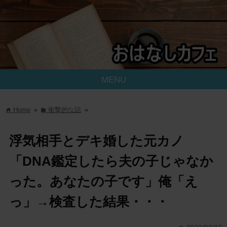
MENU
Home
»
衝撃的な話
»
home
folder
浮気相手とデキ婚した元カノ
「DNA鑑定したら夫の子じゃなか
った。あなたの子です」俺「え
っ」→検査した結果・・・