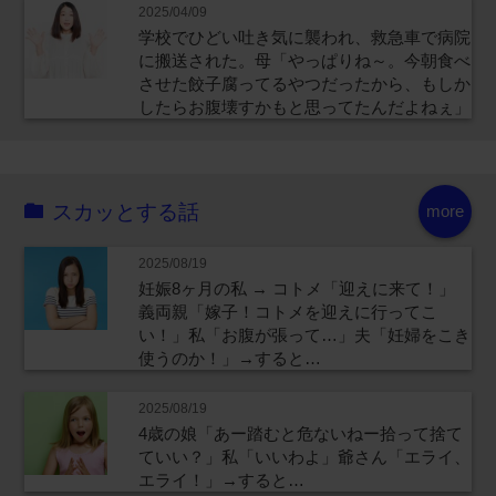
2025/04/09
学校でひどい吐き気に襲われ、救急車で病院
に搬送された。母「やっぱりね～。今朝食べ
させた餃子腐ってるやつだったから、もしか
したらお腹壊すかもと思ってたんだよねぇ」
スカッとする話
more
2025/08/19
妊娠8ヶ月の私 → コトメ「迎えに来て！」
義両親「嫁子！コトメを迎えに行ってこ
い！」私「お腹が張って…」夫「妊婦をこき
使うのか！」→すると…
2025/08/19
4歳の娘「あー踏むと危ないねー拾って捨て
ていい？」私「いいわよ」爺さん「エライ、
エライ！」→すると…