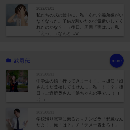
2022/03/01
私たちの式の最中に、私「あれ？義弟嫁がい
なくなった。子供が騒いだので気遣いしてく
れたのかな？」→後日、周囲『実は…』私
「えっ」→なんと…w
武勇伝
more
2025/08/31
中学生の娘「行ってきまーす！」→担任「娘
さんまだ登校してません…」私「！！？」後
日→ご近所奥さん「娘ちゃんの事で…（ﾆｺﾆ
ｺ）」
2025/08/31
学校帰り電車に乗ると→チンピラ「邪魔なん
だよ！」俺「は？」チ「テメー表出ろ！」