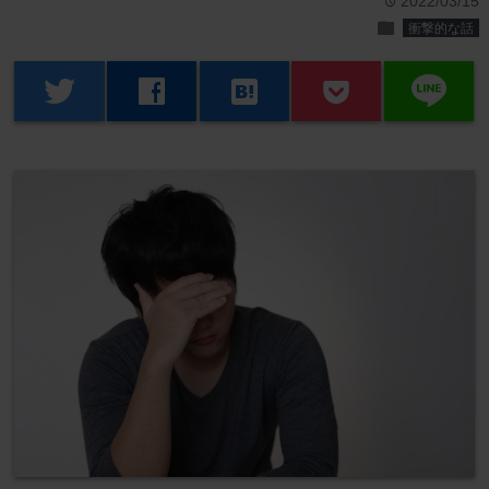
2022/03/15
time
folder
衝撃的な話
line
twitter
facebook
hatenabookmark