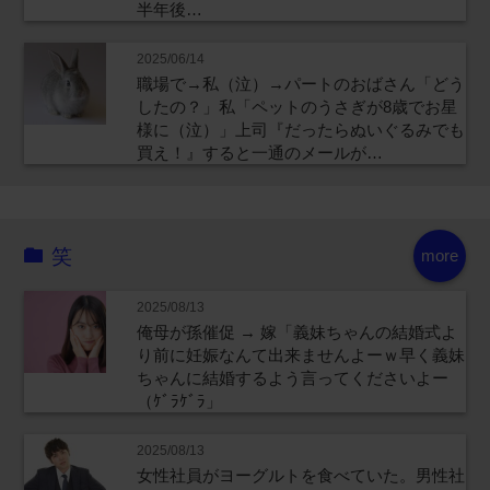
半年後…
2025/06/14
職場で→私（泣）→パートのおばさん「どう
したの？」私「ペットのうさぎが8歳でお星
様に（泣）」上司『だったらぬいぐるみでも
買え！』すると一通のメールが…
笑
more
2025/08/13
俺母が孫催促 → 嫁「義妹ちゃんの結婚式よ
り前に妊娠なんて出来ませんよーｗ早く義妹
ちゃんに結婚するよう言ってくださいよー
（ｹﾞﾗｹﾞﾗ」
2025/08/13
女性社員がヨーグルトを食べていた。男性社