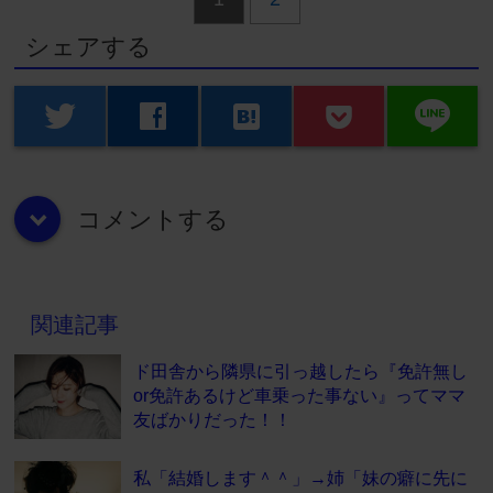
シェアする
line
twitter
facebook
hatenabookmark
コメントする
down
関連記事
ド田舎から隣県に引っ越したら『免許無し
or免許あるけど車乗った事ない』ってママ
友ばかりだった！！
私「結婚します＾＾」→姉「妹の癖に先に