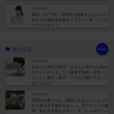
2025/08/19
電話「A子です。同窓会の連絡をしたいので
私さんの連絡先を教えて下さい」姉「いつの
クラスメイト？」
泣ける話
more
2025/08/13
社会人三年目の息子「父さんと母さんに会わ
せたい人がいる」二つ返事で快諾→女性（に
こにこ）後日→息子「一つだけ聞いておいて
ほしいんだ・・・・」
2025/07/03
近所のお婆ちゃん「施設に入ることになった
から愛犬を手放さなきゃ…」元アスリート義
母『私が引き取ります！』犬（ショボン）→