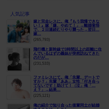
人気記事
嫁と完全レスに。俺『もう我慢できな
い！』嫁「嫌、やめて！」→離婚覚悟
で、２日連続むりやり襲った→翌日…
嫁…
(265,793)
飛行機と新幹線で3時間以上の距離に住
んでいるはずの義妹が突然訪ねてきた
のだが…
(231,533)
ファミレスにて。俺「先輩、デートで
すか？」先輩「ああ」女性「付き合っ
てないです！助けて！（泣」俺「…
え？」→結果…
(225,121)
俺の紹介で知り合った後輩同士が結婚