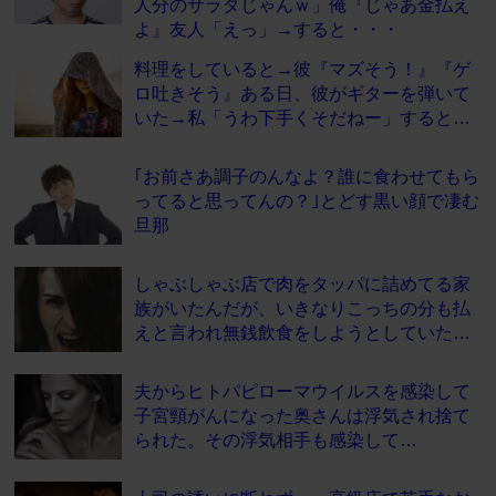
人分のサラダじゃんｗ」俺『じゃあ金払え
よ』友人「えっ」→すると・・・
料理をしていると→彼『マズそう！』『ゲ
ロ吐きそう』ある日、彼がギターを弾いて
いた→私「うわ下手くそだねー」すると…
｢お前さあ調子のんなよ？誰に食わせてもら
ってると思ってんの？｣とどす黒い顔で凄む
旦那
しゃぶしゃぶ店で肉をタッパに詰めてる家
族がいたんだが、いきなりこっちの分も払
えと言われ無銭飲食をしようとしていた…
夫からヒトパピローマウイルスを感染して
子宮頸がんになった奥さんは浮気され捨て
られた。その浮気相手も感染して…