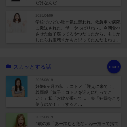
だけなんだ…
2025/04/09
学校でひどい吐き気に襲われ、救急車で病院
に搬送された。母「やっぱりね～。今朝食べ
させた餃子腐ってるやつだったから、もしか
したらお腹壊すかもと思ってたんだよねぇ」
スカッとする話
more
2025/08/19
妊娠8ヶ月の私 → コトメ「迎えに来て！」
義両親「嫁子！コトメを迎えに行ってこ
い！」私「お腹が張って…」夫「妊婦をこき
使うのか！」→すると…
2025/08/19
4歳の娘「あー踏むと危ないねー拾って捨て