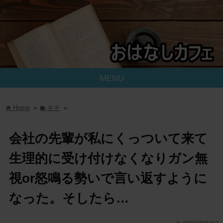
MENU
Home
»
キチ
»
home
folder
会社の先輩が私にくっついて来て
生理的に受け付けなくなりガン無
視or怒鳴る勢いで言い返すように
なった。そしたら…