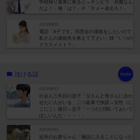
学校帰り電車に乗ると→チンピラ「邪魔なん
だよ！」俺「は？」チ「テメー表出ろ！」
2025/08/19
電話「A子です。同窓会の連絡をしたいので
私さんの連絡先を教えて下さい」姉「いつの
クラスメイト？」
泣ける話
more
2025/08/13
社会人三年目の息子「父さんと母さんに会わ
せたい人がいる」二つ返事で快諾→女性（に
こにこ）後日→息子「一つだけ聞いておいて
ほしいんだ・・・・」
2025/07/03
近所のお婆ちゃん「施設に入ることになった