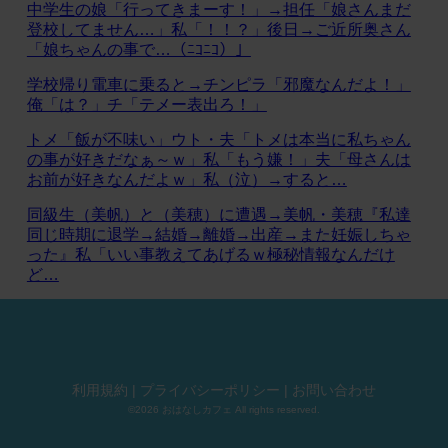
中学生の娘「行ってきまーす！」→担任「娘さんまだ
登校してません…」私「！！？」後日→ご近所奥さん
「娘ちゃんの事で…（ﾆｺﾆｺ）」
学校帰り電車に乗ると→チンピラ「邪魔なんだよ！」
俺「は？」チ「テメー表出ろ！」
トメ「飯が不味い」ウト・夫「トメは本当に私ちゃん
の事が好きだなぁ～ｗ」私「もう嫌！」夫「母さんは
お前が好きなんだよｗ」私（泣）→すると…
同級生（美帆）と（美穂）に遭遇→美帆・美穂『私達
同じ時期に退学→結婚→離婚→出産→また妊娠しちゃ
った』私「いい事教えてあげるｗ極秘情報なんだけ
ど…
利用規約
|
プライバシーポリシー
|
お問い合わせ
©2026 おはなしカフェ All rights reserved.