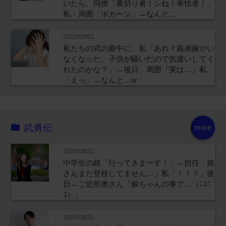
いたら、同僚「裏切り者！シね！卑怯者！」
私・周囲「ポカーン」→なんと…
2022/03/01
私たちの式の最中に、私「あれ？義弟嫁がい
なくなった。子供が騒いだので気遣いしてく
れたのかな？」→後日、周囲『実は…』私
「えっ」→なんと…w
武勇伝
more
2025/08/31
中学生の娘「行ってきまーす！」→担任「娘
さんまだ登校してません…」私「！！？」後
日→ご近所奥さん「娘ちゃんの事で…（ﾆｺﾆ
ｺ）」
2025/08/31