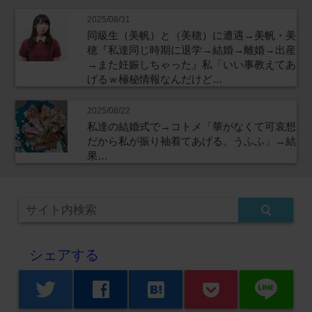
2025/08/31
同級生（美帆）と（美穂）に遭遇→美帆・美
穂『私達同じ時期に退学→結婚→離婚→出産
→また妊娠しちゃった』私「いい事教えてあ
げるｗ極秘情報なんだけど…
2025/08/22
私達の結婚式で→コトメ「華がなくて可哀想
だから私が振り袖着てあげる。うふふ」→結
果…
シェアする
line
twitter
facebook
hatenabookmark