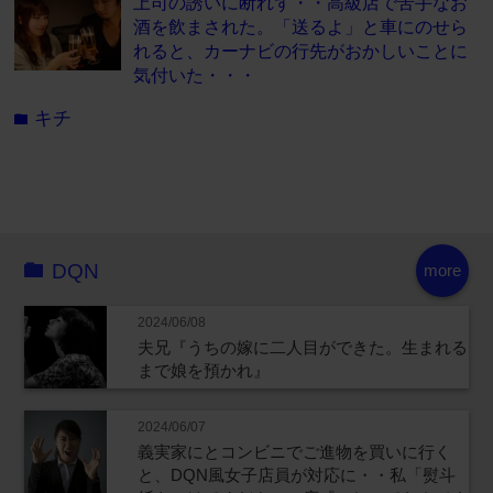
上司の誘いに断れず・・高級店で苦手なお
酒を飲まされた。「送るよ」と車にのせら
れると、カーナビの行先がおかしいことに
気付いた・・・
キチ
folder
DQN
more
2024/06/08
夫兄『うちの嫁に二人目ができた。生まれる
まで娘を預かれ』
2024/06/07
義実家にとコンビニでご進物を買いに行く
と、DQN風女子店員が対応に・・私「熨斗