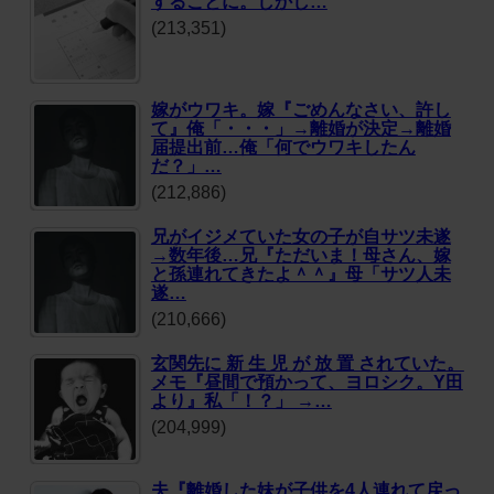
することに。しかし…
(213,351)
嫁がウワキ。嫁『ごめんなさい、許し
て』俺「・・・」→離婚が決定→離婚
届提出前…俺「何でウワキしたん
だ？」…
(212,886)
兄がイジメていた女の子が自サツ未遂
→数年後…兄『ただいま！母さん、嫁
と孫連れてきたよ＾＾』母「サツ人未
遂…
(210,666)
玄関先に 新 生 児 が 放 置 されていた。
メモ『昼間で預かって、ヨロシク。Y田
より』私「！？」 →…
(204,999)
夫『離婚した妹が子供を4人連れて戻っ