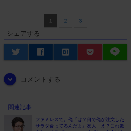
1
2
3
シェアする
line
twitter
facebook
hatenabookmark
コメントする
down
関連記事
ファミレスで。俺『は？何で俺が注文した
サラダ食ってるんだよ』友人「え？これ数