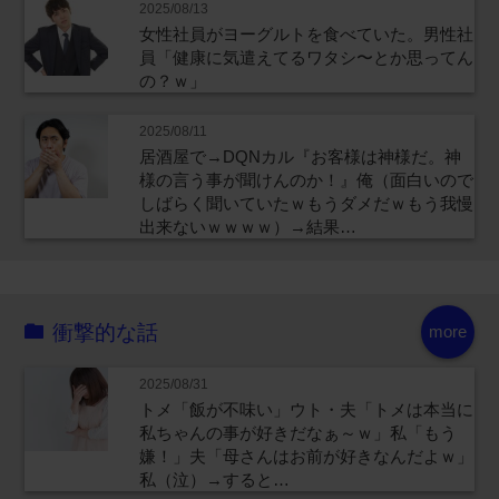
2025/08/13
女性社員がヨーグルトを食べていた。男性社
員「健康に気遣えてるワタシ〜とか思ってん
の？ｗ」
2025/08/11
居酒屋で→DQNカル『お客様は神様だ。神
様の言う事が聞けんのか！』俺（面白いので
しばらく聞いていたｗもうダメだｗもう我慢
出来ないｗｗｗｗ）→結果…
衝撃的な話
more
2025/08/31
トメ「飯が不味い」ウト・夫「トメは本当に
私ちゃんの事が好きだなぁ～ｗ」私「もう
嫌！」夫「母さんはお前が好きなんだよｗ」
私（泣）→すると…