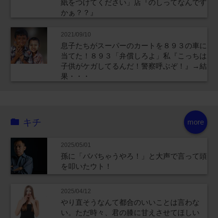
紙をつけてください」店『のしってなんです
かぁ？？』
2021/09/10
息子たちがスーパーのカートを８９３の車に
当てた！８９３「弁償しろよ」私『こっちは
子供がケガしてるんだ！警察呼ぶぞ！』→結
果・・・
キチ
more
2025/05/01
孫に「ババちゃうやろ！」と大声で言って頭
を叩いたウト！
2025/04/12
やり直そうなんて都合のいいことは言わな
い。ただ時々、君の膝に甘えさせてほしい