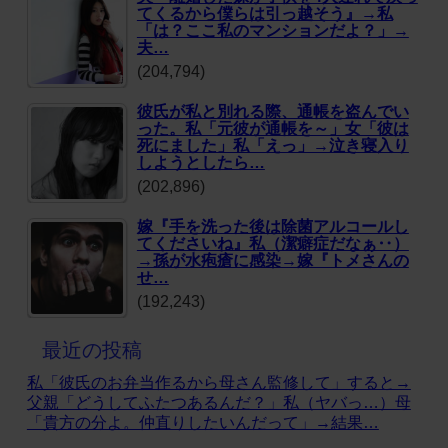
てくるから僕らは引っ越そう』→私
「は？ここ私のマンションだよ？」→
夫…
(204,794)
彼氏が私と別れる際、通帳を盗んでい
った。私「元彼が通帳を～」女「彼は
死にました」私「えっ」→泣き寝入り
しようとしたら…
(202,896)
嫁『手を洗った後は除菌アルコールし
てくださいね』私（潔癖症だなぁ‥）
→孫が水疱瘡に感染→嫁『トメさんの
せ…
(192,243)
最近の投稿
私「彼氏のお弁当作るから母さん監修して」すると→
父親「どうしてふたつあるんだ？」私（ヤバっ…）母
「貴方の分よ。仲直りしたいんだって」→結果…