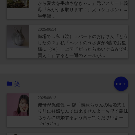
から愛犬を手放さなきゃ…」元アスリート義
母『私が引き取ります！』犬（ショボン）→
半年後…
2025/06/14
職場で→私（泣）→パートのおばさん「どう
したの？」私「ペットのうさぎが8歳でお星
様に（泣）」上司『だったらぬいぐるみでも
買え！』すると一通のメールが…
笑
more
2025/08/13
俺母が孫催促 → 嫁「義妹ちゃんの結婚式よ
り前に妊娠なんて出来ませんよーｗ早く義妹
ちゃんに結婚するよう言ってくださいよー
（ｹﾞﾗｹﾞﾗ」