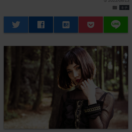
2022/08/13
time
folder
キチ
line
twitter
facebook
hatenabookmark