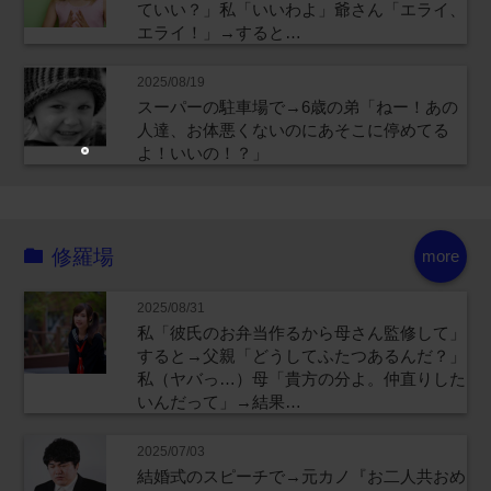
ていい？」私「いいわよ」爺さん「エライ、
エライ！」→すると…
2025/08/19
スーパーの駐車場で→6歳の弟「ねー！あの
人達、お体悪くないのにあそこに停めてる
よ！いいの！？」
修羅場
more
2025/08/31
私「彼氏のお弁当作るから母さん監修して」
すると→父親「どうしてふたつあるんだ？」
私（ヤバっ…）母「貴方の分よ。仲直りした
いんだって」→結果…
2025/07/03
結婚式のスピーチで→元カノ『お二人共おめ