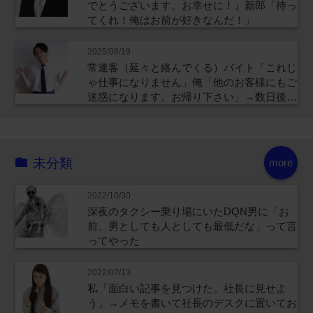
でとうございます。お幸せに！』新郎「待っ
てくれ！俺はお前が好きなんだ！」
2025/06/19
常連客（延々と絡んでくる）バイト「これじ
ゃ仕事になりません」俺「他のお客様にもご
迷惑になります。お帰り下さい」→数日後…
未分類
more
2022/10/30
深夜のタクシー乗り場にいたDQN男に「お
前、男としても人としても最低だな」って言
ってやった
2022/07/13
私「面白い記事を見つけた。社長に見せよ
う」→メモを書いて社長のデスクに置いてお