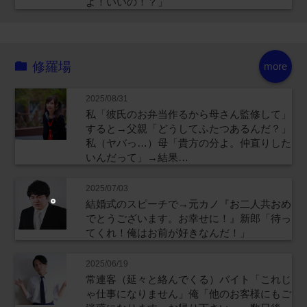
よ！いいの！？」
修羅場
more
2025/08/31
私「彼氏のお弁当作るから母さん監修して」
すると→父親「どうしてふたつあるんだ？」
私（ヤバっ…）母「貴方の分よ。仲直りした
いんだって」→結果…
2025/07/03
結婚式のスピーチで→元カノ『お二人共おめ
でとうございます。お幸せに！』新郎「待っ
てくれ！俺はお前が好きなんだ！」
2025/06/19
常連客（延々と絡んでくる）バイト「これじ
ゃ仕事になりません」俺「他のお客様にもご