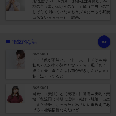
居酒屋で→DQNカル『お客様は神様だ。神
様の言う事が聞けんのか！』俺（面白いので
しばらく聞いていたｗもうダメだｗもう我慢
出来ないｗｗｗｗ）→結果…
衝撃的な話
more
2025/08/31
トメ「飯が不味い」ウト・夫「トメは本当に
私ちゃんの事が好きだなぁ～ｗ」私「もう
嫌！」夫「母さんはお前が好きなんだよｗ」
私（泣）→すると…
2025/08/31
同級生（美帆）と（美穂）に遭遇→美帆・美
穂『私達同じ時期に退学→結婚→離婚→出産
→また妊娠しちゃった』私「いい事教えてあ
げるｗ極秘情報なんだけど…