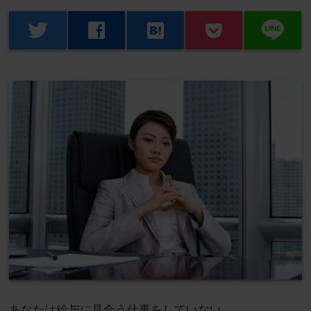
line
twitter
facebook
hatenabookmark
あなたは給与に見合う仕事をしていない