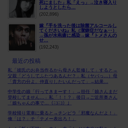
死にました」私「えっ」→泣き寝入り
しようとしたら…
(202,896)
嫁『手を洗った後は除菌アルコールし
てくださいね』私（潔癖症だなぁ‥）
→孫が水疱瘡に感染→嫁『トメさんの
せ…
(192,243)
最近の投稿
私「彼氏のお弁当作るから母さん監修して」すると→
父親「どうしてふたつあるんだ？」私（ヤバっ…）母
「貴方の分よ。仲直りしたいんだって」→結果…
中学生の娘「行ってきまーす！」→担任「娘さんまだ
登校してません…」私「！！？」後日→ご近所奥さん
「娘ちゃんの事で…（ﾆｺﾆｺ）」
学校帰り電車に乗ると→チンピラ「邪魔なんだよ！」
俺「は？」チ「テメー表出ろ！」