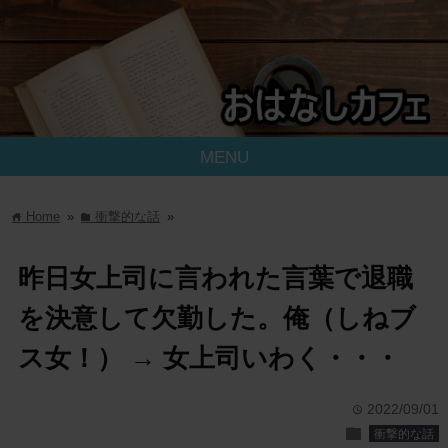
MENU
Home
»
衝撃的な話
»
home
folder
昨日女上司に言われた言葉で退職
を決意して欠勤した。俺（しねブ
ス女！） → 女上司いわく・・・
2022/09/01
time
folder
衝撃的な話