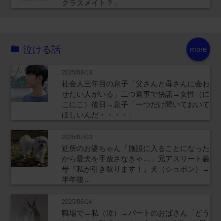
クラスメイト？」
泣ける話
more
2025/08/13
社会人三年目の息子「父さんと母さんに会わ
せたい人がいる」二つ返事で快諾→女性（に
こにこ）後日→息子「一つだけ聞いておいて
ほしいんだ・・・・」
2025/07/03
近所のお婆ちゃん「施設に入ることになった
から愛犬を手放さなきゃ…」元アスリート義
母『私が引き取ります！』犬（ショボン）→
半年後…
2025/06/14
職場で→私（泣）→パートのおばさん「どう