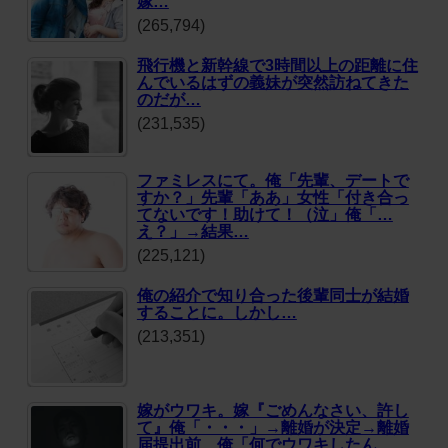
嫁…
(265,794)
飛行機と新幹線で3時間以上の距離に住
んでいるはずの義妹が突然訪ねてきた
のだが…
(231,535)
ファミレスにて。俺「先輩、デートで
すか？」先輩「ああ」女性「付き合っ
てないです！助けて！（泣」俺「…
え？」→結果…
(225,121)
俺の紹介で知り合った後輩同士が結婚
することに。しかし…
(213,351)
嫁がウワキ。嫁『ごめんなさい、許し
て』俺「・・・」→離婚が決定→離婚
届提出前…俺「何でウワキしたん