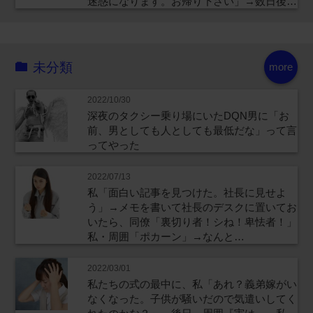
迷惑になります。お帰り下さい」→数日後…
未分類
more
2022/10/30
深夜のタクシー乗り場にいたDQN男に「お
前、男としても人としても最低だな」って言
ってやった
2022/07/13
私「面白い記事を見つけた。社長に見せよ
う」→メモを書いて社長のデスクに置いてお
いたら、同僚「裏切り者！シね！卑怯者！」
私・周囲「ポカーン」→なんと…
2022/03/01
私たちの式の最中に、私「あれ？義弟嫁がい
なくなった。子供が騒いだので気遣いしてく