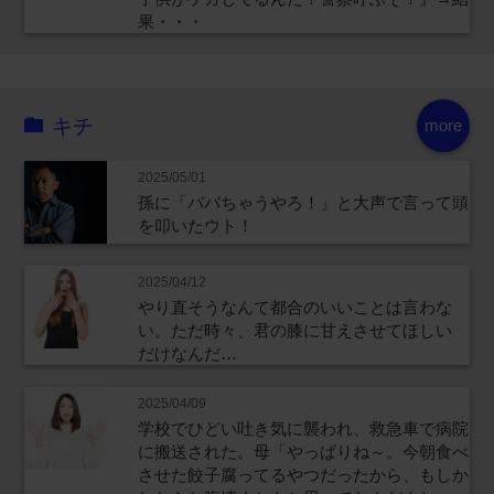
果・・・
キチ
more
2025/05/01
孫に「ババちゃうやろ！」と大声で言って頭
を叩いたウト！
2025/04/12
やり直そうなんて都合のいいことは言わな
い。ただ時々、君の膝に甘えさせてほしい
だけなんだ…
2025/04/09
学校でひどい吐き気に襲われ、救急車で病院
に搬送された。母「やっぱりね～。今朝食べ
させた餃子腐ってるやつだったから、もしか