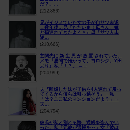
だ？」…
(212,886)
兄がイジメていた女の子が自サツ未遂
→数年後…兄『ただいま！母さん、嫁
と孫連れてきたよ＾＾』母「サツ人未
遂…
(210,666)
玄関先に 新 生 児 が 放 置 されていた。
メモ『昼間で預かって、ヨロシク。Y田
より』私「！？」 →…
(204,999)
夫『離婚した妹が子供を4人連れて戻っ
てくるから僕らは引っ越そう』→私
「は？ここ私のマンションだよ？」→
夫…
(204,794)
彼氏が私と別れる際、通帳を盗んでい
った。私「元彼が通帳を～」女「彼は