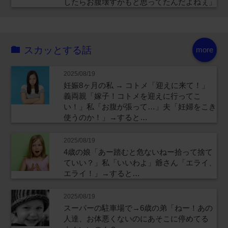
したらお腹壊すかもと思ってたんだよねぇ」
スカッとする話
more
2025/08/19
妊娠8ヶ月の私 → コトメ「迎えに来て！」
義両親「嫁子！コトメを迎えに行ってこ
い！」私「お腹が張って…」夫「妊婦をこき
使うのか！」→すると…
2025/08/19
4歳の娘「あー踏むと危ないねー拾って捨て
ていい？」私「いいわよ」爺さん「エライ、
エライ！」→すると…
2025/08/19
スーパーの駐車場で→6歳の弟「ねー！あの
人達、お体悪くないのにあそこに停めてる