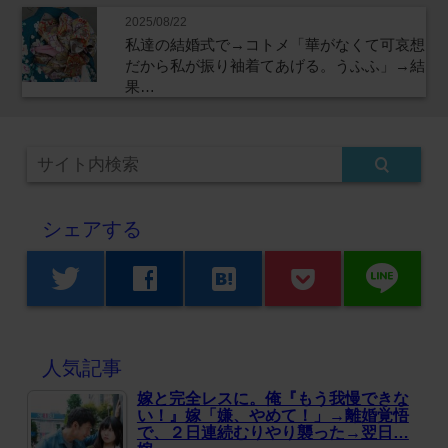
2025/08/22
私達の結婚式で→コトメ「華がなくて可哀想
だから私が振り袖着てあげる。うふふ」→結
果…
シェアする
line
twitter
facebook
hatenabookmark
人気記事
嫁と完全レスに。俺『もう我慢できな
い！』嫁「嫌、やめて！」→離婚覚悟
で、２日連続むりやり襲った→翌日…