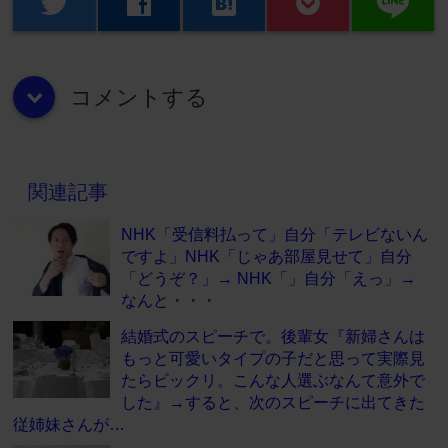
line
twitter
facebook
hatenabookmark
コメントする
down
関連記事
NHK「受信料払って」自分「テレビないん
ですよ」NHK「じゃあ部屋見せて」自分
「どうぞ？」→ NHK「」自分「えっ」→
なんと・・・
結婚式のスピーチで。後輩女『新婦さんは
もっと可愛いタイプの子だと思って実際見
たらビックリ。こんな人選ぶなんて意外で
した』→すると、次のスピーチに出てきた
従姉妹さんが…