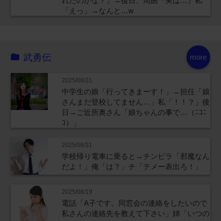
れたのかな？」→後日、周囲『実は…』私
「えっ」→なんと…w
武勇伝
more
2025/08/31
中学生の娘「行ってきまーす！」→担任「娘
さんまだ登校してません…」私「！！？」後
日→ご近所奥さん「娘ちゃんの事で…（ﾆｺﾆ
ｺ）」
2025/08/31
学校帰り電車に乗ると→チンピラ「邪魔なん
だよ！」俺「は？」チ「テメー表出ろ！」
2025/08/19
電話「A子です。同窓会の連絡をしたいので
私さんの連絡先を教えて下さい」姉「いつの