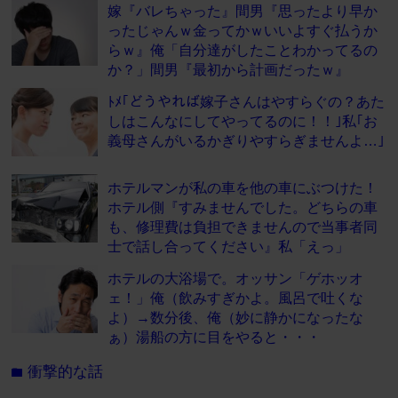
嫁『バレちゃった』間男『思ったより早か
ったじゃんｗ金ってかｗいいよすぐ払うか
らｗ』俺「自分達がしたことわかってるの
か？」間男『最初から計画だったｗ』
ﾄﾒ｢どうやれば嫁子さんはやすらぐの？あた
しはこんなにしてやってるのに！！｣私｢お
義母さんがいるかぎりやすらぎませんよ…｣
ホテルマンが私の車を他の車にぶつけた！
ホテル側『すみませんでした。どちらの車
も、修理費は負担できませんので当事者同
士で話し合ってください』私「えっ」
ホテルの大浴場で。オッサン「ゲホッオ
ェ！」俺（飲みすぎかよ。風呂で吐くな
よ）→数分後、俺（妙に静かになったな
ぁ）湯船の方に目をやると・・・
衝撃的な話
folder