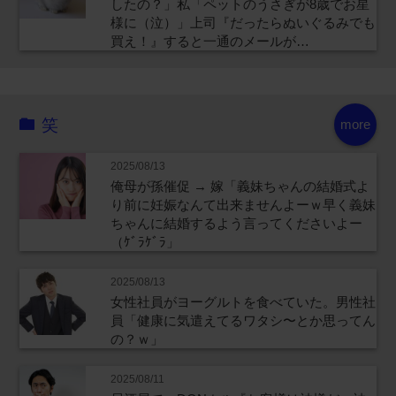
したの？」私「ペットのうさぎが8歳でお星
様に（泣）」上司『だったらぬいぐるみでも
買え！』すると一通のメールが…
笑
more
2025/08/13
俺母が孫催促 → 嫁「義妹ちゃんの結婚式よ
り前に妊娠なんて出来ませんよーｗ早く義妹
ちゃんに結婚するよう言ってくださいよー
（ｹﾞﾗｹﾞﾗ」
2025/08/13
女性社員がヨーグルトを食べていた。男性社
員「健康に気遣えてるワタシ〜とか思ってん
の？ｗ」
2025/08/11