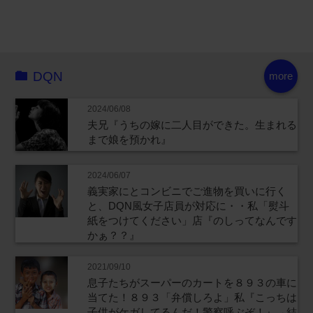
DQN
more
2024/06/08
夫兄『うちの嫁に二人目ができた。生まれる
まで娘を預かれ』
2024/06/07
義実家にとコンビニでご進物を買いに行く
と、DQN風女子店員が対応に・・私「熨斗
紙をつけてください」店『のしってなんです
かぁ？？』
2021/09/10
息子たちがスーパーのカートを８９３の車に
当てた！８９３「弁償しろよ」私『こっちは
子供がケガしてるんだ！警察呼ぶぞ！』→結