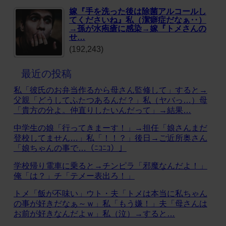
嫁『手を洗った後は除菌アルコールし
てくださいね』私（潔癖症だなぁ‥）
→孫が水疱瘡に感染→嫁『トメさんの
せ…
(192,243)
最近の投稿
私「彼氏のお弁当作るから母さん監修して」すると→
父親「どうしてふたつあるんだ？」私（ヤバっ…）母
「貴方の分よ。仲直りしたいんだって」→結果…
中学生の娘「行ってきまーす！」→担任「娘さんまだ
登校してません…」私「！！？」後日→ご近所奥さん
「娘ちゃんの事で…（ﾆｺﾆｺ）」
学校帰り電車に乗ると→チンピラ「邪魔なんだよ！」
俺「は？」チ「テメー表出ろ！」
トメ「飯が不味い」ウト・夫「トメは本当に私ちゃん
の事が好きだなぁ～ｗ」私「もう嫌！」夫「母さんは
お前が好きなんだよｗ」私（泣）→すると…