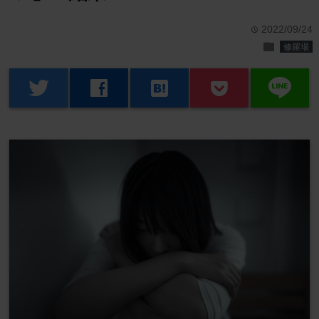
2022/09/24
time
folder
修羅場
line
twitter
facebook
hatenabookmark