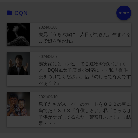
DQN
more
2024/06/08
夫兄『うちの嫁に二人目ができた。生まれる
まで娘を預かれ』
2024/06/07
義実家にとコンビニでご進物を買いに行く
と、DQN風女子店員が対応に・・私「熨斗
紙をつけてください」店『のしってなんです
かぁ？？』
2021/09/10
息子たちがスーパーのカートを８９３の車に
当てた！８９３「弁償しろよ」私『こっちは
子供がケガしてるんだ！警察呼ぶぞ！』→結
果・・・