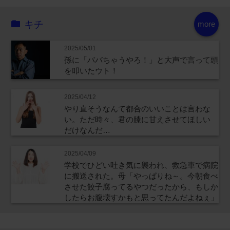
キチ
more
2025/05/01
孫に「ババちゃうやろ！」と大声で言って頭
を叩いたウト！
2025/04/12
やり直そうなんて都合のいいことは言わな
い。ただ時々、君の膝に甘えさせてほしい
だけなんだ…
2025/04/09
学校でひどい吐き気に襲われ、救急車で病院
に搬送された。母「やっぱりね～。今朝食べ
させた餃子腐ってるやつだったから、もしか
したらお腹壊すかもと思ってたんだよねぇ」