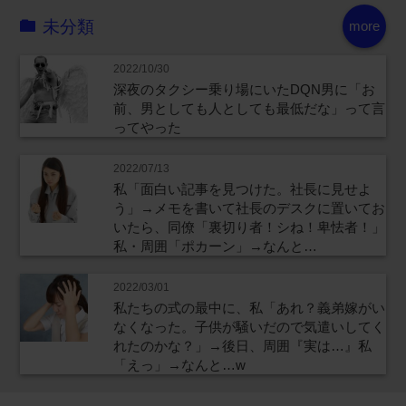
未分類
more
2022/10/30
深夜のタクシー乗り場にいたDQN男に「お
前、男としても人としても最低だな」って言
ってやった
2022/07/13
私「面白い記事を見つけた。社長に見せよ
う」→メモを書いて社長のデスクに置いてお
いたら、同僚「裏切り者！シね！卑怯者！」
私・周囲「ポカーン」→なんと…
2022/03/01
私たちの式の最中に、私「あれ？義弟嫁がい
なくなった。子供が騒いだので気遣いしてく
れたのかな？」→後日、周囲『実は…』私
「えっ」→なんと…w