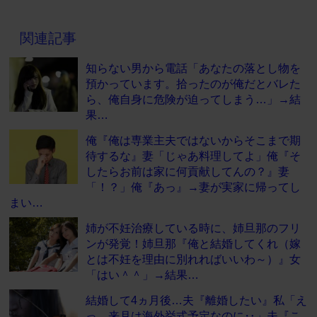
関連記事
知らない男から電話「あなたの落とし物を
預かっています。拾ったのが俺だとバレた
ら、俺自身に危険が迫ってしまう…」→結
果…
俺『俺は専業主夫ではないからそこまで期
待するな』妻「じゃあ料理してよ」俺『そ
したらお前は家に何貢献してんの？』妻
「！？」俺『あっ』→妻が実家に帰ってし
まい…
姉が不妊治療している時に、姉旦那のフリ
ンが発覚！姉旦那『俺と結婚してくれ（嫁
とは不妊を理由に別れればいいわ～）』女
「はい＾＾」→結果…
結婚して4ヵ月後…夫『離婚したい』私「え
っ、来月は海外挙式予定なのに‥」夫『こ