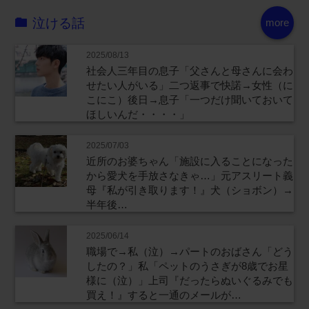
泣ける話
more
2025/08/13
社会人三年目の息子「父さんと母さんに会わ
せたい人がいる」二つ返事で快諾→女性（に
こにこ）後日→息子「一つだけ聞いておいて
ほしいんだ・・・・」
2025/07/03
近所のお婆ちゃん「施設に入ることになった
から愛犬を手放さなきゃ…」元アスリート義
母『私が引き取ります！』犬（ショボン）→
半年後…
2025/06/14
職場で→私（泣）→パートのおばさん「どう
したの？」私「ペットのうさぎが8歳でお星
様に（泣）」上司『だったらぬいぐるみでも
買え！』すると一通のメールが…