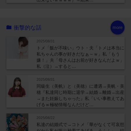
衝撃的な話
more
2025/08/31
トメ「飯が不味い」ウト・夫「トメは本当に
私ちゃんの事が好きだなぁ～ｗ」私「もう
嫌！」夫「母さんはお前が好きなんだよｗ」
私（泣）→すると…
2025/08/31
同級生（美帆）と（美穂）に遭遇→美帆・美
穂『私達同じ時期に退学→結婚→離婚→出産
→また妊娠しちゃった』私「いい事教えてあ
げるｗ極秘情報なんだけど…
2025/08/22
私達の結婚式で→コトメ「華がなくて可哀想
だから私が振り袖着てあげる。うふふ」→結