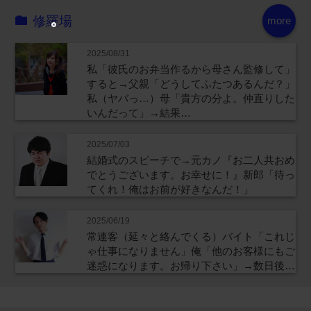
修羅場
more
2025/08/31
私「彼氏のお弁当作るから母さん監修して」
すると→父親「どうしてふたつあるんだ？」
私（ヤバっ…）母「貴方の分よ。仲直りした
いんだって」→結果…
2025/07/03
結婚式のスピーチで→元カノ『お二人共おめ
でとうございます。お幸せに！』新郎「待っ
てくれ！俺はお前が好きなんだ！」
2025/06/19
常連客（延々と絡んでくる）バイト「これじ
ゃ仕事になりません」俺「他のお客様にもご
迷惑になります。お帰り下さい」→数日後…