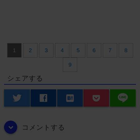
1
2
3
4
5
6
7
8
9
シェアする
line
twitter
facebook
hatenabookmark
コメントする
down