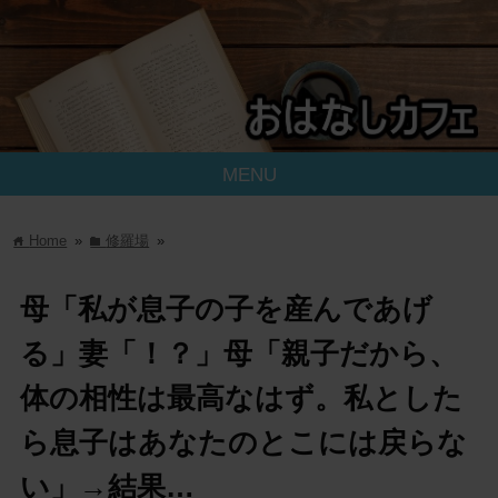
MENU
Home
»
修羅場
»
home
folder
母「私が息子の子を産んであげ
る」妻「！？」母「親子だから、
体の相性は最高なはず。私とした
ら息子はあなたのとこには戻らな
い」→結果…