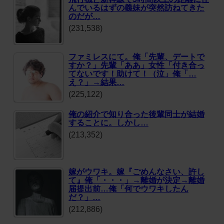
んでいるはずの義妹が突然訪ねてきた
のだが…
(231,538)
ファミレスにて。俺「先輩、デートで
すか？」先輩「ああ」女性「付き合っ
てないです！助けて！（泣」俺「…
え？」→結果…
(225,122)
俺の紹介で知り合った後輩同士が結婚
することに。しかし…
(213,352)
嫁がウワキ。嫁『ごめんなさい、許し
て』俺「・・・」→離婚が決定→離婚
届提出前…俺「何でウワキしたん
だ？」…
(212,886)