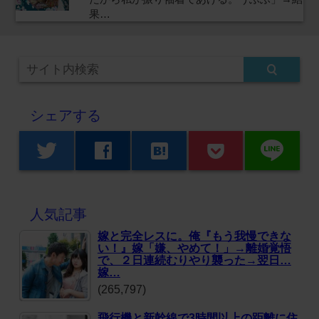
果…
シェアする
line
twitter
facebook
hatenabookmark
人気記事
嫁と完全レスに。俺『もう我慢できな
い！』嫁「嫌、やめて！」→離婚覚悟
で、２日連続むりやり襲った→翌日…
嫁…
(265,797)
飛行機と新幹線で3時間以上の距離に住