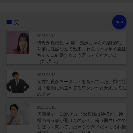
笑
more
2025/08/13
俺母が孫催促 → 嫁「義妹ちゃんの結婚式よ
り前に妊娠なんて出来ませんよーｗ早く義妹
ちゃんに結婚するよう言ってくださいよー
（ｹﾞﾗｹﾞﾗ」
2025/08/13
女性社員がヨーグルトを食べていた。男性社
員「健康に気遣えてるワタシ〜とか思ってん
の？ｗ」
2025/08/11
居酒屋で→DQNカル『お客様は神様だ。神
様の言う事が聞けんのか！』俺（面白いので
しばらく聞いていたｗもうダメだｗもう我慢
出来ないｗｗｗｗ）→結果…