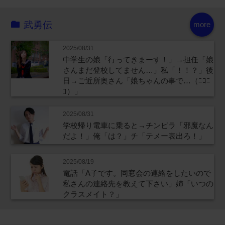
武勇伝
more
2025/08/31
中学生の娘「行ってきまーす！」→担任「娘
さんまだ登校してません…」私「！！？」後
日→ご近所奥さん「娘ちゃんの事で…（ﾆｺﾆ
ｺ）」
2025/08/31
学校帰り電車に乗ると→チンピラ「邪魔なん
だよ！」俺「は？」チ「テメー表出ろ！」
2025/08/19
電話「A子です。同窓会の連絡をしたいので
私さんの連絡先を教えて下さい」姉「いつの
クラスメイト？」