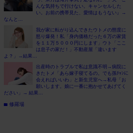
んな気持ちで行けない。キャンセルした
い。お前の携帯見た、愛情はもうない』→
なんと…
我が家に転がり込んできたウトメの態度に
怒り爆発！私「身内価格だった６万の家賃
を１１万５０００円にします」ウト「ここ
は息子の家だ！」不動産屋「違います
よ？」→結果…
出産時のトラブルで私は意識不明→病院に
きたトメ「あら嫁子寝てるの。でも孫ﾁｬﾝに
会えればいいわ」と新生児室へ→私母「お
願いします。娘に一番に抱かせてあげてく
ださい」→ 結果…
修羅場
folder