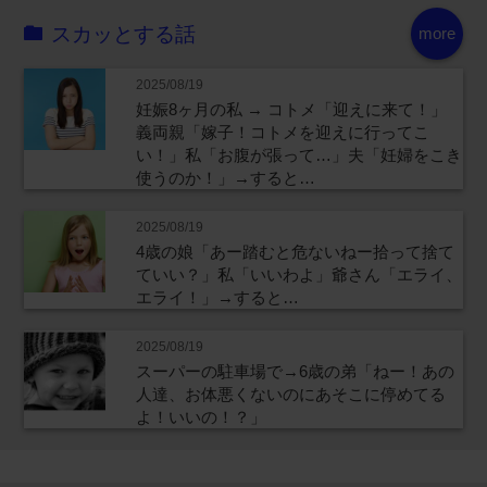
スカッとする話
more
2025/08/19
妊娠8ヶ月の私 → コトメ「迎えに来て！」
義両親「嫁子！コトメを迎えに行ってこ
い！」私「お腹が張って…」夫「妊婦をこき
使うのか！」→すると…
2025/08/19
4歳の娘「あー踏むと危ないねー拾って捨て
ていい？」私「いいわよ」爺さん「エライ、
エライ！」→すると…
2025/08/19
スーパーの駐車場で→6歳の弟「ねー！あの
人達、お体悪くないのにあそこに停めてる
よ！いいの！？」