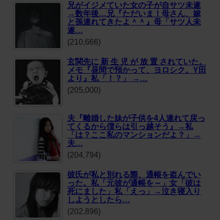
兄がイジメていた女の子が自サツ未遂
→数年後…兄『ただいま！母さん、嫁
と孫連れてきたよ＾＾』母「サツ人未
遂…
(210,666)
玄関先に 新 生 児 が 放 置 されていた。
メモ『昼間で預かって、ヨロシク。Y田
より』私「！？」 →…
(205,000)
夫『離婚した妹が子供を4人連れて戻っ
てくるから僕らは引っ越そう』→私
「は？ここ私のマンションだよ？」→
夫…
(204,794)
彼氏が私と別れる際、通帳を盗んでい
った。私「元彼が通帳を～」女「彼は
死にました」私「えっ」→泣き寝入り
しようとしたら…
(202,896)