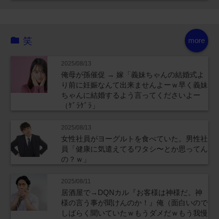
笑
more
2025/08/13
俺母が孫催促 → 嫁「義妹ちゃんの結婚式よ
り前に妊娠なんて出来ませんよーｗ早く義妹
ちゃんに結婚するよう言ってくださいよー
（ｹﾞﾗｹﾞﾗ」
2025/08/13
女性社員がヨーグルトを食べていた。男性社
員「健康に気遣えてるワタシ〜とか思ってん
の？ｗ」
2025/08/11
居酒屋で→DQNカル『お客様は神様だ。神
様の言う事が聞けんのか！』俺（面白いので
しばらく聞いていたｗもうダメだｗもう我慢