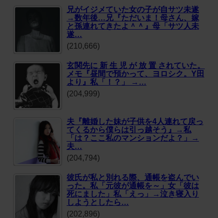
兄がイジメていた女の子が自サツ未遂
→数年後…兄『ただいま！母さん、嫁
と孫連れてきたよ＾＾』母「サツ人未
遂…
(210,666)
玄関先に 新 生 児 が 放 置 されていた。
メモ『昼間で預かって、ヨロシク。Y田
より』私「！？」 →…
(204,999)
夫『離婚した妹が子供を4人連れて戻っ
てくるから僕らは引っ越そう』→私
「は？ここ私のマンションだよ？」→
夫…
(204,794)
彼氏が私と別れる際、通帳を盗んでい
った。私「元彼が通帳を～」女「彼は
死にました」私「えっ」→泣き寝入り
しようとしたら…
(202,896)