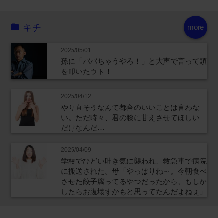
キチ
more
2025/05/01
孫に「ババちゃうやろ！」と大声で言って頭
を叩いたウト！
2025/04/12
やり直そうなんて都合のいいことは言わな
い。ただ時々、君の膝に甘えさせてほしい
だけなんだ…
2025/04/09
学校でひどい吐き気に襲われ、救急車で病院
に搬送された。母「やっぱりね～。今朝食べ
させた餃子腐ってるやつだったから、もしか
したらお腹壊すかもと思ってたんだよねぇ」