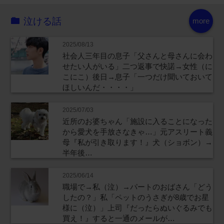
泣ける話
more
2025/08/13
社会人三年目の息子「父さんと母さんに会わ
せたい人がいる」二つ返事で快諾→女性（に
こにこ）後日→息子「一つだけ聞いておいて
ほしいんだ・・・・」
2025/07/03
近所のお婆ちゃん「施設に入ることになった
から愛犬を手放さなきゃ…」元アスリート義
母『私が引き取ります！』犬（ショボン）→
半年後…
2025/06/14
職場で→私（泣）→パートのおばさん「どう
したの？」私「ペットのうさぎが8歳でお星
様に（泣）」上司『だったらぬいぐるみでも
買え！』すると一通のメールが…