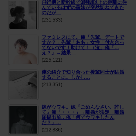
飛行機と新幹線で3時間以上の距離に住
んでいるはずの義妹が突然訪ねてきた
のだが…
(231,533)
ファミレスにて。俺「先輩、デートで
すか？」先輩「ああ」女性「付き合っ
てないです！助けて！（泣」俺「…
え？」→結果…
(225,121)
俺の紹介で知り合った後輩同士が結婚
することに。しかし…
(213,351)
嫁がウワキ。嫁『ごめんなさい、許し
て』俺「・・・」→離婚が決定→離婚
届提出前…俺「何でウワキしたん
だ？」…
(212,886)