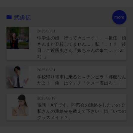
武勇伝
more
2025/08/31
中学生の娘「行ってきまーす！」→担任「娘
さんまだ登校してません…」私「！！？」後
日→ご近所奥さん「娘ちゃんの事で…（ﾆｺﾆ
ｺ）」
2025/08/31
学校帰り電車に乗ると→チンピラ「邪魔なん
だよ！」俺「は？」チ「テメー表出ろ！」
2025/08/19
電話「A子です。同窓会の連絡をしたいので
私さんの連絡先を教えて下さい」姉「いつの
クラスメイト？」