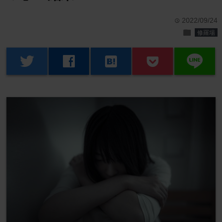
2022/09/24
time
folder
修羅場
line
twitter
facebook
hatenabookmark