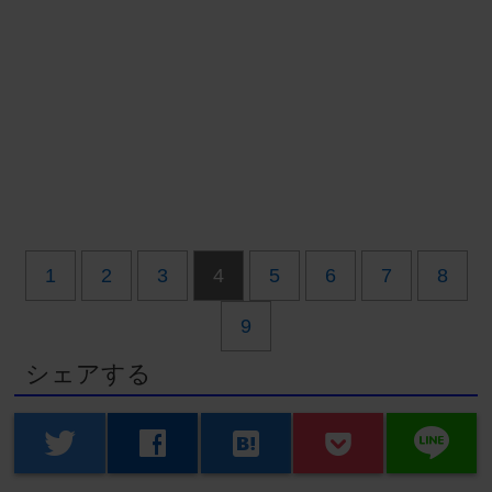
1
2
3
4
5
6
7
8
9
シェアする
line
twitter
facebook
hatenabookmark