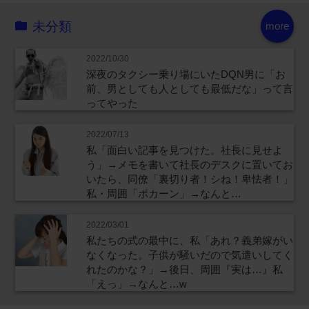
未分類
more
2022/10/30
深夜のタクシー乗り場にいたDQN男に「お
前、男としても人としても最低だな」って言
ってやった
2022/07/13
私「面白い記事を見つけた。社長に見せよ
う」→メモを書いて社長のデスクに置いてお
いたら、同僚「裏切り者！シね！卑怯者！」
私・周囲「ポカーン」→なんと…
2022/03/01
私たちの式の最中に、私「あれ？義弟嫁がい
なくなった。子供が騒いだので気遣いしてく
れたのかな？」→後日、周囲『実は…』私
「えっ」→なんと…w