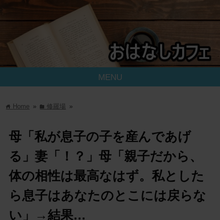
MENU
Home
»
修羅場
»
home
folder
母「私が息子の子を産んであげ
る」妻「！？」母「親子だから、
体の相性は最高なはず。私とした
ら息子はあなたのとこには戻らな
い」→結果…