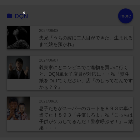
DQN
more
2024/06/08
夫兄『うちの嫁に二人目ができた。生まれる
まで娘を預かれ』
2024/06/07
義実家にとコンビニでご進物を買いに行く
と、DQN風女子店員が対応に・・私「熨斗
紙をつけてください」店『のしってなんです
かぁ？？』
2021/09/10
息子たちがスーパーのカートを８９３の車に
当てた！８９３「弁償しろよ」私『こっちは
子供がケガしてるんだ！警察呼ぶぞ！』→結
果・・・