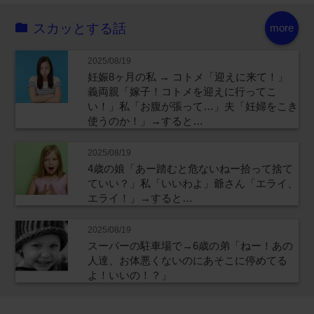
スカッとする話
more
2025/08/19
妊娠8ヶ月の私 → コトメ「迎えに来て！」
義両親「嫁子！コトメを迎えに行ってこ
い！」私「お腹が張って…」夫「妊婦をこき
使うのか！」→すると…
2025/08/19
4歳の娘「あー踏むと危ないねー拾って捨て
ていい？」私「いいわよ」爺さん「エライ、
エライ！」→すると…
2025/08/19
スーパーの駐車場で→6歳の弟「ねー！あの
人達、お体悪くないのにあそこに停めてる
よ！いいの！？」