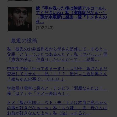
嫁『手を洗った後は除菌アルコールし
てくださいね』私（潔癖症だなぁ‥）
→孫が水疱瘡に感染→嫁『トメさんの
せ…
(192,243)
最近の投稿
私「彼氏のお弁当作るから母さん監修して」すると→
父親「どうしてふたつあるんだ？」私（ヤバっ…）母
「貴方の分よ。仲直りしたいんだって」→結果…
中学生の娘「行ってきまーす！」→担任「娘さんまだ
登校してません…」私「！！？」後日→ご近所奥さん
「娘ちゃんの事で…（ﾆｺﾆｺ）」
学校帰り電車に乗ると→チンピラ「邪魔なんだよ！」
俺「は？」チ「テメー表出ろ！」
トメ「飯が不味い」ウト・夫「トメは本当に私ちゃん
の事が好きだなぁ～ｗ」私「もう嫌！」夫「母さんは
お前が好きなんだよｗ」私（泣）→すると…