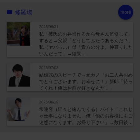
修羅場
more
2025/08/31
私「彼氏のお弁当作るから母さん監修して」
すると→父親「どうしてふたつあるんだ？」
私（ヤバっ…）母「貴方の分よ。仲直りした
いんだって」→結果…
2025/07/03
結婚式のスピーチで→元カノ『お二人共おめ
でとうございます。お幸せに！』新郎「待っ
てくれ！俺はお前が好きなんだ！」
2025/06/19
常連客（延々と絡んでくる）バイト「これじ
ゃ仕事になりません」俺「他のお客様にもご
迷惑になります。お帰り下さい」→数日後…