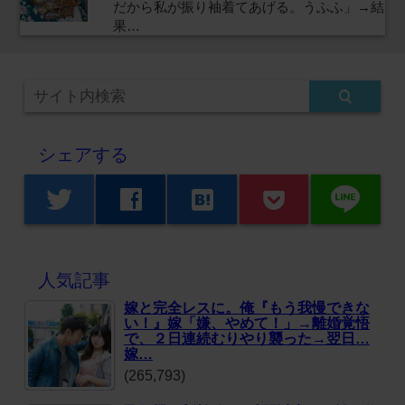
だから私が振り袖着てあげる。うふふ」→結
果…
シェアする
line
twitter
facebook
hatenabookmark
人気記事
嫁と完全レスに。俺『もう我慢できな
い！』嫁「嫌、やめて！」→離婚覚悟
で、２日連続むりやり襲った→翌日…
嫁…
(265,793)