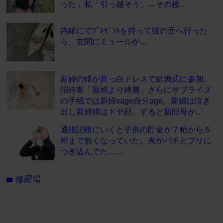
った」私「引っ越そう」→その後…
内緒にでﾌﾟﾚｾﾞﾝﾄを持って彼の元へ行った
ら、玄関にミュールが…
新婦の姉が真っ白ドレスで結婚式に参加。
招待客「新婦より綺麗」さらにサプライズ
の手紙では新婦sage自分age。新婦は泣き
出し新婦姉はドヤ顔。すると新郎母が…
通帳記帳にいくと子供の貯金が７桁から５
桁まで無くなっていた。夫がパチとプリに
つぎ込んでた……
修羅場
folder