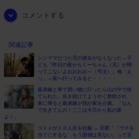
コメントする
down
関連記事
シンママだつた兄の彼女がなくなった→子
ども『昨日の夜からくーちゃん（兄）が帰
ってこないよおおおお～（号泣）』俺「え
っ」→家へ行ってみると・・・・・
義弟嫁と車で買い物に行ったら山の中で捨
てられた。歩き続けてようやく救助され、
家に帰ると義弟嫁が我が家を占拠。「なん
で生きてんの！ここは今日から私の家
よ！」
コトメが１０人目を妊娠 → 旦那「『ウチを
当てにするな、もう面倒は見ない』って言