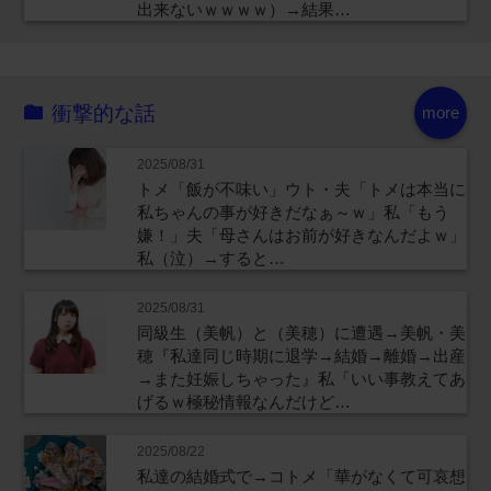
出来ないｗｗｗｗ）→結果…
衝撃的な話
more
2025/08/31
トメ「飯が不味い」ウト・夫「トメは本当に
私ちゃんの事が好きだなぁ～ｗ」私「もう
嫌！」夫「母さんはお前が好きなんだよｗ」
私（泣）→すると…
2025/08/31
同級生（美帆）と（美穂）に遭遇→美帆・美
穂『私達同じ時期に退学→結婚→離婚→出産
→また妊娠しちゃった』私「いい事教えてあ
げるｗ極秘情報なんだけど…
2025/08/22
私達の結婚式で→コトメ「華がなくて可哀想