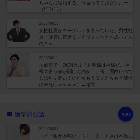
ちゃんに結婚するよう言ってくださいよー
（ｹﾞﾗｹﾞﾗ」
2025/08/13
女性社員がヨーグルトを食べていた。男性社
員「健康に気遣えてるワタシ〜とか思ってん
の？ｗ」
2025/08/11
居酒屋で→DQNカル『お客様は神様だ。神
様の言う事が聞けんのか！』俺（面白いので
しばらく聞いていたｗもうダメだｗもう我慢
出来ないｗｗｗｗ）→結果…
衝撃的な話
more
2025/08/31
トメ「飯が不味い」ウト・夫「トメは本当に