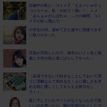
妊娠中の私に‥コトメ子「ええーいｗやっ
つけろーｗ」私「やめて！痛い！」トメ
「あらぁｗがんばれｗ」→その瞬間、コト
メ子が吹っ飛んで‥
小学生の頃、虐めてきた連中に我慢できず
に殴りかかった
旦那が浮気したので、相手のバイト先と親
戚と大学の知人達にばらしてやった…
「自省できないで好きなことしておいて周
りに理解なんて求めるな！人に優しさを求
める前に優しくしてもらえる努力をし
ろ！！」
庭に干していたマットがなくなったので新
しいのを買ったら、隣の旦那がなくしたマ