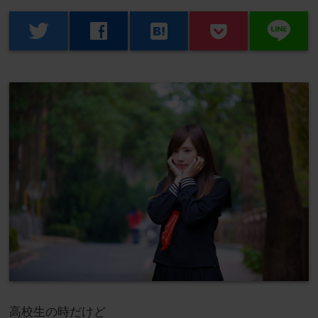
line
twitter
facebook
hatenabookmark
高校生の時だけど