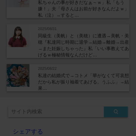
私ちゃんの事が好きだなぁ～ｗ」私「もう
嫌！」夫「母さんはお前が好きなんだよｗ」
私（泣）→すると…
2025/08/31
同級生（美帆）と（美穂）に遭遇→美帆・美
穂『私達同じ時期に退学→結婚→離婚→出産
→また妊娠しちゃった』私「いい事教えてあ
げるｗ極秘情報なんだけど…
2025/08/22
私達の結婚式で→コトメ「華がなくて可哀想
だから私が振り袖着てあげる。うふふ」→結
果…
シェアする