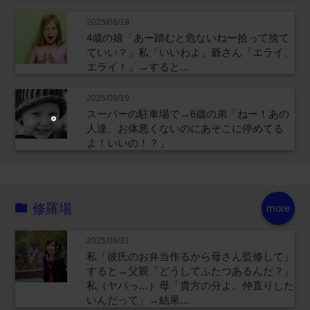
2025/08/19
4歳の娘「あー踏むと危ないねー拾って捨て
ていい？」私「いいわよ」爺さん「エライ、
エライ！」→すると…
2025/08/19
スーパーの駐車場で→6歳の弟「ねー！あの
人達、お体悪くないのにあそこに停めてる
よ！いいの！？」
修羅場
more
2025/08/31
私「彼氏のお弁当作るから母さん監修して」
すると→父親「どうしてふたつあるんだ？」
私（ヤバっ…）母「貴方の分よ。仲直りした
いんだって」→結果…