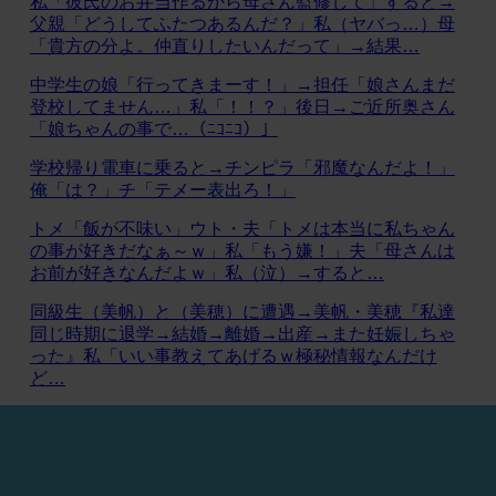
私「彼氏のお弁当作るから母さん監修して」すると→
父親「どうしてふたつあるんだ？」私（ヤバっ…）母
「貴方の分よ。仲直りしたいんだって」→結果…
中学生の娘「行ってきまーす！」→担任「娘さんまだ
登校してません…」私「！！？」後日→ご近所奥さん
「娘ちゃんの事で…（ﾆｺﾆｺ）」
学校帰り電車に乗ると→チンピラ「邪魔なんだよ！」
俺「は？」チ「テメー表出ろ！」
トメ「飯が不味い」ウト・夫「トメは本当に私ちゃん
の事が好きだなぁ～ｗ」私「もう嫌！」夫「母さんは
お前が好きなんだよｗ」私（泣）→すると…
同級生（美帆）と（美穂）に遭遇→美帆・美穂『私達
同じ時期に退学→結婚→離婚→出産→また妊娠しちゃ
った』私「いい事教えてあげるｗ極秘情報なんだけ
ど…