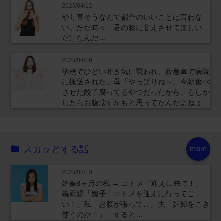
2025/04/12
やり直そうなんて都合のいいことは言わな
い。ただ時々、君の膝に甘えさせてほしい
だけなんだ…
2025/04/09
学校でひどい吐き気に襲われ、救急車で病院
に搬送された。母「やっぱりね～。今朝食べ
させた餃子腐ってるやつだったから、もしか
したらお腹壊すかもと思ってたんだよねぇ」
スカッとする話
more
2025/08/19
妊娠8ヶ月の私 → コトメ「迎えに来て！」
義両親「嫁子！コトメを迎えに行ってこ
い！」私「お腹が張って…」夫「妊婦をこき
使うのか！」→すると…