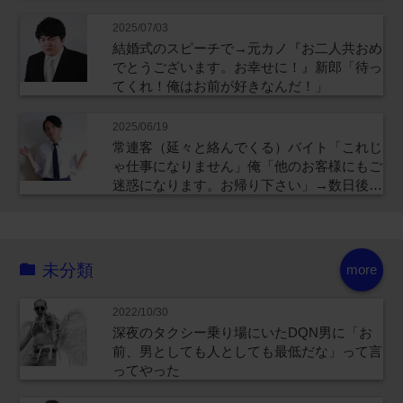
2025/07/03
結婚式のスピーチで→元カノ『お二人共おめ
でとうございます。お幸せに！』新郎「待っ
てくれ！俺はお前が好きなんだ！」
2025/06/19
常連客（延々と絡んでくる）バイト「これじ
ゃ仕事になりません」俺「他のお客様にもご
迷惑になります。お帰り下さい」→数日後…
未分類
more
2022/10/30
深夜のタクシー乗り場にいたDQN男に「お
前、男としても人としても最低だな」って言
ってやった