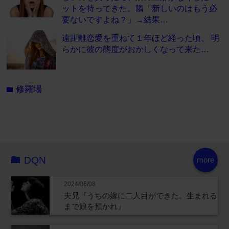
ットを持ってきた。隣「新しいのはもう必
要ないですよね？」→結果…
遠距離恋愛を重ねて１年ほど経った頃、 明
らかに彼の態度がおかしくなって来た…
修羅場
folder
DQN
more
2024/06/08
夫兄『うちの嫁に二人目ができた。生まれる
まで娘を預かれ』