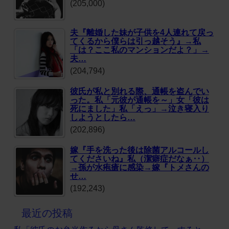
(205,000)
夫『離婚した妹が子供を4人連れて戻っ
てくるから僕らは引っ越そう』→私
「は？ここ私のマンションだよ？」→
夫…
(204,794)
彼氏が私と別れる際、通帳を盗んでい
った。私「元彼が通帳を～」女「彼は
死にました」私「えっ」→泣き寝入り
しようとしたら…
(202,896)
嫁『手を洗った後は除菌アルコールし
てくださいね』私（潔癖症だなぁ‥）
→孫が水疱瘡に感染→嫁『トメさんの
せ…
(192,243)
最近の投稿