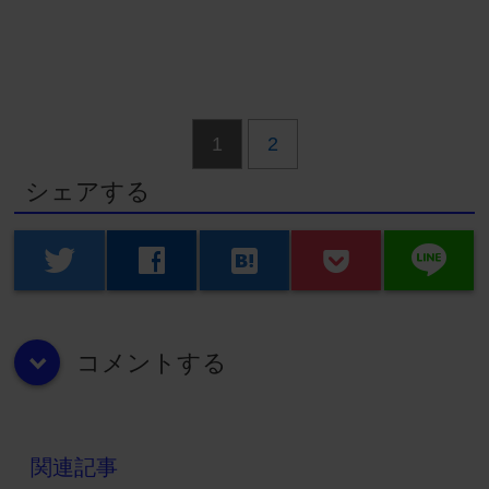
1
2
シェアする
line
twitter
facebook
hatenabookmark
コメントする
down
関連記事