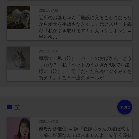
2025/07/03
近所のお婆ちゃん「施設に入ることになった
から愛犬を手放さなきゃ…」元アスリート義
母『私が引き取ります！』犬（ショボン）→
半年後…
2025/06/14
職場で→私（泣）→パートのおばさん「どう
したの？」私「ペットのうさぎが8歳でお星
様に（泣）」上司『だったらぬいぐるみでも
買え！』すると一通のメールが…
笑
more
2025/08/13
俺母が孫催促 → 嫁「義妹ちゃんの結婚式よ
り前に妊娠なんて出来ませんよーｗ早く義妹