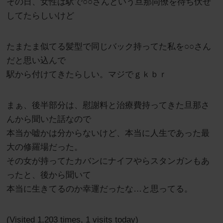
その日、女性は駅で○○さんという旦那同僚を待ち伏せ
してたらしいけど
たまたま似てる髪型で同じバック持ってた私を○○さん
だと思い込んで
駅から付けてきたらしい。マジでｇｋｂｒ
まぁ、後半部分は、慰謝料と治療費持ってきた旦那さ
んから聞いた話なので
本当か嘘かは分からないけど、本当に人生であった最
大の修羅場だった。
その女が持ってたカバンにナイフやらスタンガンもあ
ったと、後から聞いて
本当に生きてるのか幸運だったな…と思ってる。
(Visited 1,203 times, 1 visits today)