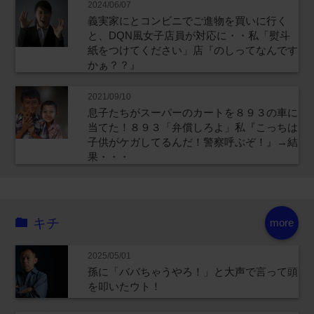
2024/06/07
義実家にとコンビニでご進物を買いに行く
と、DQN風女子店員が対応に・・私「熨斗
紙をつけてください」店『のしってなんです
かぁ？？』
2021/09/10
息子たちがスーパーのカートを８９３の車に
当てた！８９３「弁償しろよ」私『こっちは
子供がケガしてるんだ！警察呼ぶぞ！』→結
果・・・
キチ
more
2025/05/01
孫に「ババちゃうやろ！」と大声で言って頭
を叩いたウト！