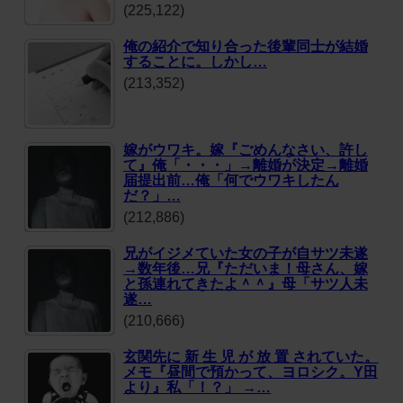
(225,122)
俺の紹介で知り合った後輩同士が結婚
することに。しかし…
(213,352)
嫁がウワキ。嫁『ごめんなさい、許し
て』俺「・・・」→離婚が決定→離婚
届提出前…俺「何でウワキしたん
だ？」…
(212,886)
兄がイジメていた女の子が自サツ未遂
→数年後…兄『ただいま！母さん、嫁
と孫連れてきたよ＾＾』母「サツ人未
遂…
(210,666)
玄関先に 新 生 児 が 放 置 されていた。
メモ『昼間で預かって、ヨロシク。Y田
より』私「！？」 →…