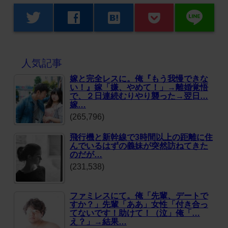
line
twitter
facebook
hatenabookmark
人気記事
嫁と完全レスに。俺『もう我慢できな
い！』嫁「嫌、やめて！」→離婚覚悟
で、２日連続むりやり襲った→翌日…
嫁…
(265,796)
飛行機と新幹線で3時間以上の距離に住
んでいるはずの義妹が突然訪ねてきた
のだが…
(231,538)
ファミレスにて。俺「先輩、デートで
すか？」先輩「ああ」女性「付き合っ
てないです！助けて！（泣」俺「…
え？」→結果…