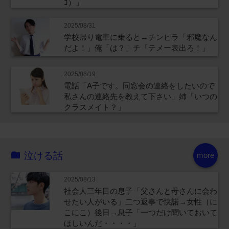
ｺ）」
2025/08/31
学校帰り電車に乗ると→チンピラ「邪魔なん
だよ！」俺「は？」チ「テメー表出ろ！」
2025/08/19
電話「A子です。同窓会の連絡をしたいので
私さんの連絡先を教えて下さい」姉「いつの
クラスメイト？」
泣ける話
more
2025/08/13
社会人三年目の息子「父さんと母さんに会わ
せたい人がいる」二つ返事で快諾→女性（に
こにこ）後日→息子「一つだけ聞いておいて
ほしいんだ・・・・」