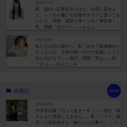
2022/07/13
私「面白い記事を見つけた。社長に見せよ
う」→メモを書いて社長のデスクに置いてお
いたら、同僚「裏切り者！シね！卑怯者！」
私・周囲「ポカーン」→なんと…
2022/03/01
私たちの式の最中に、私「あれ？義弟嫁がい
なくなった。子供が騒いだので気遣いしてく
れたのかな？」→後日、周囲『実は…』私
「えっ」→なんと…w
武勇伝
more
2025/08/31
中学生の娘「行ってきまーす！」→担任「娘
さんまだ登校してません…」私「！！？」後
日→ご近所奥さん「娘ちゃんの事で…（ﾆｺﾆ