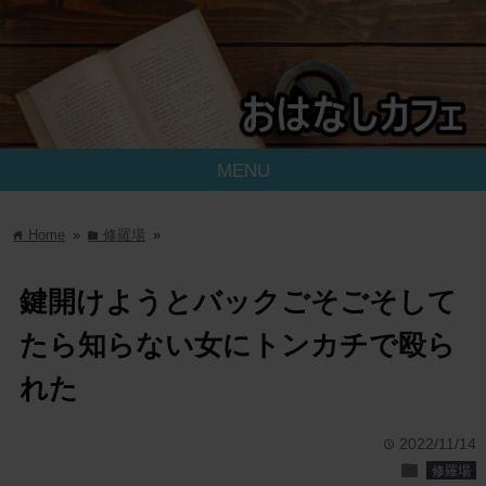
MENU
Home
»
修羅場
»
home
folder
鍵開けようとバックごそごそして
たら知らない女にトンカチで殴ら
れた
2022/11/14
time
folder
修羅場