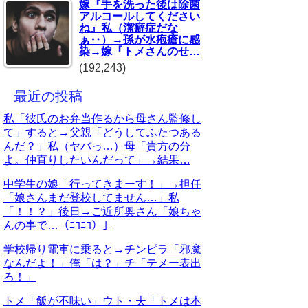
嫁『手を洗った後は除菌
アルコールしてください
ね』私（潔癖症だな
ぁ‥）→孫が水疱瘡に感
染→嫁『トメさんのせ…
(192,243)
最近の投稿
私「彼氏のお弁当作るから母さん監修し
て」すると→父親「どうしてふたつある
んだ？」私（ヤバっ…）母「貴方の分
よ。仲直りしたいんだって」→結果…
中学生の娘「行ってきまーす！」→担任
「娘さんまだ登校してません…」私
「！！？」後日→ご近所奥さん「娘ちゃ
んの事で…（ﾆｺﾆｺ）」
学校帰り電車に乗ると→チンピラ「邪魔
なんだよ！」俺「は？」チ「テメー表出
ろ！」
トメ「飯が不味い」ウト・夫「トメは本