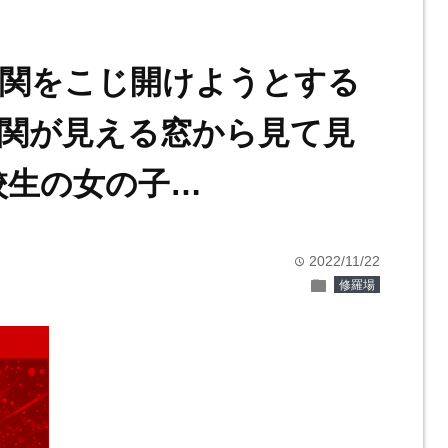
関をこじ開けようとする
関が見える窓から見て見
校生の女の子…
2022/11/22
time
folder
修羅場