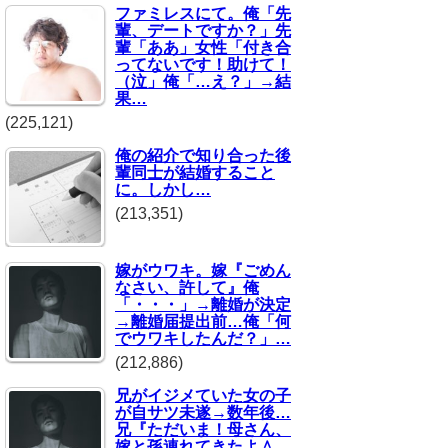
ファミレスにて。俺「先
輩、デートですか？」先
輩「ああ」女性「付き合
ってないです！助けて！
（泣」俺「…え？」→結
果…
(225,121)
俺の紹介で知り合った後
輩同士が結婚すること
に。しかし…
(213,351)
嫁がウワキ。嫁『ごめん
なさい、許して』俺
「・・・」→離婚が決定
→離婚届提出前…俺「何
でウワキしたんだ？」…
(212,886)
兄がイジメていた女の子
が自サツ未遂→数年後…
兄『ただいま！母さん、
嫁と孫連れてきたよ＾