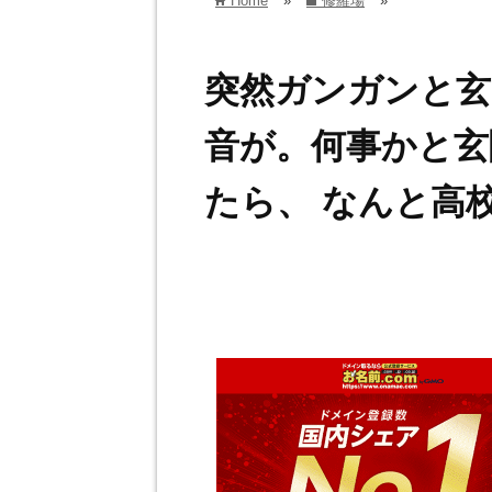
Home
»
修羅場
»
home
folder
突然ガンガンと玄
音が。何事かと玄
たら、 なんと高