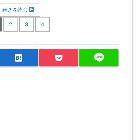
続きを読む
2
3
4
line
hatenabookmark