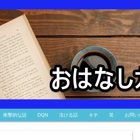
衝撃的な話
DQN
泣ける話
キチ
笑
お問い