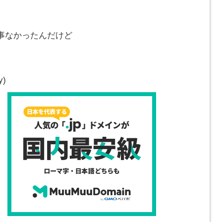
。
事なかったんだけど
y)