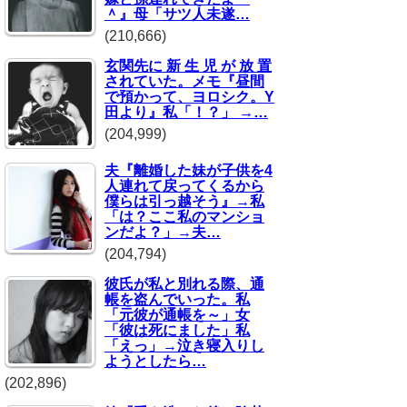
＾』母「サツ人未遂…
(210,666)
玄関先に 新 生 児 が 放 置
されていた。メモ『昼間
で預かって、ヨロシク。Y
田より』私「！？」 →…
(204,999)
夫『離婚した妹が子供を4
人連れて戻ってくるから
僕らは引っ越そう』→私
「は？ここ私のマンショ
ンだよ？」→夫…
(204,794)
彼氏が私と別れる際、通
帳を盗んでいった。私
「元彼が通帳を～」女
「彼は死にました」私
「えっ」→泣き寝入りし
ようとしたら…
(202,896)