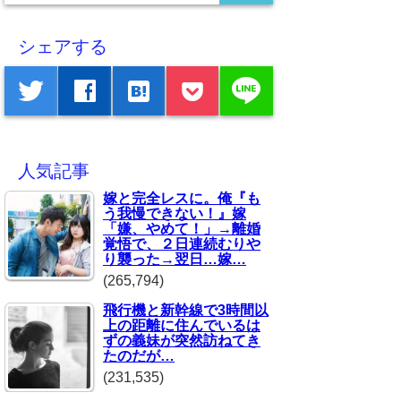
シェアする
line
twitter
facebook
hatenabookmark
人気記事
嫁と完全レスに。俺『も
う我慢できない！』嫁
「嫌、やめて！」→離婚
覚悟で、２日連続むりや
り襲った→翌日…嫁…
(265,794)
飛行機と新幹線で3時間以
上の距離に住んでいるは
ずの義妹が突然訪ねてき
たのだが…
(231,535)