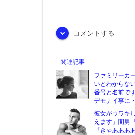
コメントする
down
関連記事
ファミリーカ
いとわからな
番号と名前で
デモナイ事に
彼女がウワキ
えます」間男
『きゃあああ