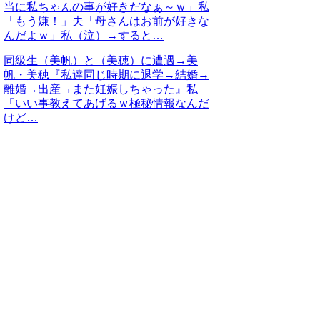
当に私ちゃんの事が好きだなぁ～ｗ」私
「もう嫌！」夫「母さんはお前が好きな
んだよｗ」私（泣）→すると…
同級生（美帆）と（美穂）に遭遇→美
帆・美穂『私達同じ時期に退学→結婚→
離婚→出産→また妊娠しちゃった』私
「いい事教えてあげるｗ極秘情報なんだ
けど…