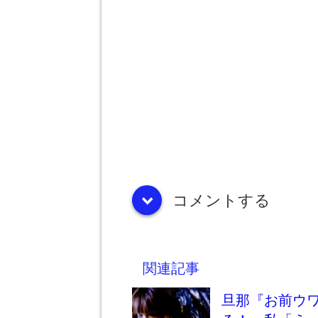
コメントする
down
関連記事
旦那『お前ウ