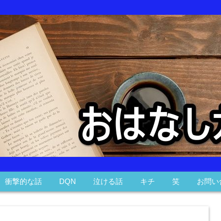
衝撃的な話
DQN
泣ける話
キチ
笑
お問い