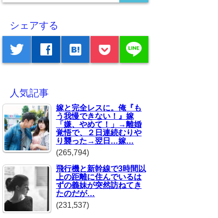
シェアする
line
twitter
facebook
hatenabookmark
人気記事
嫁と完全レスに。俺『も
う我慢できない！』嫁
「嫌、やめて！」→離婚
覚悟で、２日連続むりや
り襲った→翌日…嫁…
(265,794)
飛行機と新幹線で3時間以
上の距離に住んでいるは
ずの義妹が突然訪ねてき
たのだが…
(231,537)