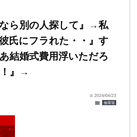
なら別の人探して』→私
彼氏にフラれた・・』す
あ結婚式費用浮いただろ
！』→
2024/04/23
time
folder
修羅場