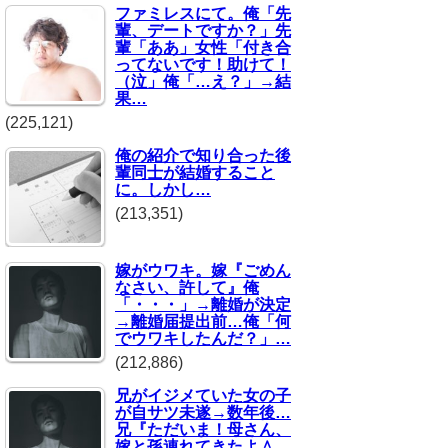
ファミレスにて。俺「先
輩、デートですか？」先
輩「ああ」女性「付き合
ってないです！助けて！
（泣」俺「…え？」→結
果…
(225,121)
俺の紹介で知り合った後
輩同士が結婚すること
に。しかし…
(213,351)
嫁がウワキ。嫁『ごめん
なさい、許して』俺
「・・・」→離婚が決定
→離婚届提出前…俺「何
でウワキしたんだ？」…
(212,886)
兄がイジメていた女の子
が自サツ未遂→数年後…
兄『ただいま！母さん、
嫁と孫連れてきたよ＾