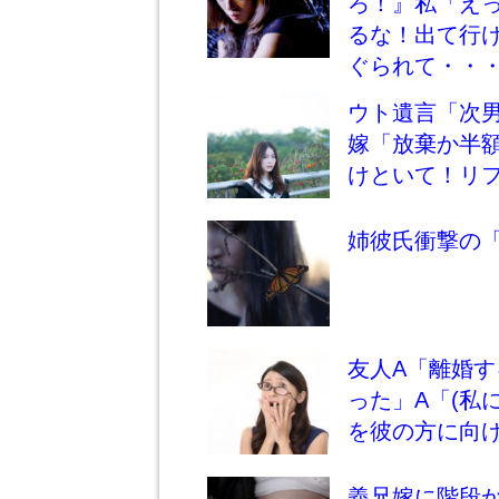
ろ！』私「え
るな！出て行
ぐられて・・
ウト遺言「次
嫁「放棄か半
けといて！リ
姉彼氏衝撃の
友人A「離婚
った」A「(私
を彼の方に向
義兄嫁に階段