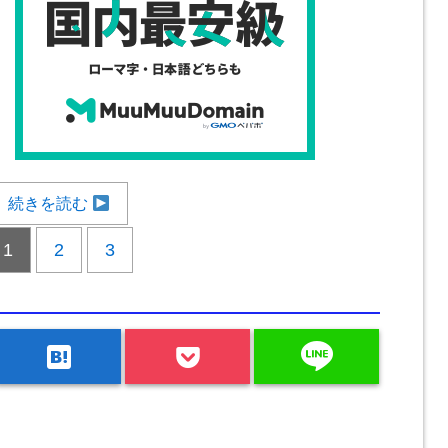
続きを読む
1
2
3
line
hatenabookmark