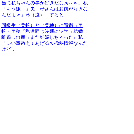
当に私ちゃんの事が好きだなぁ～ｗ」私
「もう嫌！」夫「母さんはお前が好きな
んだよｗ」私（泣）→すると…
同級生（美帆）と（美穂）に遭遇→美
帆・美穂『私達同じ時期に退学→結婚→
離婚→出産→また妊娠しちゃった』私
「いい事教えてあげるｗ極秘情報なんだ
けど…