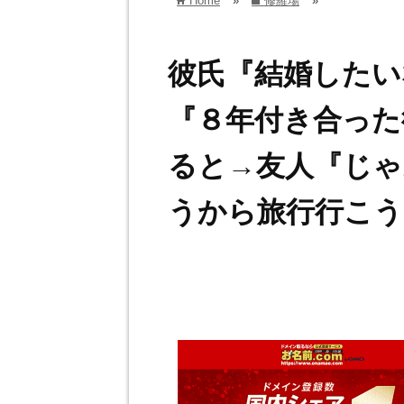
Home
»
修羅場
»
home
folder
彼氏『結婚したい
『８年付き合った
ると→友人『じゃ
うから旅行行こう