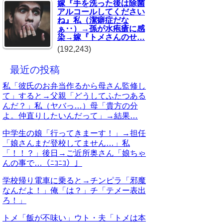
嫁『手を洗った後は除菌
アルコールしてください
ね』私（潔癖症だな
ぁ‥）→孫が水疱瘡に感
染→嫁『トメさんのせ…
(192,243)
最近の投稿
私「彼氏のお弁当作るから母さん監修し
て」すると→父親「どうしてふたつある
んだ？」私（ヤバっ…）母「貴方の分
よ。仲直りしたいんだって」→結果…
中学生の娘「行ってきまーす！」→担任
「娘さんまだ登校してません…」私
「！！？」後日→ご近所奥さん「娘ちゃ
んの事で…（ﾆｺﾆｺ）」
学校帰り電車に乗ると→チンピラ「邪魔
なんだよ！」俺「は？」チ「テメー表出
ろ！」
トメ「飯が不味い」ウト・夫「トメは本