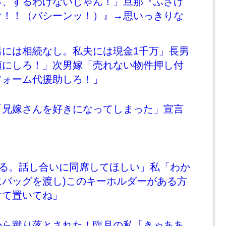
っ、するわけないじゃん！」旦那『ふざけ
け！！（バシーンッ！）』→思いっきりな
・
男には相続なし。私夫には現金1千万」長男
額にしろ！」次男嫁「売れない物件押し付
フォーム代援助しろ！」
「兄嫁さんを好きになってしまった」宣言
する。話し合いに同席してほしい」私「わか
にバッグを渡し)このキーホルダーがある方
けて置いてね」
から蹴り落とされた！臨月の私「きゃああ