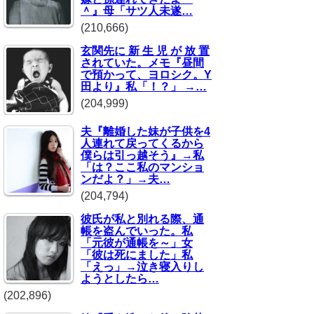
＾』母「サツ人未遂…
(210,666)
玄関先に 新 生 児 が 放 置
されていた。メモ『昼間
で預かって、ヨロシク。Y
田より』私「！？」 →…
(204,999)
夫『離婚した妹が子供を4
人連れて戻ってくるから
僕らは引っ越そう』→私
「は？ここ私のマンショ
ンだよ？」→夫…
(204,794)
彼氏が私と別れる際、通
帳を盗んでいった。私
「元彼が通帳を～」女
「彼は死にました」私
「えっ」→泣き寝入りし
ようとしたら…
(202,896)