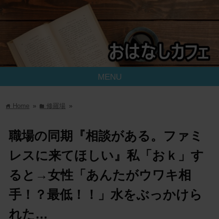
MENU
Home
»
修羅場
»
home
folder
職場の同期『相談がある。ファミ
レスに来てほしい』私「おｋ」す
ると→女性「あんたがウワキ相
手！？最低！！」水をぶっかけら
れた…