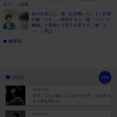
か？」→結果…
妹が出産した。俺『お見舞い行こう』妊婦
の嫁「ＯＫ」→帰宅すると…嫁「ペーパー
離婚して再婚して苗字を変えろ」俺『え
っ』→実は・・・
修羅場
folder
DQN
more
2024/06/08
夫兄『うちの嫁に二人目ができた。生まれる
まで娘を預かれ』
2024/06/07