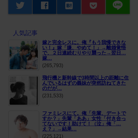
line
twitter
facebook
hatenabookmark
人気記事
嫁と完全レスに。俺『もう我慢できな
い！』嫁「嫌、やめて！」→離婚覚悟
で、２日連続むりやり襲った→翌日…
嫁…
(265,793)
飛行機と新幹線で3時間以上の距離に住
んでいるはずの義妹が突然訪ねてきた
のだが…
(231,533)
ファミレスにて。俺「先輩、デートで
すか？」先輩「ああ」女性「付き合っ
てないです！助けて！（泣」俺「…
え？」→結果…
(225,121)