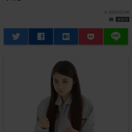
2024/11/06
time
folder
修羅場
line
twitter
facebook
hatenabookmark