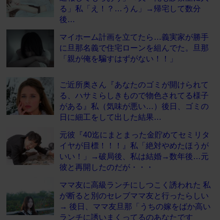
る」私「え！？…うん」→帰宅して数分
後…
マイホーム計画を立てたら…義実家が勝手
に旦那名義で住宅ローンを組んでた。旦那
「親が俺を騙すはずがない！！」
ご近所奥さん『あなたのゴミが開けられて
る、ハサミらしきもので物色されてる様子
がある』私（気味が悪い…）後日、ゴミの
日に細工をして出した結果…
元彼『40迄にまとまった金貯めてセミリタ
イヤが目標！！！』私「絶対やめたほうが
いい！」→破局後、私は結婚→数年後…元
彼と再開したのだが・・・
ママ友に高級ランチにしつこく誘われた 私
が断ると別のセレブママ友と行ったらしい
→ 後日、ママ友旦那「うちの嫁をばか高い
ランチに誘いまくってるのあなたです