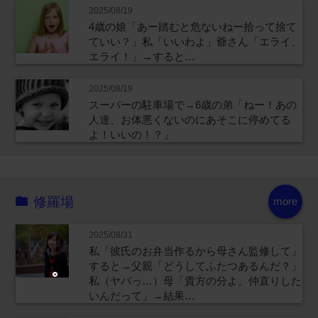
2025/08/19
4歳の娘「あー踏むと危ないねー拾って捨て
ていい？」私「いいわよ」爺さん「エライ、
エライ！」→すると…
2025/08/19
スーパーの駐車場で→6歳の弟「ねー！あの
人達、お体悪くないのにあそこに停めてる
よ！いいの！？」
修羅場
more
2025/08/31
私「彼氏のお弁当作るから母さん監修して」
すると→父親「どうしてふたつあるんだ？」
私（ヤバっ…）母「貴方の分よ。仲直りした
いんだって」→結果…