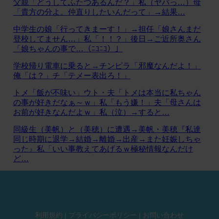
父親「どうしてふたつあるんだ？」私（ヤバっ…）母
「貴方の分よ。仲直りしたいんだって」→結果…
中学生の娘「行ってきまーす！」→担任「娘さんまだ
登校してません…」私「！！？」後日→ご近所奥さん
「娘ちゃんの事で…（ﾆｺﾆｺ）」
学校帰り電車に乗ると→チンピラ「邪魔なんだよ！」
俺「は？」チ「テメー表出ろ！」
トメ「飯が不味い」ウト・夫「トメは本当に私ちゃん
の事が好きだなぁ～ｗ」私「もう嫌！」夫「母さんは
お前が好きなんだよｗ」私（泣）→すると…
同級生（美帆）と（美穂）に遭遇→美帆・美穂『私達
同じ時期に退学→結婚→離婚→出産→また妊娠しちゃ
った』私「いい事教えてあげるｗ極秘情報なんだけ
ど…
利用規約
|
プライバシーポリシー
|
お問い合わせ