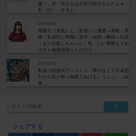
嫌！」夫「母さんはお前が好きなんだよｗ」
私（泣）→すると…
2025/08/31
同級生（美帆）と（美穂）に遭遇→美帆・美
穂『私達同じ時期に退学→結婚→離婚→出産
→また妊娠しちゃった』私「いい事教えてあ
げるｗ極秘情報なんだけど…
2025/08/22
私達の結婚式で→コトメ「華がなくて可哀想
だから私が振り袖着てあげる。うふふ」→結
果…
シェアする