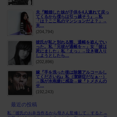
夫『離婚した妹が子供を4人連れて戻っ
てくるから僕らは引っ越そう』→私
「は？ここ私のマンションだよ？」→
夫…
(204,794)
彼氏が私と別れる際、通帳を盗んでい
った。私「元彼が通帳を～」女「彼は
死にました」私「えっ」→泣き寝入り
しようとしたら…
(202,896)
嫁『手を洗った後は除菌アルコールし
てくださいね』私（潔癖症だなぁ‥）
→孫が水疱瘡に感染→嫁『トメさんの
せ…
(192,243)
最近の投稿
私「彼氏のお弁当作るから母さん監修して」すると→