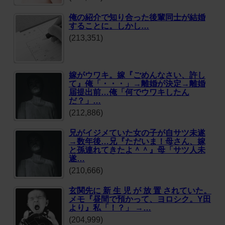
俺の紹介で知り合った後輩同士が結婚
することに。しかし…
(213,351)
嫁がウワキ。嫁『ごめんなさい、許し
て』俺「・・・」→離婚が決定→離婚
届提出前…俺「何でウワキしたん
だ？」…
(212,886)
兄がイジメていた女の子が自サツ未遂
→数年後…兄『ただいま！母さん、嫁
と孫連れてきたよ＾＾』母「サツ人未
遂…
(210,666)
玄関先に 新 生 児 が 放 置 されていた。
メモ『昼間で預かって、ヨロシク。Y田
より』私「！？」 →…
(204,999)