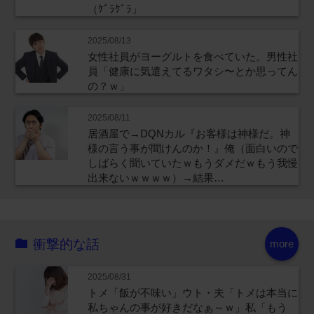
（ｹﾞﾗｹﾞﾗ」
2025/08/13
女性社員がヨーグルトを食べていた。男性社
員「健康に気遣えてるワタシ〜とか思ってん
の？ｗ」
2025/08/11
居酒屋で→DQNカル『お客様は神様だ。神
様の言う事が聞けんのか！』俺（面白いので
しばらく聞いていたｗもうダメだｗもう我慢
出来ないｗｗｗｗ）→結果…
衝撃的な話
more
2025/08/31
トメ「飯が不味い」ウト・夫「トメは本当に
私ちゃんの事が好きだなぁ～ｗ」私「もう