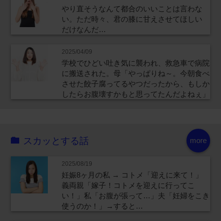
やり直そうなんて都合のいいことは言わな
い。ただ時々、君の膝に甘えさせてほしい
だけなんだ…
2025/04/09
学校でひどい吐き気に襲われ、救急車で病院
に搬送された。母「やっぱりね～。今朝食べ
させた餃子腐ってるやつだったから、もしか
したらお腹壊すかもと思ってたんだよねぇ」
スカッとする話
more
2025/08/19
妊娠8ヶ月の私 → コトメ「迎えに来て！」
義両親「嫁子！コトメを迎えに行ってこ
い！」私「お腹が張って…」夫「妊婦をこき
使うのか！」→すると…