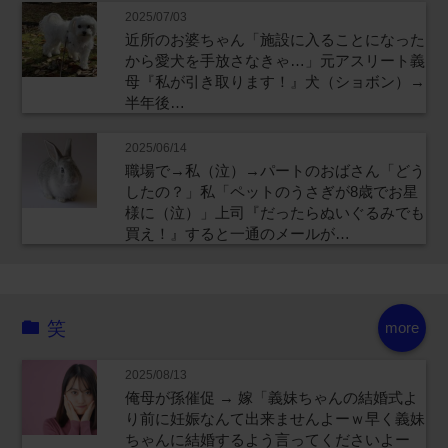
2025/07/03
近所のお婆ちゃん「施設に入ることになった
から愛犬を手放さなきゃ…」元アスリート義
母『私が引き取ります！』犬（ショボン）→
半年後…
2025/06/14
職場で→私（泣）→パートのおばさん「どう
したの？」私「ペットのうさぎが8歳でお星
様に（泣）」上司『だったらぬいぐるみでも
買え！』すると一通のメールが…
笑
more
2025/08/13
俺母が孫催促 → 嫁「義妹ちゃんの結婚式よ
り前に妊娠なんて出来ませんよーｗ早く義妹
ちゃんに結婚するよう言ってくださいよー