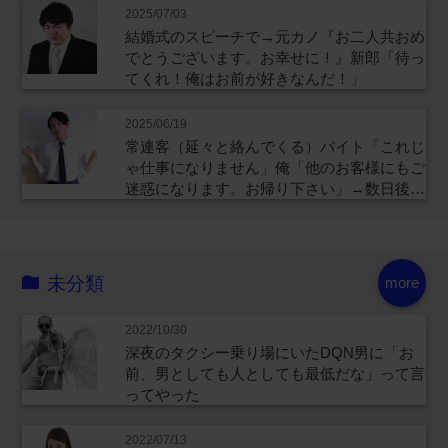
2025/07/03
結婚式のスピーチで→元カノ『お二人共おめ
でとうございます。お幸せに！』新郎「待っ
てくれ！俺はお前が好きなんだ！」
2025/06/19
常連客（延々と絡んでくる）バイト「これじ
ゃ仕事になりません」俺「他のお客様にもご
迷惑になります。お帰り下さい」→数日後…
未分類
more
2022/10/30
深夜のタクシー乗り場にいたDQN男に「お
前、男としても人としても最低だな」って言
ってやった
2022/07/13