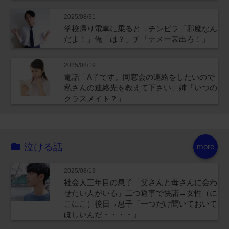
2025/08/31
学校帰り電車に乗ると→チンピラ「邪魔なん
だよ！」俺「は？」チ「テメー表出ろ！」
2025/08/19
電話「A子です。同窓会の連絡をしたいので
私さんの連絡先を教えて下さい」姉「いつの
クラスメイト？」
泣ける話
more
2025/08/13
社会人三年目の息子「父さんと母さんに会わ
せたい人がいる」二つ返事で快諾→女性（に
こにこ）後日→息子「一つだけ聞いておいて
ほしいんだ・・・・」