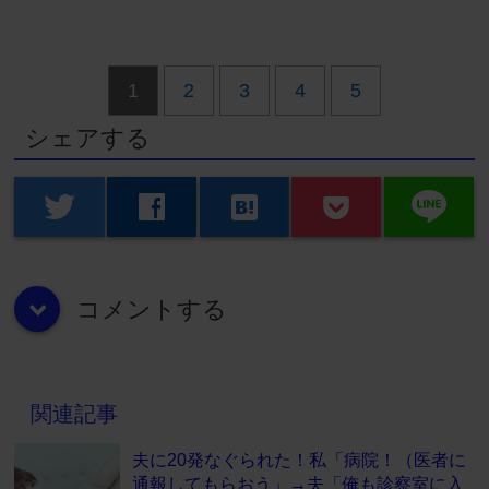
1
2
3
4
5
シェアする
line
twitter
facebook
hatenabookmark
コメントする
down
関連記事
夫に20発なぐられた！私「病院！（医者に
通報してもらおう」→夫「俺も診察室に入