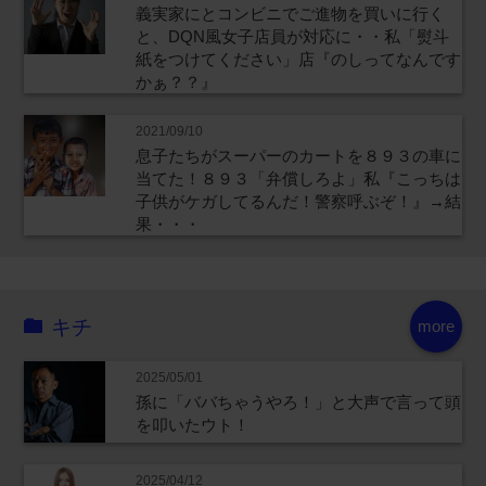
義実家にとコンビニでご進物を買いに行く
と、DQN風女子店員が対応に・・私「熨斗
紙をつけてください」店『のしってなんです
かぁ？？』
2021/09/10
息子たちがスーパーのカートを８９３の車に
当てた！８９３「弁償しろよ」私『こっちは
子供がケガしてるんだ！警察呼ぶぞ！』→結
果・・・
キチ
more
2025/05/01
孫に「ババちゃうやろ！」と大声で言って頭
を叩いたウト！
2025/04/12