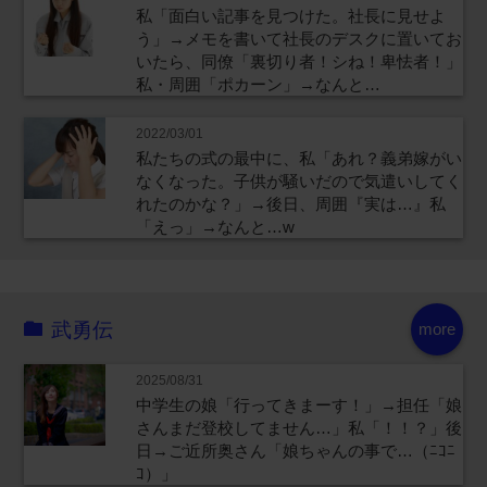
私「面白い記事を見つけた。社長に見せよ
う」→メモを書いて社長のデスクに置いてお
いたら、同僚「裏切り者！シね！卑怯者！」
私・周囲「ポカーン」→なんと…
2022/03/01
私たちの式の最中に、私「あれ？義弟嫁がい
なくなった。子供が騒いだので気遣いしてく
れたのかな？」→後日、周囲『実は…』私
「えっ」→なんと…w
武勇伝
more
2025/08/31
中学生の娘「行ってきまーす！」→担任「娘
さんまだ登校してません…」私「！！？」後
日→ご近所奥さん「娘ちゃんの事で…（ﾆｺﾆ
ｺ）」