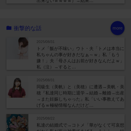
出来ないｗｗｗｗ）→結果…
衝撃的な話
more
2025/08/31
トメ「飯が不味い」ウト・夫「トメは本当に
私ちゃんの事が好きだなぁ～ｗ」私「もう
嫌！」夫「母さんはお前が好きなんだよｗ」
私（泣）→すると…
2025/08/31
同級生（美帆）と（美穂）に遭遇→美帆・美
穂『私達同じ時期に退学→結婚→離婚→出産
→また妊娠しちゃった』私「いい事教えてあ
げるｗ極秘情報なんだけど…
2025/08/22
私達の結婚式で→コトメ「華がなくて可哀想