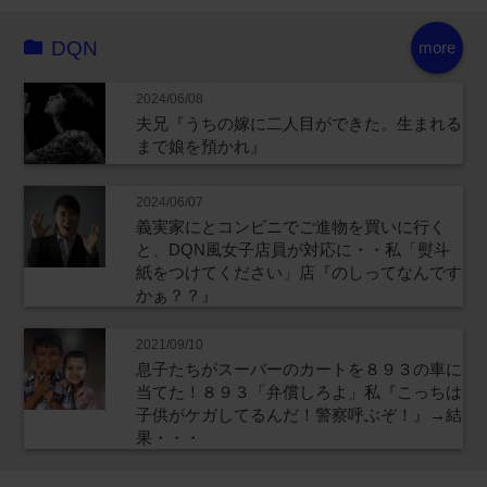
DQN
more
2024/06/08
夫兄『うちの嫁に二人目ができた。生まれる
まで娘を預かれ』
2024/06/07
義実家にとコンビニでご進物を買いに行く
と、DQN風女子店員が対応に・・私「熨斗
紙をつけてください」店『のしってなんです
かぁ？？』
2021/09/10
息子たちがスーパーのカートを８９３の車に
当てた！８９３「弁償しろよ」私『こっちは
子供がケガしてるんだ！警察呼ぶぞ！』→結
果・・・