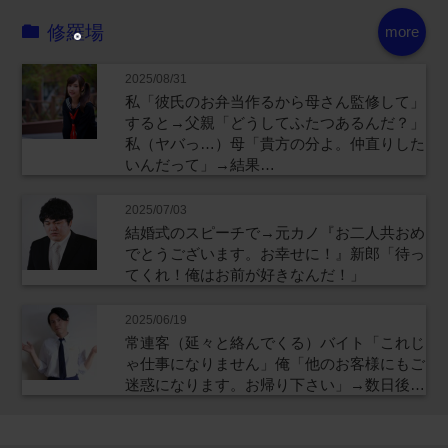
修羅場
more
2025/08/31
私「彼氏のお弁当作るから母さん監修して」
すると→父親「どうしてふたつあるんだ？」
私（ヤバっ…）母「貴方の分よ。仲直りした
いんだって」→結果…
2025/07/03
結婚式のスピーチで→元カノ『お二人共おめ
でとうございます。お幸せに！』新郎「待っ
てくれ！俺はお前が好きなんだ！」
2025/06/19
常連客（延々と絡んでくる）バイト「これじ
ゃ仕事になりません」俺「他のお客様にもご
迷惑になります。お帰り下さい」→数日後…