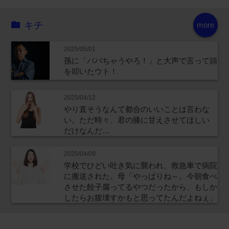
キチ
more
2025/05/01
孫に「ババちゃうやろ！」と大声で言って頭
を叩いたウト！
2025/04/12
やり直そうなんて都合のいいことは言わな
い。ただ時々、君の膝に甘えさせてほしい
だけなんだ…
2025/04/09
学校でひどい吐き気に襲われ、救急車で病院
に搬送された。母「やっぱりね～。今朝食べ
させた餃子腐ってるやつだったから、もしか
したらお腹壊すかもと思ってたんだよねぇ」