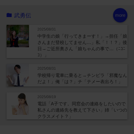
武勇伝
more
2025/08/31
中学生の娘「行ってきまーす！」→担任「娘
さんまだ登校してません…」私「！！？」後
日→ご近所奥さん「娘ちゃんの事で…（ﾆｺﾆ
ｺ）」
2025/08/31
学校帰り電車に乗ると→チンピラ「邪魔なん
だよ！」俺「は？」チ「テメー表出ろ！」
2025/08/19
電話「A子です。同窓会の連絡をしたいので
私さんの連絡先を教えて下さい」姉「いつの
クラスメイト？」