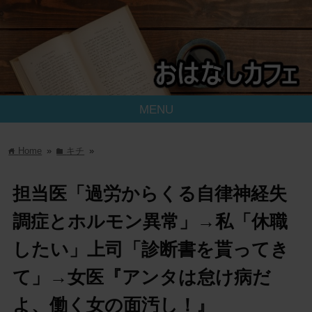
MENU
Home
»
キチ
»
home
folder
担当医「過労からくる自律神経失
調症とホルモン異常」→私「休職
したい」上司「診断書を貰ってき
て」→女医『アンタは怠け病だ
よ、働く女の面汚し！』