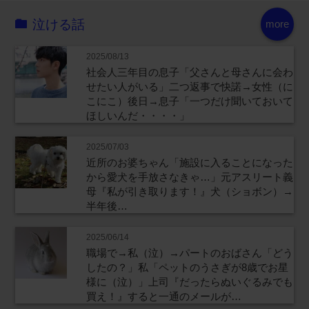
泣ける話
more
2025/08/13
社会人三年目の息子「父さんと母さんに会わ
せたい人がいる」二つ返事で快諾→女性（に
こにこ）後日→息子「一つだけ聞いておいて
ほしいんだ・・・・」
2025/07/03
近所のお婆ちゃん「施設に入ることになった
から愛犬を手放さなきゃ…」元アスリート義
母『私が引き取ります！』犬（ショボン）→
半年後…
2025/06/14
職場で→私（泣）→パートのおばさん「どう
したの？」私「ペットのうさぎが8歳でお星
様に（泣）」上司『だったらぬいぐるみでも
買え！』すると一通のメールが…