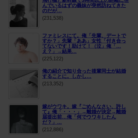
んでいるはずの義妹が突然訪ねてきた
のだが…
(231,538)
ファミレスにて。俺「先輩、デートで
すか？」先輩「ああ」女性「付き合っ
てないです！助けて！（泣」俺「…
え？」→結果…
(225,122)
俺の紹介で知り合った後輩同士が結婚
することに。しかし…
(213,352)
嫁がウワキ。嫁『ごめんなさい、許し
て』俺「・・・」→離婚が決定→離婚
届提出前…俺「何でウワキしたん
だ？」…
(212,886)