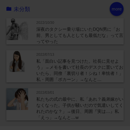
未分類
more
2022/10/30
深夜のタクシー乗り場にいたDQN男に「お
前、男としても人としても最低だな」って言
ってやった
2022/07/13
私「面白い記事を見つけた。社長に見せよ
う」→メモを書いて社長のデスクに置いてお
いたら、同僚「裏切り者！シね！卑怯者！」
私・周囲「ポカーン」→なんと…
2022/03/01
私たちの式の最中に、私「あれ？義弟嫁がい
なくなった。子供が騒いだので気遣いしてく
れたのかな？」→後日、周囲『実は…』私
「えっ」→なんと…w