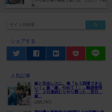
だから私が振り袖着てあげる。うふふ」→結
果…
シェアする
line
twitter
facebook
hatenabookmark
人気記事
嫁と完全レスに。俺『もう我慢できな
い！』嫁「嫌、やめて！」→離婚覚悟
で、２日連続むりやり襲った→翌日…
嫁…
(265,797)
飛行機と新幹線で3時間以上の距離に住