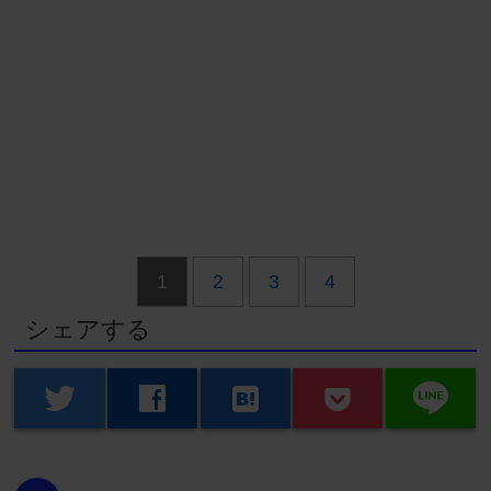
1
2
3
4
シェアする
line
twitter
facebook
hatenabookmark