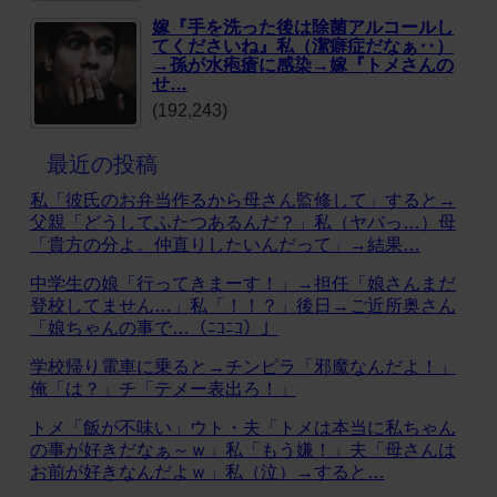
嫁『手を洗った後は除菌アルコールし
てくださいね』私（潔癖症だなぁ‥）
→孫が水疱瘡に感染→嫁『トメさんの
せ…
(192,243)
最近の投稿
私「彼氏のお弁当作るから母さん監修して」すると→
父親「どうしてふたつあるんだ？」私（ヤバっ…）母
「貴方の分よ。仲直りしたいんだって」→結果…
中学生の娘「行ってきまーす！」→担任「娘さんまだ
登校してません…」私「！！？」後日→ご近所奥さん
「娘ちゃんの事で…（ﾆｺﾆｺ）」
学校帰り電車に乗ると→チンピラ「邪魔なんだよ！」
俺「は？」チ「テメー表出ろ！」
トメ「飯が不味い」ウト・夫「トメは本当に私ちゃん
の事が好きだなぁ～ｗ」私「もう嫌！」夫「母さんは
お前が好きなんだよｗ」私（泣）→すると…