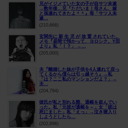
兄がイジメていた女の子が自サツ未遂
→数年後…兄『ただいま！母さん、嫁
と孫連れてきたよ＾＾』母「サツ人未
遂…
(210,666)
玄関先に 新 生 児 が 放 置 されていた。
メモ『昼間で預かって、ヨロシク。Y田
より』私「！？」 →…
(205,000)
夫『離婚した妹が子供を4人連れて戻っ
てくるから僕らは引っ越そう』→私
「は？ここ私のマンションだよ？」→
夫…
(204,794)
彼氏が私と別れる際、通帳を盗んでい
った。私「元彼が通帳を～」女「彼は
死にました」私「えっ」→泣き寝入り
しようとしたら…
(202,896)