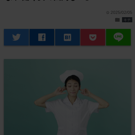
2025/02/05
time
folder
キチ
line
twitter
facebook
hatenabookmark