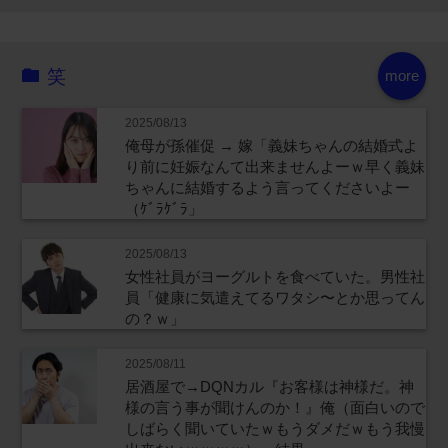
笑
more
2025/08/13
俺母が孫催促 → 嫁「義妹ちゃんの結婚式よ
り前に妊娠なんて出来ませんよーｗ早く義妹
ちゃんに結婚するよう言ってくださいよー
（ｹﾞﾗｹﾞﾗ」
2025/08/13
女性社員がヨーグルトを食べていた。男性社
員「健康に気遣えてるワタシ〜とか思ってん
の？ｗ」
2025/08/11
居酒屋で→DQNカル『お客様は神様だ。神
様の言う事が聞けんのか！』俺（面白いので
しばらく聞いていたｗもうダメだｗもう我慢