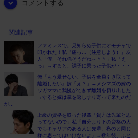
コメントする
down
関連記事
ファミレスで。見知らぬ子供にオモチャで
叩かれた！私『痛っ…（注意しよう）』友
人「僕、それ強そうだね～＾＾」私『え
っ』→すると、調子に乗った子供が・・・
俺『もう愛せない。子供を全員引き取って
離婚したい』嫁「え？」→メシマズの嫁の
ワガママに我慢ができず離婚を切り出した
→すると嫁は掌を返しすり寄って来たのだ
が…
上級の資格を取った後輩「貴方は先輩と思
ってないので」私『自分より下の資格の人
でもキャリアのある人は先輩。私のと同じ
様に思ってはいけないよ』→数年後、ふと