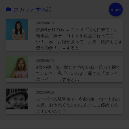
スカッとする話
more
2025/08/19
妊娠8ヶ月の私 → コトメ「迎えに来て！」
義両親「嫁子！コトメを迎えに行ってこ
い！」私「お腹が張って…」夫「妊婦をこき
使うのか！」→すると…
2025/08/19
4歳の娘「あー踏むと危ないねー拾って捨て
ていい？」私「いいわよ」爺さん「エライ、
エライ！」→すると…
2025/08/19
スーパーの駐車場で→6歳の弟「ねー！あの
人達、お体悪くないのにあそこに停めてる
よ！いいの！？」