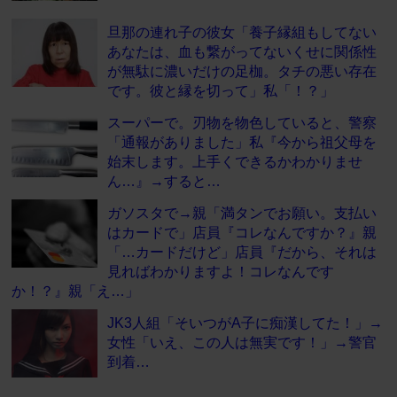
旦那の連れ子の彼女「養子縁組もしてない
あなたは、血も繋がってないくせに関係性
が無駄に濃いだけの足枷。タチの悪い存在
です。彼と縁を切って」私「！？」
スーパーで。刃物を物色していると、警察
「通報がありました」私『今から祖父母を
始末します。上手くできるかわかりませ
ん…』→すると…
ガソスタで→親「満タンでお願い。支払い
はカードで」店員『コレなんですか？』親
「…カードだけど」店員『だから、それは
見ればわかりますよ！コレなんです
か！？』親「え…」
JK3人組「そいつがA子に痴漢してた！」→
女性「いえ、この人は無実です！」→警官
到着…