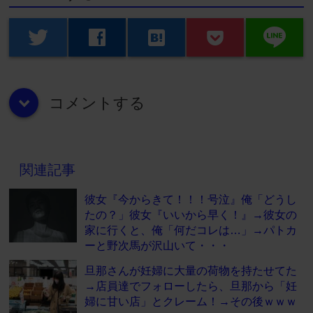
line
twitter
facebook
hatenabookmark
コメントする
down
関連記事
彼女『今からきて！！！号泣』俺「どうし
たの？」彼女『いいから早く！』→彼女の
家に行くと、俺「何だコレは…」→パトカ
ーと野次馬が沢山いて・・・
旦那さんが妊婦に大量の荷物を持たせてた
→店員達でフォローしたら、旦那から「妊
婦に甘い店」とクレーム！→その後ｗｗｗ