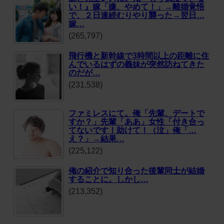
い！』嫁「嫌、やめて！」→離婚覚悟
で、２日連続むりやり襲った→翌日…
嫁…
(265,797)
飛行機と新幹線で3時間以上の距離に住
んでいるはずの義妹が突然訪ねてきた
のだが…
(231,538)
ファミレスにて。俺「先輩、デートで
すか？」先輩「ああ」女性「付き合っ
てないです！助けて！（泣」俺「…
え？」→結果…
(225,122)
俺の紹介で知り合った後輩同士が結婚
することに。しかし…
(213,352)