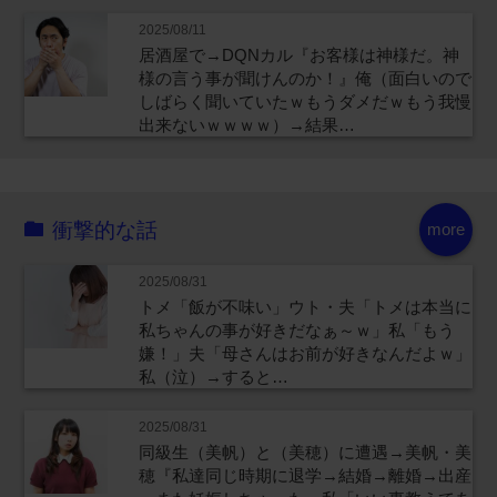
2025/08/11
居酒屋で→DQNカル『お客様は神様だ。神
様の言う事が聞けんのか！』俺（面白いので
しばらく聞いていたｗもうダメだｗもう我慢
出来ないｗｗｗｗ）→結果…
衝撃的な話
more
2025/08/31
トメ「飯が不味い」ウト・夫「トメは本当に
私ちゃんの事が好きだなぁ～ｗ」私「もう
嫌！」夫「母さんはお前が好きなんだよｗ」
私（泣）→すると…
2025/08/31
同級生（美帆）と（美穂）に遭遇→美帆・美
穂『私達同じ時期に退学→結婚→離婚→出産