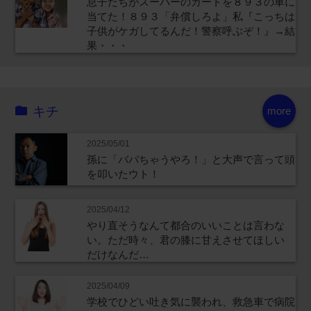
息子たちがスーパーのカートを８９３の車に
当てた！８９３「弁償しろよ」私『こっちは
子供がケガしてるんだ！警察呼ぶぞ！』→結
果・・・
キチ
more
2025/05/01
孫に「ババちゃうやろ！」と大声で言って頭
を叩いたウト！
2025/04/12
やり直そうなんて都合のいいことは言わな
い。ただ時々、君の膝に甘えさせてほしい
だけなんだ…
2025/04/09
学校でひどい吐き気に襲われ、救急車で病院