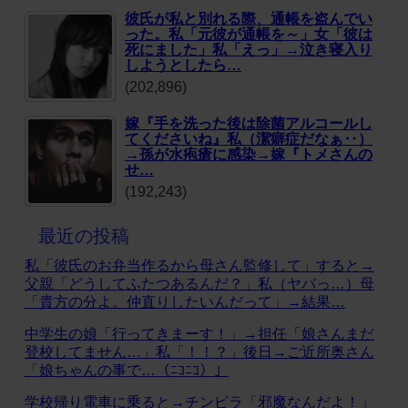
彼氏が私と別れる際、通帳を盗んでい
った。私「元彼が通帳を～」女「彼は
死にました」私「えっ」→泣き寝入り
しようとしたら…
(202,896)
嫁『手を洗った後は除菌アルコールし
てくださいね』私（潔癖症だなぁ‥）
→孫が水疱瘡に感染→嫁『トメさんの
せ…
(192,243)
最近の投稿
私「彼氏のお弁当作るから母さん監修して」すると→
父親「どうしてふたつあるんだ？」私（ヤバっ…）母
「貴方の分よ。仲直りしたいんだって」→結果…
中学生の娘「行ってきまーす！」→担任「娘さんまだ
登校してません…」私「！！？」後日→ご近所奥さん
「娘ちゃんの事で…（ﾆｺﾆｺ）」
学校帰り電車に乗ると→チンピラ「邪魔なんだよ！」