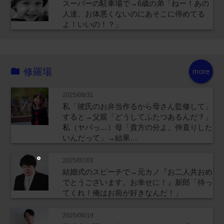
スーパーの駐車場で→6歳の弟「ねー！あの
人達、お体悪くないのにあそこに停めてる
よ！いいの！？」
修羅場
more
2025/08/31
私「彼氏のお弁当作るから母さん監修して」
すると→父親「どうしてふたつあるんだ？」
私（ヤバっ…）母「貴方の分よ。仲直りした
いんだって」→結果…
2025/07/03
結婚式のスピーチで→元カノ『お二人共おめ
でとうございます。お幸せに！』新郎「待っ
てくれ！俺はお前が好きなんだ！」
2025/06/19