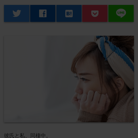
line
twitter
facebook
hatenabookmark
彼氏と私、同棲中。