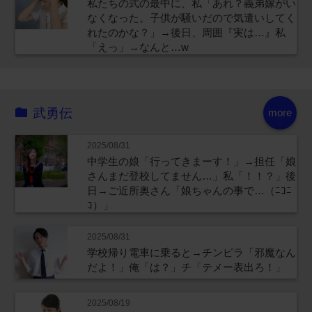
私たちの式の最中に、私「あれ？義弟嫁がい
なくなった。子供が騒いだので気遣いしてく
れたのかな？」→後日、周囲『実は…』私
「えっ」→なんと…w
武勇伝
more
2025/08/31
中学生の娘「行ってきまーす！」→担任「娘
さんまだ登校してません…」私「！！？」後
日→ご近所奥さん「娘ちゃんの事で…（ﾆｺﾆ
ｺ）」
2025/08/31
学校帰り電車に乗ると→チンピラ「邪魔なん
だよ！」俺「は？」チ「テメー表出ろ！」
2025/08/19