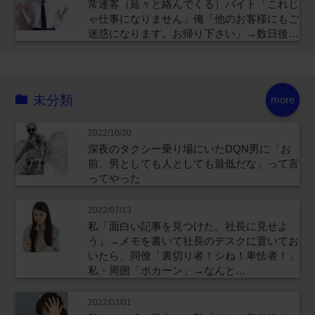
常連客（延々と絡んでくる）バイト「これじ
ゃ仕事になりません」俺「他のお客様にもご
迷惑になります。お帰り下さい」→数日後…
未分類
more
2022/10/30
深夜のタクシー乗り場にいたDQN男に「お
前、男としても人としても最低だな」って言
ってやった
2022/07/13
私「面白い記事を見つけた。社長に見せよ
う」→メモを書いて社長のデスクに置いてお
いたら、同僚「裏切り者！シね！卑怯者！」
私・周囲「ポカーン」→なんと…
2022/03/01