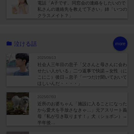
電話「A子です。同窓会の連絡をしたいので
私さんの連絡先を教えて下さい」姉「いつの
クラスメイト？」
泣ける話
more
2025/08/13
社会人三年目の息子「父さんと母さんに会わ
せたい人がいる」二つ返事で快諾→女性（に
こにこ）後日→息子「一つだけ聞いておいて
ほしいんだ・・・・」
2025/07/03
近所のお婆ちゃん「施設に入ることになった
から愛犬を手放さなきゃ…」元アスリート義
母『私が引き取ります！』犬（ショボン）→
半年後…