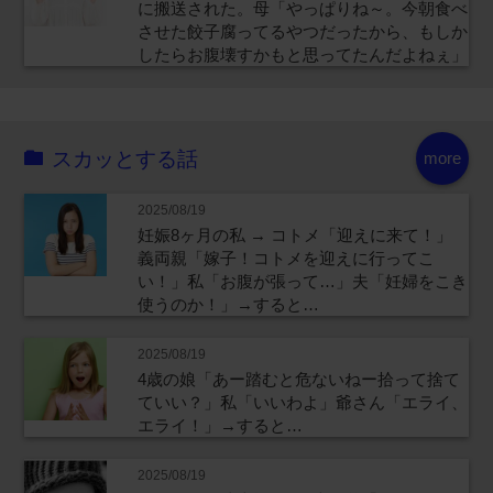
に搬送された。母「やっぱりね～。今朝食べ
させた餃子腐ってるやつだったから、もしか
したらお腹壊すかもと思ってたんだよねぇ」
スカッとする話
more
2025/08/19
妊娠8ヶ月の私 → コトメ「迎えに来て！」
義両親「嫁子！コトメを迎えに行ってこ
い！」私「お腹が張って…」夫「妊婦をこき
使うのか！」→すると…
2025/08/19
4歳の娘「あー踏むと危ないねー拾って捨て
ていい？」私「いいわよ」爺さん「エライ、
エライ！」→すると…
2025/08/19