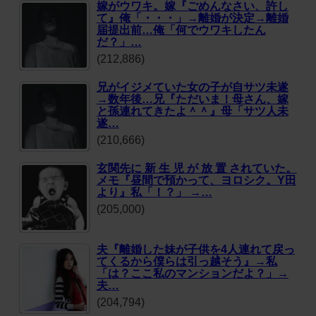
嫁がウワキ。嫁『ごめんなさい、許し
て』俺「・・・」→離婚が決定→離婚
届提出前…俺「何でウワキしたん
だ？」…
(212,886)
兄がイジメていた女の子が自サツ未遂
→数年後…兄『ただいま！母さん、嫁
と孫連れてきたよ＾＾』母「サツ人未
遂…
(210,666)
玄関先に 新 生 児 が 放 置 されていた。
メモ『昼間で預かって、ヨロシク。Y田
より』私「！？」 →…
(205,000)
夫『離婚した妹が子供を4人連れて戻っ
てくるから僕らは引っ越そう』→私
「は？ここ私のマンションだよ？」→
夫…
(204,794)