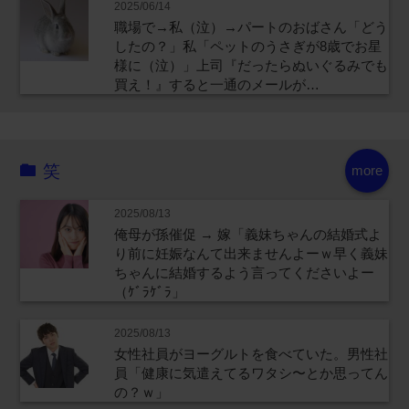
2025/06/14
職場で→私（泣）→パートのおばさん「どう
したの？」私「ペットのうさぎが8歳でお星
様に（泣）」上司『だったらぬいぐるみでも
買え！』すると一通のメールが…
笑
more
2025/08/13
俺母が孫催促 → 嫁「義妹ちゃんの結婚式よ
り前に妊娠なんて出来ませんよーｗ早く義妹
ちゃんに結婚するよう言ってくださいよー
（ｹﾞﾗｹﾞﾗ」
2025/08/13
女性社員がヨーグルトを食べていた。男性社
員「健康に気遣えてるワタシ〜とか思ってん
の？ｗ」