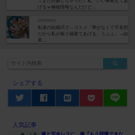
→また妊娠しちゃった』私「いい事教えてあ
げるｗ極秘情報なんだけど…
2025/08/22
私達の結婚式で→コトメ「華がなくて可哀想
だから私が振り袖着てあげる。うふふ」→結
果…
シェアする
line
twitter
facebook
hatenabookmark
人気記事
嫁と完全レスに。俺『もう我慢できな