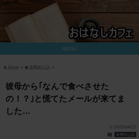
MENU
Home
»
衝撃的な話
»
home
folder
彼母から｢なんで食べさせた
の！？｣と慌てたメールが来てま
した…
2025/04/12
time
folder
衝撃的な話