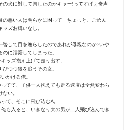
その犬に対して興したのかキャー!ってすげぇ奇声
目の悪い人は明らかに困って「ちょっと、ごめん
キッズお構いなし。
一瞥して目を逸らしたのであれが母親なのか?いや
るのに躊躇してしまった。
そキッズ抱え上げて走り出す。
叫びつつ後を追うその女。
追いかける俺。
やってて、子供一人抱えても走る速度は全然変わら
けない。
あって、そこに飛び込むA。
て俺も入ると、いきなり大の男が二人飛び込んでき