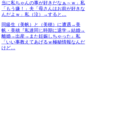
当に私ちゃんの事が好きだなぁ～ｗ」私
「もう嫌！」夫「母さんはお前が好きな
んだよｗ」私（泣）→すると…
同級生（美帆）と（美穂）に遭遇→美
帆・美穂『私達同じ時期に退学→結婚→
離婚→出産→また妊娠しちゃった』私
「いい事教えてあげるｗ極秘情報なんだ
けど…