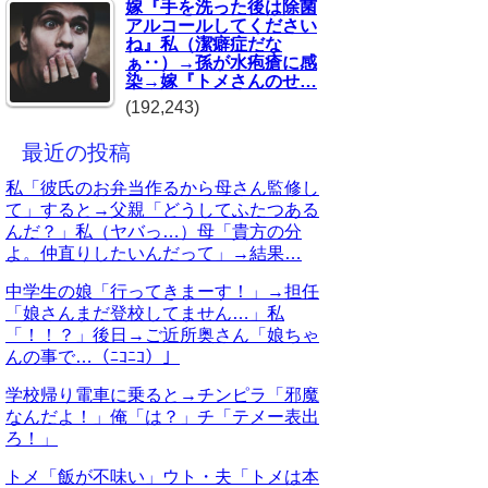
嫁『手を洗った後は除菌
アルコールしてください
ね』私（潔癖症だな
ぁ‥）→孫が水疱瘡に感
染→嫁『トメさんのせ…
(192,243)
最近の投稿
私「彼氏のお弁当作るから母さん監修し
て」すると→父親「どうしてふたつある
んだ？」私（ヤバっ…）母「貴方の分
よ。仲直りしたいんだって」→結果…
中学生の娘「行ってきまーす！」→担任
「娘さんまだ登校してません…」私
「！！？」後日→ご近所奥さん「娘ちゃ
んの事で…（ﾆｺﾆｺ）」
学校帰り電車に乗ると→チンピラ「邪魔
なんだよ！」俺「は？」チ「テメー表出
ろ！」
トメ「飯が不味い」ウト・夫「トメは本