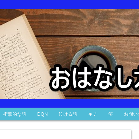
衝撃的な話
DQN
泣ける話
キチ
笑
お問い