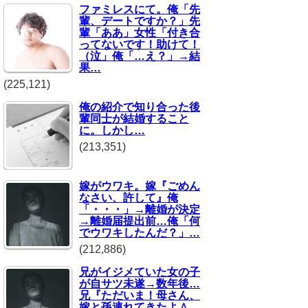
ファミレスにて。俺「先
輩、デートですか？」先
輩「ああ」女性「付き合
ってないです！助けて！
（泣」俺「…え？」→結
果…
(225,121)
俺の紹介で知り合った後
輩同士が結婚すること
に。しかし…
(213,351)
嫁がウワキ。嫁『ごめん
なさい、許して』俺
「・・・」→離婚が決定
→離婚届提出前…俺「何
でウワキしたんだ？」…
(212,886)
兄がイジメていた女の子
が自サツ未遂→数年後…
兄『ただいま！母さん、
嫁と孫連れてきたよ＾