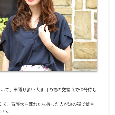
ていて、車通り多い大き目の道の交差点で信号待ち
くて、盲導犬を連れた杖持った人が道の端で信号
だわ。