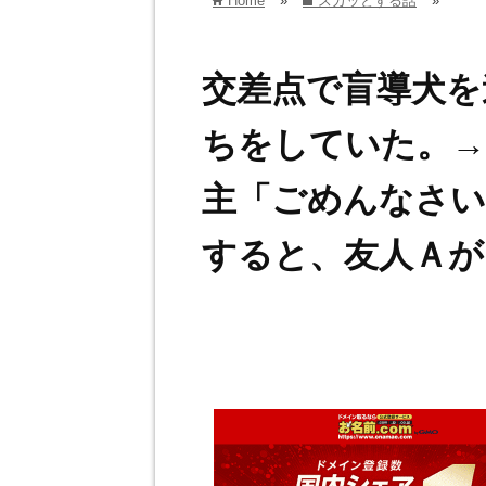
Home
»
スカッとする話
»
home
folder
交差点で盲導犬を
ちをしていた。→
主「ごめんなさ
すると、友人Ａが