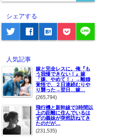
シェアする
line
twitter
facebook
hatenabookmark
人気記事
嫁と完全レスに。俺『も
う我慢できない！』嫁
「嫌、やめて！」→離婚
覚悟で、２日連続むりや
り襲った→翌日…嫁…
(265,794)
飛行機と新幹線で3時間以
上の距離に住んでいるは
ずの義妹が突然訪ねてき
たのだが…
(231,535)