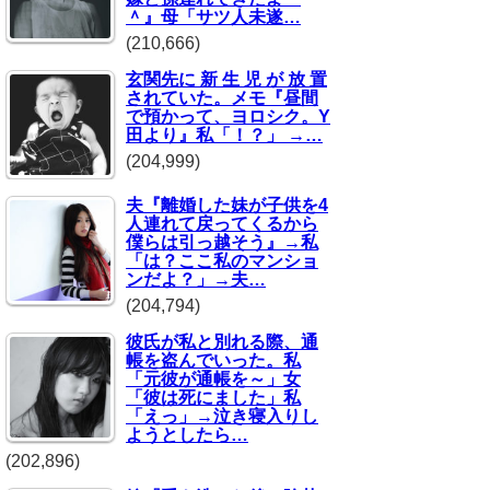
＾』母「サツ人未遂…
(210,666)
玄関先に 新 生 児 が 放 置
されていた。メモ『昼間
で預かって、ヨロシク。Y
田より』私「！？」 →…
(204,999)
夫『離婚した妹が子供を4
人連れて戻ってくるから
僕らは引っ越そう』→私
「は？ここ私のマンショ
ンだよ？」→夫…
(204,794)
彼氏が私と別れる際、通
帳を盗んでいった。私
「元彼が通帳を～」女
「彼は死にました」私
「えっ」→泣き寝入りし
ようとしたら…
(202,896)