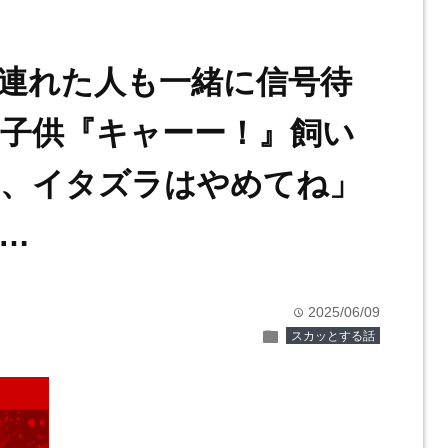
連れた人も一緒に信号待
子供『キャーー！』飼い
い、イタズラはやめてね」
…
2025/06/09
time
folder
スカッとする話