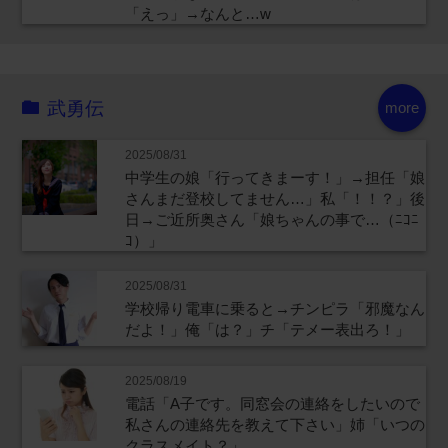
「えっ」→なんと…w
武勇伝
more
2025/08/31
中学生の娘「行ってきまーす！」→担任「娘
さんまだ登校してません…」私「！！？」後
日→ご近所奥さん「娘ちゃんの事で…（ﾆｺﾆ
ｺ）」
2025/08/31
学校帰り電車に乗ると→チンピラ「邪魔なん
だよ！」俺「は？」チ「テメー表出ろ！」
2025/08/19
電話「A子です。同窓会の連絡をしたいので
私さんの連絡先を教えて下さい」姉「いつの
クラスメイト？」