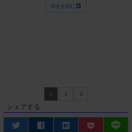
続きを読む
1
2
3
シェアする
line
twitter
facebook
hatenabookmark