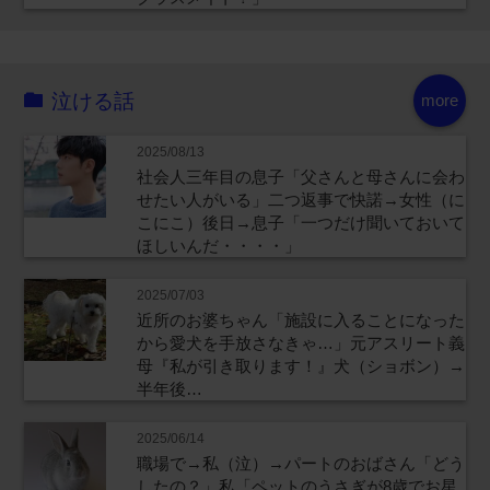
泣ける話
more
2025/08/13
社会人三年目の息子「父さんと母さんに会わ
せたい人がいる」二つ返事で快諾→女性（に
こにこ）後日→息子「一つだけ聞いておいて
ほしいんだ・・・・」
2025/07/03
近所のお婆ちゃん「施設に入ることになった
から愛犬を手放さなきゃ…」元アスリート義
母『私が引き取ります！』犬（ショボン）→
半年後…
2025/06/14
職場で→私（泣）→パートのおばさん「どう
したの？」私「ペットのうさぎが8歳でお星