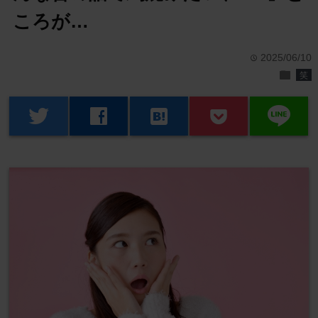
ころが…
2025/06/10
time
folder
笑
line
twitter
facebook
hatenabookmark