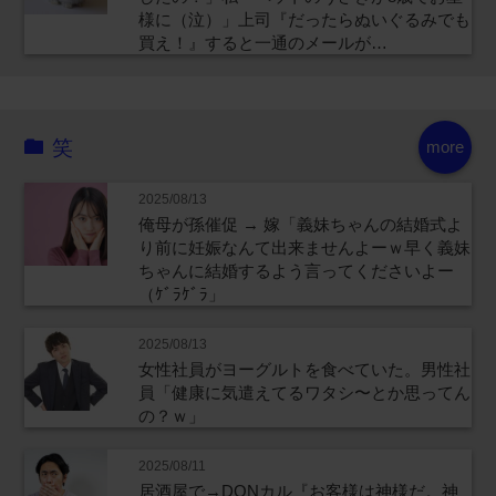
様に（泣）」上司『だったらぬいぐるみでも
買え！』すると一通のメールが…
笑
more
2025/08/13
俺母が孫催促 → 嫁「義妹ちゃんの結婚式よ
り前に妊娠なんて出来ませんよーｗ早く義妹
ちゃんに結婚するよう言ってくださいよー
（ｹﾞﾗｹﾞﾗ」
2025/08/13
女性社員がヨーグルトを食べていた。男性社
員「健康に気遣えてるワタシ〜とか思ってん
の？ｗ」
2025/08/11
居酒屋で→DQNカル『お客様は神様だ。神