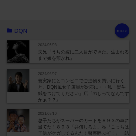
DQN
more
2024/06/08
夫兄『うちの嫁に二人目ができた。生まれる
まで娘を預かれ』
2024/06/07
義実家にとコンビニでご進物を買いに行く
と、DQN風女子店員が対応に・・私「熨斗
紙をつけてください」店『のしってなんです
かぁ？？』
2021/09/10
息子たちがスーパーのカートを８９３の車に
当てた！８９３「弁償しろよ」私『こっちは
子供がケガしてるんだ！警察呼ぶぞ！』→結