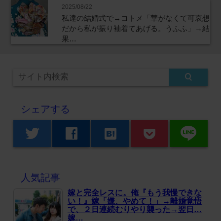
2025/08/22
私達の結婚式で→コトメ「華がなくて可哀想
だから私が振り袖着てあげる。うふふ」→結
果…
シェアする
line
twitter
facebook
hatenabookmark
人気記事
嫁と完全レスに。俺『もう我慢できな
い！』嫁「嫌、やめて！」→離婚覚悟
で、２日連続むりやり襲った→翌日…
嫁…