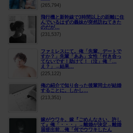
(265,794)
飛行機と新幹線で3時間以上の距離に住
んでいるはずの義妹が突然訪ねてきた
のだが…
(231,537)
ファミレスにて。俺「先輩、デートで
すか？」先輩「ああ」女性「付き合っ
てないです！助けて！（泣」俺「…
え？」→結果…
(225,122)
俺の紹介で知り合った後輩同士が結婚
することに。しかし…
(213,351)
嫁がウワキ。嫁『ごめんなさい、許し
て』俺「・・・」→離婚が決定→離婚
届提出前…俺「何でウワキしたん