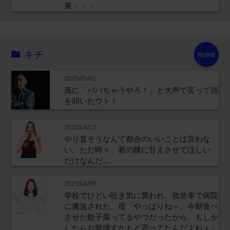
果・・・
キチ
more
2025/05/01
孫に「ババちゃうやろ！」と大声で言って頭
を叩いたウト！
2025/04/12
やり直そうなんて都合のいいことは言わな
い。ただ時々、君の膝に甘えさせてほしい
だけなんだ…
2025/04/09
学校でひどい吐き気に襲われ、救急車で病院
に搬送された。母「やっぱりね～。今朝食べ
させた餃子腐ってるやつだったから、もしか
したらお腹壊すかもと思ってたんだよねぇ」