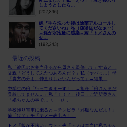
しようとしたら…
(202,896)
嫁『手を洗った後は除菌アルコールし
てくださいね』私（潔癖症だなぁ‥）
→孫が水疱瘡に感染→嫁『トメさんの
せ…
(192,243)
最近の投稿
私「彼氏のお弁当作るから母さん監修して」すると→
父親「どうしてふたつあるんだ？」私（ヤバっ…）母
「貴方の分よ。仲直りしたいんだって」→結果…
中学生の娘「行ってきまーす！」→担任「娘さんまだ
登校してません…」私「！！？」後日→ご近所奥さん
「娘ちゃんの事で…（ﾆｺﾆｺ）」
学校帰り電車に乗ると→チンピラ「邪魔なんだよ！」
俺「は？」チ「テメー表出ろ！」
トメ「飯が不味い」ウト・夫「トメは本当に私ちゃん