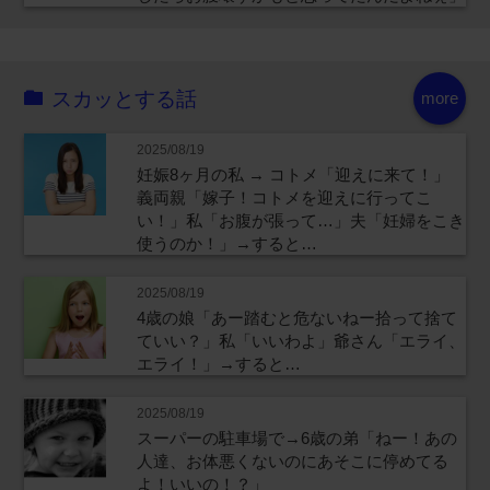
スカッとする話
more
2025/08/19
妊娠8ヶ月の私 → コトメ「迎えに来て！」
義両親「嫁子！コトメを迎えに行ってこ
い！」私「お腹が張って…」夫「妊婦をこき
使うのか！」→すると…
2025/08/19
4歳の娘「あー踏むと危ないねー拾って捨て
ていい？」私「いいわよ」爺さん「エライ、
エライ！」→すると…
2025/08/19
スーパーの駐車場で→6歳の弟「ねー！あの
人達、お体悪くないのにあそこに停めてる
よ！いいの！？」