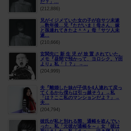
だ？」…
(212,886)
兄がイジメていた女の子が自サツ未遂
→数年後…兄『ただいま！母さん、嫁
と孫連れてきたよ＾＾』母「サツ人未
遂…
(210,666)
玄関先に 新 生 児 が 放 置 されていた。
メモ『昼間で預かって、ヨロシク。Y田
より』私「！？」 →…
(204,999)
夫『離婚した妹が子供を4人連れて戻っ
てくるから僕らは引っ越そう』→私
「は？ここ私のマンションだよ？」→
夫…
(204,794)
彼氏が私と別れる際、通帳を盗んでい
った。私「元彼が通帳を～」女「彼は
死にました」私「えっ」→泣き寝入り