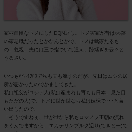
家柄自慢なトメにしたDQN返し。トメ実家が昔は○○藩
の家老職だったとかなんとかで、トメは武家たるも
の、義親、夫には三つ指ついて遣え、跡継ぎを云々と
うるさい。
いつもﾊｲﾊｲﾜﾛｽで私も夫も流すのだが、先日はムシの居
所が悪かったのでかましてきた。
私は祖父がロシア人(私は産まれも育ちも日本、見た目
もただの人)で、トメに世が世なら私は姫様で･･･と言
い出したので、
「そうですねぇ、世が世なら私もロマノフ王朝の流れ
をくんでますから、エカテリンブルク辺り(てきとー)で