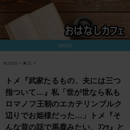
MENU
Home
»
笑
»
home
folder
トメ『武家たるもの、夫には三つ
指ついて…』私「世が世なら私も
ロマノフ王朝のエカテリンブルク
辺りでお姫様だった…」トメ『そ
んな昔の話で馬鹿みたい、ﾌﾝｯ』と