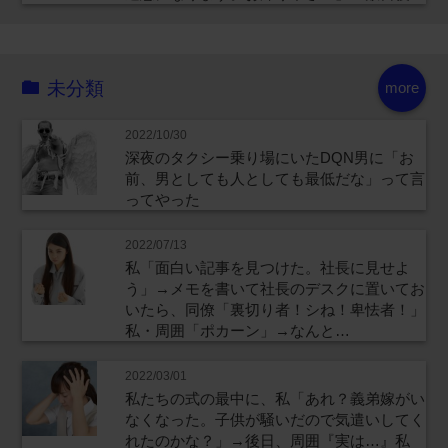
未分類
more
2022/10/30
深夜のタクシー乗り場にいたDQN男に「お
前、男としても人としても最低だな」って言
ってやった
2022/07/13
私「面白い記事を見つけた。社長に見せよ
う」→メモを書いて社長のデスクに置いてお
いたら、同僚「裏切り者！シね！卑怯者！」
私・周囲「ポカーン」→なんと…
2022/03/01
私たちの式の最中に、私「あれ？義弟嫁がい
なくなった。子供が騒いだので気遣いしてく
れたのかな？」→後日、周囲『実は…』私