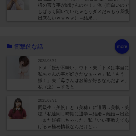
様の言う事が聞けんのか！』俺（面白いので
しばらく聞いていたｗもうダメだｗもう我慢
出来ないｗｗｗｗ）→結果…
衝撃的な話
more
2025/08/31
トメ「飯が不味い」ウト・夫「トメは本当に
私ちゃんの事が好きだなぁ～ｗ」私「もう
嫌！」夫「母さんはお前が好きなんだよｗ」
私（泣）→すると…
2025/08/31
同級生（美帆）と（美穂）に遭遇→美帆・美
穂『私達同じ時期に退学→結婚→離婚→出産
→また妊娠しちゃった』私「いい事教えてあ
げるｗ極秘情報なんだけど…