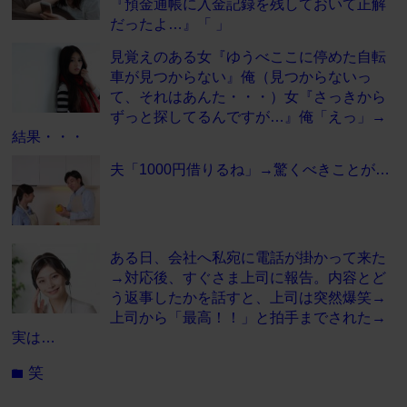
『預金通帳に入金記録を残しておいて正解
だったよ…』「 」
見覚えのある女『ゆうべここに停めた自転
車が見つからない』俺（見つからないっ
て、それはあんた・・・）女『さっきから
ずっと探してるんですが…』俺「えっ」→
結果・・・
夫「1000円借りるね」→驚くべきことが…
ある日、会社へ私宛に電話が掛かって来た
→対応後、すぐさま上司に報告。内容とど
う返事したかを話すと、上司は突然爆笑→
上司から「最高！！」と拍手までされた→
実は…
笑
folder