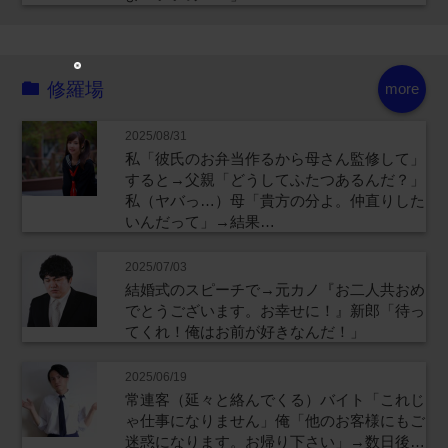
修羅場
more
2025/08/31
私「彼氏のお弁当作るから母さん監修して」
すると→父親「どうしてふたつあるんだ？」
私（ヤバっ…）母「貴方の分よ。仲直りした
いんだって」→結果…
2025/07/03
結婚式のスピーチで→元カノ『お二人共おめ
でとうございます。お幸せに！』新郎「待っ
てくれ！俺はお前が好きなんだ！」
2025/06/19
常連客（延々と絡んでくる）バイト「これじ
ゃ仕事になりません」俺「他のお客様にもご
迷惑になります。お帰り下さい」→数日後…