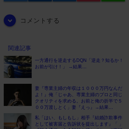
コメントする
down
関連記事
一方通行を逆走するDQN「逆走？知るか！
お前が引け！」 →結果…
妻『専業主婦の年収は１０００万円なんだ
よ！』俺「じゃあ、専業主婦のプロと同じ
クオリティを求める。お前と俺の折半で５
００万渡しとく」妻『えっ』→結果…
私「はい、もしもし」相手『結婚詐欺事件
として被害届と告訴状を提出します』「 」