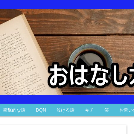
衝撃的な話
DQN
泣ける話
キチ
笑
お問い