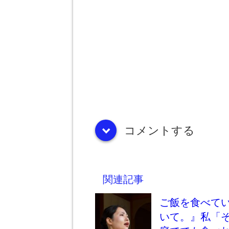
コメントする
down
関連記事
ご飯を食べて
いて。』私「