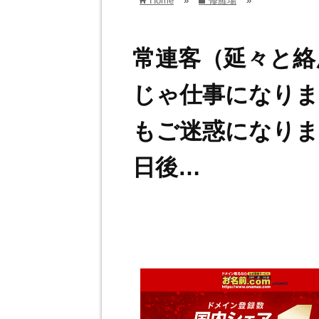
Home
»
修羅場
»
home
folder
常連客（延々と絡
じゃ仕事になりま
もご迷惑になりま
日後…