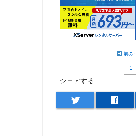
前の
1
シェアする
twitter
facebook