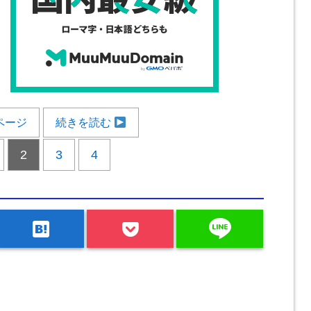
ページ
続きを読む
2
3
4
line
hatenabookmark