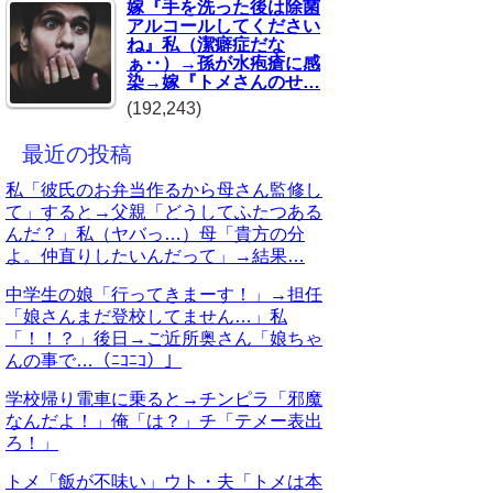
嫁『手を洗った後は除菌
アルコールしてください
ね』私（潔癖症だな
ぁ‥）→孫が水疱瘡に感
染→嫁『トメさんのせ…
(192,243)
最近の投稿
私「彼氏のお弁当作るから母さん監修し
て」すると→父親「どうしてふたつある
んだ？」私（ヤバっ…）母「貴方の分
よ。仲直りしたいんだって」→結果…
中学生の娘「行ってきまーす！」→担任
「娘さんまだ登校してません…」私
「！！？」後日→ご近所奥さん「娘ちゃ
んの事で…（ﾆｺﾆｺ）」
学校帰り電車に乗ると→チンピラ「邪魔
なんだよ！」俺「は？」チ「テメー表出
ろ！」
トメ「飯が不味い」ウト・夫「トメは本