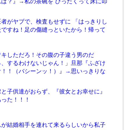
れば？』→私の茶碗を ひったくって床に叩
・
医者がヤブで、検査もせずに 「はっきりし
夫ですね！足の傷縫っといたから！帰って
ワキしただろ！その腹の子違う男のだ
っ、するわけないじゃん！」旦那『ふざけ
け！！（バシーンッ！）』→思いっきりな
・
嫁と子供達がおらず、『彼女とお幸せに』
あった！！！
んが結婚相手を連れて来るらしいから私子