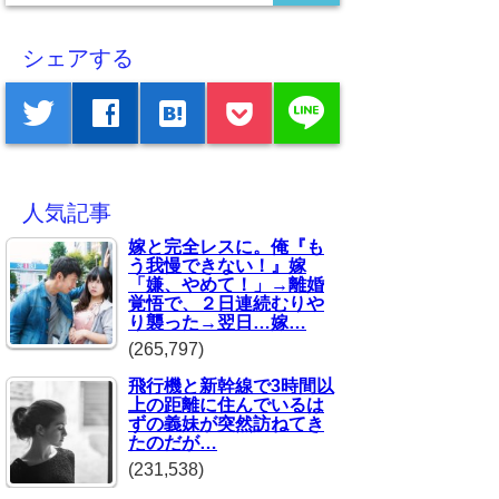
シェアする
line
twitter
facebook
hatenabookmark
人気記事
嫁と完全レスに。俺『も
う我慢できない！』嫁
「嫌、やめて！」→離婚
覚悟で、２日連続むりや
り襲った→翌日…嫁…
(265,797)
飛行機と新幹線で3時間以
上の距離に住んでいるは
ずの義妹が突然訪ねてき
たのだが…
(231,538)