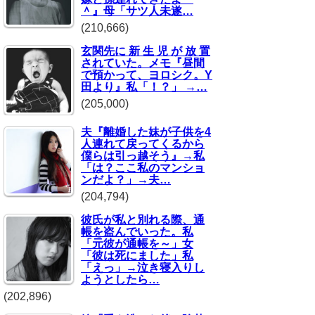
＾』母「サツ人未遂…
(210,666)
玄関先に 新 生 児 が 放 置
されていた。メモ『昼間
で預かって、ヨロシク。Y
田より』私「！？」 →…
(205,000)
夫『離婚した妹が子供を4
人連れて戻ってくるから
僕らは引っ越そう』→私
「は？ここ私のマンショ
ンだよ？」→夫…
(204,794)
彼氏が私と別れる際、通
帳を盗んでいった。私
「元彼が通帳を～」女
「彼は死にました」私
「えっ」→泣き寝入りし
ようとしたら…
(202,896)