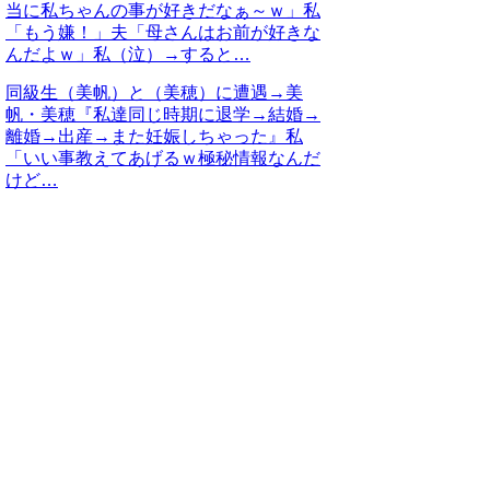
当に私ちゃんの事が好きだなぁ～ｗ」私
「もう嫌！」夫「母さんはお前が好きな
んだよｗ」私（泣）→すると…
同級生（美帆）と（美穂）に遭遇→美
帆・美穂『私達同じ時期に退学→結婚→
離婚→出産→また妊娠しちゃった』私
「いい事教えてあげるｗ極秘情報なんだ
けど…