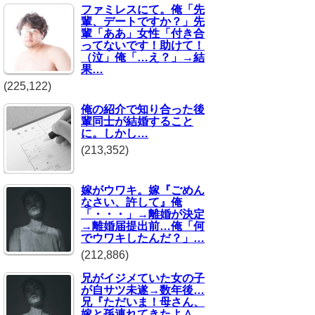
ファミレスにて。俺「先
輩、デートですか？」先
輩「ああ」女性「付き合
ってないです！助けて！
（泣」俺「…え？」→結
果…
(225,122)
俺の紹介で知り合った後
輩同士が結婚すること
に。しかし…
(213,352)
嫁がウワキ。嫁『ごめん
なさい、許して』俺
「・・・」→離婚が決定
→離婚届提出前…俺「何
でウワキしたんだ？」…
(212,886)
兄がイジメていた女の子
が自サツ未遂→数年後…
兄『ただいま！母さん、
嫁と孫連れてきたよ＾