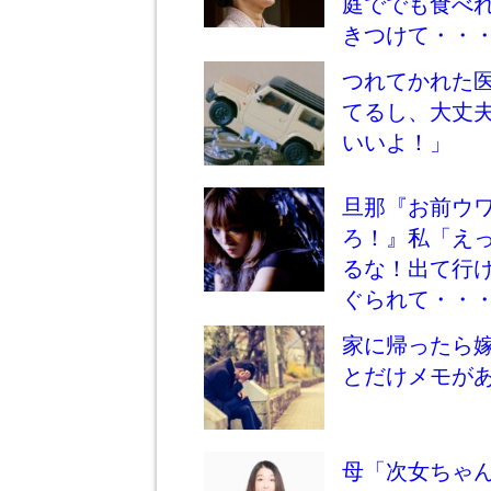
庭ででも食べ
きつけて・・
つれてかれた
てるし、大丈
いいよ！」
旦那『お前ウ
ろ！』私「え
るな！出て行
ぐられて・・
家に帰ったら
とだけメモが
母「次女ちゃ