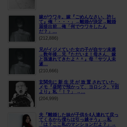
嫁がウワキ。嫁『ごめんなさい、許し
て』俺「・・・」→離婚が決定→離婚
届提出前…俺「何でウワキしたん
だ？」…
(212,886)
兄がイジメていた女の子が自サツ未遂
→数年後…兄『ただいま！母さん、嫁
と孫連れてきたよ＾＾』母「サツ人未
遂…
(210,666)
玄関先に 新 生 児 が 放 置 されていた。
メモ『昼間で預かって、ヨロシク。Y田
より』私「！？」 →…
(204,999)
夫『離婚した妹が子供を4人連れて戻っ
てくるから僕らは引っ越そう』→私
「は？ここ私のマンションだよ？」→