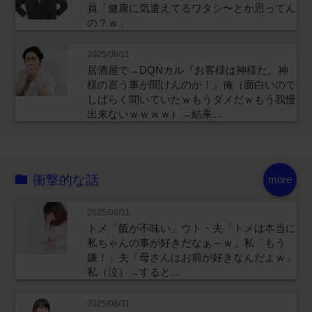
員「健康に気遣えてるワタシ〜とか思ってん
の？ｗ」
2025/08/11
居酒屋で→DQNカル『お客様は神様だ。神
様の言う事が聞けんのか！』俺（面白いので
しばらく聞いていたｗもうダメだｗもう我慢
出来ないｗｗｗｗ）→結果…
衝撃的な話
more
2025/08/31
トメ「飯が不味い」ウト・夫「トメは本当に
私ちゃんの事が好きだなぁ～ｗ」私「もう
嫌！」夫「母さんはお前が好きなんだよｗ」
私（泣）→すると…
2025/08/31