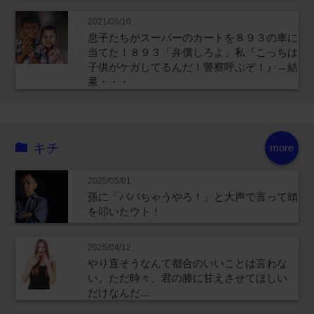
2021/09/10
息子たちがスーパーのカートを８９３の車に
当てた！８９３「弁償しろよ」私『こっちは
子供がケガしてるんだ！警察呼ぶぞ！』→結
果・・・
キチ
more
2025/05/01
孫に「ババちゃうやろ！」と大声で言って頭
を叩いたウト！
2025/04/12
やり直そうなんて都合のいいことは言わな
い。ただ時々、君の膝に甘えさせてほしい
だけなんだ…