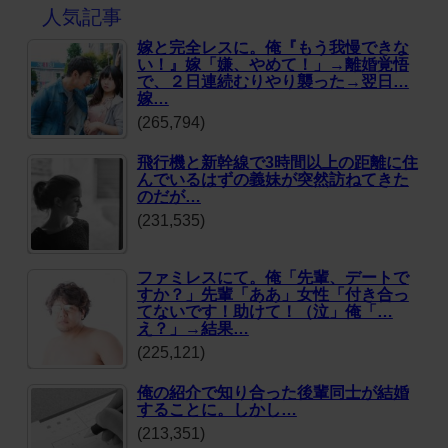
人気記事
嫁と完全レスに。俺『もう我慢できな
い！』嫁「嫌、やめて！」→離婚覚悟
で、２日連続むりやり襲った→翌日…
嫁…
(265,794)
飛行機と新幹線で3時間以上の距離に住
んでいるはずの義妹が突然訪ねてきた
のだが…
(231,535)
ファミレスにて。俺「先輩、デートで
すか？」先輩「ああ」女性「付き合っ
てないです！助けて！（泣」俺「…
え？」→結果…
(225,121)
俺の紹介で知り合った後輩同士が結婚
することに。しかし…
(213,351)