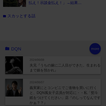
払え！示談金払え！」→結果…
スカッとする話
folder
DQN
more
2024/06/08
夫兄『うちの嫁に二人目ができた。生まれる
まで娘を預かれ』
2024/06/07
義実家にとコンビニでご進物を買いに行く
と、DQN風女子店員が対応に・・私「熨斗
紙をつけてください」店『のしってなんです
かぁ？？』