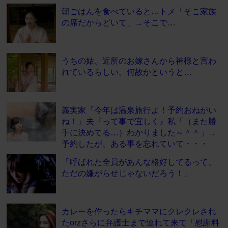
朝ごはんを食べていると…トメ「そこ家族
の席だからどいて」→そこで…
うちの姑、近所のお嫁さんから神様と言わ
れているらしい。何故かというと…
義実家『今年は温泉旅行よ！予約おねがい
ね！』夫『って事で宜しく』私「（また勝
手に決めてる…）わかりました～＾＾」→
予約したが、ある事を忘れていて・・・
「呼ばれた全員があんな格好してるって、
ただの嫌がらせじゃないだろう！」
カレーを作ったらキチママにクレクレされ
たorzさらに弁護士まで連れて来て「慰謝料