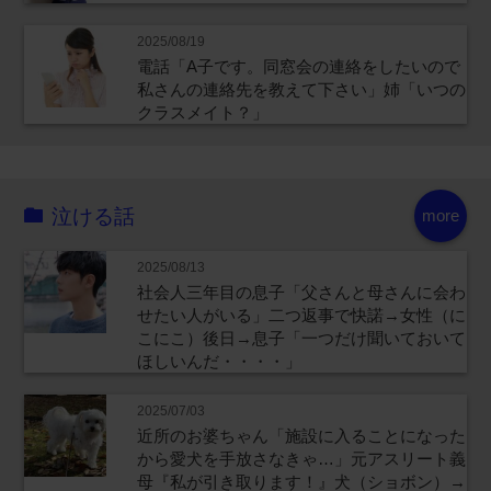
2025/08/19
電話「A子です。同窓会の連絡をしたいので
私さんの連絡先を教えて下さい」姉「いつの
クラスメイト？」
泣ける話
more
2025/08/13
社会人三年目の息子「父さんと母さんに会わ
せたい人がいる」二つ返事で快諾→女性（に
こにこ）後日→息子「一つだけ聞いておいて
ほしいんだ・・・・」
2025/07/03
近所のお婆ちゃん「施設に入ることになった
から愛犬を手放さなきゃ…」元アスリート義
母『私が引き取ります！』犬（ショボン）→