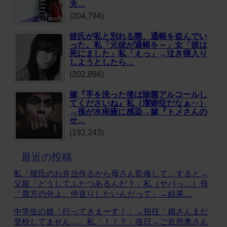
夫…
(204,794)
彼氏が私と別れる際、通帳を盗んでい
った。私「元彼が通帳を～」女「彼は
死にました」私「えっ」→泣き寝入り
しようとしたら…
(202,896)
嫁『手を洗った後は除菌アルコールし
てくださいね』私（潔癖症だなぁ‥）
→孫が水疱瘡に感染→嫁『トメさんの
せ…
(192,243)
最近の投稿
私「彼氏のお弁当作るから母さん監修して」すると→
父親「どうしてふたつあるんだ？」私（ヤバっ…）母
「貴方の分よ。仲直りしたいんだって」→結果…
中学生の娘「行ってきまーす！」→担任「娘さんまだ
登校してません…」私「！！？」後日→ご近所奥さん