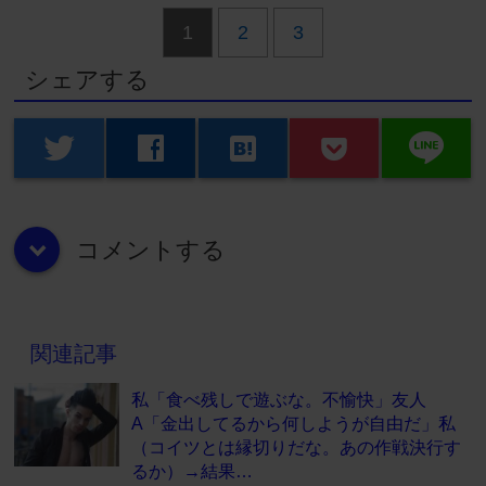
1
2
3
シェアする
line
twitter
facebook
hatenabookmark
コメントする
down
関連記事
私「食べ残しで遊ぶな。不愉快」友人
A「金出してるから何しようが自由だ」私
（コイツとは縁切りだな。あの作戦決行す
るか）→結果…