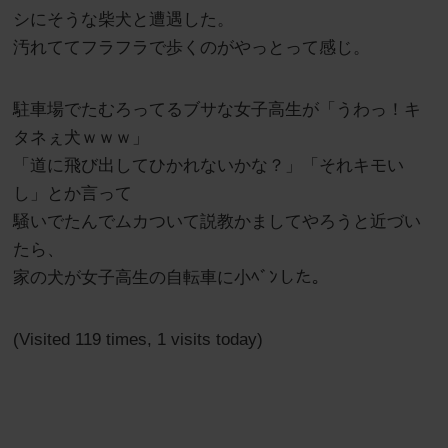
シにそうな柴犬と遭遇した。
汚れててフラフラで歩くのがやっとって感じ。
駐車場でたむろってるブサな女子高生が「うわっ！キ
タネぇ犬ｗｗｗ」
「道に飛び出してひかれないかな？」「それキモい
し」とか言って
騒いでたんでムカついて説教かましてやろうと近づい
たら、
家の犬が女子高生の自転車に小ﾍﾞﾝした。
(Visited 119 times, 1 visits today)