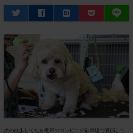
line
twitter
facebook
hatenabookmark
犬の散歩してたら近所のコンビニの駐車場で衰弱して