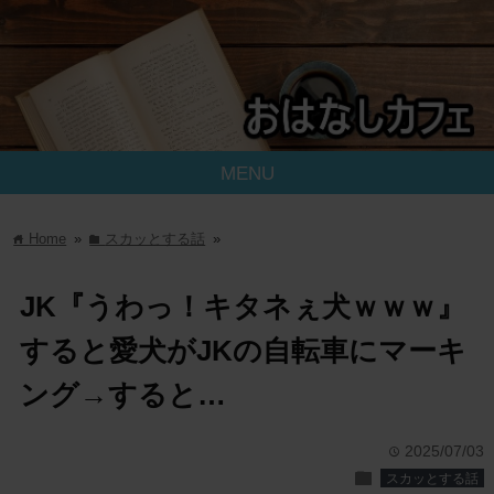
MENU
Home
»
スカッとする話
»
home
folder
JK『うわっ！キタネぇ犬ｗｗｗ』
すると愛犬がJKの自転車にマーキ
ング→すると…
2025/07/03
time
folder
スカッとする話