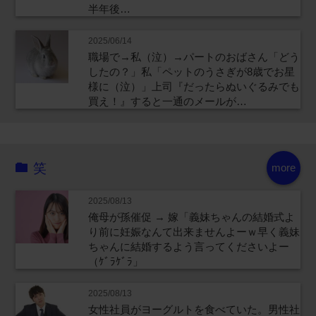
半年後…
2025/06/14
職場で→私（泣）→パートのおばさん「どう
したの？」私「ペットのうさぎが8歳でお星
様に（泣）」上司『だったらぬいぐるみでも
買え！』すると一通のメールが…
笑
more
2025/08/13
俺母が孫催促 → 嫁「義妹ちゃんの結婚式よ
り前に妊娠なんて出来ませんよーｗ早く義妹
ちゃんに結婚するよう言ってくださいよー
（ｹﾞﾗｹﾞﾗ」
2025/08/13
女性社員がヨーグルトを食べていた。男性社