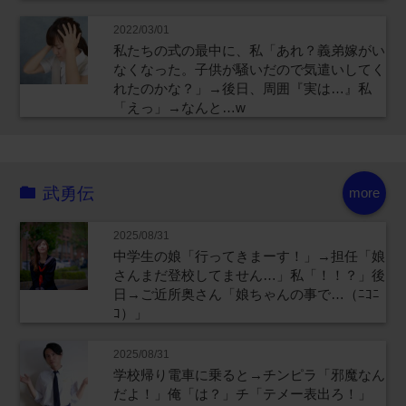
2022/03/01
私たちの式の最中に、私「あれ？義弟嫁がい
なくなった。子供が騒いだので気遣いしてく
れたのかな？」→後日、周囲『実は…』私
「えっ」→なんと…w
武勇伝
more
2025/08/31
中学生の娘「行ってきまーす！」→担任「娘
さんまだ登校してません…」私「！！？」後
日→ご近所奥さん「娘ちゃんの事で…（ﾆｺﾆ
ｺ）」
2025/08/31
学校帰り電車に乗ると→チンピラ「邪魔なん
だよ！」俺「は？」チ「テメー表出ろ！」