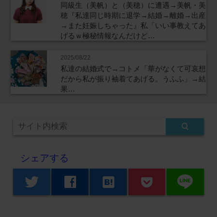
同級生（美帆）と（美穂）に遭遇→美帆・美
穂『私達同じ時期に退学→結婚→離婚→出産
→また妊娠しちゃった』私「いい事教えてあ
げるｗ極秘情報なんだけど…
2025/08/22
私達の結婚式で→コトメ「華がなくて可哀想
だから私が振り袖着てあげる。うふふ」→結
果…
シェアする
line
twitter
facebook
hatenabookmark