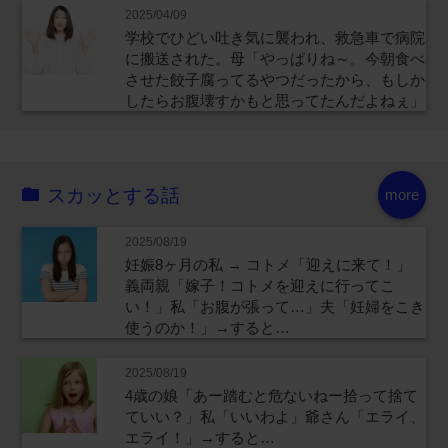
2025/04/09
学校でひどい吐き気に襲われ、救急車で病院
に搬送された。母「やっぱりね～。今朝食べ
させた餃子腐ってるやつだったから、もしか
したらお腹壊すかもと思ってたんだよねぇ」
スカッとする話
more
2025/08/19
妊娠8ヶ月の私 → コトメ「迎えに来て！」
義両親「嫁子！コトメを迎えに行ってこ
い！」私「お腹が張って…」夫「妊婦をこき
使うのか！」→すると…
2025/08/19
4歳の娘「あー踏むと危ないねー拾って捨て
ていい？」私「いいわよ」爺さん「エライ、
エライ！」→すると…