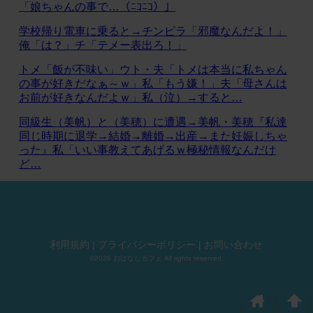
「娘ちゃんの事で…（ﾆｺﾆｺ）」
学校帰り電車に乗ると→チンピラ「邪魔なんだよ！」
俺「は？」チ「テメー表出ろ！」
トメ「飯が不味い」ウト・夫「トメは本当に私ちゃん
の事が好きだなぁ～ｗ」私「もう嫌！」夫「母さんは
お前が好きなんだよｗ」私（泣）→すると…
同級生（美帆）と（美穂）に遭遇→美帆・美穂『私達
同じ時期に退学→結婚→離婚→出産→また妊娠しちゃ
った』私「いい事教えてあげるｗ極秘情報なんだけ
ど…
利用規約
|
プライバシーポリシー
|
お問い合わせ
©2026 おはなしカフェ All rights reserved.
home
arrowup