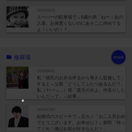
2025/08/19
スーパーの駐車場で→6歳の弟「ねー！あの
人達、お体悪くないのにあそこに停めてる
よ！いいの！？」
修羅場
more
2025/08/31
私「彼氏のお弁当作るから母さん監修して」
すると→父親「どうしてふたつあるんだ？」
私（ヤバっ…）母「貴方の分よ。仲直りした
いんだって」→結果…
2025/07/03
結婚式のスピーチで→元カノ『お二人共おめ
でとうございます。お幸せに！』新郎「待っ
てくれ！俺はお前が好きなんだ！」