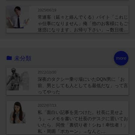
2025/06/19
常連客（延々と絡んでくる）バイト「これじ
ゃ仕事になりません」俺「他のお客様にもご
迷惑になります。お帰り下さい」→数日後…
未分類
more
2022/10/30
深夜のタクシー乗り場にいたDQN男に「お
前、男としても人としても最低だな」って言
ってやった
2022/07/13
私「面白い記事を見つけた。社長に見せよ
う」→メモを書いて社長のデスクに置いてお
いたら、同僚「裏切り者！シね！卑怯者！」
私・周囲「ポカーン」→なんと…