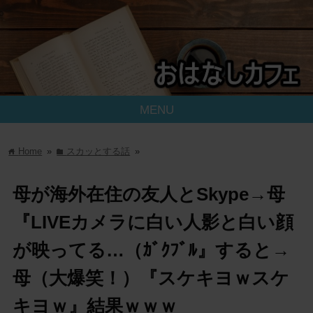
MENU
Home
»
スカッとする話
»
home
folder
母が海外在住の友人とSkype→母
『LIVEカメラに白い人影と白い顔
が映ってる…（ｶﾞｸﾌﾞﾙ』すると→
母（大爆笑！）『スケキヨｗスケ
キヨｗ』結果ｗｗｗ