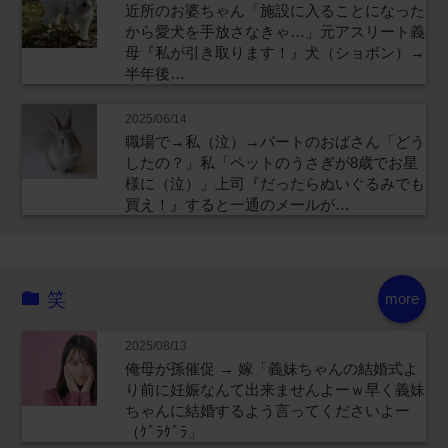
近所のお婆ちゃん「施設に入ることになった
から愛犬を手放さなきゃ…」元アスリート義
母『私が引き取ります！』犬（ショボン）→
半年後…
2025/06/14
職場で→私（泣）→パートのおばさん「どう
したの？」私「ペットのうさぎが8歳でお星
様に（泣）」上司『だったらぬいぐるみでも
買え！』すると一通のメールが…
笑
more
2025/08/13
俺母が孫催促 → 嫁「義妹ちゃんの結婚式よ
り前に妊娠なんて出来ませんよーｗ早く義妹
ちゃんに結婚するよう言ってくださいよー
（ｹﾞﾗｹﾞﾗ」