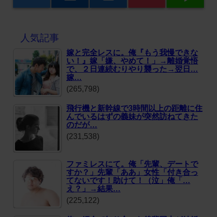
人気記事
嫁と完全レスに。俺『もう我慢できな
い！』嫁「嫌、やめて！」→離婚覚悟
で、２日連続むりやり襲った→翌日…
嫁…
(265,798)
飛行機と新幹線で3時間以上の距離に住
んでいるはずの義妹が突然訪ねてきた
のだが…
(231,538)
ファミレスにて。俺「先輩、デートで
すか？」先輩「ああ」女性「付き合っ
てないです！助けて！（泣」俺「…
え？」→結果…
(225,122)