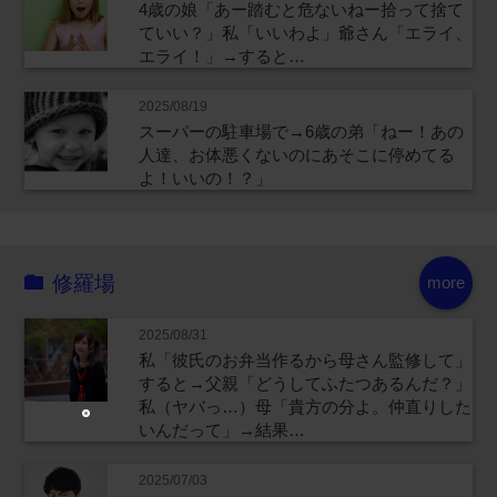
4歳の娘「あー踏むと危ないねー拾って捨て
ていい？」私「いいわよ」爺さん「エライ、
エライ！」→すると…
2025/08/19
スーパーの駐車場で→6歳の弟「ねー！あの
人達、お体悪くないのにあそこに停めてる
よ！いいの！？」
修羅場
more
2025/08/31
私「彼氏のお弁当作るから母さん監修して」
すると→父親「どうしてふたつあるんだ？」
私（ヤバっ…）母「貴方の分よ。仲直りした
いんだって」→結果…
2025/07/03