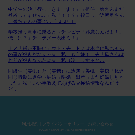
中学生の娘「行ってきまーす！」→担任「娘さんまだ
登校してません…」私「！！？」後日→ご近所奥さん
「娘ちゃんの事で…（ﾆｺﾆｺ）」
学校帰り電車に乗ると→チンピラ「邪魔なんだよ！」
俺「は？」チ「テメー表出ろ！」
トメ「飯が不味い」ウト・夫「トメは本当に私ちゃん
の事が好きだなぁ～ｗ」私「もう嫌！」夫「母さんは
お前が好きなんだよｗ」私（泣）→すると…
同級生（美帆）と（美穂）に遭遇→美帆・美穂『私達
同じ時期に退学→結婚→離婚→出産→また妊娠しちゃ
った』私「いい事教えてあげるｗ極秘情報なんだけ
ど…
利用規約
|
プライバシーポリシー
|
お問い合わせ
©2026 おはなしカフェ All rights reserved.