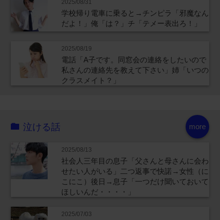
2025/08/31
学校帰り電車に乗ると→チンピラ「邪魔なん
だよ！」俺「は？」チ「テメー表出ろ！」
2025/08/19
電話「A子です。同窓会の連絡をしたいので
私さんの連絡先を教えて下さい」姉「いつの
クラスメイト？」
泣ける話
more
2025/08/13
社会人三年目の息子「父さんと母さんに会わ
せたい人がいる」二つ返事で快諾→女性（に
こにこ）後日→息子「一つだけ聞いておいて
ほしいんだ・・・・」
2025/07/03