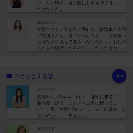
い。ただ時々、君の膝に甘えさせてほしい
だけなんだ…
2025/04/09
学校でひどい吐き気に襲われ、救急車で病院
に搬送された。母「やっぱりね～。今朝食べ
させた餃子腐ってるやつだったから、もしか
したらお腹壊すかもと思ってたんだよねぇ」
スカッとする話
more
2025/08/19
妊娠8ヶ月の私 → コトメ「迎えに来て！」
義両親「嫁子！コトメを迎えに行ってこ
い！」私「お腹が張って…」夫「妊婦をこき
使うのか！」→すると…
2025/08/19