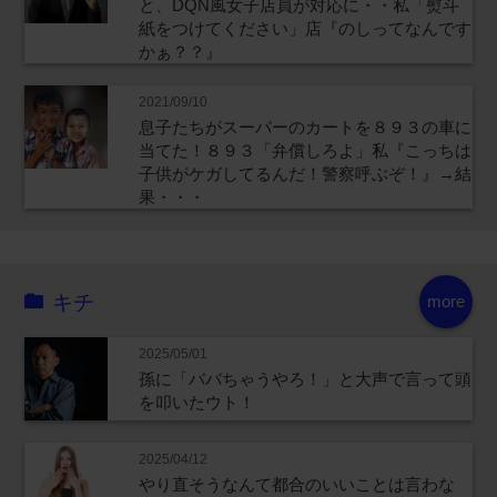
と、DQN風女子店員が対応に・・私「熨斗
紙をつけてください」店『のしってなんです
かぁ？？』
2021/09/10
息子たちがスーパーのカートを８９３の車に
当てた！８９３「弁償しろよ」私『こっちは
子供がケガしてるんだ！警察呼ぶぞ！』→結
果・・・
キチ
more
2025/05/01
孫に「ババちゃうやろ！」と大声で言って頭
を叩いたウト！
2025/04/12
やり直そうなんて都合のいいことは言わな