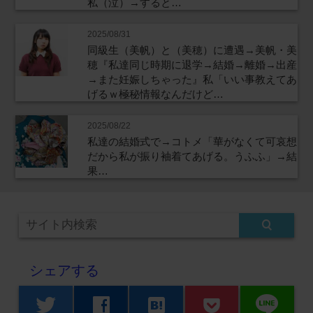
私（泣）→すると…
2025/08/31
同級生（美帆）と（美穂）に遭遇→美帆・美
穂『私達同じ時期に退学→結婚→離婚→出産
→また妊娠しちゃった』私「いい事教えてあ
げるｗ極秘情報なんだけど…
2025/08/22
私達の結婚式で→コトメ「華がなくて可哀想
だから私が振り袖着てあげる。うふふ」→結
果…
シェアする
line
twitter
facebook
hatenabookmark