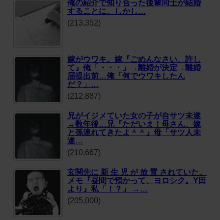
俺の紹介で知り合った後輩同士が結婚
することに。しかし…
(213,352)
嫁がウワキ。嫁『ごめんなさい、許し
て』俺「・・・」→離婚が決定→離婚
届提出前…俺「何でウワキしたん
だ？」…
(212,887)
兄がイジメていた女の子が自サツ未遂
→数年後…兄『ただいま！母さん、嫁
と孫連れてきたよ＾＾』母「サツ人未
遂…
(210,667)
玄関先に 新 生 児 が 放 置 されていた。
メモ『昼間で預かって、ヨロシク。Y田
より』私「！？」 →…
(205,000)