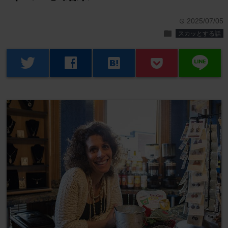
2025/07/05
time
folder
スカッとする話
line
twitter
facebook
hatenabookmark