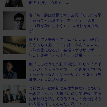
前の？(笑)」応募者「…」
客「あ、袋は結構です」店員「だったら早
く言ってくれます？」客「え？」 店員
「（袋を雑にしまう）」 →それを見た客
が…
妹のピアノ発表会で。母『いいよ、許すか
らやっちゃえ～＾＾』妹「うん！ｗｗｗ」
→妹の番になると…会場（ザワザワザ
ワ…）先生『えっ！？』→結果・・・・・
俺『ここはうちの駐車場だ』ＤＱＮ『アイ
テンジャンｗｗｗｗつーーかさキズ付いち
ゃったからなんかなーーい？』女２人（馬
鹿笑い）→親父登場→
会社の人事総務部に産休育休などについて
訊きに行った。人事「出産して復帰してる
先輩社員と話してみる？うちの会社はそう
いう場を作ってるんだ」私「！！」