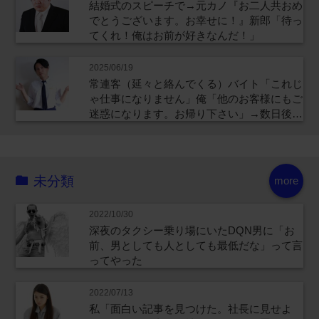
結婚式のスピーチで→元カノ『お二人共おめ
でとうございます。お幸せに！』新郎「待っ
てくれ！俺はお前が好きなんだ！」
2025/06/19
常連客（延々と絡んでくる）バイト「これじ
ゃ仕事になりません」俺「他のお客様にもご
迷惑になります。お帰り下さい」→数日後…
未分類
more
2022/10/30
深夜のタクシー乗り場にいたDQN男に「お
前、男としても人としても最低だな」って言
ってやった
2022/07/13
私「面白い記事を見つけた。社長に見せよ