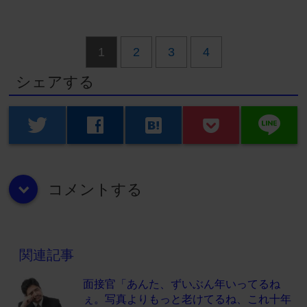
1
2
3
4
シェアする
line
twitter
facebook
hatenabookmark
コメントする
down
関連記事
面接官「あんた、ずいぶん年いってるね
ぇ。写真よりもっと老けてるね、これ十年