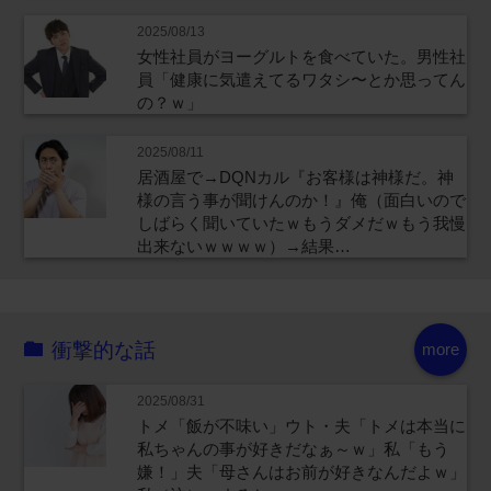
2025/08/13
女性社員がヨーグルトを食べていた。男性社
員「健康に気遣えてるワタシ〜とか思ってん
の？ｗ」
2025/08/11
居酒屋で→DQNカル『お客様は神様だ。神
様の言う事が聞けんのか！』俺（面白いので
しばらく聞いていたｗもうダメだｗもう我慢
出来ないｗｗｗｗ）→結果…
衝撃的な話
more
2025/08/31
トメ「飯が不味い」ウト・夫「トメは本当に
私ちゃんの事が好きだなぁ～ｗ」私「もう
嫌！」夫「母さんはお前が好きなんだよｗ」