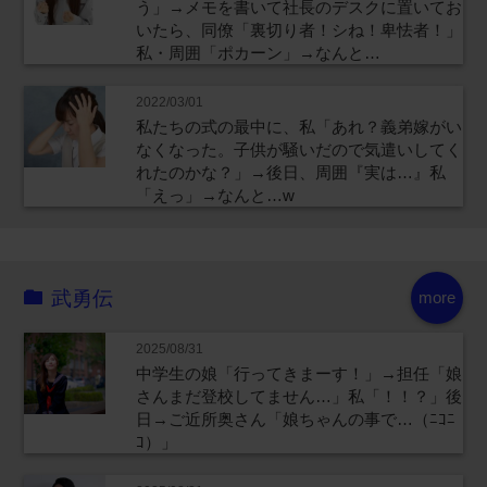
う」→メモを書いて社長のデスクに置いてお
いたら、同僚「裏切り者！シね！卑怯者！」
私・周囲「ポカーン」→なんと…
2022/03/01
私たちの式の最中に、私「あれ？義弟嫁がい
なくなった。子供が騒いだので気遣いしてく
れたのかな？」→後日、周囲『実は…』私
「えっ」→なんと…w
武勇伝
more
2025/08/31
中学生の娘「行ってきまーす！」→担任「娘
さんまだ登校してません…」私「！！？」後
日→ご近所奥さん「娘ちゃんの事で…（ﾆｺﾆ
ｺ）」