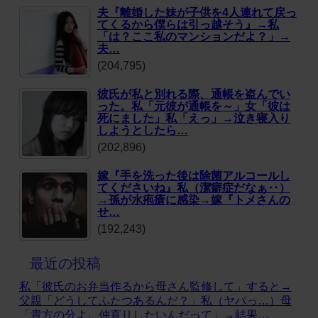
夫『離婚した妹が子供を4人連れて戻っ
てくるから僕らは引っ越そう』→私
「は？ここ私のマンションだよ？」→
夫…
(204,795)
彼氏が私と別れる際、通帳を盗んでい
った。私「元彼が通帳を～」女「彼は
死にました」私「えっ」→泣き寝入り
しようとしたら…
(202,896)
嫁『手を洗った後は除菌アルコールし
てくださいね』私（潔癖症だなぁ‥）
→孫が水疱瘡に感染→嫁『トメさんの
せ…
(192,243)
最近の投稿
私「彼氏のお弁当作るから母さん監修して」すると→
父親「どうしてふたつあるんだ？」私（ヤバっ…）母
「貴方の分よ。仲直りしたいんだって」→結果…