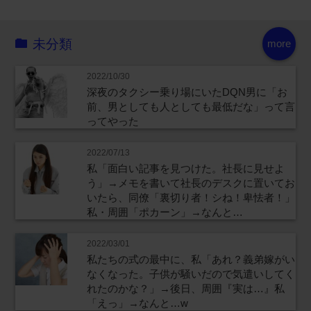
未分類
more
2022/10/30
深夜のタクシー乗り場にいたDQN男に「お
前、男としても人としても最低だな」って言
ってやった
2022/07/13
私「面白い記事を見つけた。社長に見せよ
う」→メモを書いて社長のデスクに置いてお
いたら、同僚「裏切り者！シね！卑怯者！」
私・周囲「ポカーン」→なんと…
2022/03/01
私たちの式の最中に、私「あれ？義弟嫁がい
なくなった。子供が騒いだので気遣いしてく
れたのかな？」→後日、周囲『実は…』私
「えっ」→なんと…w