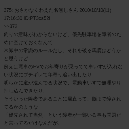
375: おさかなくわえた名無しさん 2010/10/10(日)
17:16:30 ID:PT3cs52I
>>372
釣りの意味がわからないけど、優先駐車場を障者のた
めに空けておくなんて
常識中の常識のルールだし、それを破る馬鹿はどうか
と思うけど
例えば電車のEVでお年寄りが乗ってて車いすが入れな
い状況にブチギレて年寄り追い出したり
明らかに道が混んでる状況で、電動車いすで無理やり
押し込んできたり、
そういった障者であることに居直って、脳まで障され
てるかのような
「優先されて当然」という障者が一部いる事も問題だ
と言ってるだけなんだが。