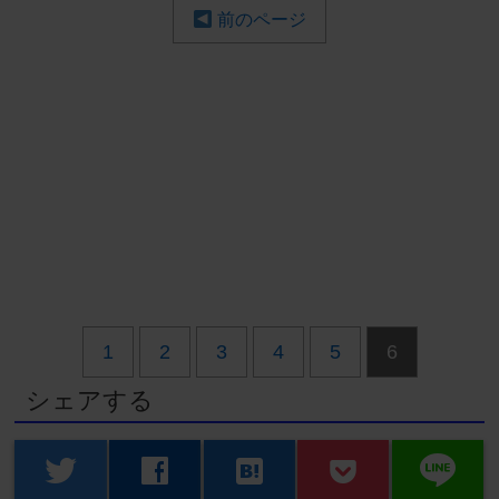
前のページ
1
2
3
4
5
6
シェアする
line
twitter
facebook
hatenabookmark