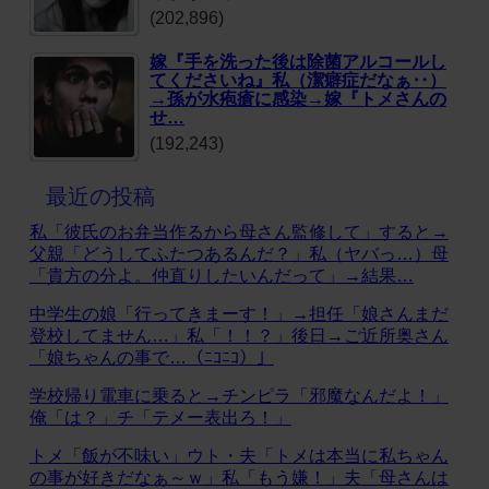
(202,896)
嫁『手を洗った後は除菌アルコールし
てくださいね』私（潔癖症だなぁ‥）
→孫が水疱瘡に感染→嫁『トメさんの
せ…
(192,243)
最近の投稿
私「彼氏のお弁当作るから母さん監修して」すると→
父親「どうしてふたつあるんだ？」私（ヤバっ…）母
「貴方の分よ。仲直りしたいんだって」→結果…
中学生の娘「行ってきまーす！」→担任「娘さんまだ
登校してません…」私「！！？」後日→ご近所奥さん
「娘ちゃんの事で…（ﾆｺﾆｺ）」
学校帰り電車に乗ると→チンピラ「邪魔なんだよ！」
俺「は？」チ「テメー表出ろ！」
トメ「飯が不味い」ウト・夫「トメは本当に私ちゃん
の事が好きだなぁ～ｗ」私「もう嫌！」夫「母さんは