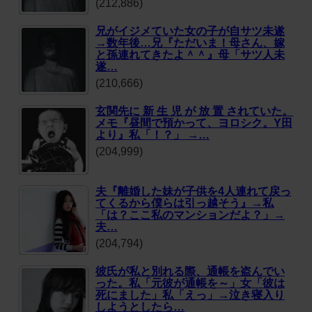
(212,886)
兄がイジメていた女の子が自サツ未遂
→数年後…兄『ただいま！母さん、嫁
と孫連れてきたよ＾＾』母「サツ人未
遂…
(210,666)
玄関先に 新 生 児 が 放 置 されていた。
メモ『昼間で預かって、ヨロシク。Y田
より』私「！？」 →…
(204,999)
夫『離婚した妹が子供を4人連れて戻っ
てくるから僕らは引っ越そう』→私
「は？ここ私のマンションだよ？」→
夫…
(204,794)
彼氏が私と別れる際、通帳を盗んでい
った。私「元彼が通帳を～」女「彼は
死にました」私「えっ」→泣き寝入り
しようとしたら…