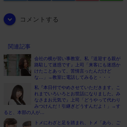
コメントする
down
関連記事
会社の横が習い事教室。私『送迎する親が
路駐して迷惑です』上司「来客にも迷惑か
けたことあって、苦情言ったんだけど
な…」→教室に電話してみると・・・
私『本日付でやめさせていただきます。こ
れまでいろいろとお世話になりました。み
なさまお元気で』上司「どうやって代わり
みつけんだ！引継ぎどうすんだよ！」→す
ると、本部の人が…
トメにわざと足を踏まれ、トメ「あら、ご