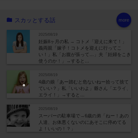
スカッとする話
more
2025/08/19
妊娠8ヶ月の私 → コトメ「迎えに来て！」
義両親「嫁子！コトメを迎えに行ってこ
い！」私「お腹が張って…」夫「妊婦をこき
使うのか！」→すると…
2025/08/19
4歳の娘「あー踏むと危ないねー拾って捨て
ていい？」私「いいわよ」爺さん「エライ、
エライ！」→すると…
2025/08/19
スーパーの駐車場で→6歳の弟「ねー！あの
人達、お体悪くないのにあそこに停めてる
よ！いいの！？」