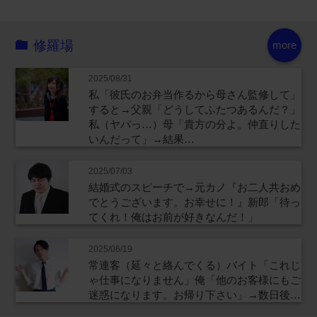
修羅場
more
2025/08/31
私「彼氏のお弁当作るから母さん監修して」
すると→父親「どうしてふたつあるんだ？」
私（ヤバっ…）母「貴方の分よ。仲直りした
いんだって」→結果…
2025/07/03
結婚式のスピーチで→元カノ『お二人共おめ
でとうございます。お幸せに！』新郎「待っ
てくれ！俺はお前が好きなんだ！」
2025/06/19
常連客（延々と絡んでくる）バイト「これじ
ゃ仕事になりません」俺「他のお客様にもご
迷惑になります。お帰り下さい」→数日後…