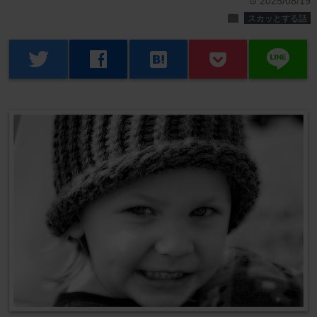
2025/08/19
time
folder
スカッとする話
line
twitter
facebook
hatenabookmark