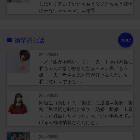
しばらく聞いていたｗもうダメだｗもう我慢
出来ないｗｗｗｗ）→結果…
衝撃的な話
more
2025/08/31
トメ「飯が不味い」ウト・夫「トメは本当に
私ちゃんの事が好きだなぁ～ｗ」私「もう
嫌！」夫「母さんはお前が好きなんだよｗ」
私（泣）→すると…
2025/08/31
同級生（美帆）と（美穂）に遭遇→美帆・美
穂『私達同じ時期に退学→結婚→離婚→出産
→また妊娠しちゃった』私「いい事教えてあ
げるｗ極秘情報なんだけど…
2025/08/22