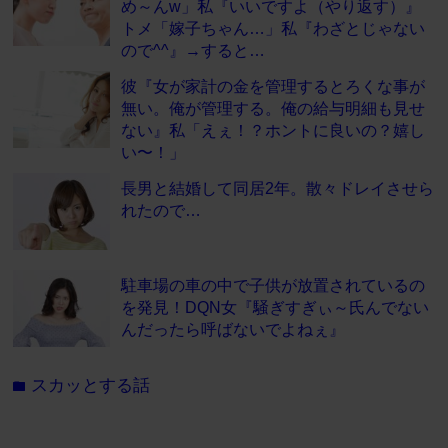
め～んw」私『いいですよ（やり返す）』
トメ「嫁子ちゃん…」私『わざとじゃない
ので^^』→すると…
彼『女が家計の金を管理するとろくな事が
無い。俺が管理する。俺の給与明細も見せ
ない』私「えぇ！？ホントに良いの？嬉し
い〜！」
長男と結婚して同居2年。散々ドレイさせら
れたので…
駐車場の車の中で子供が放置されているの
を発見！DQN女『騒ぎすぎぃ～氏んでない
んだったら呼ばないでよねぇ』
スカッとする話
folder