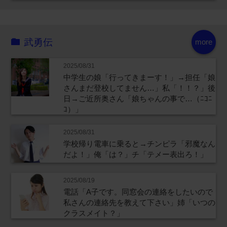
武勇伝
more
2025/08/31
中学生の娘「行ってきまーす！」→担任「娘
さんまだ登校してません…」私「！！？」後
日→ご近所奥さん「娘ちゃんの事で…（ﾆｺﾆ
ｺ）」
2025/08/31
学校帰り電車に乗ると→チンピラ「邪魔なん
だよ！」俺「は？」チ「テメー表出ろ！」
2025/08/19
電話「A子です。同窓会の連絡をしたいので
私さんの連絡先を教えて下さい」姉「いつの
クラスメイト？」