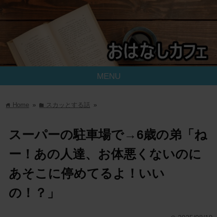
MENU
Home
»
スカッとする話
»
home
folder
スーパーの駐車場で→6歳の弟「ね
ー！あの人達、お体悪くないのに
あそこに停めてるよ！いい
の！？」