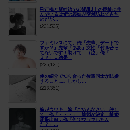
飛行機と新幹線で3時間以上の距離に住
んでいるはずの義妹が突然訪ねてきた
のだが…
(231,535)
ファミレスにて。俺「先輩、デートで
すか？」先輩「ああ」女性「付き合っ
てないです！助けて！（泣」俺「…
え？」→結果…
(225,121)
俺の紹介で知り合った後輩同士が結婚
することに。しかし…
(213,351)
嫁がウワキ。嫁『ごめんなさい、許し
て』俺「・・・」→離婚が決定→離婚
届提出前…俺「何でウワキしたん
だ？」…