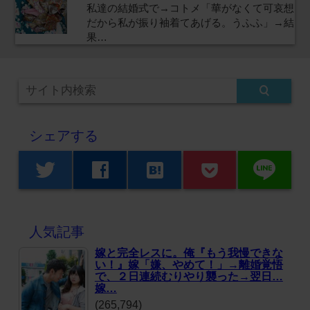
私達の結婚式で→コトメ「華がなくて可哀想
だから私が振り袖着てあげる。うふふ」→結
果…
シェアする
line
twitter
facebook
hatenabookmark
人気記事
嫁と完全レスに。俺『もう我慢できな
い！』嫁「嫌、やめて！」→離婚覚悟
で、２日連続むりやり襲った→翌日…
嫁…
(265,794)