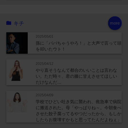
キチ
more
2025/05/01
孫に「ババちゃうやろ！」と大声で言って頭
を叩いたウト！
2025/04/12
やり直そうなんて都合のいいことは言わな
い。ただ時々、君の膝に甘えさせてほしい
だけなんだ…
2025/04/09
学校でひどい吐き気に襲われ、救急車で病院
に搬送された。母「やっぱりね～。今朝食べ
させた餃子腐ってるやつだったから、もしか
したらお腹壊すかもと思ってたんだよねぇ」