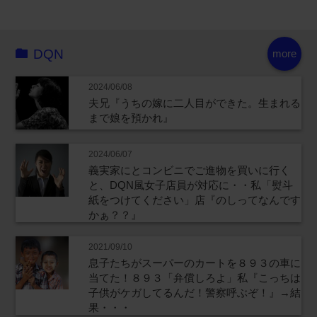
DQN
more
2024/06/08
夫兄『うちの嫁に二人目ができた。生まれる
まで娘を預かれ』
2024/06/07
義実家にとコンビニでご進物を買いに行く
と、DQN風女子店員が対応に・・私「熨斗
紙をつけてください」店『のしってなんです
かぁ？？』
2021/09/10
息子たちがスーパーのカートを８９３の車に
当てた！８９３「弁償しろよ」私『こっちは
子供がケガしてるんだ！警察呼ぶぞ！』→結
果・・・