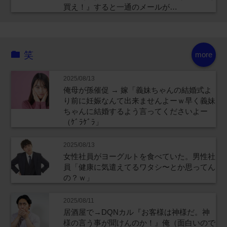
買え！』すると一通のメールが…
笑
more
2025/08/13
俺母が孫催促 → 嫁「義妹ちゃんの結婚式よ
り前に妊娠なんて出来ませんよーｗ早く義妹
ちゃんに結婚するよう言ってくださいよー
（ｹﾞﾗｹﾞﾗ」
2025/08/13
女性社員がヨーグルトを食べていた。男性社
員「健康に気遣えてるワタシ〜とか思ってん
の？ｗ」
2025/08/11
居酒屋で→DQNカル『お客様は神様だ。神
様の言う事が聞けんのか！』俺（面白いので