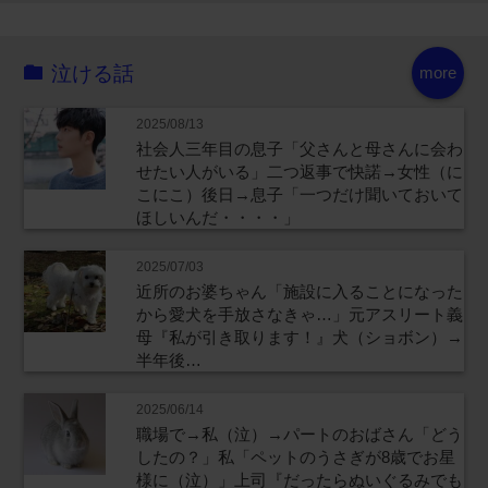
泣ける話
more
2025/08/13
社会人三年目の息子「父さんと母さんに会わ
せたい人がいる」二つ返事で快諾→女性（に
こにこ）後日→息子「一つだけ聞いておいて
ほしいんだ・・・・」
2025/07/03
近所のお婆ちゃん「施設に入ることになった
から愛犬を手放さなきゃ…」元アスリート義
母『私が引き取ります！』犬（ショボン）→
半年後…
2025/06/14
職場で→私（泣）→パートのおばさん「どう
したの？」私「ペットのうさぎが8歳でお星
様に（泣）」上司『だったらぬいぐるみでも