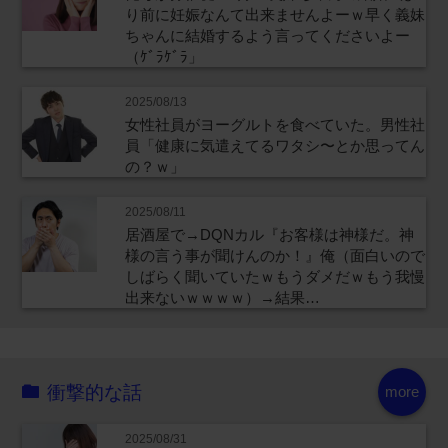
り前に妊娠なんて出来ませんよーｗ早く義妹
ちゃんに結婚するよう言ってくださいよー
（ｹﾞﾗｹﾞﾗ」
2025/08/13
女性社員がヨーグルトを食べていた。男性社
員「健康に気遣えてるワタシ〜とか思ってん
の？ｗ」
2025/08/11
居酒屋で→DQNカル『お客様は神様だ。神
様の言う事が聞けんのか！』俺（面白いので
しばらく聞いていたｗもうダメだｗもう我慢
出来ないｗｗｗｗ）→結果…
衝撃的な話
more
2025/08/31