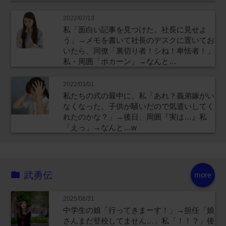
2022/07/13
私「面白い記事を見つけた。社長に見せよ
う」→メモを書いて社長のデスクに置いてお
いたら、同僚「裏切り者！シね！卑怯者！」
私・周囲「ポカーン」→なんと…
2022/03/01
私たちの式の最中に、私「あれ？義弟嫁がい
なくなった。子供が騒いだので気遣いしてく
れたのかな？」→後日、周囲『実は…』私
「えっ」→なんと…w
武勇伝
more
2025/08/31
中学生の娘「行ってきまーす！」→担任「娘
さんまだ登校してません…」私「！！？」後