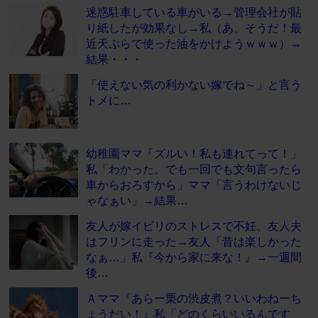
迷惑駐車している車がいる→管理会社が貼
り紙したが効果なし→私（あ、そうだ！最
近天ぷらで使った油をかけようｗｗｗ）→
結果・・・
「使えない気の利かない嫁でね～」と言う
トメに…
幼稚園ママ「ズルい！私も連れてって！」
私「わかった。でも一回でも文句言ったら
車からおろすから」ママ「言うわけないじ
ゃなぁい」→結果…
友人が嫁イビリのストレスで不妊、友人夫
はフリンに走った→友人「昔は楽しかった
なぁ…」私『今から家に来な！』→一週間
後…
Ａママ『あらー栗の渋皮煮？いいわねーち
ょうだい！』私「どのくらいいるんです