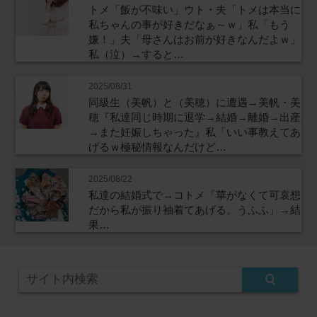
トメ「飯が不味い」ウト・夫「トメは本当に
私ちゃんの事が好きだなぁ～ｗ」私「もう
嫌！」夫「母さんはお前が好きなんだよｗ」
私（泣）→すると…
2025/08/31
同級生（美帆）と（美穂）に遭遇→美帆・美
穂『私達同じ時期に退学→結婚→離婚→出産
→また妊娠しちゃった』私「いい事教えてあ
げるｗ極秘情報なんだけど…
2025/08/22
私達の結婚式で→コトメ「華がなくて可哀想
だから私が振り袖着てあげる。うふふ」→結
果…