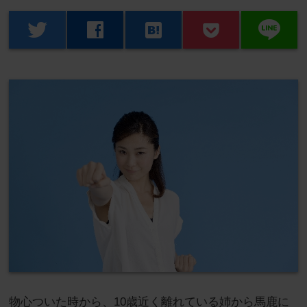
line
twitter
facebook
hatenabookmark
物心ついた時から、10歳近く離れている姉から馬鹿に