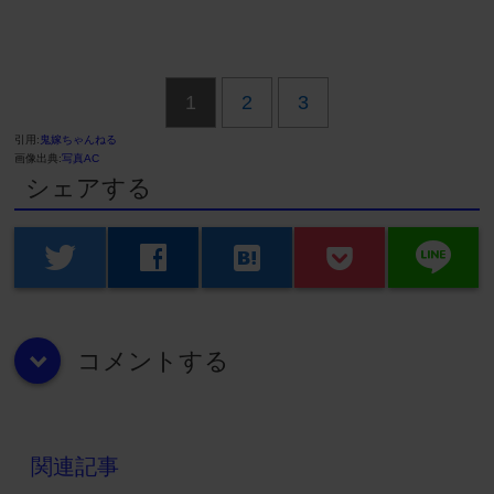
1
2
3
引用:
鬼嫁ちゃんねる
画像出典:
写真AC
シェアする
line
twitter
facebook
hatenabookmark
コメントする
down
関連記事