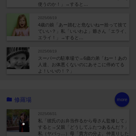
使うのか！」→すると…
2025/08/19
4歳の娘「あー踏むと危ないねー拾って捨て
ていい？」私「いいわよ」爺さん「エライ、
エライ！」→すると…
2025/08/19
スーパーの駐車場で→6歳の弟「ねー！あの
人達、お体悪くないのにあそこに停めてる
よ！いいの！？」
修羅場
more
2025/08/31
私「彼氏のお弁当作るから母さん監修して」
すると→父親「どうしてふたつあるんだ？」
私（ヤバっ…）母「貴方の分よ。仲直りした