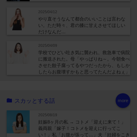
2025/04/12
やり直そうなんて都合のいいことは言わな
い。ただ時々、君の膝に甘えさせてほしい
だけなんだ…
2025/04/09
学校でひどい吐き気に襲われ、救急車で病院
に搬送された。母「やっぱりね～。今朝食べ
させた餃子腐ってるやつだったから、もしか
したらお腹壊すかもと思ってたんだよねぇ」
スカッとする話
more
2025/08/19
妊娠8ヶ月の私 → コトメ「迎えに来て！」
義両親「嫁子！コトメを迎えに行ってこ
い！」私「お腹が張って…」夫「妊婦をこき