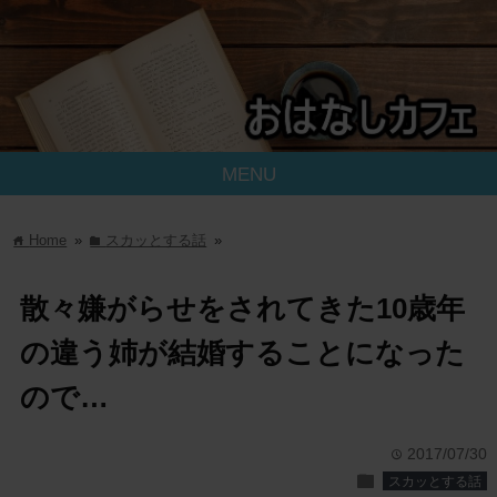
MENU
Home
»
スカッとする話
»
home
folder
散々嫌がらせをされてきた10歳年
の違う姉が結婚することになった
ので…
2017/07/30
time
folder
スカッとする話