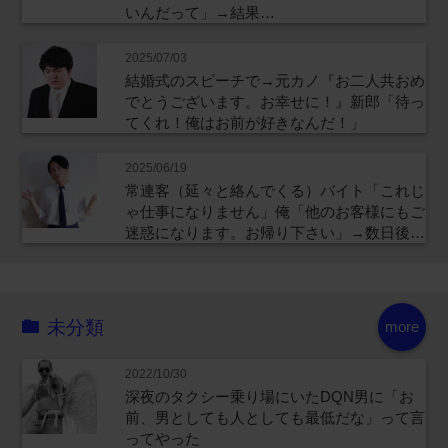
いんだって」→結果…
2025/07/03
結婚式のスピーチで→元カノ『お二人共おめ
でとうございます。お幸せに！』新郎「待っ
てくれ！俺はお前が好きなんだ！」
2025/06/19
常連客（延々と絡んでくる）バイト「これじ
ゃ仕事になりません」俺「他のお客様にもご
迷惑になります。お帰り下さい」→数日後…
未分類
more
2022/10/30
深夜のタクシー乗り場にいたDQN男に「お
前、男としても人としても最低だな」って言
ってやった