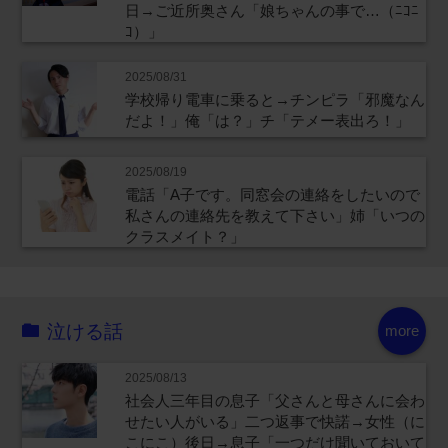
日→ご近所奥さん「娘ちゃんの事で…（ﾆｺﾆ
ｺ）」
2025/08/31
学校帰り電車に乗ると→チンピラ「邪魔なん
だよ！」俺「は？」チ「テメー表出ろ！」
2025/08/19
電話「A子です。同窓会の連絡をしたいので
私さんの連絡先を教えて下さい」姉「いつの
クラスメイト？」
泣ける話
more
2025/08/13
社会人三年目の息子「父さんと母さんに会わ
せたい人がいる」二つ返事で快諾→女性（に
こにこ）後日→息子「一つだけ聞いておいて