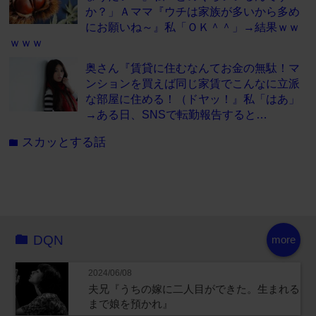
か？」Ａママ『ウチは家族が多いから多め
にお願いね～』私「ＯＫ＾＾」→結果ｗｗ
ｗｗｗ
奥さん『賃貸に住むなんてお金の無駄！マ
ンションを買えば同じ家賃でこんなに立派
な部屋に住める！（ドヤッ！』私「はあ」
→ある日、SNSで転勤報告すると…
スカッとする話
folder
DQN
more
2024/06/08
夫兄『うちの嫁に二人目ができた。生まれる
まで娘を預かれ』