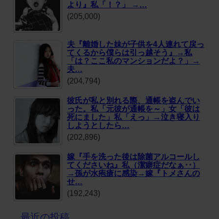
より』私「！？」 →…
(205,000)
夫『離婚した妹が子供を4人連れて戻っ
てくるから僕らは引っ越そう』→私
「は？ここ私のマンションだよ？」→
夫…
(204,794)
彼氏が私と別れる際、通帳を盗んでい
った。私「元彼が通帳を～」女「彼は
死にました」私「えっ」→泣き寝入り
しようとしたら…
(202,896)
嫁『手を洗った後は除菌アルコールし
てくださいね』私（潔癖症だなぁ‥）
→孫が水疱瘡に感染→嫁『トメさんの
せ…
(192,243)
最近の投稿