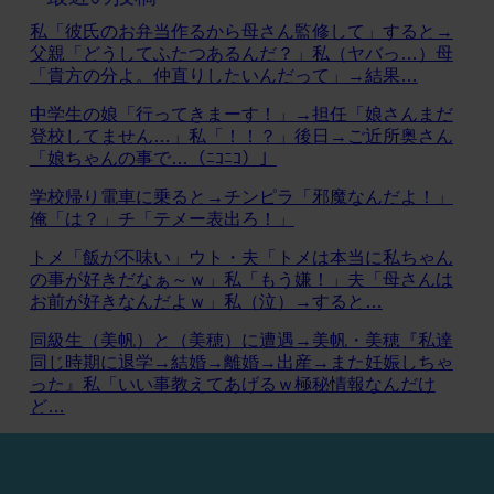
私「彼氏のお弁当作るから母さん監修して」すると→
父親「どうしてふたつあるんだ？」私（ヤバっ…）母
「貴方の分よ。仲直りしたいんだって」→結果…
中学生の娘「行ってきまーす！」→担任「娘さんまだ
登校してません…」私「！！？」後日→ご近所奥さん
「娘ちゃんの事で…（ﾆｺﾆｺ）」
学校帰り電車に乗ると→チンピラ「邪魔なんだよ！」
俺「は？」チ「テメー表出ろ！」
トメ「飯が不味い」ウト・夫「トメは本当に私ちゃん
の事が好きだなぁ～ｗ」私「もう嫌！」夫「母さんは
お前が好きなんだよｗ」私（泣）→すると…
同級生（美帆）と（美穂）に遭遇→美帆・美穂『私達
同じ時期に退学→結婚→離婚→出産→また妊娠しちゃ
った』私「いい事教えてあげるｗ極秘情報なんだけ
ど…