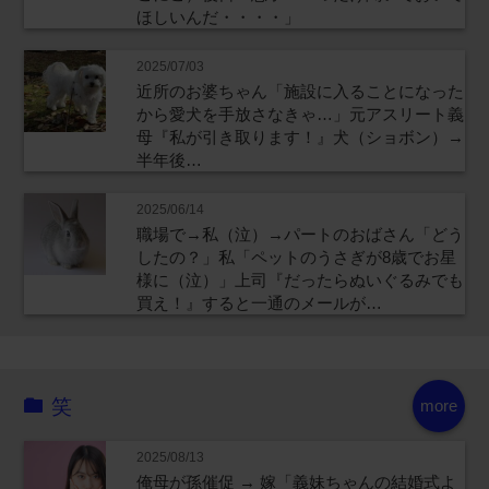
ほしいんだ・・・・」
2025/07/03
近所のお婆ちゃん「施設に入ることになった
から愛犬を手放さなきゃ…」元アスリート義
母『私が引き取ります！』犬（ショボン）→
半年後…
2025/06/14
職場で→私（泣）→パートのおばさん「どう
したの？」私「ペットのうさぎが8歳でお星
様に（泣）」上司『だったらぬいぐるみでも
買え！』すると一通のメールが…
笑
more
2025/08/13
俺母が孫催促 → 嫁「義妹ちゃんの結婚式よ