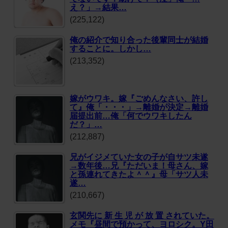
え？」→結果…
(225,122)
俺の紹介で知り合った後輩同士が結婚
することに。しかし…
(213,352)
嫁がウワキ。嫁『ごめんなさい、許し
て』俺「・・・」→離婚が決定→離婚
届提出前…俺「何でウワキしたん
だ？」…
(212,887)
兄がイジメていた女の子が自サツ未遂
→数年後…兄『ただいま！母さん、嫁
と孫連れてきたよ＾＾』母「サツ人未
遂…
(210,667)
玄関先に 新 生 児 が 放 置 されていた。
メモ『昼間で預かって、ヨロシク。Y田