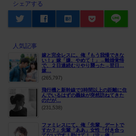
シェアする
line
twitter
facebook
hatenabookmark
人気記事
嫁と完全レスに。俺『もう我慢できな
い！』嫁「嫌、やめて！」→離婚覚悟
で、２日連続むりやり襲った→翌日…
嫁…
(265,797)
飛行機と新幹線で3時間以上の距離に住
んでいるはずの義妹が突然訪ねてきた
のだが…
(231,538)
ファミレスにて。俺「先輩、デートで
すか？」先輩「ああ」女性「付き合っ
てないです！助けて！（泣」俺「…