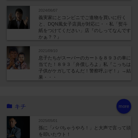
2024/06/07
義実家にとコンビニでご進物を買いに行く
と、DQN風女子店員が対応に・・私「熨斗
紙をつけてください」店『のしってなんです
かぁ？？』
2021/09/10
息子たちがスーパーのカートを８９３の車に
当てた！８９３「弁償しろよ」私『こっちは
子供がケガしてるんだ！警察呼ぶぞ！』→結
果・・・
キチ
more
2025/05/01
孫に「ババちゃうやろ！」と大声で言って頭
を叩いたウト！