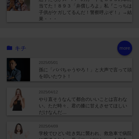
当てた！８９３「弁償しろよ」私『こっちは
子供がケガしてるんだ！警察呼ぶぞ！』→結
果・・・
キチ
more
2025/05/01
孫に「ババちゃうやろ！」と大声で言って頭
を叩いたウト！
2025/04/12
やり直そうなんて都合のいいことは言わな
い。ただ時々、君の膝に甘えさせてほしい
だけなんだ…
2025/04/09
学校でひどい吐き気に襲われ、救急車で病院