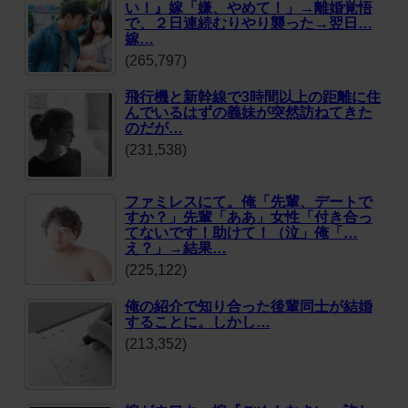
い！』嫁「嫌、やめて！」→離婚覚悟
で、２日連続むりやり襲った→翌日…
嫁…
(265,797)
飛行機と新幹線で3時間以上の距離に住
んでいるはずの義妹が突然訪ねてきた
のだが…
(231,538)
ファミレスにて。俺「先輩、デートで
すか？」先輩「ああ」女性「付き合っ
てないです！助けて！（泣」俺「…
え？」→結果…
(225,122)
俺の紹介で知り合った後輩同士が結婚
することに。しかし…
(213,352)