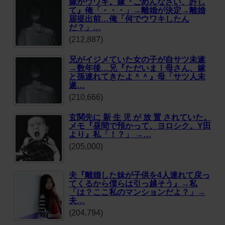
嫁がウワキ。嫁『ごめんなさい、許し
て』俺「・・・」→離婚が決定→離婚
届提出前…俺「何でウワキしたん
だ？」…
(212,887)
兄がイジメていた女の子が自サツ未遂
→数年後…兄『ただいま！母さん、嫁
と孫連れてきたよ＾＾』母「サツ人未
遂…
(210,666)
玄関先に 新 生 児 が 放 置 されていた。
メモ『昼間で預かって、ヨロシク。Y田
より』私「！？」 →…
(205,000)
夫『離婚した妹が子供を4人連れて戻っ
てくるから僕らは引っ越そう』→私
「は？ここ私のマンションだよ？」→
夫…
(204,794)