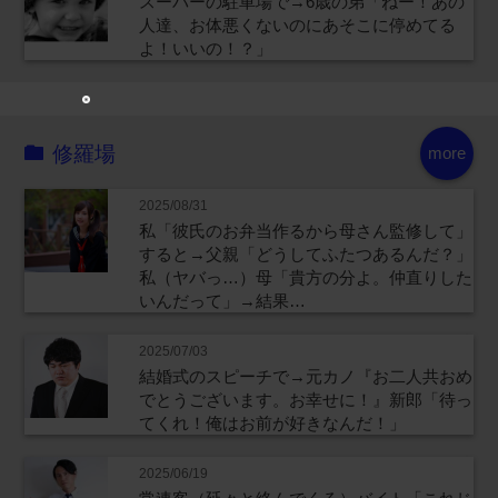
スーパーの駐車場で→6歳の弟「ねー！あの
人達、お体悪くないのにあそこに停めてる
よ！いいの！？」
修羅場
more
2025/08/31
私「彼氏のお弁当作るから母さん監修して」
すると→父親「どうしてふたつあるんだ？」
私（ヤバっ…）母「貴方の分よ。仲直りした
いんだって」→結果…
2025/07/03
結婚式のスピーチで→元カノ『お二人共おめ
でとうございます。お幸せに！』新郎「待っ
てくれ！俺はお前が好きなんだ！」
2025/06/19