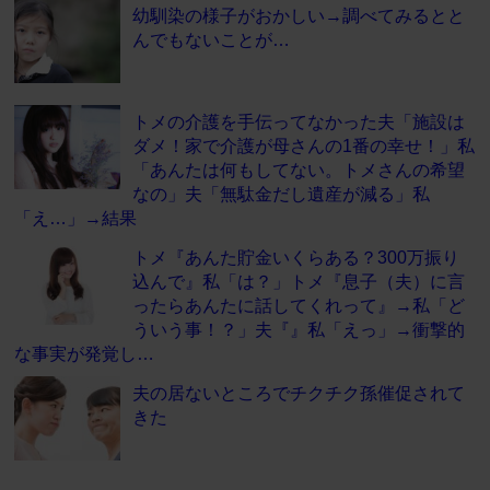
幼馴染の様子がおかしい→調べてみるとと
んでもないことが…
トメの介護を手伝ってなかった夫「施設は
ダメ！家で介護が母さんの1番の幸せ！」私
「あんたは何もしてない。トメさんの希望
なの」夫「無駄金だし遺産が減る」私
「え…」→結果
トメ『あんた貯金いくらある？300万振り
込んで』私「は？」トメ『息子（夫）に言
ったらあんたに話してくれって』→私「ど
ういう事！？」夫『』私「えっ」→衝撃的
な事実が発覚し…
夫の居ないところでチクチク孫催促されて
きた