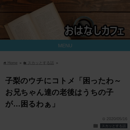
MENU
Home
»
スカッとする話
»
home
folder
子梨のウチにコトメ「困ったわ～
お兄ちゃん達の老後はうちの子
が…困るわぁ」
2020/05/16
time
folder
スカッとする話