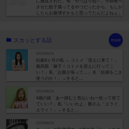
に搬送された。母「やっぱりね～。今朝食べ
させた餃子腐ってるやつだったから、もしか
したらお腹壊すかもと思ってたんだよねぇ」
スカッとする話
more
2025/08/19
妊娠8ヶ月の私 → コトメ「迎えに来て！」
義両親「嫁子！コトメを迎えに行ってこ
い！」私「お腹が張って…」夫「妊婦をこき
使うのか！」→すると…
2025/08/19
4歳の娘「あー踏むと危ないねー拾って捨て
ていい？」私「いいわよ」爺さん「エライ、
エライ！」→すると…
2025/08/19