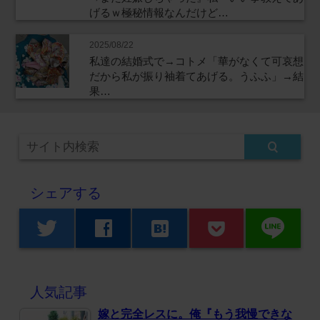
げるｗ極秘情報なんだけど…
2025/08/22
私達の結婚式で→コトメ「華がなくて可哀想
だから私が振り袖着てあげる。うふふ」→結
果…
シェアする
line
twitter
facebook
hatenabookmark
人気記事
嫁と完全レスに。俺『もう我慢できな