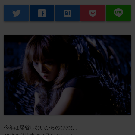
line
twitter
facebook
hatenabookmark
今年は帰省しないからのびのび。