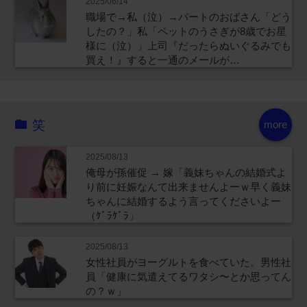
2025/06/14
職場で→私（泣）→パートのおばさん「どう
したの？」私「ペットのうさぎが8歳でお星
様に（泣）」上司『だったらぬいぐるみでも
買え！』すると一通のメールが…
笑
more
2025/08/13
俺母が孫催促 → 嫁「義妹ちゃんの結婚式よ
り前に妊娠なんて出来ませんよーｗ早く義妹
ちゃんに結婚するよう言ってくださいよー
（ｹﾞﾗｹﾞﾗ」
2025/08/13
女性社員がヨーグルトを食べていた。男性社
員「健康に気遣えてるワタシ〜とか思ってん
の？ｗ」