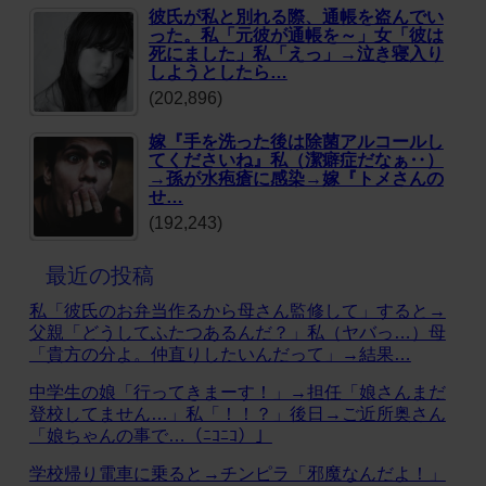
彼氏が私と別れる際、通帳を盗んでい
った。私「元彼が通帳を～」女「彼は
死にました」私「えっ」→泣き寝入り
しようとしたら…
(202,896)
嫁『手を洗った後は除菌アルコールし
てくださいね』私（潔癖症だなぁ‥）
→孫が水疱瘡に感染→嫁『トメさんの
せ…
(192,243)
最近の投稿
私「彼氏のお弁当作るから母さん監修して」すると→
父親「どうしてふたつあるんだ？」私（ヤバっ…）母
「貴方の分よ。仲直りしたいんだって」→結果…
中学生の娘「行ってきまーす！」→担任「娘さんまだ
登校してません…」私「！！？」後日→ご近所奥さん
「娘ちゃんの事で…（ﾆｺﾆｺ）」
学校帰り電車に乗ると→チンピラ「邪魔なんだよ！」