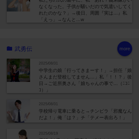
なくなった。子供が騒いだので気遣いしてく
れたのかな？」→後日、周囲『実は…』私
「えっ」→なんと…w
武勇伝
more
2025/08/31
中学生の娘「行ってきまーす！」→担任「娘
さんまだ登校してません…」私「！！？」後
日→ご近所奥さん「娘ちゃんの事で…（ﾆｺﾆ
ｺ）」
2025/08/31
学校帰り電車に乗ると→チンピラ「邪魔なん
だよ！」俺「は？」チ「テメー表出ろ！」
2025/08/19