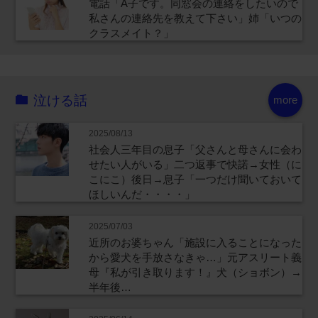
電話「A子です。同窓会の連絡をしたいので
私さんの連絡先を教えて下さい」姉「いつの
クラスメイト？」
泣ける話
more
2025/08/13
社会人三年目の息子「父さんと母さんに会わ
せたい人がいる」二つ返事で快諾→女性（に
こにこ）後日→息子「一つだけ聞いておいて
ほしいんだ・・・・」
2025/07/03
近所のお婆ちゃん「施設に入ることになった
から愛犬を手放さなきゃ…」元アスリート義
母『私が引き取ります！』犬（ショボン）→
半年後…