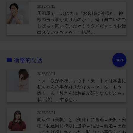
2025/08/11
居酒屋で→DQNカル『お客様は神様だ。神
様の言う事が聞けんのか！』俺（面白いので
しばらく聞いていたｗもうダメだｗもう我慢
出来ないｗｗｗｗ）→結果…
衝撃的な話
more
2025/08/31
トメ「飯が不味い」ウト・夫「トメは本当に
私ちゃんの事が好きだなぁ～ｗ」私「もう
嫌！」夫「母さんはお前が好きなんだよｗ」
私（泣）→すると…
2025/08/31
同級生（美帆）と（美穂）に遭遇→美帆・美
穂『私達同じ時期に退学→結婚→離婚→出産
→また妊娠しちゃった』私「いい事教えてあ