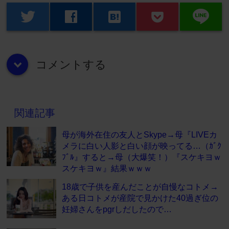
line
twitter
facebook
hatenabookmark
コメントする
down
関連記事
母が海外在住の友人とSkype→母『LIVEカ
メラに白い人影と白い顔が映ってる…（ｶﾞｸ
ﾌﾞﾙ』すると→母（大爆笑！）『スケキヨｗ
スケキヨｗ』結果ｗｗｗ
18歳で子供を産んだことが自慢なコトメ→
ある日コトメが産院で見かけた40過ぎ位の
妊婦さんをpgrしだしたので…