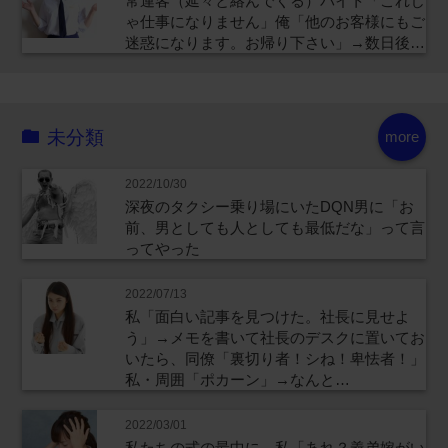
常連客（延々と絡んでくる）バイト「これじ
ゃ仕事になりません」俺「他のお客様にもご
迷惑になります。お帰り下さい」→数日後…
未分類
more
2022/10/30
深夜のタクシー乗り場にいたDQN男に「お
前、男としても人としても最低だな」って言
ってやった
2022/07/13
私「面白い記事を見つけた。社長に見せよ
う」→メモを書いて社長のデスクに置いてお
いたら、同僚「裏切り者！シね！卑怯者！」
私・周囲「ポカーン」→なんと…
2022/03/01
私たちの式の最中に、私「あれ？義弟嫁がい