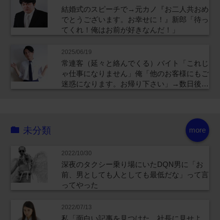
結婚式のスピーチで→元カノ『お二人共おめ
でとうございます。お幸せに！』新郎「待っ
てくれ！俺はお前が好きなんだ！」
2025/06/19
常連客（延々と絡んでくる）バイト「これじ
ゃ仕事になりません」俺「他のお客様にもご
迷惑になります。お帰り下さい」→数日後…
未分類
more
2022/10/30
深夜のタクシー乗り場にいたDQN男に「お
前、男としても人としても最低だな」って言
ってやった
2022/07/13
私「面白い記事を見つけた。社長に見せよ