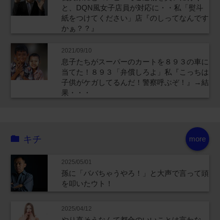
と、DQN風女子店員が対応に・・私「熨斗
紙をつけてください」店『のしってなんです
かぁ？？』
2021/09/10
息子たちがスーパーのカートを８９３の車に
当てた！８９３「弁償しろよ」私『こっちは
子供がケガしてるんだ！警察呼ぶぞ！』→結
果・・・
キチ
more
2025/05/01
孫に「ババちゃうやろ！」と大声で言って頭
を叩いたウト！
2025/04/12
やり直そうなんて都合のいいことは言わな