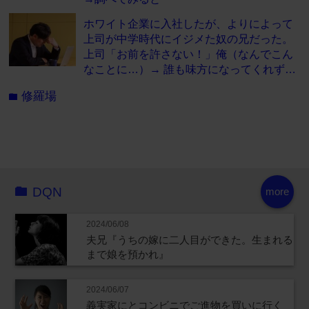
ホワイト企業に入社したが、よりによって
上司が中学時代にイジメた奴の兄だった。
上司「お前を許さない！」俺（なんでこん
なことに…）→ 誰も味方になってくれず…
修羅場
folder
DQN
more
2024/06/08
夫兄『うちの嫁に二人目ができた。生まれる
まで娘を預かれ』
2024/06/07
義実家にとコンビニでご進物を買いに行く