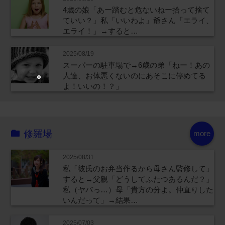
4歳の娘「あー踏むと危ないねー拾って捨て
ていい？」私「いいわよ」爺さん「エライ、
エライ！」→すると…
2025/08/19
スーパーの駐車場で→6歳の弟「ねー！あの
人達、お体悪くないのにあそこに停めてる
よ！いいの！？」
修羅場
more
2025/08/31
私「彼氏のお弁当作るから母さん監修して」
すると→父親「どうしてふたつあるんだ？」
私（ヤバっ…）母「貴方の分よ。仲直りした
いんだって」→結果…
2025/07/03