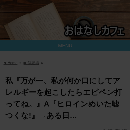
MENU
Home
»
修羅場
»
home
folder
私『万が一、私が何か口にしてア
レルギーを起こしたらエピペン打
ってね。』A『ヒロインめいた嘘
つくな!』→ある日…