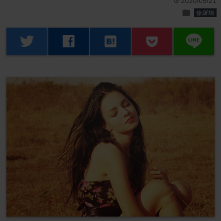
2020/05/21
time
folder
修羅場
line
twitter
facebook
hatenabookmark