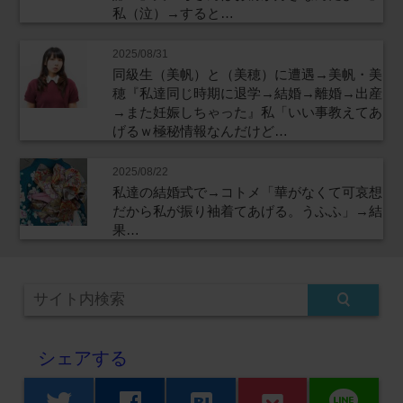
私（泣）→すると…
2025/08/31
同級生（美帆）と（美穂）に遭遇→美帆・美
穂『私達同じ時期に退学→結婚→離婚→出産
→また妊娠しちゃった』私「いい事教えてあ
げるｗ極秘情報なんだけど…
2025/08/22
私達の結婚式で→コトメ「華がなくて可哀想
だから私が振り袖着てあげる。うふふ」→結
果…
シェアする
line
twitter
facebook
hatenabookmark