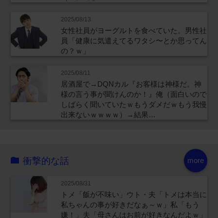
2025/08/13
女性社員がヨーグルトを食べていた。男性社
員「健康に気遣えてるワタシ〜とか思ってん
の？ｗ」
2025/08/11
居酒屋で→DQNカル『お客様は神様だ。神
様の言う事が聞けんのか！』俺（面白いので
しばらく聞いていたｗもうダメだｗもう我慢
出来ないｗｗｗｗ）→結果…
衝撃的な話
more
2025/08/31
トメ「飯が不味い」ウト・夫「トメは本当に
私ちゃんの事が好きだなぁ～ｗ」私「もう
嫌！」夫「母さんはお前が好きなんだよｗ」