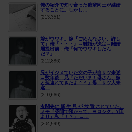
俺の紹介で知り合った後輩同士が結婚
することに。しかし…
(213,351)
嫁がウワキ。嫁『ごめんなさい、許し
て』俺「・・・」→離婚が決定→離婚
届提出前…俺「何でウワキしたん
だ？」…
(212,886)
兄がイジメていた女の子が自サツ未遂
→数年後…兄『ただいま！母さん、嫁
と孫連れてきたよ＾＾』母「サツ人未
遂…
(210,666)
玄関先に 新 生 児 が 放 置 されていた。
メモ『昼間で預かって、ヨロシク。Y田
より』私「！？」 →…
(204,999)