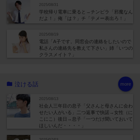
2025/08/31
学校帰り電車に乗ると→チンピラ「邪魔なん
だよ！」俺「は？」チ「テメー表出ろ！」
2025/08/19
電話「A子です。同窓会の連絡をしたいので
私さんの連絡先を教えて下さい」姉「いつの
クラスメイト？」
泣ける話
more
2025/08/13
社会人三年目の息子「父さんと母さんに会わ
せたい人がいる」二つ返事で快諾→女性（に
こにこ）後日→息子「一つだけ聞いておいて
ほしいんだ・・・・」
2025/07/03