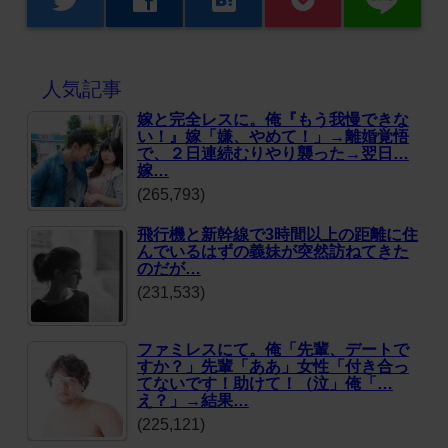
人気記事
嫁と完全レスに。俺『もう我慢できな
い！』嫁「嫌、やめて！」→離婚覚悟
で、２日連続むりやり襲った→翌日…
嫁…
(265,793)
飛行機と新幹線で3時間以上の距離に住
んでいるはずの義妹が突然訪ねてきた
のだが…
(231,533)
ファミレスにて。俺「先輩、デートで
すか？」先輩「ああ」女性「付き合っ
てないです！助けて！（泣」俺「…
え？」→結果…
(225,121)