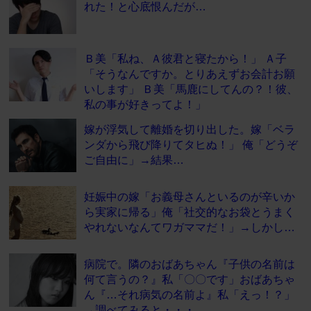
れた！と心底恨んだが…
Ｂ美「私ね、Ａ彼君と寝たから！」 Ａ子
「そうなんですか。とりあえずお会計お願
いします」 Ｂ美「馬鹿にしてんの？！彼、
私の事が好きってよ！」
嫁が浮気して離婚を切り出した。嫁「ベラ
ンダから飛び降りてタヒぬ！」 俺「どうぞ
ご自由に」→結果…
妊娠中の嫁「お義母さんといるのが辛いか
ら実家に帰る」俺「社交的なお袋とうまく
やれないなんてワガママだ！」→しかし…
病院で。隣のおばあちゃん『子供の名前は
何て言うの？』私「〇〇です」おばあちゃ
ん『…それ病気の名前よ』私「えっ！？」
→調べてみると・・・