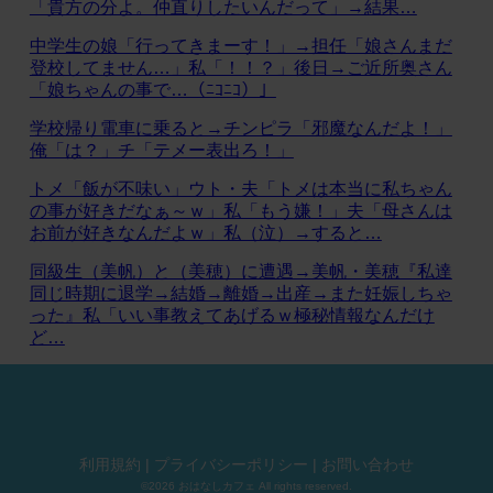
「貴方の分よ。仲直りしたいんだって」→結果…
中学生の娘「行ってきまーす！」→担任「娘さんまだ
登校してません…」私「！！？」後日→ご近所奥さん
「娘ちゃんの事で…（ﾆｺﾆｺ）」
学校帰り電車に乗ると→チンピラ「邪魔なんだよ！」
俺「は？」チ「テメー表出ろ！」
トメ「飯が不味い」ウト・夫「トメは本当に私ちゃん
の事が好きだなぁ～ｗ」私「もう嫌！」夫「母さんは
お前が好きなんだよｗ」私（泣）→すると…
同級生（美帆）と（美穂）に遭遇→美帆・美穂『私達
同じ時期に退学→結婚→離婚→出産→また妊娠しちゃ
った』私「いい事教えてあげるｗ極秘情報なんだけ
ど…
利用規約
|
プライバシーポリシー
|
お問い合わせ
©2026 おはなしカフェ All rights reserved.