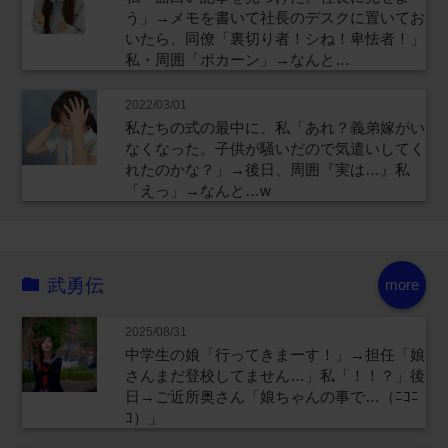
う」→メモを書いて社長のデスクに置いてお
いたら、同僚「裏切り者！シね！卑怯者！」
私・周囲「ポカーン」→なんと…
2022/03/01
私たちの式の最中に、私「あれ？義弟嫁がい
なくなった。子供が騒いだので気遣いしてく
れたのかな？」→後日、周囲『実は…』私
「えっ」→なんと…w
武勇伝
more
2025/08/31
中学生の娘「行ってきまーす！」→担任「娘
さんまだ登校してません…」私「！！？」後
日→ご近所奥さん「娘ちゃんの事で…（ﾆｺﾆ
ｺ）」