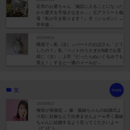
近所のお婆ちゃん「施設に入ることになった
から愛犬を手放さなきゃ…」元アスリート義
母『私が引き取ります！』犬（ショボン）→
半年後…
2025/06/14
職場で→私（泣）→パートのおばさん「どう
したの？」私「ペットのうさぎが8歳でお星
様に（泣）」上司『だったらぬいぐるみでも
買え！』すると一通のメールが…
笑
more
2025/08/13
俺母が孫催促 → 嫁「義妹ちゃんの結婚式よ
り前に妊娠なんて出来ませんよーｗ早く義妹
ちゃんに結婚するよう言ってくださいよー
（ｹﾞﾗｹﾞﾗ」