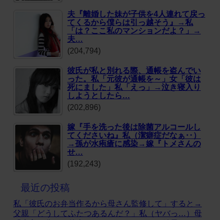
夫『離婚した妹が子供を4人連れて戻っ
てくるから僕らは引っ越そう』→私
「は？ここ私のマンションだよ？」→
夫…
(204,794)
彼氏が私と別れる際、通帳を盗んでい
った。私「元彼が通帳を～」女「彼は
死にました」私「えっ」→泣き寝入り
しようとしたら…
(202,896)
嫁『手を洗った後は除菌アルコールし
てくださいね』私（潔癖症だなぁ‥）
→孫が水疱瘡に感染→嫁『トメさんの
せ…
(192,243)
最近の投稿
私「彼氏のお弁当作るから母さん監修して」すると→
父親「どうしてふたつあるんだ？」私（ヤバっ…）母