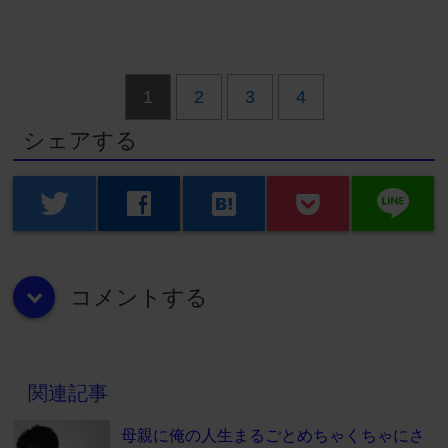
1
2
3
4
シェアする
line
twitter
facebook
hatenabookmark
コメントする
down
関連記事
母親に俺の人生まるごとめちゃくちゃにさ