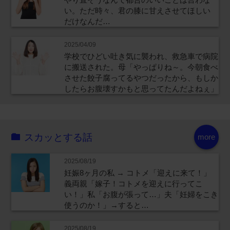
い。ただ時々、君の膝に甘えさせてほしい
だけなんだ…
2025/04/09
学校でひどい吐き気に襲われ、救急車で病院
に搬送された。母「やっぱりね～。今朝食べ
させた餃子腐ってるやつだったから、もしか
したらお腹壊すかもと思ってたんだよねぇ」
スカッとする話
more
2025/08/19
妊娠8ヶ月の私 → コトメ「迎えに来て！」
義両親「嫁子！コトメを迎えに行ってこ
い！」私「お腹が張って…」夫「妊婦をこき
使うのか！」→すると…
2025/08/19