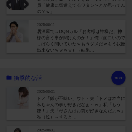
員「健康に気遣えてるワタシ〜とか思ってん
の？ｗ」
2025/08/11
居酒屋で→DQNカル『お客様は神様だ。神
様の言う事が聞けんのか！』俺（面白いので
しばらく聞いていたｗもうダメだｗもう我慢
出来ないｗｗｗｗ）→結果…
衝撃的な話
more
2025/08/31
トメ「飯が不味い」ウト・夫「トメは本当に
私ちゃんの事が好きだなぁ～ｗ」私「もう
嫌！」夫「母さんはお前が好きなんだよｗ」
私（泣）→すると…
2025/08/31