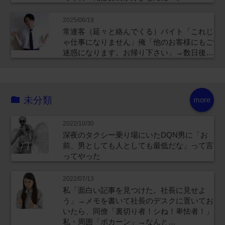
2025/06/19
常連客（延々と絡んでくる）バイト「これじ
ゃ仕事になりません」俺「他のお客様にもご
迷惑になります。お帰り下さい」→数日後…
未分類
more
2022/10/30
深夜のタクシー乗り場にいたDQN男に「お
前、男としても人としても最低だな」って言
ってやった
2022/07/13
私「面白い記事を見つけた。社長に見せよ
う」→メモを書いて社長のデスクに置いてお
いたら、同僚「裏切り者！シね！卑怯者！」
私・周囲「ポカーン」→なんと…