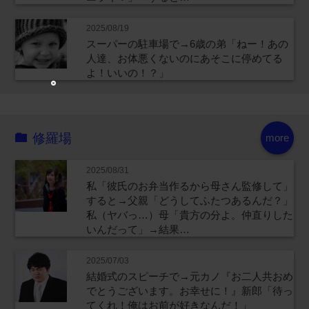
2025/08/19
スーパーの駐車場で→6歳の弟「ねー！あの
人達、お体悪くないのにあそこに停めてる
よ！いいの！？」
修羅場
more
2025/08/31
私「彼氏のお弁当作るから母さん監修して」
すると→父親「どうしてふたつあるんだ？」
私（ヤバっ…）母「貴方の分よ。仲直りした
いんだって」→結果…
2025/07/03
結婚式のスピーチで→元カノ『お二人共おめ
でとうございます。お幸せに！』新郎「待っ
てくれ！俺はお前が好きなんだ！」