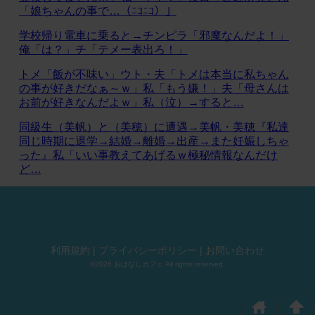
「娘ちゃんの事で…（ﾆｺﾆｺ）」
学校帰り電車に乗ると→チンピラ「邪魔なんだよ！」
俺「は？」チ「テメー表出ろ！」
トメ「飯が不味い」ウト・夫「トメは本当に私ちゃん
の事が好きだなぁ～ｗ」私「もう嫌！」夫「母さんは
お前が好きなんだよｗ」私（泣）→すると…
同級生（美帆）と（美穂）に遭遇→美帆・美穂『私達
同じ時期に退学→結婚→離婚→出産→また妊娠しちゃ
った』私「いい事教えてあげるｗ極秘情報なんだけ
ど…
利用規約
|
プライバシーポリシー
|
お問い合わせ
©2026 おはなしカフェ All rights reserved.
home
arrowup