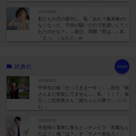
2022/03/01
私たちの式の最中に、私「あれ？義弟嫁がい
なくなった。子供が騒いだので気遣いしてく
れたのかな？」→後日、周囲『実は…』私
「えっ」→なんと…w
武勇伝
more
2025/08/31
中学生の娘「行ってきまーす！」→担任「娘
さんまだ登校してません…」私「！！？」後
日→ご近所奥さん「娘ちゃんの事で…（ﾆｺﾆ
ｺ）」
2025/08/31
学校帰り電車に乗ると→チンピラ「邪魔なん
だよ！」俺「は？」チ「テメー表出ろ！」