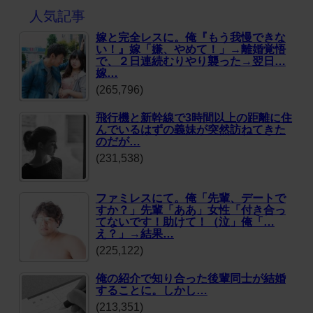
人気記事
嫁と完全レスに。俺『もう我慢できな
い！』嫁「嫌、やめて！」→離婚覚悟
で、２日連続むりやり襲った→翌日…
嫁…
(265,796)
飛行機と新幹線で3時間以上の距離に住
んでいるはずの義妹が突然訪ねてきた
のだが…
(231,538)
ファミレスにて。俺「先輩、デートで
すか？」先輩「ああ」女性「付き合っ
てないです！助けて！（泣」俺「…
え？」→結果…
(225,122)
俺の紹介で知り合った後輩同士が結婚
することに。しかし…
(213,351)