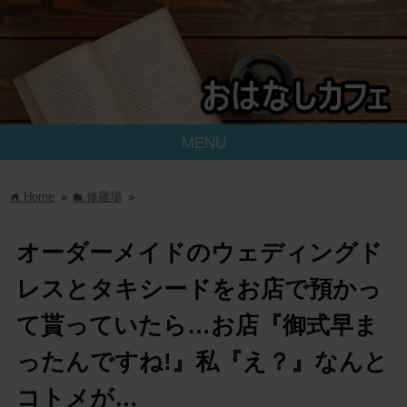
MENU
Home
»
修羅場
»
home
folder
オーダーメイドのウェディングド
レスとタキシードをお店で預かっ
て貰っていたら…お店『御式早ま
ったんですね!』私『え？』なんと
コトメが…