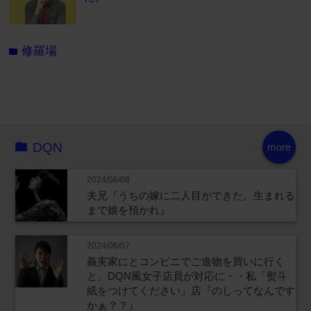
修羅場
folder
DQN
more
2024/06/08
夫兄『うちの嫁に二人目ができた。生まれる
まで娘を預かれ』
2024/06/07
義実家にとコンビニでご進物を買いに行く
と、DQN風女子店員が対応に・・私「熨斗
紙をつけてください」店『のしってなんです
かぁ？？』