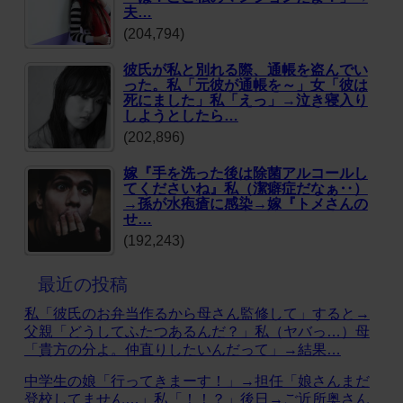
夫…
(204,794)
彼氏が私と別れる際、通帳を盗んでい
った。私「元彼が通帳を～」女「彼は
死にました」私「えっ」→泣き寝入り
しようとしたら…
(202,896)
嫁『手を洗った後は除菌アルコールし
てくださいね』私（潔癖症だなぁ‥）
→孫が水疱瘡に感染→嫁『トメさんの
せ…
(192,243)
最近の投稿
私「彼氏のお弁当作るから母さん監修して」すると→
父親「どうしてふたつあるんだ？」私（ヤバっ…）母
「貴方の分よ。仲直りしたいんだって」→結果…
中学生の娘「行ってきまーす！」→担任「娘さんまだ
登校してません…」私「！！？」後日→ご近所奥さん