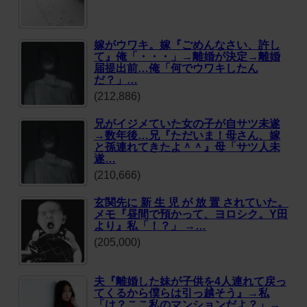
嫁がウワキ。嫁『ごめんなさい、許し
て』俺「・・・」→離婚が決定→離婚
届提出前…俺「何でウワキしたん
だ？」…
(212,886)
兄がイジメていた女の子が自サツ未遂
→数年後…兄『ただいま！母さん、嫁
と孫連れてきたよ＾＾』母「サツ人未
遂…
(210,666)
玄関先に 新 生 児 が 放 置 されていた。
メモ『昼間で預かって、ヨロシク。Y田
より』私「！？」 →…
(205,000)
夫『離婚した妹が子供を4人連れて戻っ
てくるから僕らは引っ越そう』→私
「は？ここ私のマンションだよ？」→