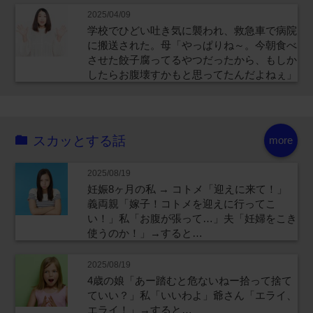
2025/04/09
学校でひどい吐き気に襲われ、救急車で病院
に搬送された。母「やっぱりね～。今朝食べ
させた餃子腐ってるやつだったから、もしか
したらお腹壊すかもと思ってたんだよねぇ」
スカッとする話
more
2025/08/19
妊娠8ヶ月の私 → コトメ「迎えに来て！」
義両親「嫁子！コトメを迎えに行ってこ
い！」私「お腹が張って…」夫「妊婦をこき
使うのか！」→すると…
2025/08/19
4歳の娘「あー踏むと危ないねー拾って捨て
ていい？」私「いいわよ」爺さん「エライ、
エライ！」→すると…