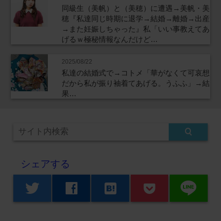
同級生（美帆）と（美穂）に遭遇→美帆・美
穂『私達同じ時期に退学→結婚→離婚→出産
→また妊娠しちゃった』私「いい事教えてあ
げるｗ極秘情報なんだけど…
2025/08/22
私達の結婚式で→コトメ「華がなくて可哀想
だから私が振り袖着てあげる。うふふ」→結
果…
シェアする
line
twitter
facebook
hatenabookmark