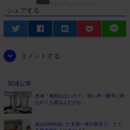
シェアする
line
twitter
facebook
hatenabookmark
コメントする
down
関連記事
患者「俺死ねないの？」 怖い声「勝手に死
なれても困るんだがな」
姑は100年続いた女系一家の長女で、とて