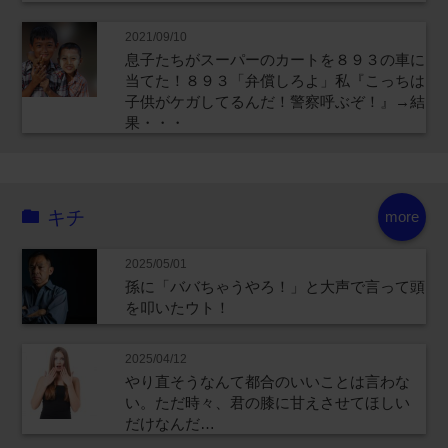
2021/09/10
息子たちがスーパーのカートを８９３の車に
当てた！８９３「弁償しろよ」私『こっちは
子供がケガしてるんだ！警察呼ぶぞ！』→結
果・・・
キチ
more
2025/05/01
孫に「ババちゃうやろ！」と大声で言って頭
を叩いたウト！
2025/04/12
やり直そうなんて都合のいいことは言わな
い。ただ時々、君の膝に甘えさせてほしい
だけなんだ…