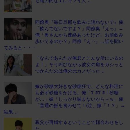
も精力的な上にキツイ人…
同僚奥『毎日旦那を飲みに誘わないで』俺
「飲んでないですよ？」同僚奥『えっ』→
俺「奥さんから連絡あったけど、お前飲み
歩いてるのか？」同僚『え‥』→話を聞い
てみると・・・
「なんであんたが俺君とこんな所にいるの
よ！」そう叫びながら彼女の肩をガシっと
つかんだのは俺の元カノだった…
嫁が砂糖大好きな砂糖狂で、どんな料理に
も必ず砂糖をかける。俺「ｺﾞﾎｺﾞﾎ！砂糖
が…」嫁「しっかり噛まないから～ｗ」俺
「普通の飯を食わせて！(泣」嫁「！？」→
結果…
親父が再婚するということで顔合わせをし
た。