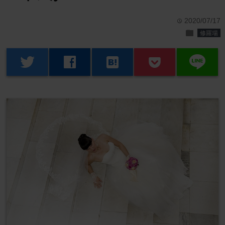
2020/07/17
time
folder
修羅場
line
twitter
facebook
hatenabookmark