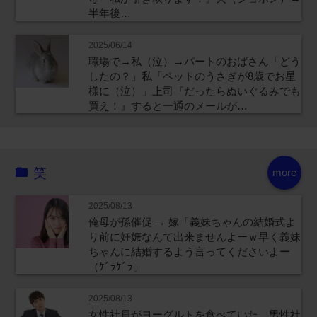
半年後…
2025/06/14
職場で→私（泣）→パートのおばさん「どう
したの？」私「ペットのうさぎが8歳でお星
様に（泣）」上司『だったらぬいぐるみでも
買え！』すると一通のメールが…
笑
more
2025/08/13
俺母が孫催促 → 嫁「義妹ちゃんの結婚式よ
り前に妊娠なんて出来ませんよーｗ早く義妹
ちゃんに結婚するよう言ってくださいよー
（ｹﾞﾗｹﾞﾗ」
2025/08/13
女性社員がヨーグルトを食べていた。男性社