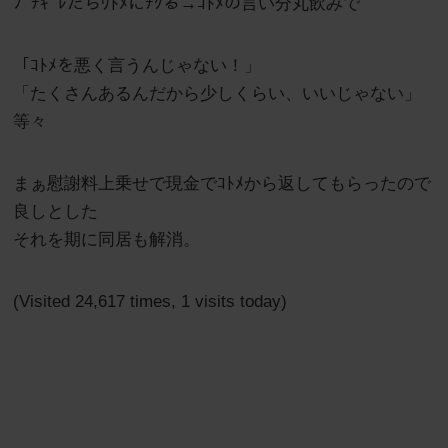
ﾌﾞﾁｷﾞﾚたらｳﾄﾒにﾁｸる→ｺﾄﾒの言い分丸飲みで
「ｺﾄﾒを悪く言うんじゃない！」
「たくさんあるんだから少しくらい、いいじゃない」
等々
まぁ慰謝料上乗せで現金でｺﾄﾒから返してもらったので
良しとした
それを期に同居も解消。
(Visited 24,617 times, 1 visits today)