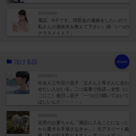
2025/08/19
電話「A子です。同窓会の連絡をしたいので
私さんの連絡先を教えて下さい」姉「いつの
クラスメイト？」
泣ける話
more
2025/08/13
社会人三年目の息子「父さんと母さんに会わ
せたい人がいる」二つ返事で快諾→女性（に
こにこ）後日→息子「一つだけ聞いておいて
ほしいんだ・・・・」
2025/07/03
近所のお婆ちゃん「施設に入ることになった
から愛犬を手放さなきゃ…」元アスリート義
母『私が引き取ります！』犬（ショボン）→