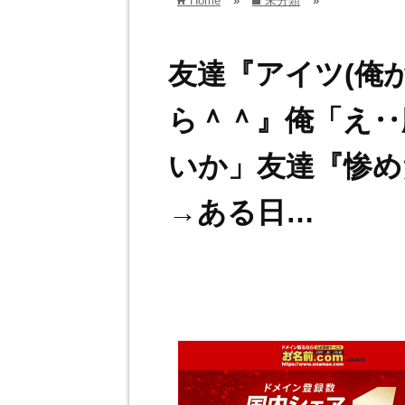
Home
»
未分類
»
home
folder
友達『アイツ(俺
ら＾＾』俺「え‥
いか」友達『惨め
→ある日…