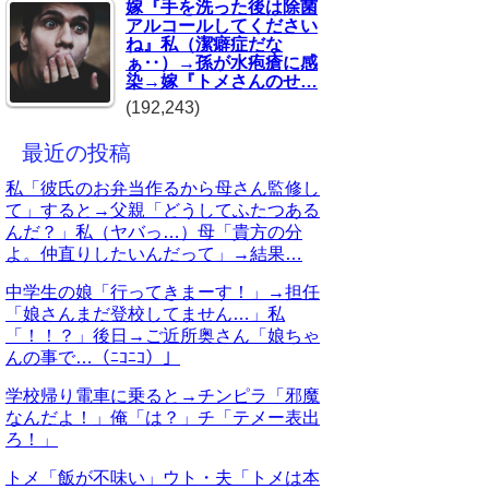
嫁『手を洗った後は除菌
アルコールしてください
ね』私（潔癖症だな
ぁ‥）→孫が水疱瘡に感
染→嫁『トメさんのせ…
(192,243)
最近の投稿
私「彼氏のお弁当作るから母さん監修し
て」すると→父親「どうしてふたつある
んだ？」私（ヤバっ…）母「貴方の分
よ。仲直りしたいんだって」→結果…
中学生の娘「行ってきまーす！」→担任
「娘さんまだ登校してません…」私
「！！？」後日→ご近所奥さん「娘ちゃ
んの事で…（ﾆｺﾆｺ）」
学校帰り電車に乗ると→チンピラ「邪魔
なんだよ！」俺「は？」チ「テメー表出
ろ！」
トメ「飯が不味い」ウト・夫「トメは本