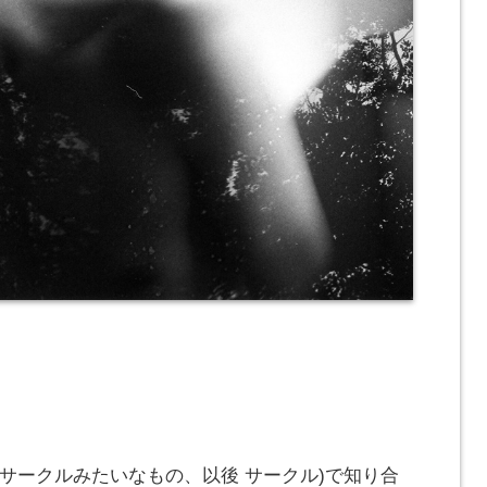
サークルみたいなもの、以後 サークル)で知り合