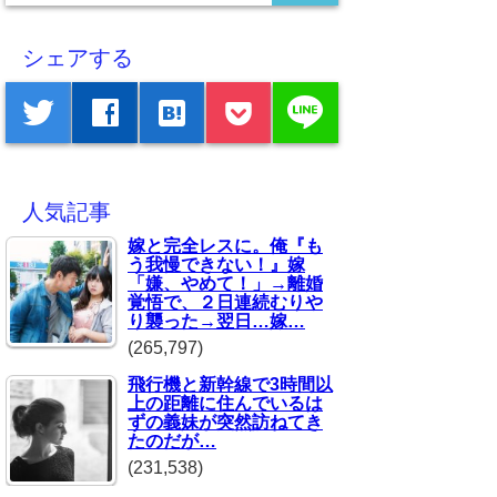
シェアする
line
twitter
facebook
hatenabookmark
人気記事
嫁と完全レスに。俺『も
う我慢できない！』嫁
「嫌、やめて！」→離婚
覚悟で、２日連続むりや
り襲った→翌日…嫁…
(265,797)
飛行機と新幹線で3時間以
上の距離に住んでいるは
ずの義妹が突然訪ねてき
たのだが…
(231,538)