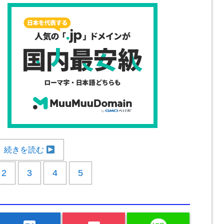
続きを読む
2
3
4
5