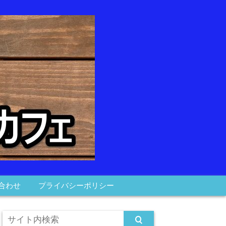
合わせ
プライバシーポリシー