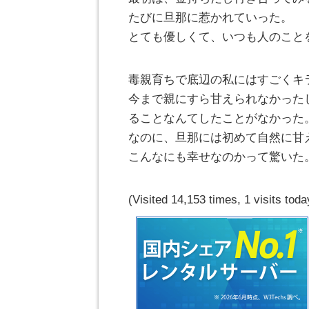
たびに旦那に惹かれていった。
とても優しくて、いつも人のこと
毒親育ちで底辺の私にはすごくキ
今まで親にすら甘えられなかった
ることなんてしたことがなかった
なのに、旦那には初めて自然に甘
こんなにも幸せなのかって驚いた
(Visited 14,153 times, 1 visits toda