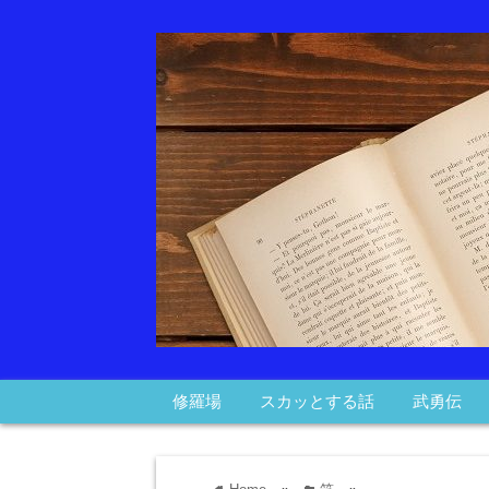
修羅場
スカッとする話
武勇伝