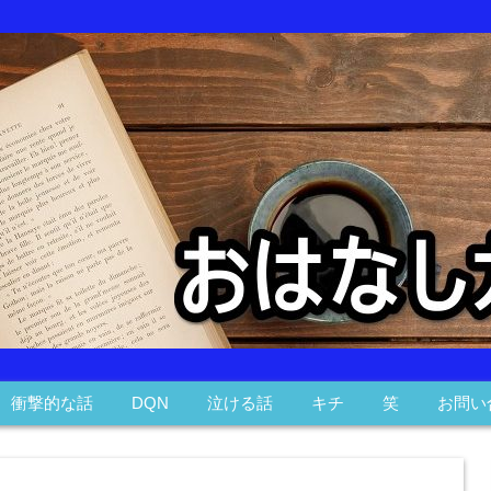
衝撃的な話
DQN
泣ける話
キチ
笑
お問い