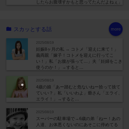
したらお腹壊すかもと思ってたんだよねぇ」
スカッとする話
more
2025/08/19
妊娠8ヶ月の私 → コトメ「迎えに来て！」
義両親「嫁子！コトメを迎えに行ってこ
い！」私「お腹が張って…」夫「妊婦をこき
使うのか！」→すると…
2025/08/19
4歳の娘「あー踏むと危ないねー拾って捨て
ていい？」私「いいわよ」爺さん「エライ、
エライ！」→すると…
2025/08/19
スーパーの駐車場で→6歳の弟「ねー！あの
人達、お体悪くないのにあそこに停めてる