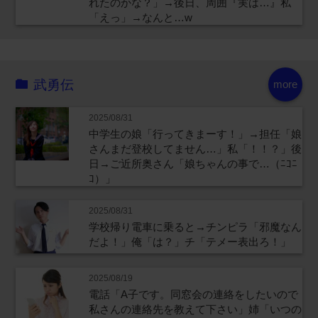
れたのかな？」→後日、周囲『実は…』私
「えっ」→なんと…w
武勇伝
more
2025/08/31
中学生の娘「行ってきまーす！」→担任「娘
さんまだ登校してません…」私「！！？」後
日→ご近所奥さん「娘ちゃんの事で…（ﾆｺﾆ
ｺ）」
2025/08/31
学校帰り電車に乗ると→チンピラ「邪魔なん
だよ！」俺「は？」チ「テメー表出ろ！」
2025/08/19
電話「A子です。同窓会の連絡をしたいので
私さんの連絡先を教えて下さい」姉「いつの