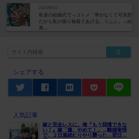
2025/08/22
私達の結婚式で→コトメ「華がなくて可哀想
だから私が振り袖着てあげる。うふふ」→結
果…
シェアする
line
twitter
facebook
hatenabookmark
人気記事
嫁と完全レスに。俺『もう我慢できな
い！』嫁「嫌、やめて！」→離婚覚悟
で、２日連続むりやり襲った→翌日…