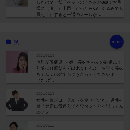
したの？」私「ペットのうさぎが8歳でお星
様に（泣）」上司『だったらぬいぐるみでも
買え！』すると一通のメールが…
笑
more
2025/08/13
俺母が孫催促 → 嫁「義妹ちゃんの結婚式よ
り前に妊娠なんて出来ませんよーｗ早く義妹
ちゃんに結婚するよう言ってくださいよー
（ｹﾞﾗｹﾞﾗ」
2025/08/13
女性社員がヨーグルトを食べていた。男性社
員「健康に気遣えてるワタシ〜とか思ってん
の？ｗ」
2025/08/11