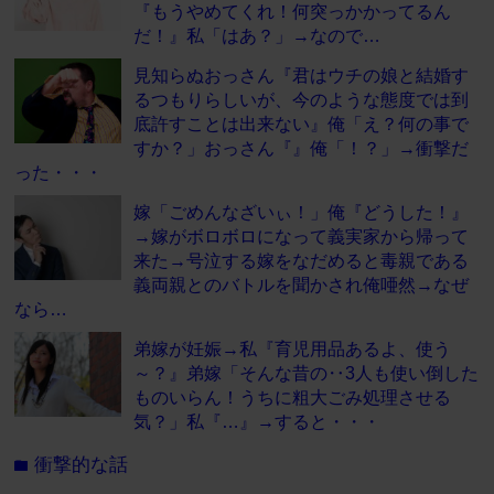
『もうやめてくれ！何突っかかってるん
だ！』私「はあ？」→なので…
見知らぬおっさん『君はウチの娘と結婚す
るつもりらしいが、今のような態度では到
底許すことは出来ない』俺「え？何の事で
すか？」おっさん『』俺「！？」→衝撃だ
った・・・
嫁「ごめんなざいぃ！」俺『どうした！』
→嫁がボロボロになって義実家から帰って
来た→号泣する嫁をなだめると毒親である
義両親とのバトルを聞かされ俺唖然→なぜ
なら…
弟嫁が妊娠→私『育児用品あるよ、使う
～？』弟嫁「そんな昔の‥3人も使い倒した
ものいらん！うちに粗大ごみ処理させる
気？」私『…』→すると・・・
衝撃的な話
folder