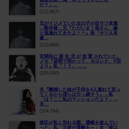
だ？」…
(212,887)
兄がイジメていた女の子が自サツ未遂
→数年後…兄『ただいま！母さん、嫁
と孫連れてきたよ＾＾』母「サツ人未
遂…
(210,666)
玄関先に 新 生 児 が 放 置 されていた。
メモ『昼間で預かって、ヨロシク。Y田
より』私「！？」 →…
(205,000)
夫『離婚した妹が子供を4人連れて戻っ
てくるから僕らは引っ越そう』→私
「は？ここ私のマンションだよ？」→
夫…
(204,794)
彼氏が私と別れる際、通帳を盗んでい
った。私「元彼が通帳を～」女「彼は