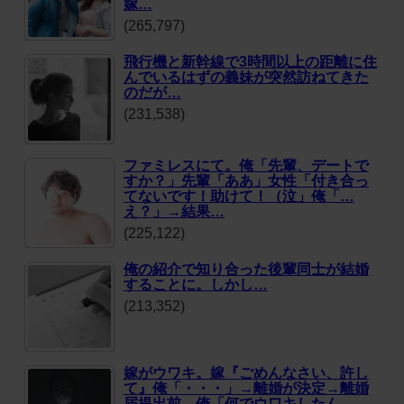
嫁…
(265,797)
飛行機と新幹線で3時間以上の距離に住
んでいるはずの義妹が突然訪ねてきた
のだが…
(231,538)
ファミレスにて。俺「先輩、デートで
すか？」先輩「ああ」女性「付き合っ
てないです！助けて！（泣」俺「…
え？」→結果…
(225,122)
俺の紹介で知り合った後輩同士が結婚
することに。しかし…
(213,352)
嫁がウワキ。嫁『ごめんなさい、許し
て』俺「・・・」→離婚が決定→離婚
届提出前…俺「何でウワキしたん