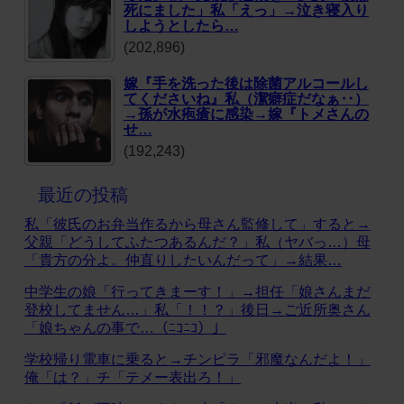
死にました」私「えっ」→泣き寝入り
しようとしたら…
(202,896)
嫁『手を洗った後は除菌アルコールし
てくださいね』私（潔癖症だなぁ‥）
→孫が水疱瘡に感染→嫁『トメさんの
せ…
(192,243)
最近の投稿
私「彼氏のお弁当作るから母さん監修して」すると→
父親「どうしてふたつあるんだ？」私（ヤバっ…）母
「貴方の分よ。仲直りしたいんだって」→結果…
中学生の娘「行ってきまーす！」→担任「娘さんまだ
登校してません…」私「！！？」後日→ご近所奥さん
「娘ちゃんの事で…（ﾆｺﾆｺ）」
学校帰り電車に乗ると→チンピラ「邪魔なんだよ！」
俺「は？」チ「テメー表出ろ！」