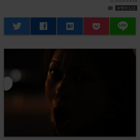
2020/10/16
time
folder
衝撃的な話
line
twitter
facebook
hatenabookmark