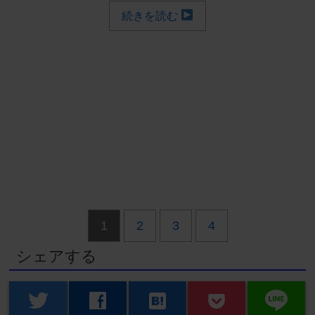
続きを読む
1
2
3
4
シェアする
line
twitter
facebook
hatenabookmark