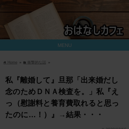
MENU
Home
»
衝撃的な話
»
home
folder
私『離婚して』旦那「出来婚だし
念のためＤＮＡ検査を。」私『え
っ（慰謝料と養育費取れると思っ
たのに…！）』→結果・・・