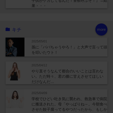
子供がケガしてるんだ！警察呼ぶぞ！』→結
果・・・
キチ
more
2025/05/01
孫に「ババちゃうやろ！」と大声で言って頭
を叩いたウト！
2025/04/12
やり直そうなんて都合のいいことは言わな
い。ただ時々、君の膝に甘えさせてほしい
だけなんだ…
2025/04/09
学校でひどい吐き気に襲われ、救急車で病院
に搬送された。母「やっぱりね～。今朝食べ
させた餃子腐ってるやつだったから、もしか