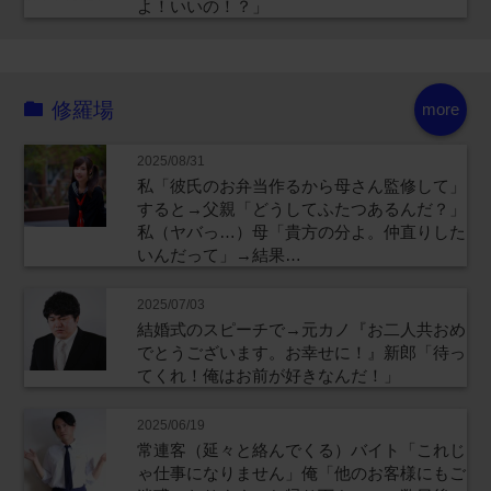
よ！いいの！？」
修羅場
more
2025/08/31
私「彼氏のお弁当作るから母さん監修して」
すると→父親「どうしてふたつあるんだ？」
私（ヤバっ…）母「貴方の分よ。仲直りした
いんだって」→結果…
2025/07/03
結婚式のスピーチで→元カノ『お二人共おめ
でとうございます。お幸せに！』新郎「待っ
てくれ！俺はお前が好きなんだ！」
2025/06/19
常連客（延々と絡んでくる）バイト「これじ
ゃ仕事になりません」俺「他のお客様にもご