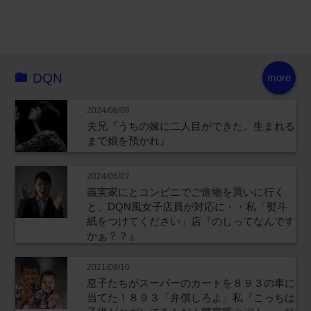
DQN
more
2024/06/08
夫兄『うちの嫁に二人目ができた。生まれる
まで娘を預かれ』
2024/06/07
義実家にとコンビニでご進物を買いに行く
と、DQN風女子店員が対応に・・私「熨斗
紙をつけてください」店『のしってなんです
かぁ？？』
2021/09/10
息子たちがスーパーのカートを８９３の車に
当てた！８９３「弁償しろよ」私『こっちは