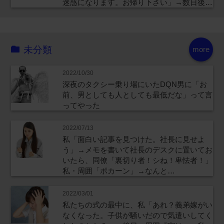
迷惑になります。お帰り下さい」→数日後…
未分類
more
2022/10/30
深夜のタクシー乗り場にいたDQN男に「お
前、男としても人としても最低だな」って言
ってやった
2022/07/13
私「面白い記事を見つけた。社長に見せよ
う」→メモを書いて社長のデスクに置いてお
いたら、同僚「裏切り者！シね！卑怯者！」
私・周囲「ポカーン」→なんと…
2022/03/01
私たちの式の最中に、私「あれ？義弟嫁がい
なくなった。子供が騒いだので気遣いしてく