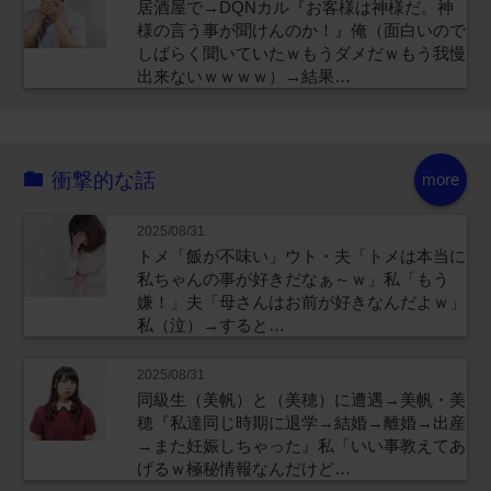
居酒屋で→DQNカル『お客様は神様だ。神
様の言う事が聞けんのか！』俺（面白いので
しばらく聞いていたｗもうダメだｗもう我慢
出来ないｗｗｗｗ）→結果…
衝撃的な話
more
2025/08/31
トメ「飯が不味い」ウト・夫「トメは本当に
私ちゃんの事が好きだなぁ～ｗ」私「もう
嫌！」夫「母さんはお前が好きなんだよｗ」
私（泣）→すると…
2025/08/31
同級生（美帆）と（美穂）に遭遇→美帆・美
穂『私達同じ時期に退学→結婚→離婚→出産
→また妊娠しちゃった』私「いい事教えてあ
げるｗ極秘情報なんだけど…