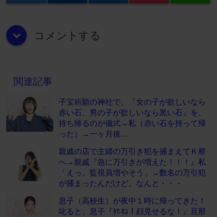
コメントする
down
関連記事
子宝祈願の神社で。『女の子が欲しいなら
赤い石、男の子が欲しいなら黒い石』を、
持ち帰るのが儀式→私（赤い石を持って帰
った）→一ヶ月後…
親戚の店で主婦の万引き犯を捕まえてＫ察
へ→親戚『急に万引きが増えた！！！』私
「えっ。監視員増やそう」→数名の万引犯
が捕まったんだけど、なんと・・・
息子（高校生）が夜中１時に帰ってきた！
叱ると、息子『ﾀﾋね！顔見せるな！』旦那