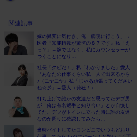
関連記事
嫁の異変に気付き、俺「病院に行こう」→
医者『知能指数が驚愕の８７です』私「え
っ？」→嫁ではなく、私にカウンセラーが
つくことになり…
社長「クビだ！」私「わかりました」愛人
『あなたの仕事くらい私一人で出来るから
♪（ニヤニヤ』私「じゃあ頑張ってください
ね☆彡」→愛人（発狂！）
打ち上げで誰かの友達だと思ってたデブ男
が「俺は有名選手と知り合い」とか自慢し
てた。デブがトイレに立った時に誰の友達
なのか周りに確認してみたら…
当時バイトしてたコンビニでいつもどおり
仕事してたら レジにバーン！と勢いよく万