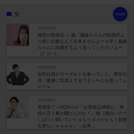
笑
more
2025/08/13
俺母が孫催促 → 嫁「義妹ちゃんの結婚式よ
り前に妊娠なんて出来ませんよーｗ早く義妹
ちゃんに結婚するよう言ってくださいよー
（ｹﾞﾗｹﾞﾗ」
2025/08/13
女性社員がヨーグルトを食べていた。男性社
員「健康に気遣えてるワタシ〜とか思ってん
の？ｗ」
2025/08/11
居酒屋で→DQNカル『お客様は神様だ。神
様の言う事が聞けんのか！』俺（面白いので
しばらく聞いていたｗもうダメだｗもう我慢
出来ないｗｗｗｗ）→結果…