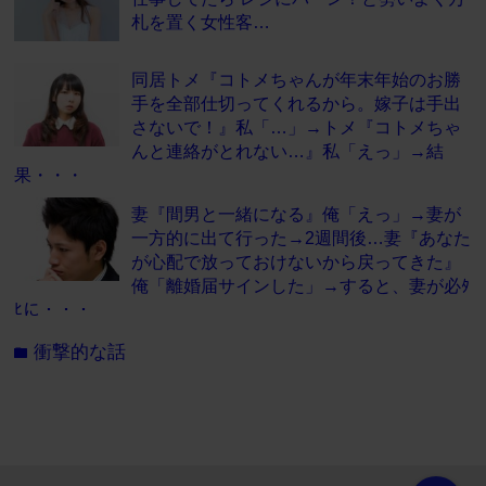
札を置く女性客…
同居トメ『コトメちゃんが年末年始のお勝
手を全部仕切ってくれるから。嫁子は手出
さないで！』私「…」→トメ『コトメちゃ
んと連絡がとれない…』私「えっ」→結
果・・・
妻『間男と一緒になる』俺「えっ」→妻が
一方的に出て行った→2週間後…妻『あなた
が心配で放っておけないから戻ってきた』
俺「離婚届サインした」→すると、妻が必ﾀ
ﾋに・・・
衝撃的な話
folder