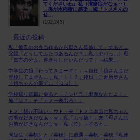
てくださいね』私（潔癖症だなぁ‥）
→孫が水疱瘡に感染→嫁『トメさんの
せ…
(192,243)
最近の投稿
私「彼氏のお弁当作るから母さん監修して」すると→
父親「どうしてふたつあるんだ？」私（ヤバっ…）母
「貴方の分よ。仲直りしたいんだって」→結果…
中学生の娘「行ってきまーす！」→担任「娘さんまだ
登校してません…」私「！！？」後日→ご近所奥さん
「娘ちゃんの事で…（ﾆｺﾆｺ）」
学校帰り電車に乗ると→チンピラ「邪魔なんだよ！」
俺「は？」チ「テメー表出ろ！」
トメ「飯が不味い」ウト・夫「トメは本当に私ちゃん
の事が好きだなぁ～ｗ」私「もう嫌！」夫「母さんは
お前が好きなんだよｗ」私（泣）→すると…
同級生（美帆）と（美穂）に遭遇→美帆・美穂『私達