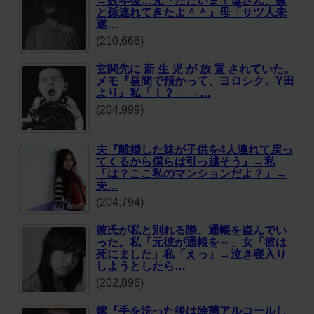
→数年後…兄『ただいま！母さん、嫁
と孫連れてきたよ＾＾』母「サツ人未
遂…
(210,666)
玄関先に 新 生 児 が 放 置 されていた。
メモ『昼間で預かって、ヨロシク。Y田
より』私「！？」 →…
(204,999)
夫『離婚した妹が子供を4人連れて戻っ
てくるから僕らは引っ越そう』→私
「は？ここ私のマンションだよ？」→
夫…
(204,794)
彼氏が私と別れる際、通帳を盗んでい
った。私「元彼が通帳を～」女「彼は
死にました」私「えっ」→泣き寝入り
しようとしたら…
(202,896)
嫁『手を洗った後は除菌アルコールし