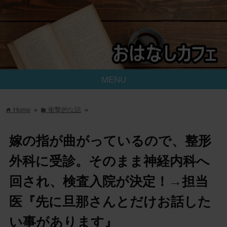
MENU
Home
»
衝撃的な話
»
home
folder
嫁の指が曲がっているので、整形
外科に受診。そのまま神経内科へ
回され、検査入院が決定！→担当
医『先に旦那さんとだけお話した
い事があります』