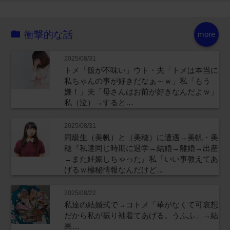
衝撃的な話
more
2025/08/31
トメ「飯が不味い」ウト・夫「トメは本当に
私ちゃんの事が好きだなぁ～ｗ」私「もう
嫌！」夫「母さんはお前が好きなんだよｗ」
私（泣）→すると…
2025/08/31
同級生（美帆）と（美穂）に遭遇→美帆・美
穂『私達同じ時期に退学→結婚→離婚→出産
→また妊娠しちゃった』私「いい事教えてあ
げるｗ極秘情報なんだけど…
2025/08/22
私達の結婚式で→コトメ「華がなくて可哀想
だから私が振り袖着てあげる。うふふ」→結
果…