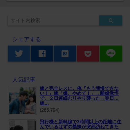
シェアする
line
twitter
facebook
hatenabookmark
人気記事
嫁と完全レスに。俺『もう我慢できな
い！』嫁「嫌、やめて！」→離婚覚悟
で、２日連続むりやり襲った→翌日…
嫁…
(265,794)
飛行機と新幹線で3時間以上の距離に住
んでいるはずの義妹が突然訪ねてきた