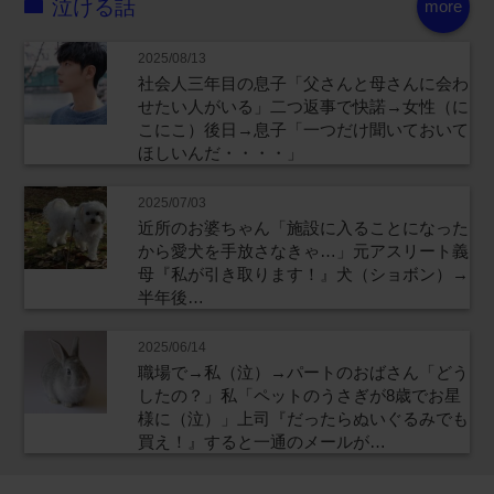
泣ける話
more
2025/08/13
社会人三年目の息子「父さんと母さんに会わ
せたい人がいる」二つ返事で快諾→女性（に
こにこ）後日→息子「一つだけ聞いておいて
ほしいんだ・・・・」
2025/07/03
近所のお婆ちゃん「施設に入ることになった
から愛犬を手放さなきゃ…」元アスリート義
母『私が引き取ります！』犬（ショボン）→
半年後…
2025/06/14
職場で→私（泣）→パートのおばさん「どう
したの？」私「ペットのうさぎが8歳でお星
様に（泣）」上司『だったらぬいぐるみでも
買え！』すると一通のメールが…