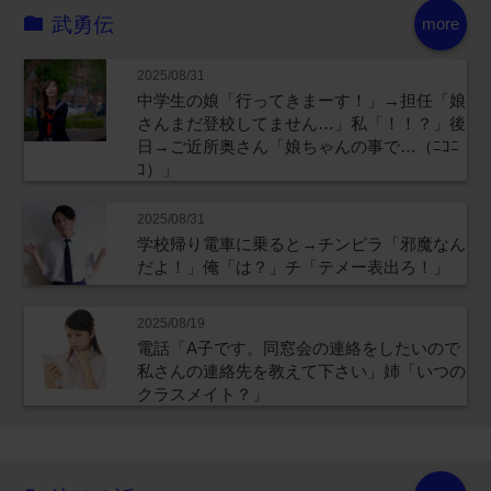
武勇伝
more
2025/08/31
中学生の娘「行ってきまーす！」→担任「娘
さんまだ登校してません…」私「！！？」後
日→ご近所奥さん「娘ちゃんの事で…（ﾆｺﾆ
ｺ）」
2025/08/31
学校帰り電車に乗ると→チンピラ「邪魔なん
だよ！」俺「は？」チ「テメー表出ろ！」
2025/08/19
電話「A子です。同窓会の連絡をしたいので
私さんの連絡先を教えて下さい」姉「いつの
クラスメイト？」