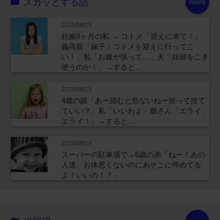
スカッとする話
more
2025/08/19
妊娠8ヶ月の私 → コトメ「迎えに来て！」
義両親「嫁子！コトメを迎えに行ってこ
い！」私「お腹が張って…」夫「妊婦をこき
使うのか！」→すると…
2025/08/19
4歳の娘「あー踏むと危ないねー拾って捨て
ていい？」私「いいわよ」爺さん「エライ、
エライ！」→すると…
2025/08/19
スーパーの駐車場で→6歳の弟「ねー！あの
人達、お体悪くないのにあそこに停めてる
よ！いいの！？」