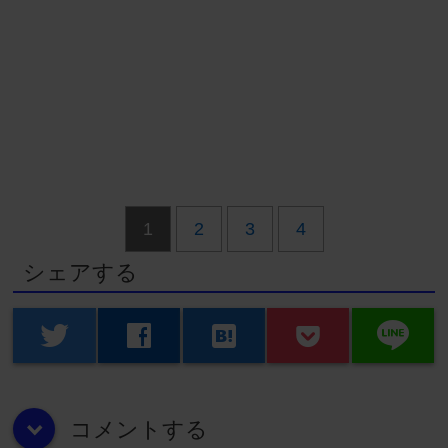
1
2
3
4
シェアする
line
twitter
facebook
hatenabookmark
コメントする
down