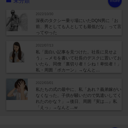
未分類
more
2022/10/30
深夜のタクシー乗り場にいたDQN男に「お
前、男としても人としても最低だな」って言
ってやった
2022/07/13
私「面白い記事を見つけた。社長に見せよ
う」→メモを書いて社長のデスクに置いてお
いたら、同僚「裏切り者！シね！卑怯者！」
私・周囲「ポカーン」→なんと…
2022/03/01
私たちの式の最中に、私「あれ？義弟嫁がい
なくなった。子供が騒いだので気遣いしてく
れたのかな？」→後日、周囲『実は…』私
「えっ」→なんと…w