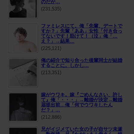
のだが…
(231,535)
ファミレスにて。俺「先輩、デートで
すか？」先輩「ああ」女性「付き合っ
てないです！助けて！（泣」俺「…
え？」→結果…
(225,121)
俺の紹介で知り合った後輩同士が結婚
することに。しかし…
(213,351)
嫁がウワキ。嫁『ごめんなさい、許し
て』俺「・・・」→離婚が決定→離婚
届提出前…俺「何でウワキしたん
だ？」…
(212,886)
兄がイジメていた女の子が自サツ未遂