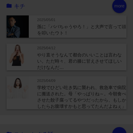
キチ
more
2025/05/01
孫に「ババちゃうやろ！」と大声で言って頭
を叩いたウト！
2025/04/12
やり直そうなんて都合のいいことは言わな
い。ただ時々、君の膝に甘えさせてほしい
だけなんだ…
2025/04/09
学校でひどい吐き気に襲われ、救急車で病院
に搬送された。母「やっぱりね～。今朝食べ
させた餃子腐ってるやつだったから、もしか
したらお腹壊すかもと思ってたんだよねぇ」