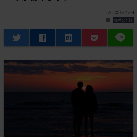
2021/01/04
time
folder
衝撃的な話
line
twitter
facebook
hatenabookmark