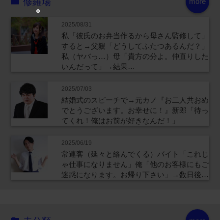
修羅場
more
2025/08/31
私「彼氏のお弁当作るから母さん監修して」
すると→父親「どうしてふたつあるんだ？」
私（ヤバっ…）母「貴方の分よ。仲直りした
いんだって」→結果…
2025/07/03
結婚式のスピーチで→元カノ『お二人共おめ
でとうございます。お幸せに！』新郎「待っ
てくれ！俺はお前が好きなんだ！」
2025/06/19
常連客（延々と絡んでくる）バイト「これじ
ゃ仕事になりません」俺「他のお客様にもご
迷惑になります。お帰り下さい」→数日後…