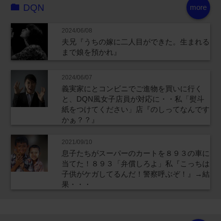
DQN
more
2024/06/08
夫兄『うちの嫁に二人目ができた。生まれる
まで娘を預かれ』
2024/06/07
義実家にとコンビニでご進物を買いに行く
と、DQN風女子店員が対応に・・私「熨斗
紙をつけてください」店『のしってなんです
かぁ？？』
2021/09/10
息子たちがスーパーのカートを８９３の車に
当てた！８９３「弁償しろよ」私『こっちは
子供がケガしてるんだ！警察呼ぶぞ！』→結
果・・・