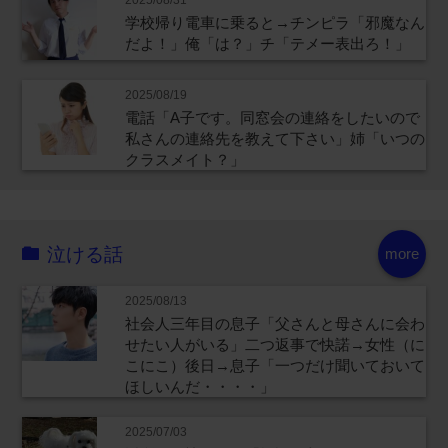
学校帰り電車に乗ると→チンピラ「邪魔なん
だよ！」俺「は？」チ「テメー表出ろ！」
2025/08/19
電話「A子です。同窓会の連絡をしたいので
私さんの連絡先を教えて下さい」姉「いつの
クラスメイト？」
泣ける話
more
2025/08/13
社会人三年目の息子「父さんと母さんに会わ
せたい人がいる」二つ返事で快諾→女性（に
こにこ）後日→息子「一つだけ聞いておいて
ほしいんだ・・・・」
2025/07/03