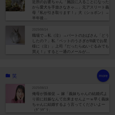
近所のお婆ちゃん「施設に入ることになった
から愛犬を手放さなきゃ…」元アスリート義
母『私が引き取ります！』犬（ショボン）→
半年後…
2025/06/14
職場で→私（泣）→パートのおばさん「どう
したの？」私「ペットのうさぎが8歳でお星
様に（泣）」上司『だったらぬいぐるみでも
買え！』すると一通のメールが…
笑
more
2025/08/13
俺母が孫催促 → 嫁「義妹ちゃんの結婚式よ
り前に妊娠なんて出来ませんよーｗ早く義妹
ちゃんに結婚するよう言ってくださいよー
（ｹﾞﾗｹﾞﾗ」