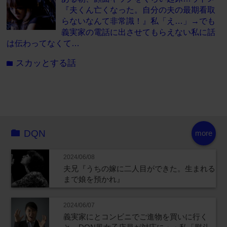
『夫くん亡くなった。自分の夫の最期看取
らないなんて非常識！』私「え…」→でも
義実家の電話に出させてもらえない私に話
は伝わってなくて…
スカッとする話
folder
DQN
more
2024/06/08
夫兄『うちの嫁に二人目ができた。生まれる
まで娘を預かれ』
2024/06/07
義実家にとコンビニでご進物を買いに行く