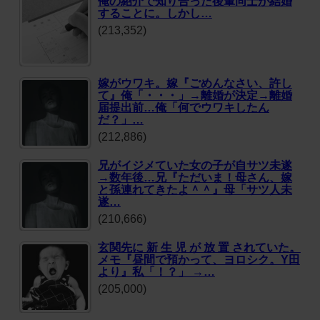
俺の紹介で知り合った後輩同士が結婚
することに。しかし…
(213,352)
嫁がウワキ。嫁『ごめんなさい、許し
て』俺「・・・」→離婚が決定→離婚
届提出前…俺「何でウワキしたん
だ？」…
(212,886)
兄がイジメていた女の子が自サツ未遂
→数年後…兄『ただいま！母さん、嫁
と孫連れてきたよ＾＾』母「サツ人未
遂…
(210,666)
玄関先に 新 生 児 が 放 置 されていた。
メモ『昼間で預かって、ヨロシク。Y田
より』私「！？」 →…
(205,000)