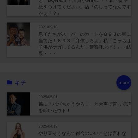
と、DQN風女子店員が対応に・・私「熨斗
紙をつけてください」店『のしってなんです
かぁ？？』
2021/09/10
息子たちがスーパーのカートを８９３の車に
当てた！８９３「弁償しろよ」私『こっちは
子供がケガしてるんだ！警察呼ぶぞ！』→結
果・・・
キチ
more
2025/05/01
孫に「ババちゃうやろ！」と大声で言って頭
を叩いたウト！
2025/04/12
やり直そうなんて都合のいいことは言わな