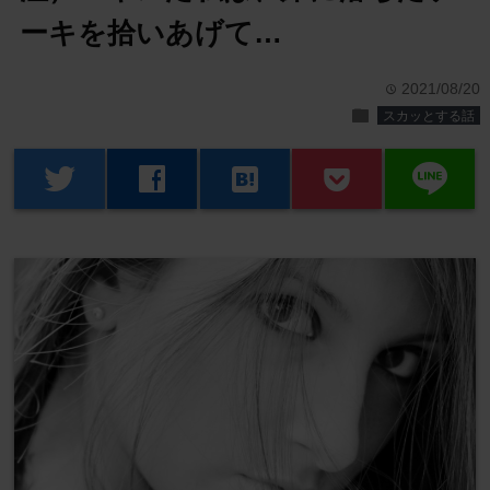
ーキを拾いあげて…
2021/08/20
time
folder
スカッとする話
line
twitter
facebook
hatenabookmark