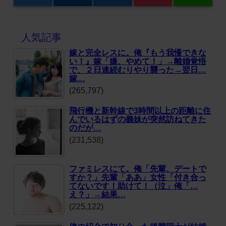
人気記事
嫁と完全レスに。俺『もう我慢できな
い！』嫁「嫌、やめて！」→離婚覚悟
で、２日連続むりやり襲った→翌日…
嫁…
(265,797)
飛行機と新幹線で3時間以上の距離に住
んでいるはずの義妹が突然訪ねてきた
のだが…
(231,538)
ファミレスにて。俺「先輩、デートで
すか？」先輩「ああ」女性「付き合っ
てないです！助けて！（泣」俺「…
え？」→結果…
(225,122)