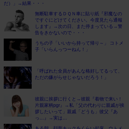
だ）」→結果・・・
無断駐車するＤＱＮ車に貼り紙『邪魔なの
ですぐにどけてください。今度見たら通報
します』→次の日、また停まっている→警
告をきかないので・・・
うちの子「いいから持って帰り～」 コトメ
子「いらんっつーねん！」
「呼ばれた全員があんな格好してるって、
ただの嫌がらせじゃないだろう！」
彼親に挨拶に行くと→彼親『着物で来い！
片親家柄pgr』→私「父の代わりに親戚が挨
拶したいって」親戚「どうも」彼父『あ
っ…』→実は…
ある朝、顔面キックをくらい起床…ウトメ