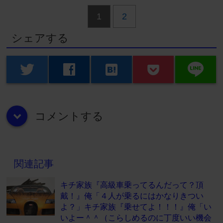
1
2
シェアする
line
twitter
facebook
hatenabookmark
コメントする
down
関連記事
キチ家族『高級車乗ってるんだって？頂
戴！』俺「４人が乗るにはかなりきつい
よ？」キチ家族『乗せてよ！！！』俺「い
いよー＾＾（こらしめるのに丁度いい機会