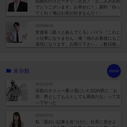
結婚式のスピーチで→元カノ『お二人共おめ
でとうございます。お幸せに！』新郎「待っ
てくれ！俺はお前が好きなんだ！」
2025/06/19
常連客（延々と絡んでくる）バイト「これじ
ゃ仕事になりません」俺「他のお客様にもご
迷惑になります。お帰り下さい」→数日後…
未分類
more
2022/10/30
深夜のタクシー乗り場にいたDQN男に「お
前、男としても人としても最低だな」って言
ってやった
2022/07/13
私「面白い記事を見つけた。社長に見せよ