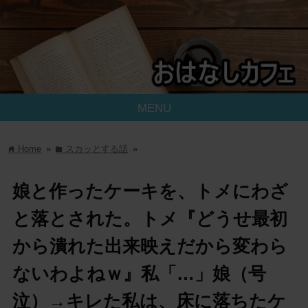
MENU
Home
»
スカッとする話
»
home
folder
娘と作ったケーキを、トメにわざ
と落とされた。トメ『どうせ最初
から潰れた出来映えだから変わら
ないわよねｗ』私「…」娘（号
泣）→キレた私は、床に落ちたケ