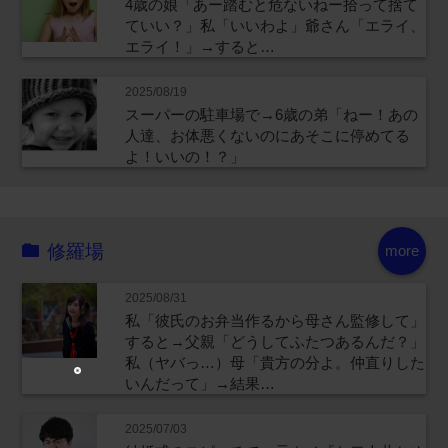
4歳の娘「あー踏むと危ないねー拾って捨て
ていい？」私「いいわよ」爺さん「エライ、
エライ！」→すると…
2025/08/19
スーパーの駐車場で→6歳の弟「ねー！あの
人達、お体悪くないのにあそこに停めてる
よ！いいの！？」
修羅場
more
2025/08/31
私「彼氏のお弁当作るから母さん監修して」
すると→父親「どうしてふたつあるんだ？」
私（ヤバっ…）母「貴方の分よ。仲直りした
いんだって」→結果…
2025/07/03