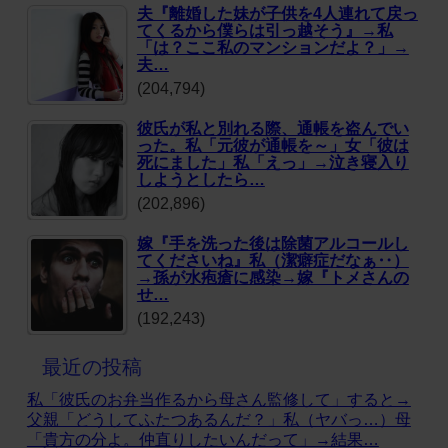
夫『離婚した妹が子供を4人連れて戻っ
てくるから僕らは引っ越そう』→私
「は？ここ私のマンションだよ？」→
夫…
(204,794)
彼氏が私と別れる際、通帳を盗んでい
った。私「元彼が通帳を～」女「彼は
死にました」私「えっ」→泣き寝入り
しようとしたら…
(202,896)
嫁『手を洗った後は除菌アルコールし
てくださいね』私（潔癖症だなぁ‥）
→孫が水疱瘡に感染→嫁『トメさんの
せ…
(192,243)
最近の投稿
私「彼氏のお弁当作るから母さん監修して」すると→
父親「どうしてふたつあるんだ？」私（ヤバっ…）母
「貴方の分よ。仲直りしたいんだって」→結果…