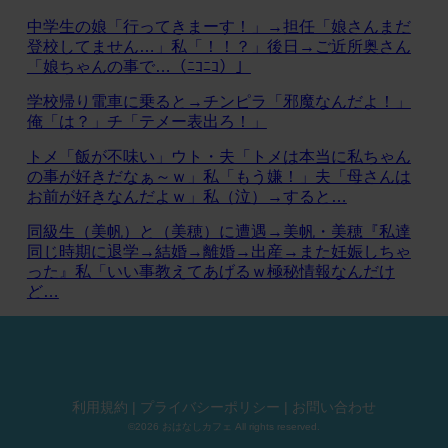
中学生の娘「行ってきまーす！」→担任「娘さんまだ
登校してません…」私「！！？」後日→ご近所奥さん
「娘ちゃんの事で…（ﾆｺﾆｺ）」
学校帰り電車に乗ると→チンピラ「邪魔なんだよ！」
俺「は？」チ「テメー表出ろ！」
トメ「飯が不味い」ウト・夫「トメは本当に私ちゃん
の事が好きだなぁ～ｗ」私「もう嫌！」夫「母さんは
お前が好きなんだよｗ」私（泣）→すると…
同級生（美帆）と（美穂）に遭遇→美帆・美穂『私達
同じ時期に退学→結婚→離婚→出産→また妊娠しちゃ
った』私「いい事教えてあげるｗ極秘情報なんだけ
ど…
利用規約
|
プライバシーポリシー
|
お問い合わせ
©2026 おはなしカフェ All rights reserved.