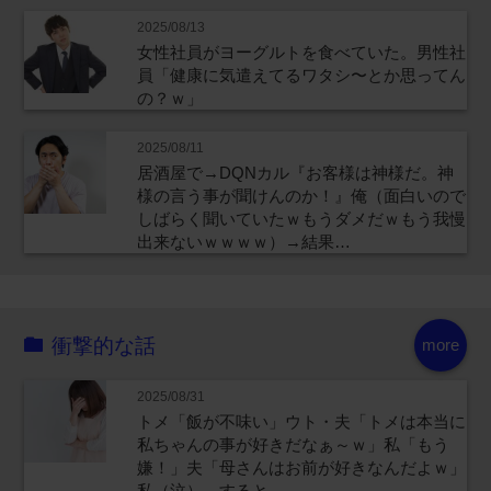
2025/08/13
女性社員がヨーグルトを食べていた。男性社
員「健康に気遣えてるワタシ〜とか思ってん
の？ｗ」
2025/08/11
居酒屋で→DQNカル『お客様は神様だ。神
様の言う事が聞けんのか！』俺（面白いので
しばらく聞いていたｗもうダメだｗもう我慢
出来ないｗｗｗｗ）→結果…
衝撃的な話
more
2025/08/31
トメ「飯が不味い」ウト・夫「トメは本当に
私ちゃんの事が好きだなぁ～ｗ」私「もう
嫌！」夫「母さんはお前が好きなんだよｗ」
私（泣）→すると…