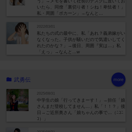
う」→メモを書いて社長のデスクに置いてお
いたら、同僚「裏切り者！シね！卑怯者！」
私・周囲「ポカーン」→なんと…
2022/03/01
私たちの式の最中に、私「あれ？義弟嫁がい
なくなった。子供が騒いだので気遣いしてく
れたのかな？」→後日、周囲『実は…』私
「えっ」→なんと…w
武勇伝
more
2025/08/31
中学生の娘「行ってきまーす！」→担任「娘
さんまだ登校してません…」私「！！？」後
日→ご近所奥さん「娘ちゃんの事で…（ﾆｺﾆ
ｺ）」
2025/08/31