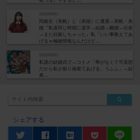
2025/08/31
同級生（美帆）と（美穂）に遭遇→美帆・美
穂『私達同じ時期に退学→結婚→離婚→出産
→また妊娠しちゃった』私「いい事教えてあ
げるｗ極秘情報なんだけど…
2025/08/22
私達の結婚式で→コトメ「華がなくて可哀想
だから私が振り袖着てあげる。うふふ」→結
果…
シェアする
line
twitter
facebook
hatenabookmark