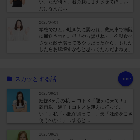
い。ただ時々、君の膝に甘えさせてほしい
だけなんだ…
2025/04/09
学校でひどい吐き気に襲われ、救急車で病院
に搬送された。母「やっぱりね～。今朝食べ
させた餃子腐ってるやつだったから、もしか
したらお腹壊すかもと思ってたんだよねぇ」
スカッとする話
more
2025/08/19
妊娠8ヶ月の私 → コトメ「迎えに来て！」
義両親「嫁子！コトメを迎えに行ってこ
い！」私「お腹が張って…」夫「妊婦をこき
使うのか！」→すると…
2025/08/19