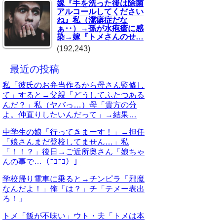
嫁『手を洗った後は除菌
アルコールしてください
ね』私（潔癖症だな
ぁ‥）→孫が水疱瘡に感
染→嫁『トメさんのせ…
(192,243)
最近の投稿
私「彼氏のお弁当作るから母さん監修し
て」すると→父親「どうしてふたつある
んだ？」私（ヤバっ…）母「貴方の分
よ。仲直りしたいんだって」→結果…
中学生の娘「行ってきまーす！」→担任
「娘さんまだ登校してません…」私
「！！？」後日→ご近所奥さん「娘ちゃ
んの事で…（ﾆｺﾆｺ）」
学校帰り電車に乗ると→チンピラ「邪魔
なんだよ！」俺「は？」チ「テメー表出
ろ！」
トメ「飯が不味い」ウト・夫「トメは本