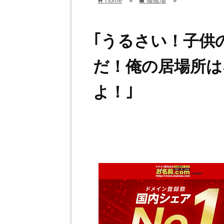
Home
»
修羅場
»
home
folder
｢うるさい！子供
だ！俺の居場所は
よ！｣