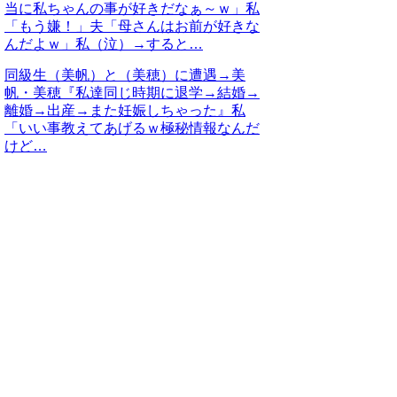
当に私ちゃんの事が好きだなぁ～ｗ」私
「もう嫌！」夫「母さんはお前が好きな
んだよｗ」私（泣）→すると…
同級生（美帆）と（美穂）に遭遇→美
帆・美穂『私達同じ時期に退学→結婚→
離婚→出産→また妊娠しちゃった』私
「いい事教えてあげるｗ極秘情報なんだ
けど…