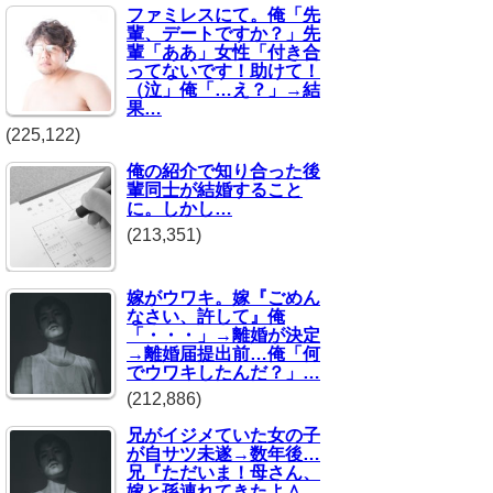
ファミレスにて。俺「先
輩、デートですか？」先
輩「ああ」女性「付き合
ってないです！助けて！
（泣」俺「…え？」→結
果…
(225,122)
俺の紹介で知り合った後
輩同士が結婚すること
に。しかし…
(213,351)
嫁がウワキ。嫁『ごめん
なさい、許して』俺
「・・・」→離婚が決定
→離婚届提出前…俺「何
でウワキしたんだ？」…
(212,886)
兄がイジメていた女の子
が自サツ未遂→数年後…
兄『ただいま！母さん、
嫁と孫連れてきたよ＾