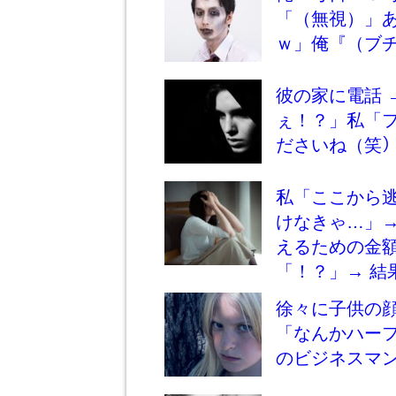
「（無視）」
ｗ」俺『（ブチ
彼の家に電話 
ぇ！？」私「
ださいね（笑）ｶ
私「ここから
けなきゃ…」
えるための金
「！？」→ 結
徐々に子供の
「なんかハー
のビジネスマ