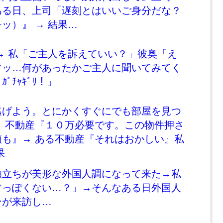
ある日、上司「遅刻とはいいご身分だな？
ッ）』 → 結果…
→ 私「ご主人を訴えていい？」彼奥「え
フッ…何があったかご主人に聞いてみてく
ﾞﾁｬｷﾞﾘ！」
逃げよう。とにかくすぐにでも部屋を見つ
→ 不動産『１０万必要です。この物件押さ
額も』→ ある不動産『それはおかしい』私
果
顔立ちが美形な外国人調になって来た→私
フっぽくない…？」→そんなある日外国人
ンが来訪し…