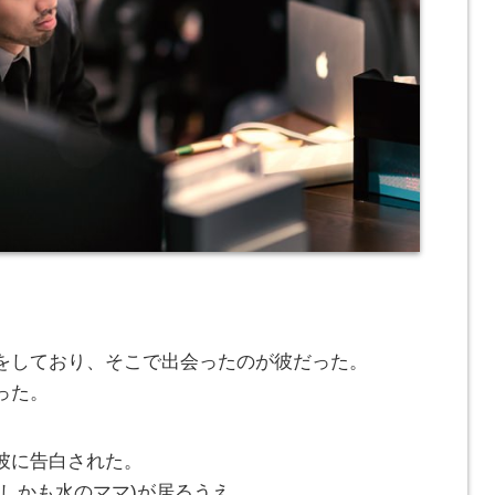
をしており、そこで出会ったのが彼だった。
った。
彼に告白された。
しかも水のママ)が居るうえ、