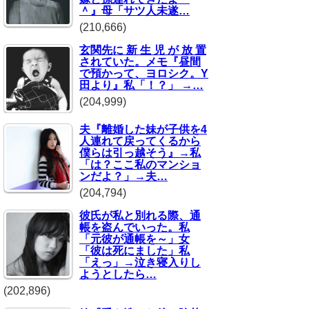
＾』母「サツ人未遂…
(210,666)
玄関先に 新 生 児 が 放 置
されていた。メモ『昼間
で預かって、ヨロシク。Y
田より』私「！？」 →…
(204,999)
夫『離婚した妹が子供を4
人連れて戻ってくるから
僕らは引っ越そう』→私
「は？ここ私のマンショ
ンだよ？」→夫…
(204,794)
彼氏が私と別れる際、通
帳を盗んでいった。私
「元彼が通帳を～」女
「彼は死にました」私
「えっ」→泣き寝入りし
ようとしたら…
(202,896)