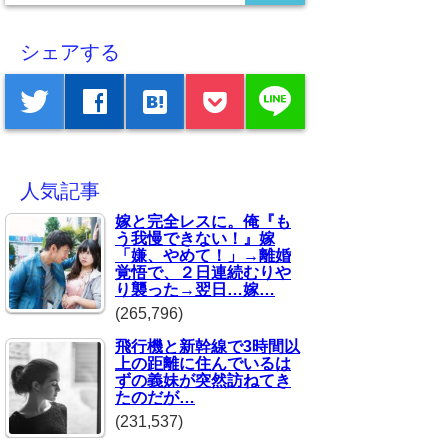
シェアする
line
twitter
facebook
hatenabookmark
人気記事
嫁と完全レスに。俺『も
う我慢できない！』嫁
「嫌、やめて！」→離婚
覚悟で、２日連続むりや
り襲った→翌日…嫁…
(265,796)
飛行機と新幹線で3時間以
上の距離に住んでいるは
ずの義妹が突然訪ねてき
たのだが…
(231,537)