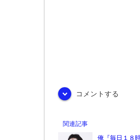
コメントする
down
関連記事
俺『毎日１８