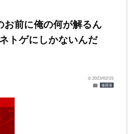
のお前に俺の何が解るん
ネトゲにしかないんだ
2023/02/15
time
folder
修羅場