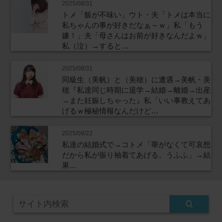
2025/08/31
トメ「飯が不味い」ウト・夫「トメは本当に
私ちゃんの事が好きだなぁ～ｗ」私「もう
嫌！」夫「母さんはお前が好きなんだよｗ」
私（泣）→すると…
2025/08/31
同級生（美帆）と（美穂）に遭遇→美帆・美
穂『私達同じ時期に退学→結婚→離婚→出産
→また妊娠しちゃった』私「いい事教えてあ
げるｗ極秘情報なんだけど…
2025/08/22
私達の結婚式で→コトメ「華がなくて可哀想
だから私が振り袖着てあげる。うふふ」→結
果…