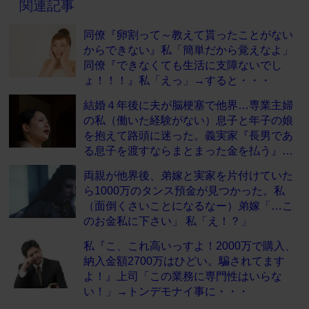
関連記事
同僚『卵割って～教えて貰ったことがない
からできない』私「簡単だから覚えなよ」
同僚『できなくても生活に支障ないでし
ょ！！！』私「えっ」→すると・・・
結婚４年後に夫が脳梗塞で他界…専業主婦
の私（働いた経験がない）息子と年子の娘
を抱えて路頭に迷った。義実家『長男であ
る息子を渡すならまとまった金を払う』…
両親が他界後、弟嫁と実家を片付けていた
ら1000万のタンス預金が見つかった。私
（面倒くさいことになるなー）弟嫁「…こ
のお金私に下さい」 私「え！？」
私『こ、これ高いっすよ！2000万で購入、
納入金額2700万はひどい。騙されてます
よ！』上司「この業務に専門性はいらな
い！」→トンデモナイ事に・・・