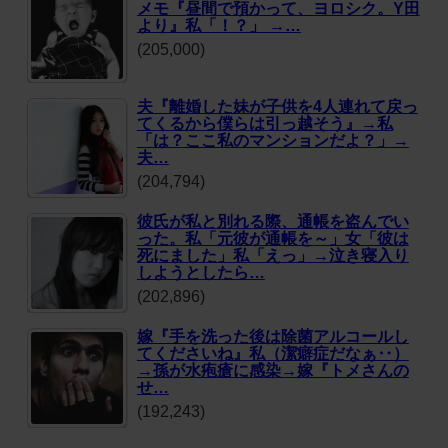
メモ『昼間で預かって、ヨロシク。Y田
より』私「！？」 →…
(205,000)
夫『離婚した妹が子供を4人連れて戻っ
てくるから僕らは引っ越そう』→私
「は？ここ私のマンションだよ？」→
夫…
(204,794)
彼氏が私と別れる際、通帳を盗んでい
った。私「元彼が通帳を～」女「彼は
死にました」私「えっ」→泣き寝入り
しようとしたら…
(202,896)
嫁『手を洗った後は除菌アルコールし
てくださいね』私（潔癖症だなぁ‥）
→孫が水疱瘡に感染→嫁『トメさんの
せ…
(192,243)