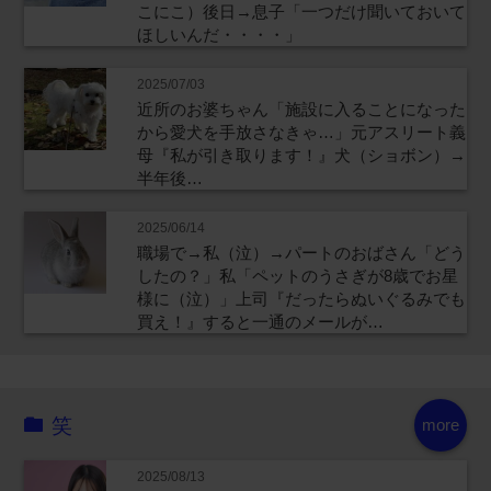
こにこ）後日→息子「一つだけ聞いておいて
ほしいんだ・・・・」
2025/07/03
近所のお婆ちゃん「施設に入ることになった
から愛犬を手放さなきゃ…」元アスリート義
母『私が引き取ります！』犬（ショボン）→
半年後…
2025/06/14
職場で→私（泣）→パートのおばさん「どう
したの？」私「ペットのうさぎが8歳でお星
様に（泣）」上司『だったらぬいぐるみでも
買え！』すると一通のメールが…
笑
more
2025/08/13