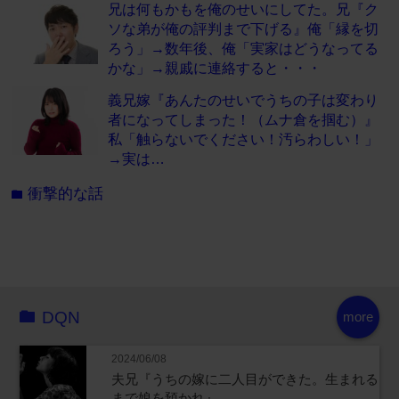
兄は何もかもを俺のせいにしてた。兄『ク
ソな弟が俺の評判まで下げる』俺「縁を切
ろう」→数年後、俺「実家はどうなってる
かな」→親戚に連絡すると・・・
義兄嫁『あんたのせいでうちの子は変わり
者になってしまった！（ムナ倉を掴む）』
私「触らないでください！汚らわしい！」
→実は…
衝撃的な話
folder
DQN
more
2024/06/08
夫兄『うちの嫁に二人目ができた。生まれる
まで娘を預かれ』