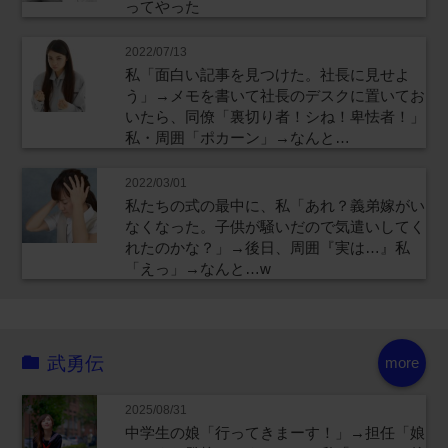
ってやった
2022/07/13
私「面白い記事を見つけた。社長に見せよ
う」→メモを書いて社長のデスクに置いてお
いたら、同僚「裏切り者！シね！卑怯者！」
私・周囲「ポカーン」→なんと…
2022/03/01
私たちの式の最中に、私「あれ？義弟嫁がい
なくなった。子供が騒いだので気遣いしてく
れたのかな？」→後日、周囲『実は…』私
「えっ」→なんと…w
武勇伝
more
2025/08/31
中学生の娘「行ってきまーす！」→担任「娘