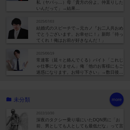
私（ヤバっ…）母「貴方の分よ。仲直りした
いんだって」→結果…
2025/07/03
結婚式のスピーチで→元カノ『お二人共おめ
でとうございます。お幸せに！』新郎「待っ
てくれ！俺はお前が好きなんだ！」
2025/06/19
常連客（延々と絡んでくる）バイト「これじ
ゃ仕事になりません」俺「他のお客様にもご
迷惑になります。お帰り下さい」→数日後…
未分類
more
2022/10/30
深夜のタクシー乗り場にいたDQN男に「お
前、男としても人としても最低だな」って言