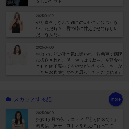
を叩いたウト！
2025/04/12
やり直そうなんて都合のいいことは言わな
い。ただ時々、君の膝に甘えさせてほしい
だけなんだ…
2025/04/09
学校でひどい吐き気に襲われ、救急車で病院
に搬送された。母「やっぱりね～。今朝食べ
させた餃子腐ってるやつだったから、もしか
したらお腹壊すかもと思ってたんだよねぇ」
スカッとする話
more
2025/08/19
妊娠8ヶ月の私 → コトメ「迎えに来て！」
義両親「嫁子！コトメを迎えに行ってこ