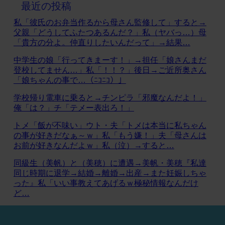
最近の投稿
私「彼氏のお弁当作るから母さん監修して」すると→
父親「どうしてふたつあるんだ？」私（ヤバっ…）母
「貴方の分よ。仲直りしたいんだって」→結果…
中学生の娘「行ってきまーす！」→担任「娘さんまだ
登校してません…」私「！！？」後日→ご近所奥さん
「娘ちゃんの事で…（ﾆｺﾆｺ）」
学校帰り電車に乗ると→チンピラ「邪魔なんだよ！」
俺「は？」チ「テメー表出ろ！」
トメ「飯が不味い」ウト・夫「トメは本当に私ちゃん
の事が好きだなぁ～ｗ」私「もう嫌！」夫「母さんは
お前が好きなんだよｗ」私（泣）→すると…
同級生（美帆）と（美穂）に遭遇→美帆・美穂『私達
同じ時期に退学→結婚→離婚→出産→また妊娠しちゃ
った』私「いい事教えてあげるｗ極秘情報なんだけ
ど…