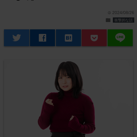
2024/08/26
time
folder
衝撃的な話
line
twitter
facebook
hatenabookmark