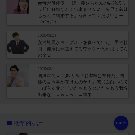
俺母が孫催促 → 嫁「義妹ちゃんの結婚式よ
り前に妊娠なんて出来ませんよーｗ早く義妹
ちゃんに結婚するよう言ってくださいよー
（ｹﾞﾗｹﾞﾗ」
2025/08/13
女性社員がヨーグルトを食べていた。男性社
員「健康に気遣えてるワタシ〜とか思ってん
の？ｗ」
2025/08/11
居酒屋で→DQNカル『お客様は神様だ。神
様の言う事が聞けんのか！』俺（面白いので
しばらく聞いていたｗもうダメだｗもう我慢
出来ないｗｗｗｗ）→結果…
衝撃的な話
more