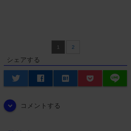
1
2
シェアする
line
twitter
facebook
hatenabookmark
コメントする
down