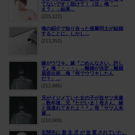
てないです！助けて！（泣」俺「…
え？」→結果…
(225,122)
俺の紹介で知り合った後輩同士が結婚
することに。しかし…
(213,352)
嫁がウワキ。嫁『ごめんなさい、許し
て』俺「・・・」→離婚が決定→離婚
届提出前…俺「何でウワキしたん
だ？」…
(212,886)
兄がイジメていた女の子が自サツ未遂
→数年後…兄『ただいま！母さん、嫁
と孫連れてきたよ＾＾』母「サツ人未
遂…
(210,666)
玄関先に 新 生 児 が 放 置 されていた。