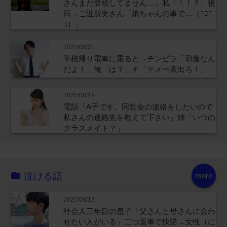
さんまだ登校してません…」私「！！？」後
日→ご近所奥さん「娘ちゃんの事で…（ﾆｺﾆ
ｺ）」
2025/08/31
学校帰り電車に乗ると→チンピラ「邪魔なん
だよ！」俺「は？」チ「テメー表出ろ！」
2025/08/19
電話「A子です。同窓会の連絡をしたいので
私さんの連絡先を教えて下さい」姉「いつの
クラスメイト？」
泣ける話
more
2025/08/13
社会人三年目の息子「父さんと母さんに会わ
せたい人がいる」二つ返事で快諾→女性（に