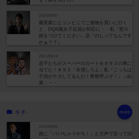
2024/06/07
義実家にとコンビニでご進物を買いに行く
と、DQN風女子店員が対応に・・私「熨斗
紙をつけてください」店『のしってなんです
かぁ？？』
2021/09/10
息子たちがスーパーのカートを８９３の車に
当てた！８９３「弁償しろよ」私『こっちは
子供がケガしてるんだ！警察呼ぶぞ！』→結
果・・・
キチ
more
2025/05/01
孫に「ババちゃうやろ！」と大声で言って頭