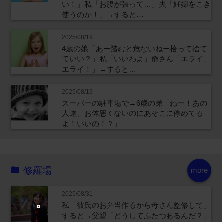
い！」私「お腹が張って…」夫「妊婦をこき
使うのか！」→すると…
2025/08/19
4歳の娘「あー踏むと危ないねー拾って捨て
ていい？」私「いいわよ」爺さん「エライ、
エライ！」→すると…
2025/08/19
スーパーの駐車場で→6歳の弟「ねー！あの
人達、お体悪くないのにあそこに停めてる
よ！いいの！？」
修羅場
more
2025/08/31
私「彼氏のお弁当作るから母さん監修して」
すると→父親「どうしてふたつあるんだ？」