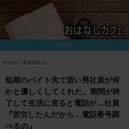
MENU
Home
»
衝撃的な話
»
home
folder
短期のバイト先で若い男社員が何
かと優しくしてくれた。期間が終
了して生活に戻ると電話が…社員
『苦労したんだから…電話番号調
べるの』