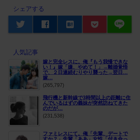
シェアする
line
twitter
facebook
hatenabookmark
人気記事
嫁と完全レスに。俺『もう我慢できな
い！』嫁「嫌、やめて！」→離婚覚悟
で、２日連続むりやり襲った→翌日…
嫁…
(265,797)
飛行機と新幹線で3時間以上の距離に住
んでいるはずの義妹が突然訪ねてきた
のだが…
(231,538)
ファミレスにて。俺「先輩、デートで
すか？」先輩「ああ」女性「付き合っ