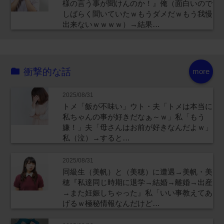
様の言う事が聞けんのか！』俺（面白いので
しばらく聞いていたｗもうダメだｗもう我慢
出来ないｗｗｗｗ）→結果…
衝撃的な話
more
2025/08/31
トメ「飯が不味い」ウト・夫「トメは本当に
私ちゃんの事が好きだなぁ～ｗ」私「もう
嫌！」夫「母さんはお前が好きなんだよｗ」
私（泣）→すると…
2025/08/31
同級生（美帆）と（美穂）に遭遇→美帆・美
穂『私達同じ時期に退学→結婚→離婚→出産
→また妊娠しちゃった』私「いい事教えてあ
げるｗ極秘情報なんだけど…