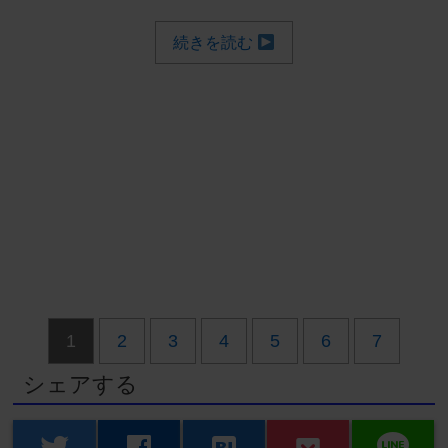
続きを読む
1
2
3
4
5
6
7
シェアする
line
twitter
facebook
hatenabookmark