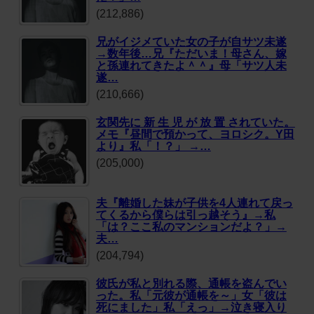
(212,886)
兄がイジメていた女の子が自サツ未遂
→数年後…兄『ただいま！母さん、嫁
と孫連れてきたよ＾＾』母「サツ人未
遂…
(210,666)
玄関先に 新 生 児 が 放 置 されていた。
メモ『昼間で預かって、ヨロシク。Y田
より』私「！？」 →…
(205,000)
夫『離婚した妹が子供を4人連れて戻っ
てくるから僕らは引っ越そう』→私
「は？ここ私のマンションだよ？」→
夫…
(204,794)
彼氏が私と別れる際、通帳を盗んでい
った。私「元彼が通帳を～」女「彼は
死にました」私「えっ」→泣き寝入り