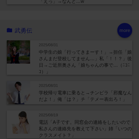
「えっ」→なんと…w
武勇伝
more
2025/08/31
中学生の娘「行ってきまーす！」→担任「娘
さんまだ登校してません…」私「！！？」後
日→ご近所奥さん「娘ちゃんの事で…（ﾆｺﾆ
ｺ）」
2025/08/31
学校帰り電車に乗ると→チンピラ「邪魔なん
だよ！」俺「は？」チ「テメー表出ろ！」
2025/08/19
電話「A子です。同窓会の連絡をしたいので
私さんの連絡先を教えて下さい」姉「いつの
クラスメイト？」