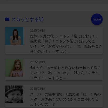
スカッとする話
more
2025/08/19
妊娠8ヶ月の私 → コトメ「迎えに来て！」
義両親「嫁子！コトメを迎えに行ってこ
い！」私「お腹が張って…」夫「妊婦をこき
使うのか！」→すると…
2025/08/19
4歳の娘「あー踏むと危ないねー拾って捨て
ていい？」私「いいわよ」爺さん「エライ、
エライ！」→すると…
2025/08/19
スーパーの駐車場で→6歳の弟「ねー！あの
人達、お体悪くないのにあそこに停めてる
よ！いいの！？」