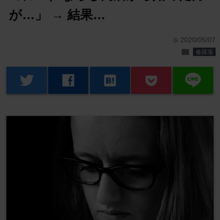
が…」 → 結果…
2020/05/07
time
folder
修羅場
line
twitter
facebook
hatenabookmark