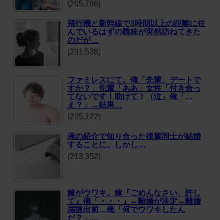
(265,796)
飛行機と新幹線で3時間以上の距離に住
んでいるはずの義妹が突然訪ねてきた
のだが…
(231,538)
ファミレスにて。俺「先輩、デートで
すか？」先輩「ああ」女性「付き合っ
てないです！助けて！（泣」俺「…
え？」→結果…
(225,122)
俺の紹介で知り合った後輩同士が結婚
することに。しかし…
(213,352)
嫁がウワキ。嫁『ごめんなさい、許し
て』俺「・・・」→離婚が決定→離婚
届提出前…俺「何でウワキしたん
だ？」…