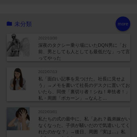
未分類
more
2022/10/30
深夜のタクシー乗り場にいたDQN男に「お
前、男としても人としても最低だな」って言
ってやった
2022/07/13
私「面白い記事を見つけた。社長に見せよ
う」→メモを書いて社長のデスクに置いてお
いたら、同僚「裏切り者！シね！卑怯者！」
私・周囲「ポカーン」→なんと…
2022/03/01
私たちの式の最中に、私「あれ？義弟嫁がい
なくなった。子供が騒いだので気遣いしてく
れたのかな？」→後日、周囲『実は…』私