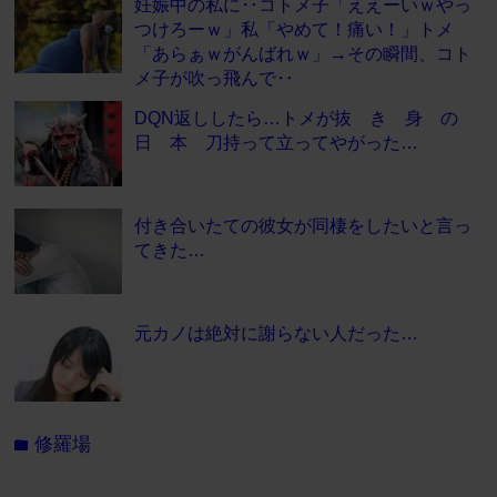
妊娠中の私に‥コトメ子「ええーいｗやっ
つけろーｗ」私「やめて！痛い！」トメ
「あらぁｗがんばれｗ」→その瞬間、コト
メ子が吹っ飛んで‥
DQN返ししたら…トメが抜 き 身 の
日 本 刀持って立ってやがった…
付き合いたての彼女が同棲をしたいと言っ
てきた…
元カノは絶対に謝らない人だった…
修羅場
folder