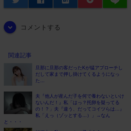
コメントする
down
関連記事
旦那に旦那の客だったKが猛アプローチし
だして家まで押し掛けてくるようになっ
た…
夫『他人が産んだ子を何で養わないといけ
ないんだ！』私「はっ？托卵を疑ってる
の！？」夫『違う、だってコイツらは…』
私「えっ（ゾッとする…）」→なん
と・・・