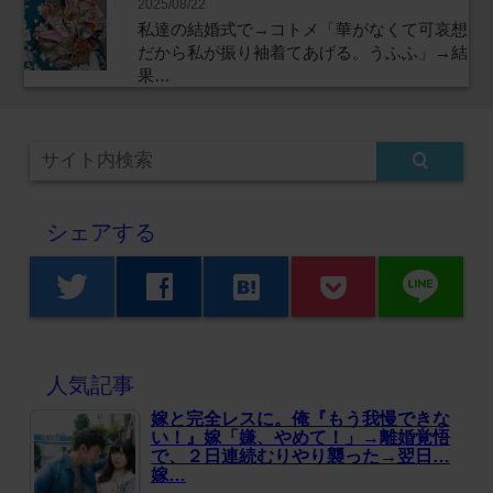
2025/08/22
私達の結婚式で→コトメ「華がなくて可哀想
だから私が振り袖着てあげる。うふふ」→結
果…
シェアする
line
twitter
facebook
hatenabookmark
人気記事
嫁と完全レスに。俺『もう我慢できな
い！』嫁「嫌、やめて！」→離婚覚悟
で、２日連続むりやり襲った→翌日…
嫁…