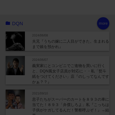
DQN
more
2024/06/08
夫兄『うちの嫁に二人目ができた。生まれる
まで娘を預かれ』
2024/06/07
義実家にとコンビニでご進物を買いに行く
と、DQN風女子店員が対応に・・私「熨斗
紙をつけてください」店『のしってなんです
かぁ？？』
2021/09/10
息子たちがスーパーのカートを８９３の車に
当てた！８９３「弁償しろよ」私『こっちは
子供がケガしてるんだ！警察呼ぶぞ！』→結