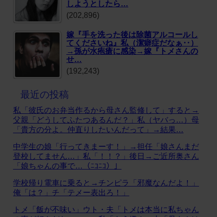
しようとしたら…
(202,896)
嫁『手を洗った後は除菌アルコールし
てくださいね』私（潔癖症だなぁ‥）
→孫が水疱瘡に感染→嫁『トメさんの
せ…
(192,243)
最近の投稿
私「彼氏のお弁当作るから母さん監修して」すると→
父親「どうしてふたつあるんだ？」私（ヤバっ…）母
「貴方の分よ。仲直りしたいんだって」→結果…
中学生の娘「行ってきまーす！」→担任「娘さんまだ
登校してません…」私「！！？」後日→ご近所奥さん
「娘ちゃんの事で…（ﾆｺﾆｺ）」
学校帰り電車に乗ると→チンピラ「邪魔なんだよ！」
俺「は？」チ「テメー表出ろ！」
トメ「飯が不味い」ウト・夫「トメは本当に私ちゃん