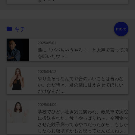
果・・・
キチ
more
2025/05/01
孫に「ババちゃうやろ！」と大声で言って頭
を叩いたウト！
2025/04/12
やり直そうなんて都合のいいことは言わな
い。ただ時々、君の膝に甘えさせてほしい
だけなんだ…
2025/04/09
学校でひどい吐き気に襲われ、救急車で病院
に搬送された。母「やっぱりね～。今朝食べ
させた餃子腐ってるやつだったから、もしか
したらお腹壊すかもと思ってたんだよねぇ」