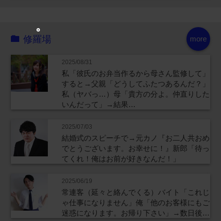
修羅場
more
2025/08/31
私「彼氏のお弁当作るから母さん監修して」
すると→父親「どうしてふたつあるんだ？」
私（ヤバっ…）母「貴方の分よ。仲直りした
いんだって」→結果…
2025/07/03
結婚式のスピーチで→元カノ『お二人共おめ
でとうございます。お幸せに！』新郎「待っ
てくれ！俺はお前が好きなんだ！」
2025/06/19
常連客（延々と絡んでくる）バイト「これじ
ゃ仕事になりません」俺「他のお客様にもご
迷惑になります。お帰り下さい」→数日後…