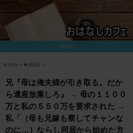
MENU
Home
»
修羅場
»
home
folder
兄『母は俺夫婦が引き取る。だか
ら遺産放棄しろ』 → 母の１１００
万と私の５５０万を要求された →
私「（母も兄嫁も察してチャンな
のに…）ならし同居から始めた方