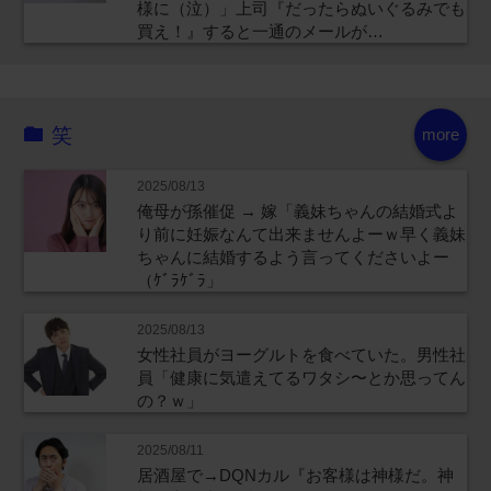
様に（泣）」上司『だったらぬいぐるみでも
買え！』すると一通のメールが…
笑
more
2025/08/13
俺母が孫催促 → 嫁「義妹ちゃんの結婚式よ
り前に妊娠なんて出来ませんよーｗ早く義妹
ちゃんに結婚するよう言ってくださいよー
（ｹﾞﾗｹﾞﾗ」
2025/08/13
女性社員がヨーグルトを食べていた。男性社
員「健康に気遣えてるワタシ〜とか思ってん
の？ｗ」
2025/08/11
居酒屋で→DQNカル『お客様は神様だ。神