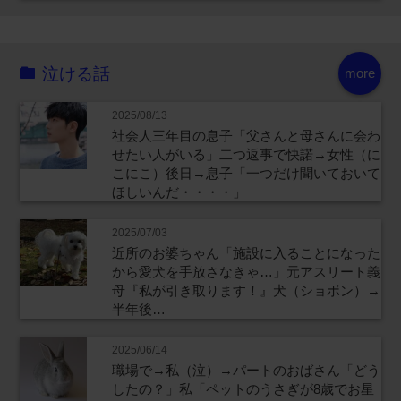
泣ける話
more
2025/08/13
社会人三年目の息子「父さんと母さんに会わ
せたい人がいる」二つ返事で快諾→女性（に
こにこ）後日→息子「一つだけ聞いておいて
ほしいんだ・・・・」
2025/07/03
近所のお婆ちゃん「施設に入ることになった
から愛犬を手放さなきゃ…」元アスリート義
母『私が引き取ります！』犬（ショボン）→
半年後…
2025/06/14
職場で→私（泣）→パートのおばさん「どう
したの？」私「ペットのうさぎが8歳でお星