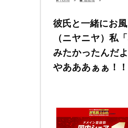
Home
»
修羅場
»
home
folder
彼氏と一緒にお風
（ニヤニヤ）私「
みたかったんだよ
やあああぁぁ！！