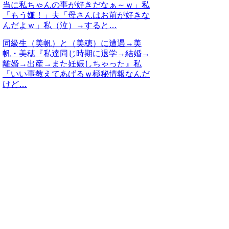
当に私ちゃんの事が好きだなぁ～ｗ」私
「もう嫌！」夫「母さんはお前が好きな
んだよｗ」私（泣）→すると…
同級生（美帆）と（美穂）に遭遇→美
帆・美穂『私達同じ時期に退学→結婚→
離婚→出産→また妊娠しちゃった』私
「いい事教えてあげるｗ極秘情報なんだ
けど…