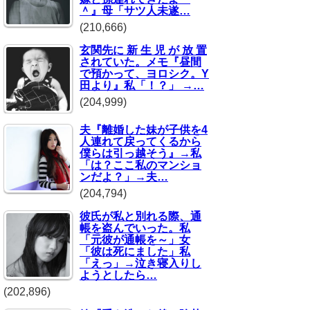
＾』母「サツ人未遂…
(210,666)
玄関先に 新 生 児 が 放 置
されていた。メモ『昼間
で預かって、ヨロシク。Y
田より』私「！？」 →…
(204,999)
夫『離婚した妹が子供を4
人連れて戻ってくるから
僕らは引っ越そう』→私
「は？ここ私のマンショ
ンだよ？」→夫…
(204,794)
彼氏が私と別れる際、通
帳を盗んでいった。私
「元彼が通帳を～」女
「彼は死にました」私
「えっ」→泣き寝入りし
ようとしたら…
(202,896)