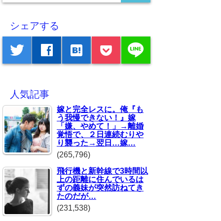
シェアする
line
twitter
facebook
hatenabookmark
人気記事
嫁と完全レスに。俺『も
う我慢できない！』嫁
「嫌、やめて！」→離婚
覚悟で、２日連続むりや
り襲った→翌日…嫁…
(265,796)
飛行機と新幹線で3時間以
上の距離に住んでいるは
ずの義妹が突然訪ねてき
たのだが…
(231,538)