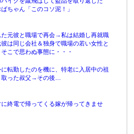
のバイクを蹴飛ばして盗品を取り返した
おばちゃん「このコソ泥！」
れた元彼と職場で再会→私は結婚し再就職
元彼は同じ会社＆独身で職場の若い女性と
→そこで思わぬ事態に・・・
外に転勤したのを機に、特老に入居中の祖
き取った叔父→その後…
対に終電で帰ってくる嫁が帰ってきませ