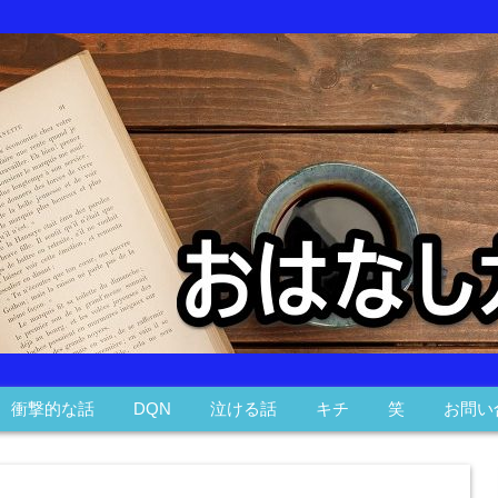
衝撃的な話
DQN
泣ける話
キチ
笑
お問い