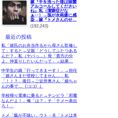
嫁『手を洗った後は除菌
アルコールしてください
ね』私（潔癖症だな
ぁ‥）→孫が水疱瘡に感
染→嫁『トメさんのせ…
(192,243)
最近の投稿
私「彼氏のお弁当作るから母さん監修し
て」すると→父親「どうしてふたつある
んだ？」私（ヤバっ…）母「貴方の分
よ。仲直りしたいんだって」→結果…
中学生の娘「行ってきまーす！」→担任
「娘さんまだ登校してません…」私
「！！？」後日→ご近所奥さん「娘ちゃ
んの事で…（ﾆｺﾆｺ）」
学校帰り電車に乗ると→チンピラ「邪魔
なんだよ！」俺「は？」チ「テメー表出
ろ！」
トメ「飯が不味い」ウト・夫「トメは本