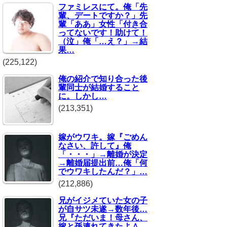
ファミレスにて。俺「先
輩、デートですか？」先
輩「ああ」女性「付き合
ってないです！助けて！
（泣」俺「…え？」→結
果…
(225,122)
俺の紹介で知り合った後
輩同士が結婚すること
に。しかし…
(213,351)
嫁がウワキ。嫁『ごめん
なさい、許して』俺
「・・・」→離婚が決定
→離婚届提出前…俺「何
でウワキしたんだ？」…
(212,886)
兄がイジメていた女の子
が自サツ未遂→数年後…
兄『ただいま！母さん、
嫁と孫連れてきたよ＾