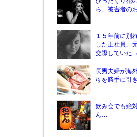
ひったくり犯
ら、被害者の
１５年前に別
した正社員。
交際していた
長男夫婦が海
母を勝手に引
飲み会でも絶
ん…