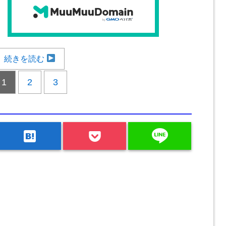
続きを読む
1
2
3
line
hatenabookmark