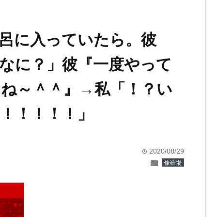
呂に入っていたら。彼
なに？」彼『一度やって
ね～＾＾』→私「！？い
！！！！！」
2020/08/29
time
folder
修羅場